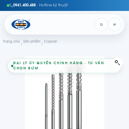
0941.400.488
· Hotline kỹ thuật
Trang chủ
Sản phẩm
Caprari
/
/
ĐẠI LÝ ỦY QUYỀN CHÍNH HÃNG · TƯ VẤN
CHỌN BƠM