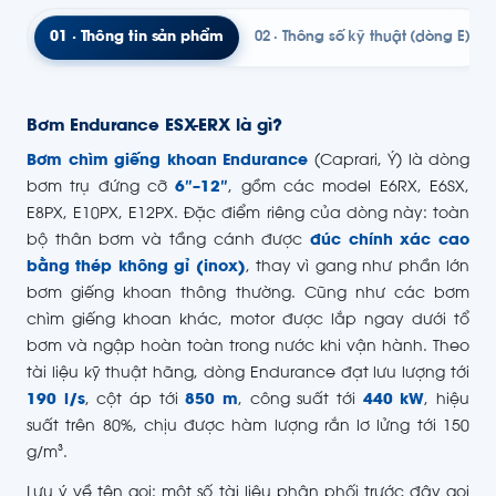
01 · Thông tin sản phẩm
02 · Thông số kỹ thuật (dòng E)
Bơm Endurance ESX-ERX là gì?
Bơm chìm giếng khoan Endurance
(Caprari, Ý) là dòng
bơm trụ đứng cỡ
6″–12″
, gồm các model E6RX, E6SX,
E8PX, E10PX, E12PX. Đặc điểm riêng của dòng này: toàn
bộ thân bơm và tầng cánh được
đúc chính xác cao
bằng thép không gỉ (inox)
, thay vì gang như phần lớn
bơm giếng khoan thông thường. Cũng như các bơm
chìm giếng khoan khác, motor được lắp ngay dưới tổ
bơm và ngập hoàn toàn trong nước khi vận hành. Theo
tài liệu kỹ thuật hãng, dòng Endurance đạt lưu lượng tới
190 l/s
, cột áp tới
850 m
, công suất tới
440 kW
, hiệu
suất trên 80%, chịu được hàm lượng rắn lơ lửng tới 150
g/m³.
Lưu ý về tên gọi: một số tài liệu phân phối trước đây gọi