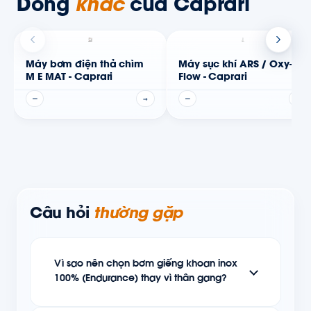
Dòng
khác
của Caprari
Máy bơm điện thả chìm
Máy sục khí ARS / Oxy-
M E MAT - Caprari
Flow - Caprari
—
→
—
→
Câu hỏi
thường gặp
Vì sao nên chọn bơm giếng khoan inox
100% (Endurance) thay vì thân gang?