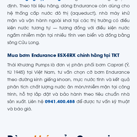
định. Theo tài liệu hãng, dòng Endurance còn dùng cho
hệ thống cấp nước đô thị (aqueduct), nhà máy khử
mặn và vận hành ngoài khơi tại các thị trường có điều
kiện nước tương tự — tương đồng với điều kiện nước
ngầm nhiễm mặn tại nhiều tỉnh ven biển và đồng bằng
sông Cửu Long.
Mua bơm Endurance ESX-ERX chính hãng tại TKT
Thái Khương Pumps là đơn vị phân phối bơm Caprari (Ý,
từ 1945) tại Việt Nam, tư vấn chọn cỡ bơm Endurance
theo đường kính giếng khoan, mực nước tĩnh và kết quả
phân tích chất lượng nước ăn mòn/nhiễm mặn tại công
trình, hỗ trợ lắp đặt và bảo hành theo tiêu chuẩn nhà
sản xuất. Liên hệ
0941.400.488
để được tư vấn kỹ thuật
và báo giá.