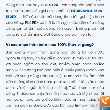
dòng bơm inox này là
ESX-ERX
. Trên trang sản phẩm hiện
tại của Caprari, tên gọi chính thức là
ENDURANCE E6RX–
E12PX
— TKT cập nhật nội dung theo tên gọi hiện hành
của hãng; ESX-ERX có thể là tên gọi trước đây của cùng
dòng sản phẩm hoặc dòng liên quan, không phải một
dòng sản phẩm riêng biệt đang chào bán hiện tại.
Vì sao chọn thân bơm inox 100% thay vì gang?
Bơm giếng khoan thân gang hoạt động tốt với nước
ngầm trung tính, nhưng dễ bị ăn mòn khi tiếp xúc lâu dài
với nước ngầm có tính axit, nhiễm phèn hoặc nhiễm
mặn — tình trạng khá phổ biến ở nhiều giếng khoan ven
biển và vùng đồng bằng tại Việt Nam. Ăn mòn làm mòn
dần đường kính cánh bơm, phát sinh cặn rỉ lẫn vào nước
bơm, và rút ngắn tuổi thọ thiết bị. Thân bơm inox của
dòng Endurance chịu ăn mòn hoá học và điện hoá tốt
hơn gang trong cùng điều kiện nước ăn mòn, giúp kéo
dài thời gian sử dụng giữa các lần bảo trì/thay thế. Theo