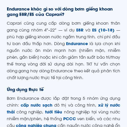
Endurance khác gì so với dòng bơm giếng khoan
gang E8R/ES của Caprari?
Caprari cũng cung cấp dòng bơm giếng khoan thân
gang cùng nhóm 4″–22″ — ví dụ
E8R
và
ES (10–18)
—
phù hợp giếng khoan nước ngầm trung tính, chi phí đầu
tư ban đầu thấp hơn. Dòng
Endurance
là lựa chọn khi
nguồn nước ăn mòn mạnh hơn (nhiễm mặn, nhiễm
phèn, gần biển) hoặc khi cần giảm tần suất bảo trì/thay
thế trong vòng đời sử dụng dài hạn. TKT tư vấn chọn
dòng gang hay dòng Endurance theo kết quả phân tích
chất lượng nước thực tế tại công trình.
Ứng dụng thực tế
Bơm Endurance được lắp đặt trong 5 nhóm ứng dụng
chính:
cấp nước sạch
đô thị và công trình,
xử lý nước
thải
công nghiệp,
tưới tiêu
nông nghiệp tại vùng nước
nhiễm mặn/phèn, hệ thống
PCCC
ven biển, và các nhu
cầu
công nghiệp chung
cần nguồn nước công nghệ ổn