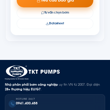
Yêu cầu báo giá
Tư vấn chọn bơm
Datasheet
TKT PUMPS
Nhà phân phối bơm công nghiệp
uy tín VN từ 2007. Đại diện
28+ thương hiệu EU/G7
.
HOTLINE 24/7
0941.400.488