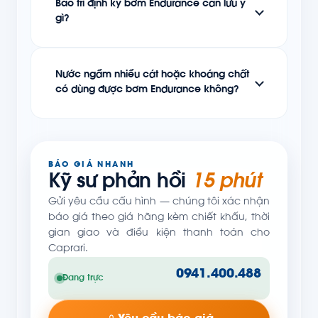
Bảo trì định kỳ bơm Endurance cần lưu ý
gì?
Nước ngầm nhiều cát hoặc khoáng chất
có dùng được bơm Endurance không?
BÁO GIÁ NHANH
Kỹ sư phản hồi
15 phút
Gửi yêu cầu cấu hình — chúng tôi xác nhận
báo giá theo giá hãng kèm chiết khấu, thời
gian giao và điều kiện thanh toán cho
Caprari.
0941.400.488
Đang trực