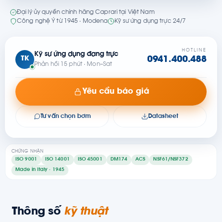
Đại lý ủy quyền chính hãng Caprari tại Việt Nam
Công nghệ Ý từ 1945 · Modena
Kỹ sư ứng dụng trực 24/7
HOTLINE
Kỹ sư ứng dụng đang trực
TK
0941.400.488
Phản hồi 15 phút · Mon–Sat
Yêu cầu báo giá
Tư vấn chọn bơm
Datasheet
CHỨNG NHẬN
ISO 9001
ISO 14001
ISO 45001
DM174
ACS
NSF61/NSF372
Made in Italy · 1945
Thông số
kỹ thuật