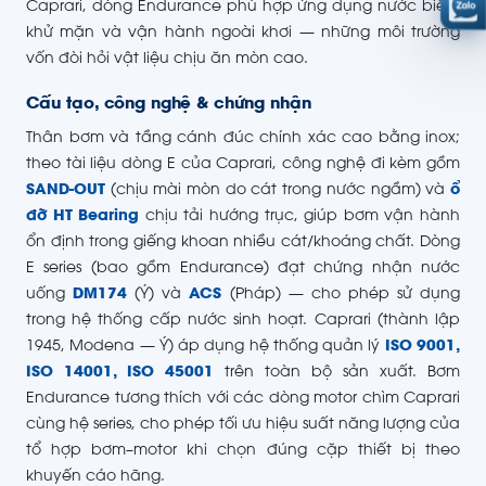
Caprari, dòng Endurance phù hợp ứng dụng nước biển,
khử mặn và vận hành ngoài khơi — những môi trường
vốn đòi hỏi vật liệu chịu ăn mòn cao.
Cấu tạo, công nghệ & chứng nhận
Thân bơm và tầng cánh đúc chính xác cao bằng inox;
theo tài liệu dòng E của Caprari, công nghệ đi kèm gồm
SAND-OUT
(chịu mài mòn do cát trong nước ngầm) và
ổ
đỡ HT Bearing
chịu tải hướng trục, giúp bơm vận hành
ổn định trong giếng khoan nhiều cát/khoáng chất. Dòng
E series (bao gồm Endurance) đạt chứng nhận nước
uống
DM174
(Ý) và
ACS
(Pháp) — cho phép sử dụng
trong hệ thống cấp nước sinh hoạt. Caprari (thành lập
1945, Modena — Ý) áp dụng hệ thống quản lý
ISO 9001,
ISO 14001, ISO 45001
trên toàn bộ sản xuất. Bơm
Endurance tương thích với các dòng motor chìm Caprari
cùng hệ series, cho phép tối ưu hiệu suất năng lượng của
tổ hợp bơm–motor khi chọn đúng cặp thiết bị theo
khuyến cáo hãng.