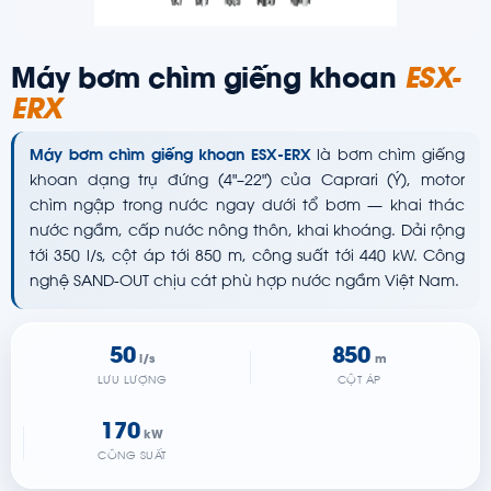
Máy bơm chìm giếng khoan
ESX-
ERX
Máy bơm chìm giếng khoan ESX-ERX
là bơm chìm giếng
khoan dạng trụ đứng (4"–22") của Caprari (Ý), motor
chìm ngập trong nước ngay dưới tổ bơm — khai thác
nước ngầm, cấp nước nông thôn, khai khoáng. Dải rộng
tới 350 l/s, cột áp tới 850 m, công suất tới 440 kW. Công
nghệ SAND-OUT chịu cát phù hợp nước ngầm Việt Nam.
50
850
l/s
m
LƯU LƯỢNG
CỘT ÁP
170
kW
CÔNG SUẤT