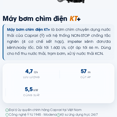
Máy bơm chìm điện
KT
+
Máy bơm chìm điện KT+
là bơm chìm chuyên dụng nước
thải của Caprari (Ý) với hệ thống NON-STOP chống tắc
nghẽn (4 cơ chế kết hợp), impeller kênh đơn/đa
kênh/xoáy lốc. Dải tới 1.600 l/s, cột áp tới 66 m. Dùng
cho hố thu nước thải, trạm bơm, xử lý nước thải KCN.
4,7
57
l/s
m
LƯU LƯỢNG
CỘT ÁP
5,5
kW
CÔNG SUẤT
Đại lý ủy quyền chính hãng Caprari tại Việt Nam
Công nghệ Ý từ 1945 · Modena
Kỹ sư ứng dụng trực 24/7