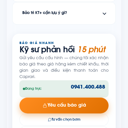
Bảo trì KT+ cần lưu ý gì?
BÁO GIÁ NHANH
Kỹ sư phản hồi
15 phút
Gửi yêu cầu cấu hình — chúng tôi xác nhận
báo giá theo giá hãng kèm chiết khấu, thời
gian giao và điều kiện thanh toán cho
Caprari.
0941.400.488
Đang trực
Yêu cầu báo giá
Tư vấn chọn bơm