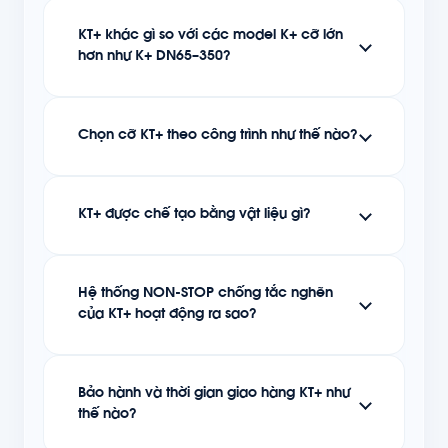
KT+ khác gì so với các model K+ cỡ lớn
hơn như K+ DN65–350?
Chọn cỡ KT+ theo công trình như thế nào?
KT+ được chế tạo bằng vật liệu gì?
Hệ thống NON-STOP chống tắc nghẽn
của KT+ hoạt động ra sao?
Bảo hành và thời gian giao hàng KT+ như
thế nào?