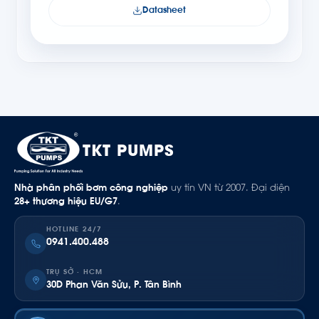
Datasheet
TKT PUMPS
Nhà phân phối bơm công nghiệp
uy tín VN từ 2007. Đại diện
28+ thương hiệu EU/G7
.
HOTLINE 24/7
0941.400.488
TRỤ SỞ · HCM
30D Phan Văn Sửu, P. Tân Bình