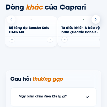
Dòng
khác
của Caprari
Bộ tăng áp Booster Sets -
Tủ điều khiển & bảo vệ
CAPRARI
bơm (Electric Panels ·
CapSmart VFD) - Caprari
—
→
—
→
Câu hỏi
thường gặp
Máy bơm chìm điện KT+ là gì?