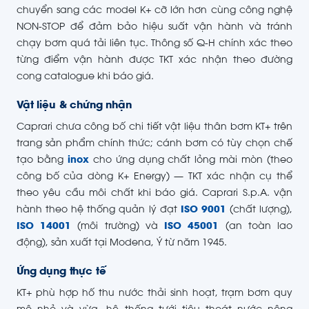
chuyển sang các model K+ cỡ lớn hơn cùng công nghệ
NON-STOP để đảm bảo hiệu suất vận hành và tránh
chạy bơm quá tải liên tục. Thông số Q-H chính xác theo
từng điểm vận hành được TKT xác nhận theo đường
cong catalogue khi báo giá.
Vật liệu & chứng nhận
Caprari chưa công bố chi tiết vật liệu thân bơm KT+ trên
trang sản phẩm chính thức; cánh bơm có tùy chọn chế
tạo bằng
inox
cho ứng dụng chất lỏng mài mòn (theo
công bố của dòng K+ Energy) — TKT xác nhận cụ thể
theo yêu cầu môi chất khi báo giá. Caprari S.p.A. vận
hành theo hệ thống quản lý đạt
ISO 9001
(chất lượng),
ISO 14001
(môi trường) và
ISO 45001
(an toàn lao
động), sản xuất tại Modena, Ý từ năm 1945.
Ứng dụng thực tế
KT+ phù hợp hố thu nước thải sinh hoạt, trạm bơm quy