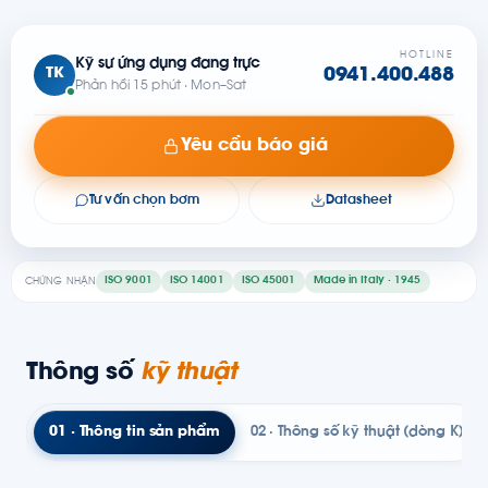
HOTLINE
Kỹ sư ứng dụng đang trực
TK
0941.400.488
Phản hồi 15 phút · Mon–Sat
Yêu cầu báo giá
Tư vấn chọn bơm
Datasheet
ISO 9001
ISO 14001
ISO 45001
Made in Italy · 1945
CHỨNG NHẬN
Thông số
kỹ thuật
01 · Thông tin sản phẩm
02 · Thông số kỹ thuật (dòng K)