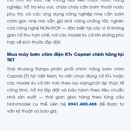
mô nhỏ và vừa, hệ thống tưới tiêu thoát nước nông
nghiệp, hỗ trợ khu vực chữa cháy cần bơm thoát nước
phụ trợ, và các ứng dụng công nghiệp nhẹ cần bơm
chìm gọn nhẹ mà vẫn giữ khả năng chống tắc nghẽn
của công nghệ NON-STOP — đặc biệt tại các vị trí không
gian hố thu hạn chế, nơi các model K+ cỡ lớn không phù
hợp về kích thước lắp đặt.
Mua máy bơm chìm điện KT+ Caprari chính hãng tại
TKT
Thái Khương Pumps phân phối chính hãng bơm chìm
Caprari (Ý) tại Việt Nam, tư vấn chọn đúng cỡ KT+ hoặc
các model K+ cỡ lớn hơn theo lưu lượng/cột áp thực tế
công trình, hỗ trợ lắp đặt và bảo hành theo tiêu chuẩn
nhà sản xuất — thời gian giao hàng theo từng cấu
hình/model cụ thể. Liên hệ
0941.400.488
để được tư
vấn kỹ thuật và báo giá.