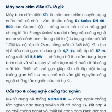
Máy bơm chìm điện KT+ là gì?
Máy bơm chìm điện
KT+
là mẫu bơm chìm chuyên dụng
nước thải cỡ nhỏ – vừa, thuộc dòng
K+ Series DN 40–
500
của Caprari (Ý) — dòng bơm mà chính hãng gọi
chung là “K+ Energy Series” sau đợt nâng cấp công nghệ
motor và cánh bơm. Trong dải K+ (lưu lượng toàn dải tới
1.700 l/s, cột áp tới 76 m, công suất tới 345 kW), KT+ định
vị ở đầu nhỏ gọn: lưu lượng tới
4,7 l/s
, cột áp tới
57 m
,
công suất tới
5,5 kW
— phù hợp hố thu dân dụng, trạm
bơm nhỏ và vừa, thay vì các trạm xử lý nước thải công
suất lớn. Thiết kế nhỏ gọn giúp KT+ dễ lắp đặt trong
không gian hố thu hạn chế mà vẫn giữ nguyên công
nghệ chống tắc nghẽn của cả họ K+.
Cấu tạo & công nghệ chống tắc nghẽn
KT+ sử dụng hệ thống
NON-STOP
— công nghệ chống
tắc nghẽn đặc trưng xuyên suốt cả dòng K+, kết hợp 4
cơ chế chống nghẹt với thiết kế cánh bơm kênh đơn/đa