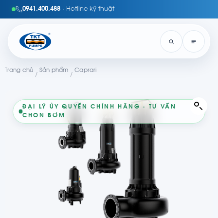
0941.400.488
· Hotline kỹ thuật
Trang chủ
Sản phẩm
Caprari
/
/
ĐẠI LÝ ỦY QUYỀN CHÍNH HÃNG · TƯ VẤN
CHỌN BƠM