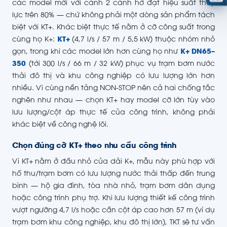
các model mới với cánh 2 cánh hở đạt hiệu suất thủy
lực trên 80% — chứ không phải một dòng sản phẩm tách
biệt với KT+. Khác biệt thực tế nằm ở cỡ công suất trong
cùng họ K+:
KT+
(4,7 l/s / 57 m / 5,5 kW) thuộc nhóm nhỏ
gọn, trong khi các model lớn hơn cùng họ như
K+ DN65–
350
(tới 300 l/s / 66 m / 32 kW) phục vụ trạm bơm nước
thải đô thị và khu công nghiệp có lưu lượng lớn hơn
nhiều. Vì cùng nền tảng NON-STOP nên cả hai chống tắc
nghẽn như nhau — chọn KT+ hay model cỡ lớn tùy vào
lưu lượng/cột áp thực tế của công trình, không phải
khác biệt về công nghệ lõi.
Chọn đúng cỡ KT+ theo nhu cầu công trình
Vì KT+ nằm ở đầu nhỏ của dải K+, mẫu này phù hợp với
hố thu/trạm bơm có lưu lượng nước thải thấp đến trung
bình — hộ gia đình, tòa nhà nhỏ, trạm bơm dân dụng
hoặc công trình phụ trợ. Khi lưu lượng thiết kế công trình
vượt ngưỡng 4,7 l/s hoặc cần cột áp cao hơn 57 m (ví dụ
trạm bơm khu công nghiệp, khu đô thị lớn), TKT sẽ tư vấn