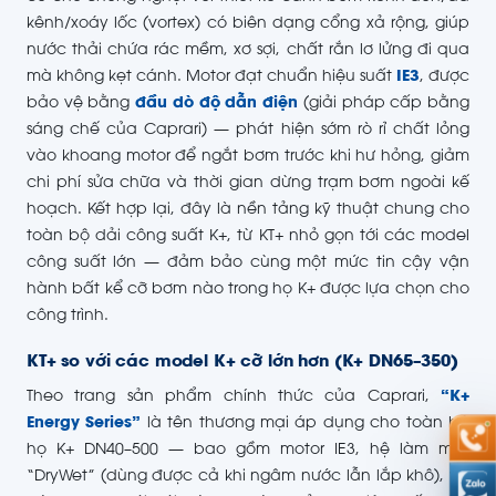
kênh/xoáy lốc (vortex) có biên dạng cổng xả rộng, giúp
nước thải chứa rác mềm, xơ sợi, chất rắn lơ lửng đi qua
mà không kẹt cánh. Motor đạt chuẩn hiệu suất
IE3
, được
bảo vệ bằng
đầu dò độ dẫn điện
(giải pháp cấp bằng
sáng chế của Caprari) — phát hiện sớm rò rỉ chất lỏng
vào khoang motor để ngắt bơm trước khi hư hỏng, giảm
chi phí sửa chữa và thời gian dừng trạm bơm ngoài kế
hoạch. Kết hợp lại, đây là nền tảng kỹ thuật chung cho
toàn bộ dải công suất K+, từ KT+ nhỏ gọn tới các model
công suất lớn — đảm bảo cùng một mức tin cậy vận
hành bất kể cỡ bơm nào trong họ K+ được lựa chọn cho
công trình.
KT+ so với các model K+ cỡ lớn hơn (K+ DN65–350)
Theo trang sản phẩm chính thức của Caprari,
“K+
Energy Series”
là tên thương mại áp dụng cho toàn bộ
họ K+ DN40–500 — bao gồm motor IE3, hệ làm mát
“DryWet” (dùng được cả khi ngâm nước lẫn lắp khô), và