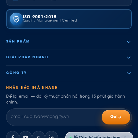
ISO 9001:2015
Quality Management Certified
SẢN PHẨM
GIẢI PHÁP NGÀNH
CÔNG TY
NHẬN BÁO GIÁ NHANH
Để lại email — đội kỹ thuật phản hồi trong 15 phút giờ hành
chính.
Gửi
✕
ZL