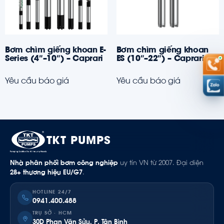
Bơm chìm giếng khoan E-
Bơm chìm giếng khoan
Series (4″–10″) – Caprari
ES (10″–22″) – Caprari
Yêu cầu báo giá
Yêu cầu báo giá
TKT PUMPS
Nhà phân phối bơm công nghiệp
uy tín VN từ 2007. Đại diện
28+ thương hiệu EU/G7
.
HOTLINE 24/7
0941.400.488
TRỤ SỞ · HCM
30D Phan Văn Sửu, P. Tân Bình