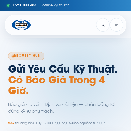
0941.400.488
· Hotline kỹ thuật
REQUEST HUB
Gửi Yêu Cầu Kỹ Thuật.
Có Báo Giá Trong 4
Giờ.
Báo giá · Tư vấn · Dịch vụ · Tài liệu — phân luồng tới
đúng kỹ sư phụ trách.
28+
thương hiệu EU/G7
·
ISO 9001:2015
·
Kinh nghiệm từ 2007