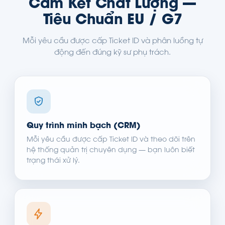
Cam Kết Chất Lượng —
Tiêu Chuẩn EU / G7
Mỗi yêu cầu được cấp Ticket ID và phân luồng tự
động đến đúng kỹ sư phụ trách.
Quy trình minh bạch (CRM)
Mỗi yêu cầu được cấp Ticket ID và theo dõi trên
hệ thống quản trị chuyên dụng — bạn luôn biết
trạng thái xử lý.