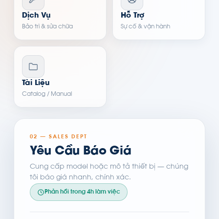
Dịch Vụ
Hỗ Trợ
Bảo trì & sửa chữa
Sự cố & vận hành
Tài Liệu
Catalog / Manual
02 — SALES DEPT
Yêu Cầu Báo Giá
Cung cấp model hoặc mô tả thiết bị — chúng
tôi báo giá nhanh, chính xác.
Phản hồi trong 4h làm việc