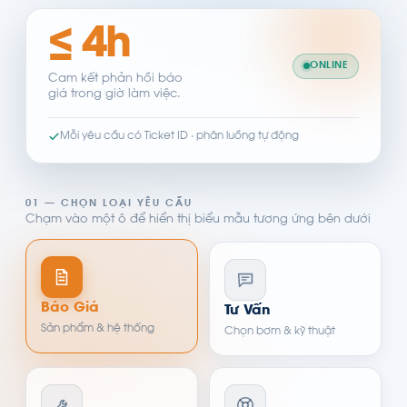
≤ 4h
ONLINE
Cam kết phản hồi báo
giá trong giờ làm việc.
Mỗi yêu cầu có Ticket ID · phân luồng tự động
01 — CHỌN LOẠI YÊU CẦU
Chạm vào một ô để hiển thị biểu mẫu tương ứng bên dưới
Báo Giá
Tư Vấn
Sản phẩm & hệ thống
Chọn bơm & kỹ thuật