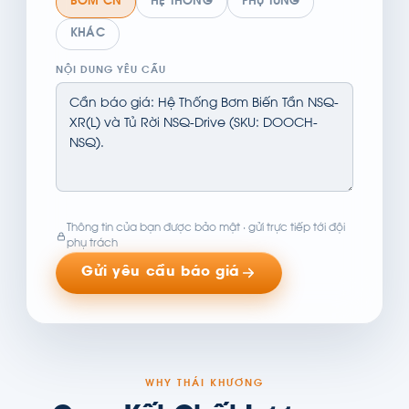
BƠM CN
HỆ THỐNG
PHỤ TÙNG
KHÁC
NỘI DUNG YÊU CẦU
Thông tin của bạn được bảo mật · gửi trực tiếp tới đội
phụ trách
Gửi yêu cầu báo giá
WHY THÁI KHƯƠNG