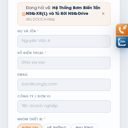
Đang hỏi về:
Hệ Thống Bơm Biến Tần
✕
NSQ-XR(L) và Tủ Rời NSQ-Drive
SKU DOOCH-NSQ
HỌ VÀ TÊN
*
SỐ ĐIỆN THOẠI
*
EMAIL
CÔNG TY / ĐƠN VỊ
NHÓM THIẾT BỊ
*