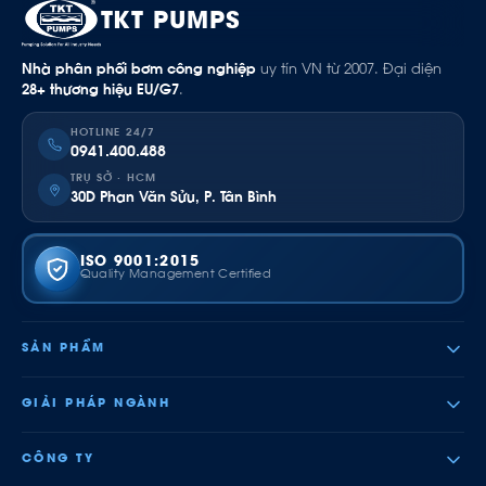
TKT PUMPS
Nhà phân phối bơm công nghiệp
uy tín VN từ 2007. Đại diện
28+ thương hiệu EU/G7
.
HOTLINE 24/7
0941.400.488
TRỤ SỞ · HCM
30D Phan Văn Sửu, P. Tân Bình
ISO 9001:2015
Quality Management Certified
SẢN PHẨM
GIẢI PHÁP NGÀNH
CÔNG TY