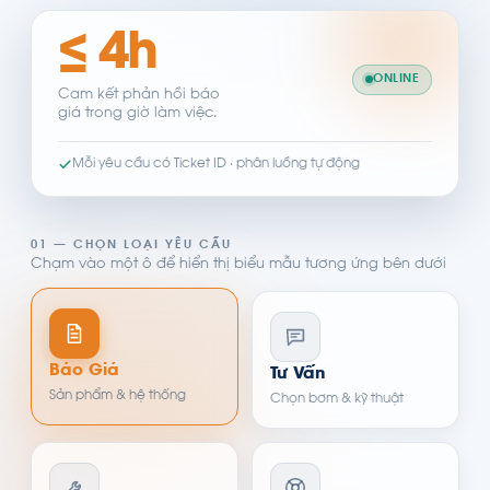
≤ 4h
ONLINE
Cam kết phản hồi báo
giá trong giờ làm việc.
Mỗi yêu cầu có Ticket ID · phân luồng tự động
01 — CHỌN LOẠI YÊU CẦU
Chạm vào một ô để hiển thị biểu mẫu tương ứng bên dưới
Báo Giá
Tư Vấn
Sản phẩm & hệ thống
Chọn bơm & kỹ thuật