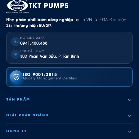
TKT PUMPS
Nhà phân phối bơm công nghiệp
uy tín VN từ 2007. Đại diện
28+ thương hiệu EU/G7
.
HOTLINE 24/7
0941.400.488
TRỤ SỞ · HCM
30D Phan Văn Sửu, P. Tân Bình
ISO 9001:2015
Quality Management Certified
SẢN PHẨM
GIẢI PHÁP NGÀNH
CÔNG TY