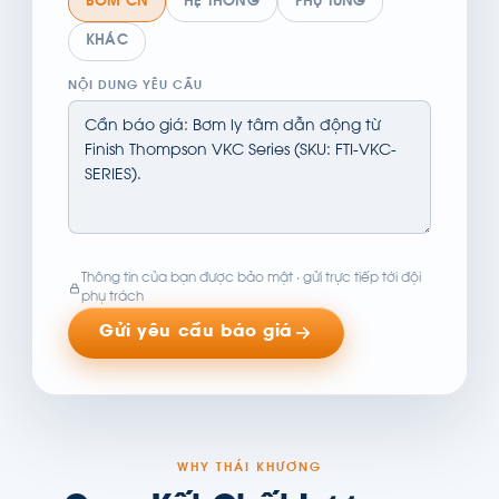
BƠM CN
HỆ THỐNG
PHỤ TÙNG
KHÁC
NỘI DUNG YÊU CẦU
Thông tin của bạn được bảo mật · gửi trực tiếp tới đội
phụ trách
Gửi yêu cầu báo giá
WHY THÁI KHƯƠNG