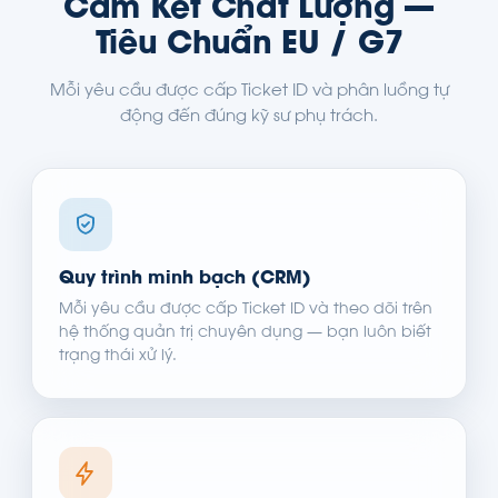
Cam Kết Chất Lượng —
Tiêu Chuẩn EU / G7
Mỗi yêu cầu được cấp Ticket ID và phân luồng tự
động đến đúng kỹ sư phụ trách.
Quy trình minh bạch (CRM)
Mỗi yêu cầu được cấp Ticket ID và theo dõi trên
hệ thống quản trị chuyên dụng — bạn luôn biết
trạng thái xử lý.