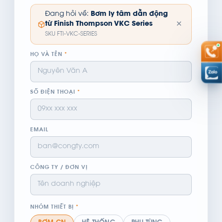
Đang hỏi về:
Bơm ly tâm dẫn động
✕
từ Finish Thompson VKC Series
SKU FTI-VKC-SERIES
HỌ VÀ TÊN
*
SỐ ĐIỆN THOẠI
*
EMAIL
CÔNG TY / ĐƠN VỊ
NHÓM THIẾT BỊ
*