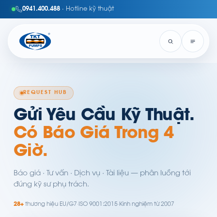
0941.400.488
· Hotline kỹ thuật
REQUEST HUB
Gửi Yêu Cầu Kỹ Thuật.
Có Báo Giá Trong 4
Giờ.
Báo giá · Tư vấn · Dịch vụ · Tài liệu — phân luồng tới
đúng kỹ sư phụ trách.
28+
thương hiệu EU/G7
·
ISO 9001:2015
·
Kinh nghiệm từ 2007