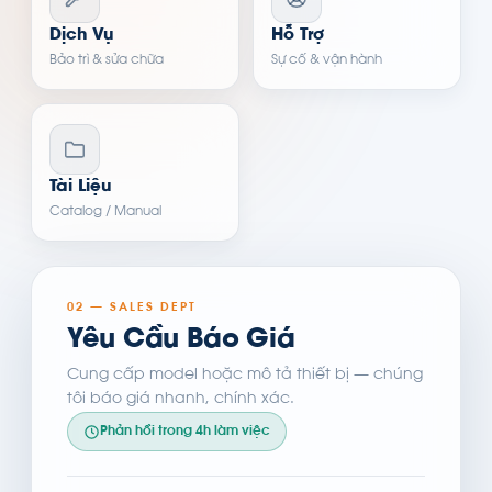
Dịch Vụ
Hỗ Trợ
Bảo trì & sửa chữa
Sự cố & vận hành
Tài Liệu
Catalog / Manual
02 — SALES DEPT
Yêu Cầu Báo Giá
Cung cấp model hoặc mô tả thiết bị — chúng
tôi báo giá nhanh, chính xác.
Phản hồi trong 4h làm việc