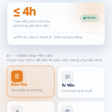
≤ 4h
ONLINE
Cam kết phản hồi báo
giá trong giờ làm việc.
Mỗi yêu cầu có Ticket ID · phân luồng tự động
01 — CHỌN LOẠI YÊU CẦU
Chạm vào một ô để hiển thị biểu mẫu tương ứng bên dưới
Báo Giá
Tư Vấn
Sản phẩm & hệ thống
Chọn bơm & kỹ thuật