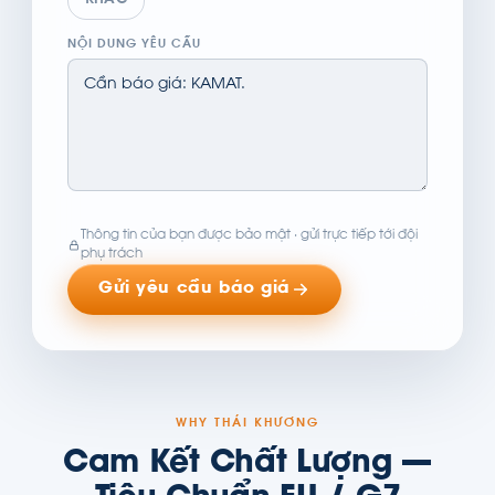
KHÁC
NỘI DUNG YÊU CẦU
Thông tin của bạn được bảo mật · gửi trực tiếp tới đội
phụ trách
Gửi yêu cầu báo giá
WHY THÁI KHƯƠNG
Cam Kết Chất Lượng —