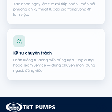
Xác nhận ngay lập tức khi tiếp nhận. Phản hồi
phương án kỹ thuật & báo giá trong vòng 4h
làm việc.
Kỹ sư chuyên trách
Phân luồng tự động đến đúng Kỹ sư ứng dụng
hoặc Team Service — đúng chuyên môn, đúng
người, đúng việc.
TKT PUMPS