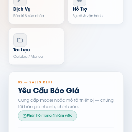
Dịch Vụ
Hỗ Trợ
Bảo trì & sửa chữa
Sự cố & vận hành
Tài Liệu
Catalog / Manual
02 — SALES DEPT
Yêu Cầu Báo Giá
Cung cấp model hoặc mô tả thiết bị — chúng
tôi báo giá nhanh, chính xác.
Phản hồi trong 4h làm việc