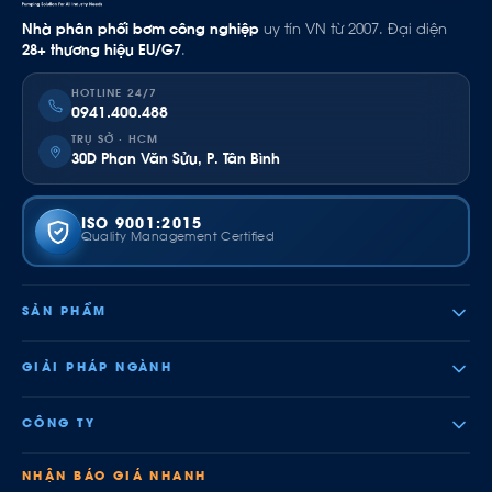
Nhà phân phối bơm công nghiệp
uy tín VN từ 2007. Đại diện
28+ thương hiệu EU/G7
.
HOTLINE 24/7
0941.400.488
TRỤ SỞ · HCM
30D Phan Văn Sửu, P. Tân Bình
ISO 9001:2015
Quality Management Certified
SẢN PHẨM
GIẢI PHÁP NGÀNH
CÔNG TY
NHẬN BÁO GIÁ NHANH