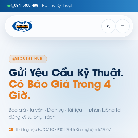
0941.400.488
· Hotline kỹ thuật
REQUEST HUB
Gửi Yêu Cầu Kỹ Thuật.
Có Báo Giá Trong 4
Giờ.
Báo giá · Tư vấn · Dịch vụ · Tài liệu — phân luồng tới
đúng kỹ sư phụ trách.
28+
thương hiệu EU/G7
·
ISO 9001:2015
·
Kinh nghiệm từ 2007