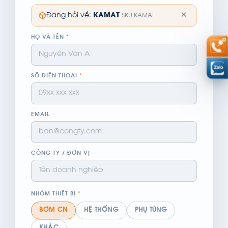
✕
Đang hỏi về:
KAMAT
SKU KAMAT
HỌ VÀ TÊN
*
SỐ ĐIỆN THOẠI
*
EMAIL
CÔNG TY / ĐƠN VỊ
NHÓM THIẾT BỊ
*
BƠM CN
HỆ THỐNG
PHỤ TÙNG