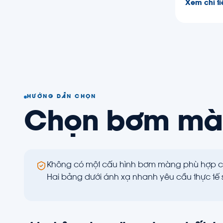
Xem chi ti
HƯỚNG DẪN CHỌN
Chọn bơm m
Không có một cấu hình bơm màng phù hợp ch
Hai bảng dưới ánh xạ nhanh yêu cầu thực tế 