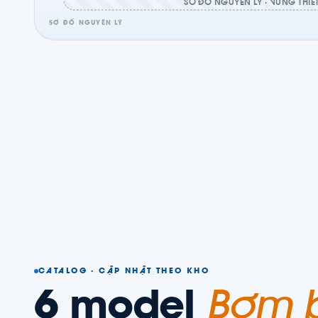
SƠ ĐỒ NGUYÊN LÝ · VÙNG THIẾT
SƠ ĐỒ NGUYÊN LÝ
CATALOG · CẬP NHẬT THEO KHO
6
model
Bơm bù