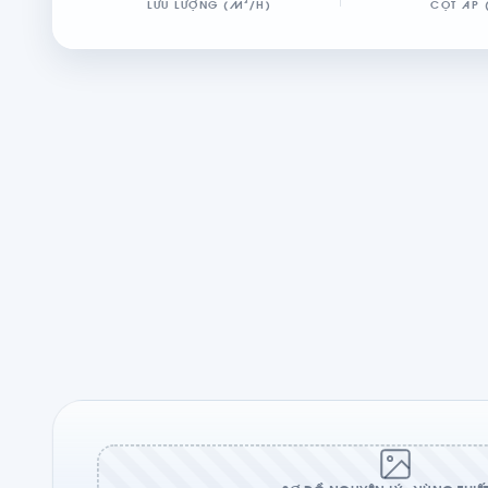
LƯU LƯỢNG (M³/H)
CỘT ÁP 