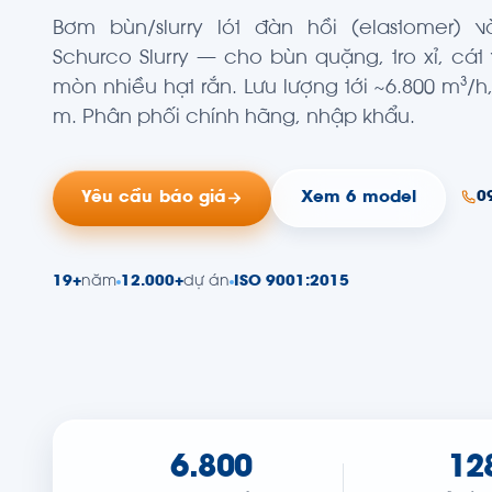
Bơm bùn/slurry lót đàn hồi (elastomer) 
Schurco Slurry — cho bùn quặng, tro xỉ, cát
mòn nhiều hạt rắn. Lưu lượng tới ~6.800 m³/h,
m. Phân phối chính hãng, nhập khẩu.
Yêu cầu báo giá
Xem 6 model
0
19+
năm
12.000+
dự án
ISO 9001:2015
6.800
12