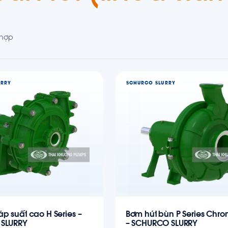
 hợp
URRY
SCHURCO SLURRY
́p suất cao H Series –
Bơm hút bùn P Series Chro
SLURRY
– SCHURCO SLURRY