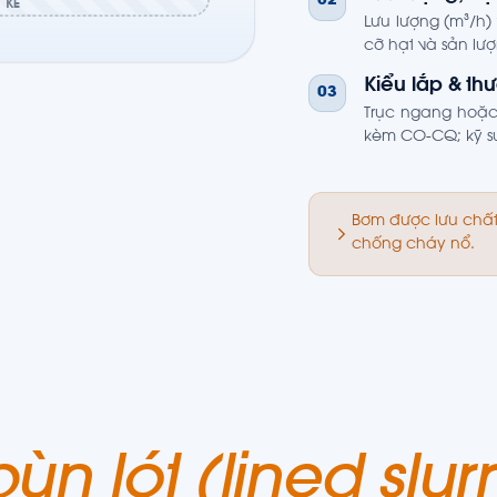
02
 KẾ
Lưu lượng (m³/h)
cỡ hạt và sản lượ
Kiểu lắp & th
03
Trục ngang hoặc 
kèm CO-CQ; kỹ sư
Bơm được lưu chất
chống cháy nổ.
n lót (lined slurr