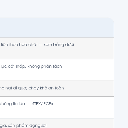
 liệu theo hóa chất — xem bảng dưới
lực cắt thấp, không phân tách
ho hạt đi qua; chạy khô an toàn
 không tia lửa — ATEX/IECEx
 gia, sản phẩm dạng sệt