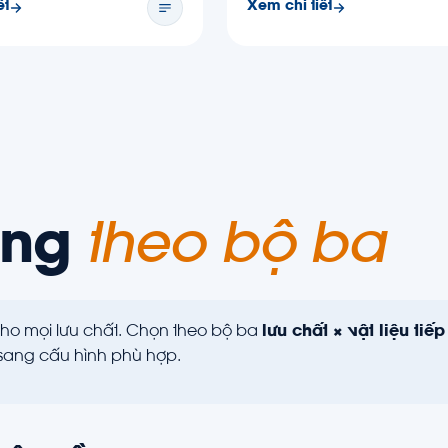
ết
Xem chi tiết
àng
theo bộ ba
o mọi lưu chất. Chọn theo bộ ba
lưu chất × vật liệu ti
sang cấu hình phù hợp.