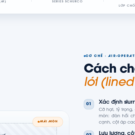
(M)
SERIES SCHURCO
LỚP CH
CƠ CHẾ · AIR-OPERA
Cách c
lót (lined
Xác định slur
01
Cỡ hạt, tỷ trọn
mòn: đàn hồi ch
MÀI MÒN
cạnh, cột áp cao
Lưu lượng, cộ