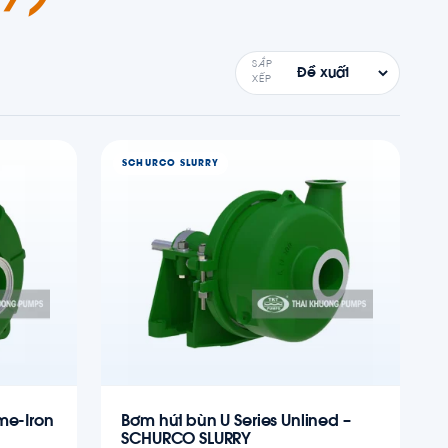
SẮP
XẾP
SCHURCO SLURRY
me-Iron
Bơm hút bùn U Series Unlined –
SCHURCO SLURRY