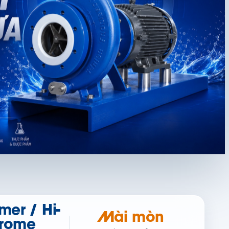
mer / Hi-
Mài mòn
rome