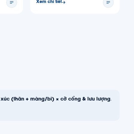
Xem chi tiết
ếp xúc (thân + màng/bi) × cỡ cổng & lưu lượng
.