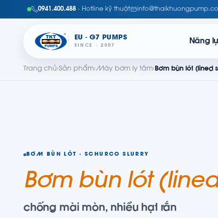
0941.400.488
· Hotline kỹ thuật
info@thaikhuongpump.c
EU · G7 PUMPS
Năng l
SINCE · 2007
Trang chủ
›
Sản phẩm
›
Máy bơm ly tâm
›
Bơm bùn lót (lined s
BƠM BÙN LÓT · SCHURCO SLURRY
Bơm bùn lót (lined 
chống mài mòn, nhiều hạt rắn