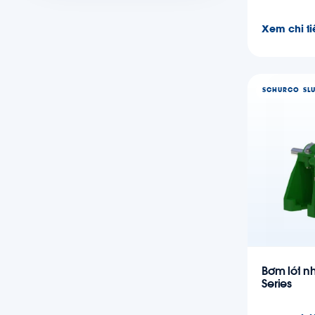
Xem chi ti
SCHURCO SL
Bơm lót n
Series