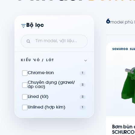
6
model phù
Bộ lọc
SCHURCO SL
KIỂU VỎ / LÓT
Chrome-Iron
1
Chuyên dụng (gravel/
2
áp cao)
Lined (lót)
2
Unlined (hợp kim)
1
Bơm bùn a
SCHURCO 