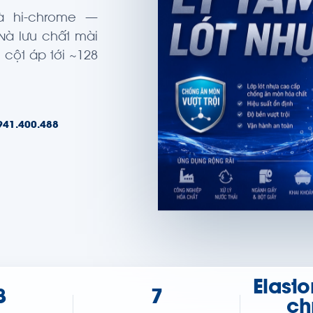
và hi-chrome —
 và lưu chất mài
 cột áp tới ~128
941.400.488
Elasto
8
7
ch