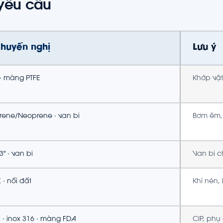
 yêu cầu
khuyến nghị
Lưu ý
· màng PTFE
Khớp vật
ene/Neoprene · van bi
Bơm êm, 
" · van bi
Van bi c
· nối đất
Khí nén,
 · inox 316 · màng FDA
CIP, phụ