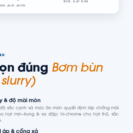
BÙN, HẠT RẮN
ỐNG MÀI MÒN
TED
họn đúng
Bơm bùn
 slurry)
ry & độ mài mòn
g, độ sắc cạnh và mức ăn mòn quyết định lớp chống mài
o hạt mịn–trung & va đập; hi-chrome cho hạt thô, sắc
.
t áp & cổng xả