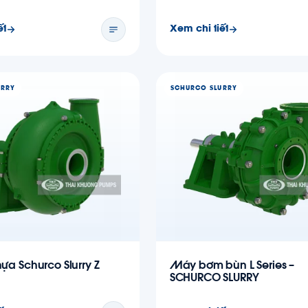
ết
Xem chi tiết
URRY
SCHURCO SLURRY
hựa Schurco Slurry Z
Máy bơm bùn L Series –
SCHURCO SLURRY