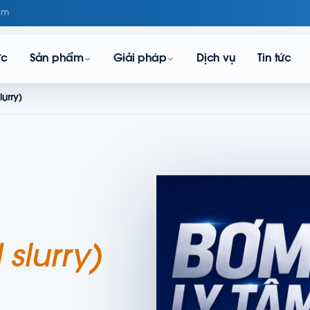
om
ực
Sản phẩm
Giải pháp
Dịch vụ
Tin tức
lurry)
slurry)