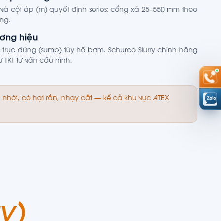
 và cột áp (m) quyết định series; cổng xả 25–550 mm theo
ng.
ương hiệu
trục đứng (sump) tùy hố bơm. Schurco Slurry chính hãng
 TKT tư vấn cấu hình.
 nhớt, có hạt rắn, nhạy cắt — kể cả khu vực ATEX
y)