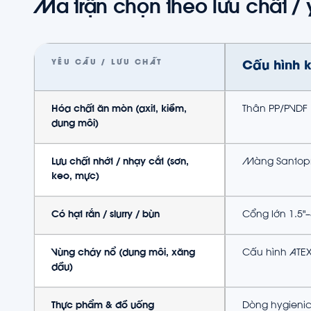
Ma trận chọn theo lưu chất /
YÊU CẦU / LƯU CHẤT
Cấu hình 
Hóa chất ăn mòn (axit, kiềm,
Thân PP/PVDF 
dung môi)
Lưu chất nhớt / nhạy cắt (sơn,
Màng Santopr
keo, mực)
Có hạt rắn / slurry / bùn
Cổng lớn 1.5"–3
Vùng cháy nổ (dung môi, xăng
Cấu hình ATEX 
dầu)
Thực phẩm & đồ uống
Dòng hygienic