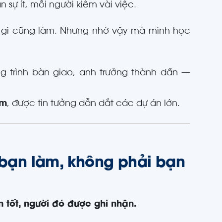
sự ít, mỗi người kiêm vài việc.
 gì cũng làm. Nhưng nhờ vậy mà mình học
ng trình bàn giao, anh trưởng thành dần —
óm
, được tin tưởng dẫn dắt các dự án lớn.
c bạn làm, không phải bạn
 tốt, người đó được ghi nhận.