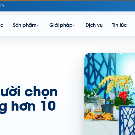
om
ực
Sản phẩm
Giải pháp
Dịch vụ
Tin tức
gười chọn
ng hơn 10