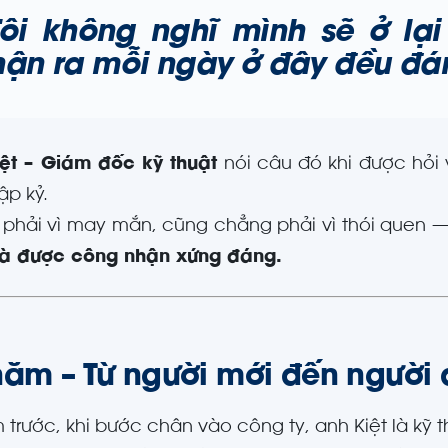
Tôi không nghĩ mình sẽ ở lạ
hận ra mỗi ngày ở đây đều đá
iệt – Giám đốc kỹ thuật
nói câu đó khi được hỏi 
ập kỷ.
phải vì may mắn, cũng chẳng phải vì thói quen 
 và được công nhận xứng đáng.
năm – Từ người mới đến người 
 trước, khi bước chân vào công ty, anh Kiệt là kỹ th