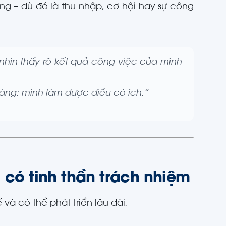
áng – dù đó là thu nhập, cơ hội hay sự công
h nhìn thấy rõ kết quả công việc của mình
ràng: mình làm được điều có ích.”
i có tinh thần trách nhiệm
à có thể phát triển lâu dài,