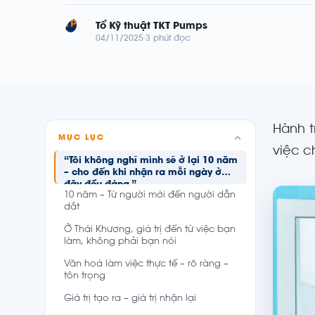
TP
Tổ Kỹ thuật TKT Pumps
04/11/2025
3 phút đọc
Hành t
MỤC LỤC
việc c
“Tôi không nghĩ mình sẽ ở lại 10 năm
– cho đến khi nhận ra mỗi ngày ở
đây đều đáng.”
10 năm – Từ người mới đến người dẫn
dắt
Ở Thái Khương, giá trị đến từ việc bạn
làm, không phải bạn nói
Văn hoá làm việc thực tế – rõ ràng –
tôn trọng
Giá trị tạo ra – giá trị nhận lại