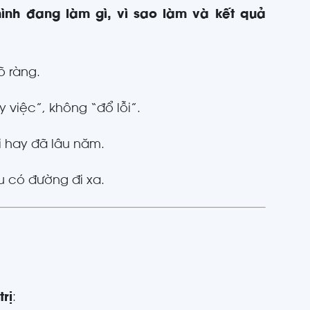
ình đang làm gì, vì sao làm và kết quả
õ ràng.
việc”, không “đổ lỗi”.
 hay đã lâu năm.
u có đường đi xa.
rị
: