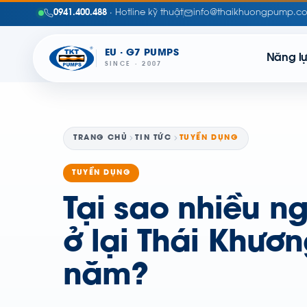
0941.400.488
· Hotline kỹ thuật
info@thaikhuongpump.c
EU · G7 PUMPS
Năng l
SINCE · 2007
TRANG CHỦ
TIN TỨC
TUYỂN DỤNG
TUYỂN DỤNG
Tại sao nhiều n
ở lại Thái Khươ
năm?