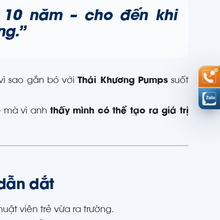
i 10 năm – cho đến khi
ng.”
vì sao gắn bó với
Thái Khương Pumps
suốt
— mà vì anh
thấy mình có thể tạo ra giá trị
dẫn dắt
uật viên trẻ vừa ra trường.