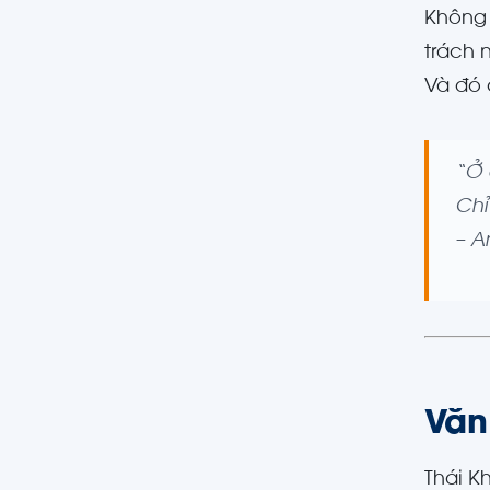
Không 
trách 
Và đó 
“Ở 
Chỉ
–
An
Văn 
Thái K