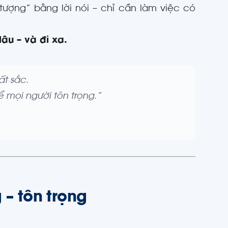
ượng” bằng lời nói – chỉ cần làm việc có
 lâu – và đi xa.
ất sắc.
để mọi người tôn trọng.”
 – tôn trọng