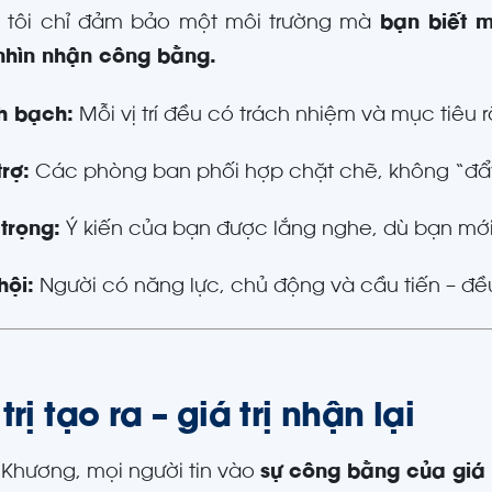
 tôi chỉ đảm bảo một môi trường mà
bạn biết m
nhìn nhận công bằng.
h bạch:
Mỗi vị trí đều có trách nhiệm và mục tiêu r
rợ:
Các phòng ban phối hợp chặt chẽ, không “đẩy 
 trọng:
Ý kiến của bạn được lắng nghe, dù bạn mới
hội:
Người có năng lực, chủ động và cầu tiến – đề
trị tạo ra – giá trị nhận lại
 Khương, mọi người tin vào
sự công bằng của giá t