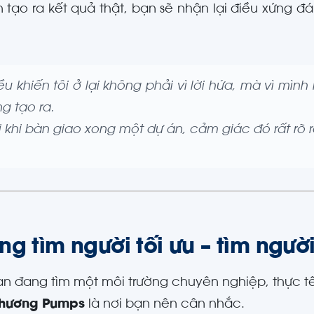
n tạo ra kết quả thật, bạn sẽ nhận lại điều xứng đ
ều khiến tôi ở lại không phải vì lời hứa, mà vì mìn
g tạo ra.
 khi bàn giao xong một dự án, cảm giác đó rất rõ 
g tìm người tối ưu – tìm ngườ
n đang tìm một môi trường chuyên nghiệp, thực tế v
Khương Pumps
là nơi bạn nên cân nhắc.