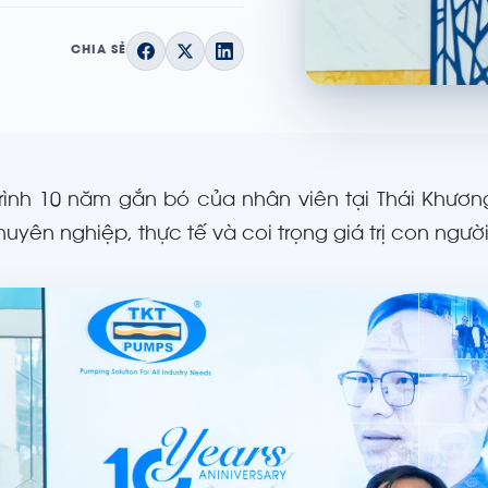
CHIA SẺ
rình 10 năm gắn bó của nhân viên tại Thái Khươ
huyên nghiệp, thực tế và coi trọng giá trị con người