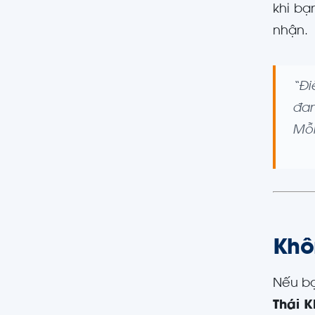
khi bạ
nhận.
“Đi
đan
Mỗi
Khôn
Nếu bạ
Thái 