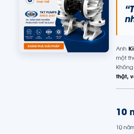
“
n
Anh
K
một th
Không 
thật,
10 
10 năm