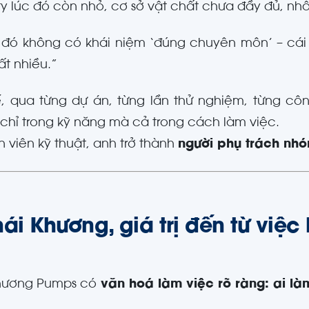
y lúc đó còn nhỏ, cơ sở vật chất chưa đầy đủ, nhân 
đó không có khái niệm ‘đúng chuyên môn’ – cái
ất nhiều.”
, qua từng dự án, từng lần thử nghiệm, từng cô
chỉ trong kỹ năng mà cả trong cách làm việc.
n viên kỹ thuật, anh trở thành
người phụ trách nh
hái Khương, giá trị đến từ việ
hương Pumps có
văn hoá làm việc rõ ràng: ai làm