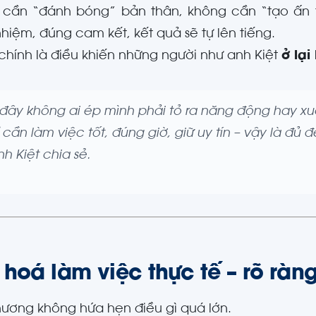
cần “đánh bóng” bản thân, không cần “tạo ấn t
nhiệm, đúng cam kết, kết quả sẽ tự lên tiếng.
chính là điều khiến những người như anh Kiệt
ở lại
đây không ai ép mình phải tỏ ra năng động hay xu
 cần làm việc tốt, đúng giờ, giữ uy tín – vậy là đủ 
h Kiệt chia sẻ.
hoá làm việc thực tế – rõ ràng
hương không hứa hẹn điều gì quá lớn.