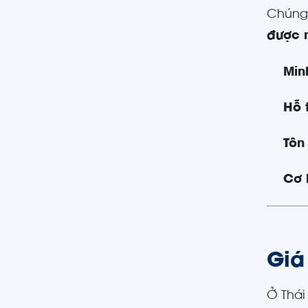
Chúng
được 
Min
Hỗ t
Tôn
Cơ 
Giá 
Ở Thái