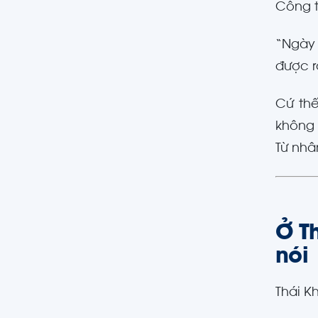
Công t
“Ngày 
được r
Cứ thế
không 
Từ nhâ
Ở T
nói
Thái K