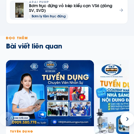
ARAI PUMP
Bơm trục đứng vỏ kép kiểu can VS6 (dòng
SV, SVD)
Bơm ly tâm trục đứng
ĐỌC THÊM
Bài viết liên quan
TUYỂN DỤNG