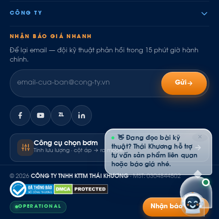
CÔNG TY
NHẬN BÁO GIÁ NHANH
Để lại email — đội kỹ thuật phản hồi trong 15 phút giờ hành
chính.
Gửi
ZL
✕
👋 Đang đọc bài kỹ
Công cụ chọn bơm
thuật? Thái Khương hỗ trợ
Tính lưu lượng · cột áp → ra model
tư vấn sản phẩm liên quan
hoặc báo giá nhé.
© 2026
CÔNG TY TNHH KTTM THÁI KHƯƠNG
· MST: 0304844502
Nhận báo giá
OPERATIONAL