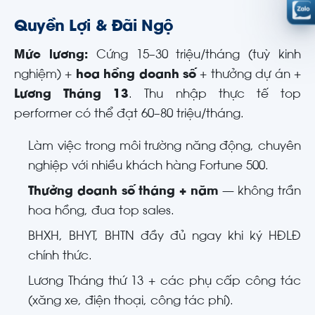
Quyền Lợi & Đãi Ngộ
Mức lương:
Cứng 15–30 triệu/tháng (tuỳ kinh
nghiệm) +
hoa hồng doanh số
+ thưởng dự án +
Lương Tháng 13
. Thu nhập thực tế top
performer có thể đạt 60–80 triệu/tháng.
Làm việc trong môi trường năng động, chuyên
nghiệp với nhiều khách hàng Fortune 500.
Thưởng doanh số tháng + năm
— không trần
hoa hồng, đua top sales.
BHXH, BHYT, BHTN đầy đủ ngay khi ký HĐLĐ
chính thức.
Lương Tháng thứ 13 + các phụ cấp công tác
(xăng xe, điện thoại, công tác phí).