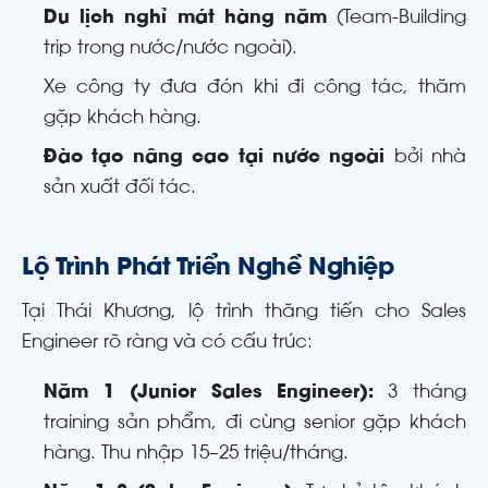
Du lịch nghỉ mát hàng năm
(Team-Building
trip trong nước/nước ngoài).
Xe công ty đưa đón khi đi công tác, thăm
gặp khách hàng.
Đào tạo nâng cao tại nước ngoài
bởi nhà
sản xuất đối tác.
Lộ Trình Phát Triển Nghề Nghiệp
Tại Thái Khương, lộ trình thăng tiến cho Sales
Engineer rõ ràng và có cấu trúc:
Năm 1 (Junior Sales Engineer):
3 tháng
training sản phẩm, đi cùng senior gặp khách
hàng. Thu nhập 15–25 triệu/tháng.