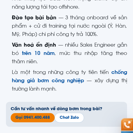
năng lượng tái tạo offshore.
Đào tạo bài bản
— 3 tháng onboard về sản
phẩm + cử đi training tại nước ngoài (Ý, Hàn,
Mỹ, Pháp) chi phí công ty trả 100%.
Văn hoá ổn định
— nhiều Sales Engineer gắn
bó
trên 10 năm
, mức thu nhập tăng theo
thâm niên.
Là một trong những công ty tiên tiến
chống
hàng giả bơm công nghiệp
— xây dựng thị
trường lành mạnh.
Cần tư vấn nhanh về dòng bơm trong bài?
Gọi 0941.400.488
Chat Zalo