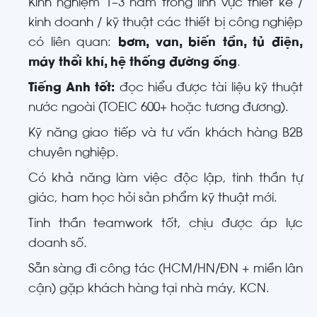
Kinh nghiệm 1–3 năm trong lĩnh vực thiết kế /
kinh doanh / kỹ thuật các thiết bị công nghiệp
có liên quan:
bơm, van, biến tần, tủ điện,
máy thổi khí, hệ thống đường ống
.
Tiếng Anh tốt:
đọc hiểu được tài liệu kỹ thuật
nước ngoài (TOEIC 600+ hoặc tương đương).
Kỹ năng giao tiếp và tư vấn khách hàng B2B
chuyên nghiệp.
Có khả năng làm việc độc lập, tinh thần tự
giác, ham học hỏi sản phẩm kỹ thuật mới.
Tinh thần teamwork tốt, chịu được áp lực
doanh số.
Sẵn sàng đi công tác (HCM/HN/ĐN + miền lân
cận) gặp khách hàng tại nhà máy, KCN.