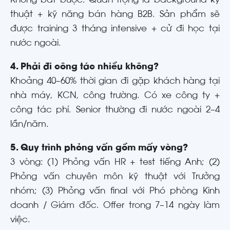
Không bắt buộc. Quan trọng là background kỹ
thuật + kỹ năng bán hàng B2B. Sản phẩm sẽ
được training 3 tháng intensive + cử đi học tại
nước ngoài.
4. Phải đi công tác nhiều không?
Khoảng 40–60% thời gian đi gặp khách hàng tại
nhà máy, KCN, công trường. Có xe công ty +
công tác phí. Senior thường đi nước ngoài 2–4
lần/năm.
5. Quy trình phỏng vấn gồm mấy vòng?
3 vòng: (1) Phỏng vấn HR + test tiếng Anh; (2)
Phỏng vấn chuyên môn kỹ thuật với Trưởng
nhóm; (3) Phỏng vấn final với Phó phòng Kinh
doanh / Giám đốc. Offer trong 7–14 ngày làm
việc.