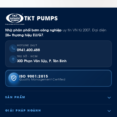
TKT PUMPS
Nhà phân phối bơm công nghiệp
uy tín VN từ 2007. Đại diện
28+ thương hiệu EU/G7
.
HOTLINE 24/7
0941.400.488
TRỤ SỞ · HCM
30D Phan Văn Sửu, P. Tân Bình
ISO 9001:2015
Quality Management Certified
SẢN PHẨM
GIẢI PHÁP NGÀNH