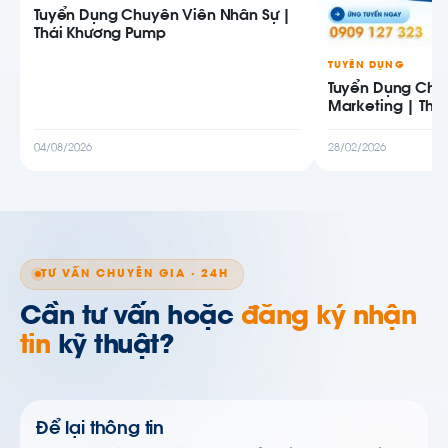
Tuyển Dụng Chuyên Viên Nhân Sự |
Thái Khương Pump
TUYỂN DỤNG
Tuyển Dụng Chu
Marketing | Thá
04/08/2026
28/02/2026
TƯ VẤN CHUYÊN GIA · 24H
Cần tư vấn hoặc
đăng ký nhận
tin
kỹ thuật?
Để lại thông tin