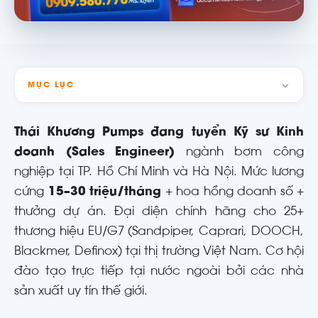
MỤC LỤC
Thái Khương Pumps đang tuyển Kỹ sư Kinh
doanh (Sales Engineer)
ngành bơm công
nghiệp tại TP. Hồ Chí Minh và Hà Nội. Mức lương
cứng
15–30 triệu/tháng
+ hoa hồng doanh số +
thưởng dự án. Đại diện chính hãng cho 25+
thương hiệu EU/G7 (Sandpiper, Caprari, DOOCH,
Blackmer, Definox) tại thị trường Việt Nam. Cơ hội
đào tạo trực tiếp tại nước ngoài bởi các nhà
sản xuất uy tín thế giới.