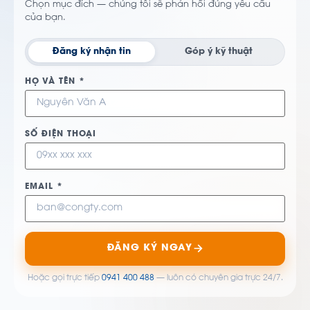
Chọn mục đích — chúng tôi sẽ phản hồi đúng yêu cầu
của bạn.
Đăng ký nhận tin
Góp ý kỹ thuật
HỌ VÀ TÊN *
SỐ ĐIỆN THOẠI
EMAIL *
ĐĂNG KÝ NGAY
Hoặc gọi trực tiếp
0941 400 488
— luôn có chuyên gia trực 24/7.