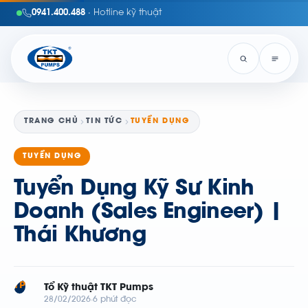
0941.400.488
· Hotline kỹ thuật
TRANG CHỦ
TIN TỨC
TUYỂN DỤNG
TUYỂN DỤNG
Tuyển Dụng Kỹ Sư Kinh
Doanh (Sales Engineer) |
Thái Khương
TP
Tổ Kỹ thuật TKT Pumps
28/02/2026
6 phút đọc