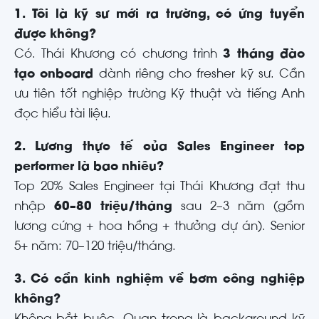
1. Tôi là kỹ sư mới ra trường, có ứng tuyển
được không?
Có. Thái Khương có chương trình
3 tháng đào
tạo onboard
dành riêng cho fresher kỹ sư. Cần
ưu tiên tốt nghiệp trường Kỹ thuật và tiếng Anh
đọc hiểu tài liệu.
2. Lương thực tế của Sales Engineer top
performer là bao nhiêu?
Top 20% Sales Engineer tại Thái Khương đạt thu
nhập
60–80 triệu/tháng
sau 2–3 năm (gồm
lương cứng + hoa hồng + thưởng dự án). Senior
5+ năm: 70–120 triệu/tháng.
3. Có cần kinh nghiệm về bơm công nghiệp
không?