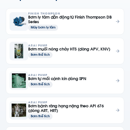
FINISH THOMPSON
Bơm ly tâm dẫn động từ Finish Thompson DB
Series
Máy bơm ly tâm
ARAI PUMP
Bơm muối nóng chảy HTS (dòng APV, KNV)
Bơm thể tích
ARAI PUMP
Bơm tự mồi cánh kín dòng SPN
Bơm thể tích
ARAI PUMP
Bơm bánh răng hạng nặng theo API 676
(dòng ART, HRT)
Bơm thể tích