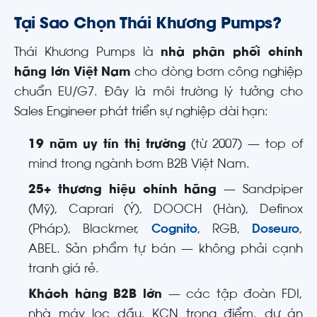
Tại Sao Chọn Thái Khương Pumps?
Thái Khương Pumps là
nhà phân phối chính
hãng lớn Việt Nam
cho dòng bơm công nghiệp
chuẩn EU/G7. Đây là môi trường lý tưởng cho
Sales Engineer phát triển sự nghiệp dài hạn:
19 năm uy tín thị trường
(từ 2007) — top of
mind trong ngành bơm B2B Việt Nam.
25+ thương hiệu chính hãng
— Sandpiper
(Mỹ), Caprari (Ý), DOOCH (Hàn), Definox
(Pháp), Blackmer,
Cognito
, RGB,
Doseuro
,
ABEL. Sản phẩm tự bán — không phải cạnh
tranh giá rẻ.
Khách hàng B2B lớn
— các tập đoàn FDI,
nhà máy lọc dầu, KCN trọng điểm, dự án