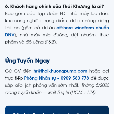
6. Khách hàng chính của Thái Khương là ai?
Bao gồm các tập đoàn FDI, nhà máy lọc dầu,
khu công nghiệp trọng điểm, dự án năng lượng
tái tạo (gồm cả dự án
offshore windfarm chuẩn
DNV
), nhà máy mía đường, dệt nhuớm, thực
phẩm và đồ uống (F&B).
Ứng Tuyển Ngay
Gửi CV đến
hr@thaikhuongpump.com
hoặc gọi
trực tiếp
Phòng Nhân sự – 0909 580 778
để được
sắp xếp lịch phỏng vấn sớm nhất.
Tháng 5/2026
đang tuyển khẩn — limit 5 vị trí (HCM + HN).