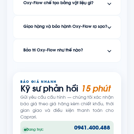
Oxy-Flow chế tạo bằng vật liệu gì?
Giao hàng và bảo hành Oxy-Flow ra sao?
Bảo trì Oxy-Flow như thế nào?
BÁO GIÁ NHANH
Kỹ sư phản hồi
15 phút
Gửi yêu cầu cấu hình — chúng tôi xác nhận
báo giá theo giá hãng kèm chiết khấu, thời
gian giao và điều kiện thanh toán cho
Caprari.
0941.400.488
Đang trực