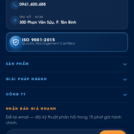
0941.400.488
TRỤ SỞ · HCM
30D Phan Văn Sửu, P. Tân Bình
ISO 9001:2015
Quality Management Certified
SẢN PHẨM
GIẢI PHÁP NGÀNH
CÔNG TY
NHẬN BÁO GIÁ NHANH
Để lại email — đội kỹ thuật phản hồi trong 15 phút giờ hành
chính.