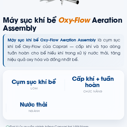
Máy sục khí bể
Oxy-Flow
Aeration
Assembly
Máy sục khí bể Oxy-Flow Aeration Assembly
là cụm sục
khí bể Oxy-Flow của Caprari — cấp khí và tạo dòng
tuần hoàn cho bể hiếu khí trong xử lý nước thải, tăng
hiệu quả oxy hóa và đồng nhất bể.
Cấp khí + tuần
Cụm sục khí bể
hoàn
LOẠI
CHỨC NĂNG
Nước thải
NGÀNH