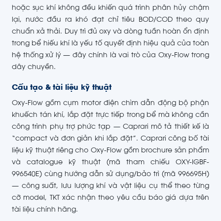
hoặc sục khí không đều khiến quá trình phân hủy chậm
lại, nước đầu ra khó đạt chỉ tiêu BOD/COD theo quy
chuẩn xả thải. Duy trì đủ oxy và dòng tuần hoàn ổn định
trong bể hiếu khí là yếu tố quyết định hiệu quả của toàn
hệ thống xử lý — đây chính là vai trò của Oxy-Flow trong
dây chuyền.
Cấu tạo & tài liệu kỹ thuật
Oxy-Flow gồm cụm motor điện chìm dẫn động bộ phận
khuếch tán khí, lắp đặt trực tiếp trong bể mà không cần
công trình phụ trợ phức tạp — Caprari mô tả thiết kế là
“compact và đơn giản khi lắp đặt”. Caprari công bố tài
liệu kỹ thuật riêng cho Oxy-Flow gồm brochure sản phẩm
và catalogue kỹ thuật (mã tham chiếu OXY-IGBF-
996540E) cùng hướng dẫn sử dụng/bảo trì (mã 996695H)
— công suất, lưu lượng khí và vật liệu cụ thể theo từng
cỡ model, TKT xác nhận theo yêu cầu báo giá dựa trên
tài liệu chính hãng.