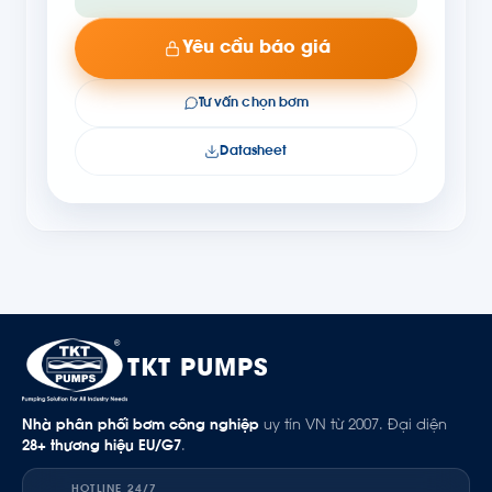
Yêu cầu báo giá
Tư vấn chọn bơm
Datasheet
TKT PUMPS
Nhà phân phối bơm công nghiệp
uy tín VN từ 2007. Đại diện
28+ thương hiệu EU/G7
.
HOTLINE 24/7