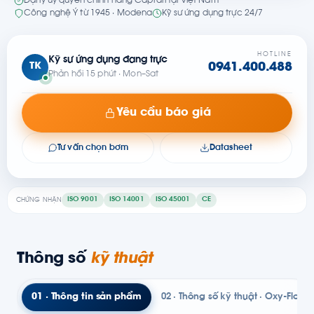
Đại lý ủy quyền chính hãng Caprari tại Việt Nam
Công nghệ Ý từ 1945 · Modena
Kỹ sư ứng dụng trực 24/7
HOTLINE
Kỹ sư ứng dụng đang trực
TK
0941.400.488
Phản hồi 15 phút · Mon–Sat
Yêu cầu báo giá
Tư vấn chọn bơm
Datasheet
ISO 9001
ISO 14001
ISO 45001
CE
CHỨNG NHẬN
Thông số
kỹ thuật
01 · Thông tin sản phẩm
02 · Thông số kỹ thuật · Oxy-Flow