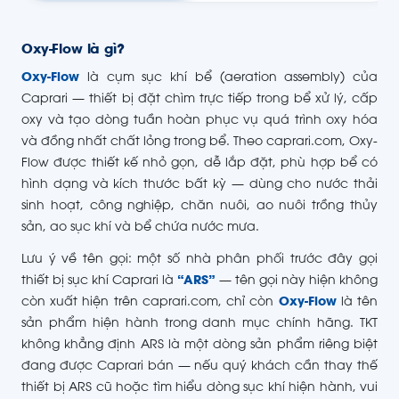
Oxy-Flow là gì?
Oxy-Flow
là cụm sục khí bể (aeration assembly) của
Caprari — thiết bị đặt chìm trực tiếp trong bể xử lý, cấp
oxy và tạo dòng tuần hoàn phục vụ quá trình oxy hóa
và đồng nhất chất lỏng trong bể. Theo caprari.com, Oxy-
Flow được thiết kế nhỏ gọn, dễ lắp đặt, phù hợp bể có
hình dạng và kích thước bất kỳ — dùng cho nước thải
sinh hoạt, công nghiệp, chăn nuôi, ao nuôi trồng thủy
sản, ao sục khí và bể chứa nước mưa.
Lưu ý về tên gọi: một số nhà phân phối trước đây gọi
thiết bị sục khí Caprari là
“ARS”
— tên gọi này hiện không
còn xuất hiện trên caprari.com, chỉ còn
Oxy-Flow
là tên
sản phẩm hiện hành trong danh mục chính hãng. TKT
không khẳng định ARS là một dòng sản phẩm riêng biệt
đang được Caprari bán — nếu quý khách cần thay thế
thiết bị ARS cũ hoặc tìm hiểu dòng sục khí hiện hành, vui