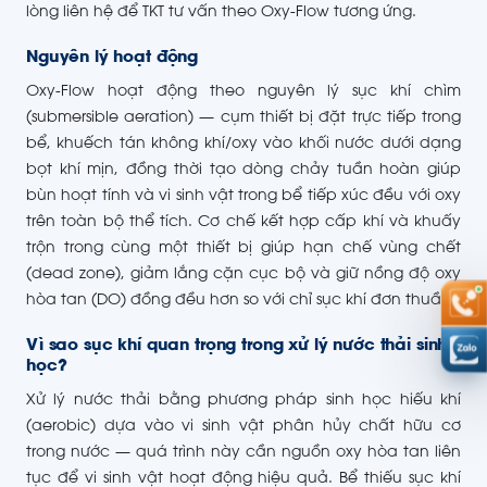
lòng liên hệ để TKT tư vấn theo Oxy-Flow tương ứng.
Nguyên lý hoạt động
Oxy-Flow hoạt động theo nguyên lý sục khí chìm
(submersible aeration) — cụm thiết bị đặt trực tiếp trong
bể, khuếch tán không khí/oxy vào khối nước dưới dạng
bọt khí mịn, đồng thời tạo dòng chảy tuần hoàn giúp
bùn hoạt tính và vi sinh vật trong bể tiếp xúc đều với oxy
trên toàn bộ thể tích. Cơ chế kết hợp cấp khí và khuấy
trộn trong cùng một thiết bị giúp hạn chế vùng chết
(dead zone), giảm lắng cặn cục bộ và giữ nồng độ oxy
hòa tan (DO) đồng đều hơn so với chỉ sục khí đơn thuần.
Vì sao sục khí quan trọng trong xử lý nước thải sinh
học?
Xử lý nước thải bằng phương pháp sinh học hiếu khí
(aerobic) dựa vào vi sinh vật phân hủy chất hữu cơ
trong nước — quá trình này cần nguồn oxy hòa tan liên
tục để vi sinh vật hoạt động hiệu quả. Bể thiếu sục khí