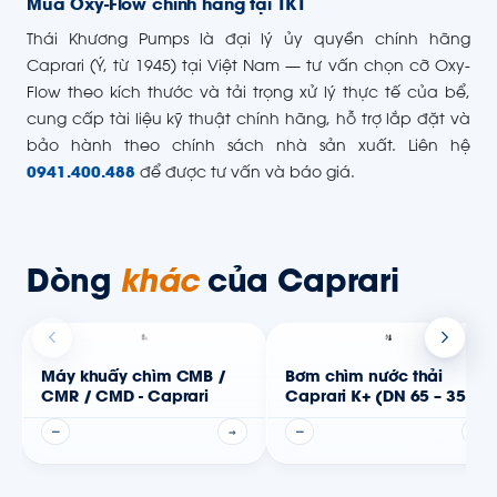
Mua Oxy-Flow chính hãng tại TKT
Thái Khương Pumps là đại lý ủy quyền chính hãng
Caprari (Ý, từ 1945) tại Việt Nam — tư vấn chọn cỡ Oxy-
Flow theo kích thước và tải trọng xử lý thực tế của bể,
cung cấp tài liệu kỹ thuật chính hãng, hỗ trợ lắp đặt và
bảo hành theo chính sách nhà sản xuất. Liên hệ
0941.400.488
để được tư vấn và báo giá.
Dòng
khác
của Caprari
Máy khuấy chìm CMB /
Bơm chìm nước thải
CMR / CMD - Caprari
Caprari K+ (DN 65 – 350)
—
→
—
→