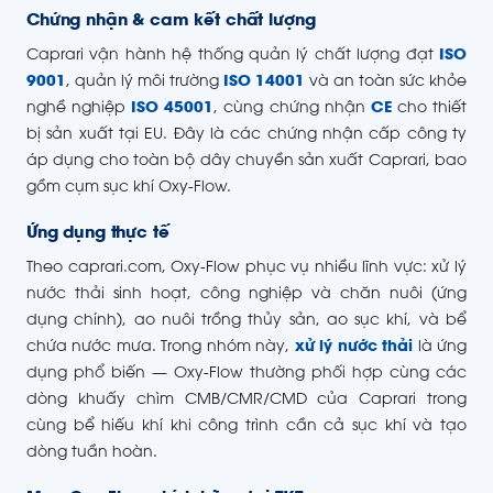
Chứng nhận & cam kết chất lượng
Caprari vận hành hệ thống quản lý chất lượng đạt
ISO
9001
, quản lý môi trường
ISO 14001
và an toàn sức khỏe
nghề nghiệp
ISO 45001
, cùng chứng nhận
CE
cho thiết
bị sản xuất tại EU. Đây là các chứng nhận cấp công ty
áp dụng cho toàn bộ dây chuyền sản xuất Caprari, bao
gồm cụm sục khí Oxy-Flow.
Ứng dụng thực tế
Theo caprari.com, Oxy-Flow phục vụ nhiều lĩnh vực: xử lý
nước thải sinh hoạt, công nghiệp và chăn nuôi (ứng
dụng chính), ao nuôi trồng thủy sản, ao sục khí, và bể
chứa nước mưa. Trong nhóm này,
xử lý nước thải
là ứng
dụng phổ biến — Oxy-Flow thường phối hợp cùng các
dòng khuấy chìm CMB/CMR/CMD của Caprari trong
cùng bể hiếu khí khi công trình cần cả sục khí và tạo
dòng tuần hoàn.