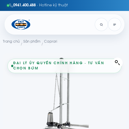
0941.400.488
· Hotline kỹ thuật
Trang chủ
Sản phẩm
Caprari
/
/
ĐẠI LÝ ỦY QUYỀN CHÍNH HÃNG · TƯ VẤN
CHỌN BƠM