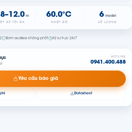
.8–12.0
60.0°C
6
m
model
ỘT ÁP TỐI ĐA
NHIỆT ĐỘ
SỐ LƯỢNG
22
Bơm sealless không phốt
Kỹ sư trực 24/7
HOTLINE
rực
0941.400.488
at
Yêu cầu báo giá
phí
Datasheet