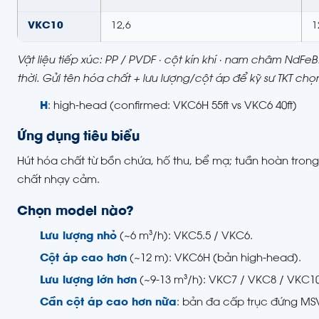
VKC10
12,6
1
Vật liệu tiếp xúc: PP / PVDF · cột kín khí · nam châm NdF
thời. Gửi tên hóa chất + lưu lượng/cột áp để kỹ sư TKT ch
H
: high-head (confirmed: VKC6H 55ft vs VKC6 40ft)
Ứng dụng tiêu biểu
Hút hóa chất từ bồn chứa, hố thu, bể mạ; tuần hoàn trong
chất nhạy cảm.
Chọn model nào?
Lưu lượng nhỏ
(~6 m³/h): VKC5.5 / VKC6.
Cột áp cao hơn
(~12 m): VKC6H (bản high-head).
Lưu lượng lớn hơn
(~9-13 m³/h): VKC7 / VKC8 / VKC10
Cần cột áp cao hơn nữa
: bản đa cấp trục đứng MS