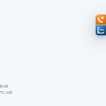
Mỹ US
°C; cột