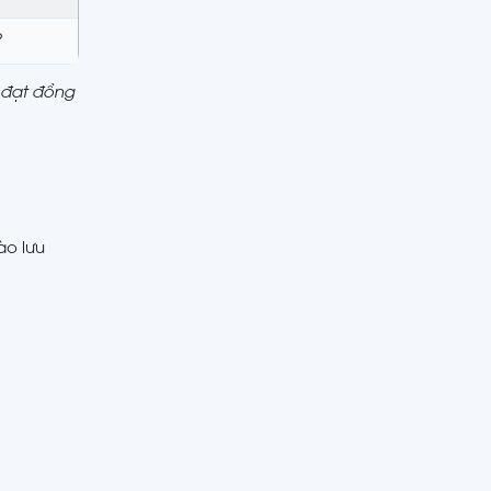
P
l đạt đồng
ào lưu