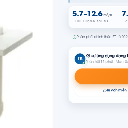
5.7–12.6
7
m³/h
LƯU LƯỢNG TỐI ĐA
C
Phân phối chính thức FTI từ 20
Kỹ sư ứng dụng đang t
TK
Phản hồi 15 phút · Mon–S
Tư vấn miễn 