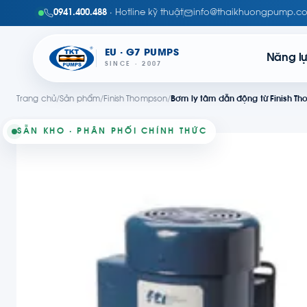
0941.400.488
· Hotline kỹ thuật
info@thaikhuongpump.c
EU · G7 PUMPS
Năng l
SINCE · 2007
Trang chủ
/
Sản phẩm
/
Finish Thompson
/
Bơm ly tâm dẫn động từ Finish T
SẴN KHO · PHÂN PHỐI CHÍNH THỨC