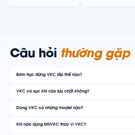
Câu hỏi
thường gặp
Bơm trục đứng VKC lắp thế nào?
VKC có sục khí vào lưu chất không?
Dòng VKC có những model nào?
Khi nào dùng MSVKC thay vì VKC?