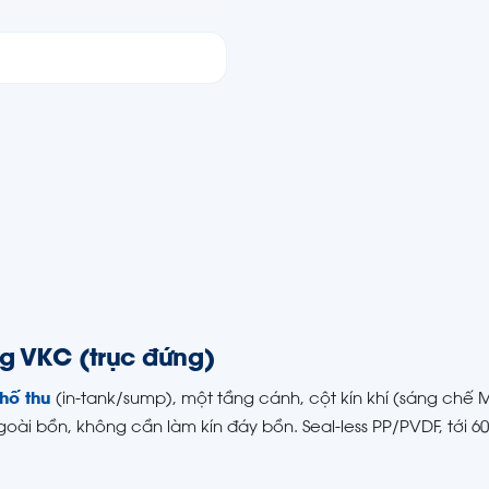
g VKC (trục đứng)
hố thu
(in-tank/sump), một tầng cánh, cột kín khí (sáng chế 
goài bồn, không cần làm kín đáy bồn. Seal-less PP/PVDF, tới 60