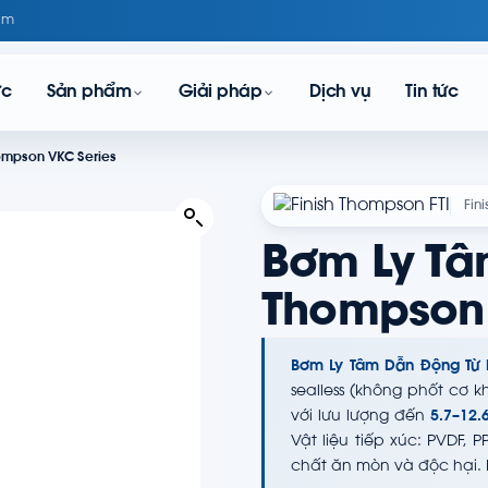
om
ực
Sản phẩm
Giải pháp
Dịch vụ
Tin tức
hompson VKC Series
Fin
Bơm Ly Tâ
Thompson
Bơm Ly Tâm Dẫn Động Từ 
sealless (không phốt cơ 
với lưu lượng đến
5.7–12.
Vật liệu tiếp xúc: PVDF, 
chất ăn mòn và độc hại. 