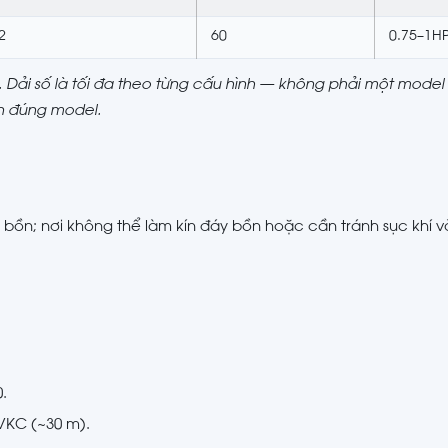
2
60
0.75–1H
eB. Dải số là tối đa theo từng cấu hình — không phải một mode
ọn đúng model.
 bồn; nơi không thể làm kín đáy bồn hoặc cần tránh sục khí v
.
VKC (~30 m).