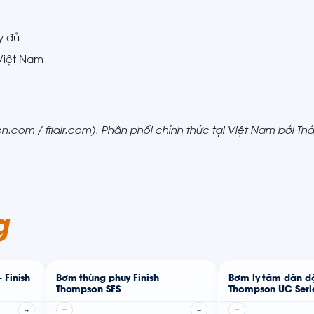
y đủ
 Việt Nam
.com / ftiair.com). Phân phối chính thức tại Việt Nam bởi Th
g
 Finish
Bơm thùng phuy Finish
Bơm ly tâm dẫn độ
Thompson SFS
Thompson UC Seri
→
—
→
—