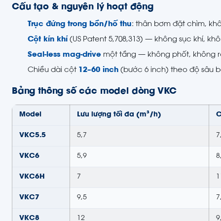
Cấu tạo & nguyên lý hoạt động
Trục đứng trong bồn/hố thu
: thân bơm đặt chìm, kh
Cột kín khí
(US Patent 5,708,313) — không sục khí, khô
Seal-less mag-drive
một tầng — không phốt, không rò 
Chiều dài cột
12–60 inch
(bước 6 inch) theo độ sâu b
Bảng thông số các model dòng VKC
Model
Lưu lượng tối đa (m³/h)
C
VKC5.5
5,7
7
VKC6
5,9
8
VKC6H
7
1
VKC7
9,5
7
VKC8
12
9