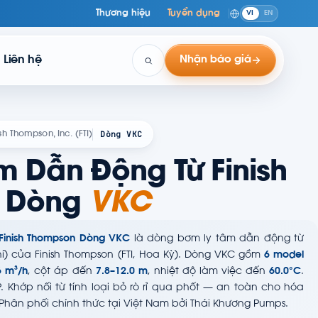
Thương hiệu
Tuyển dụng
VI
EN
Liên hệ
Nhận báo giá
Dòng VKC
ish Thompson, Inc. (FTI)
m Dẫn Động Từ Finish
 Dòng
VKC
Finish Thompson Dòng VKC
là dòng bơm ly tâm dẫn động từ
khí) của Finish Thompson (FTI, Hoa Kỳ). Dòng VKC gồm
6 model
6 m³/h
, cột áp đến
7.8–12.0 m
, nhiệt độ làm việc đến
60.0°C
.
PP. Khớp nối từ tính loại bỏ rò rỉ qua phốt — an toàn cho hóa
Phân phối chính thức tại Việt Nam bởi Thái Khương Pumps.