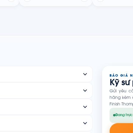
BÁO GIÁ 
Kỹ sư
Gửi yêu c
hãng kèm c
Finish Thom
Đang trực