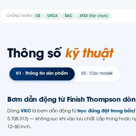
CHỨNG NHẬN
CE
UKCA
EAC
ATEX (tùy chọn)
Thông số
kỹ thuật
01 · Thông tin sản phẩm
02 · Các model
Bơm dẫn động từ Finish Thompson dòn
Dòng
VKC
là bơm dẫn động từ
trục đứng đặt trong bồn/
5,708,313) — không sục khí vào lưu chất. Lắp trong hoặc n
12–60 inch.