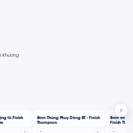
ái Khương
ng từ Finish
Bơm Thùng Phuy Dòng BT - Finish
Bơm thùng 
es
Thompson
Finish Thom
→
—
→
—