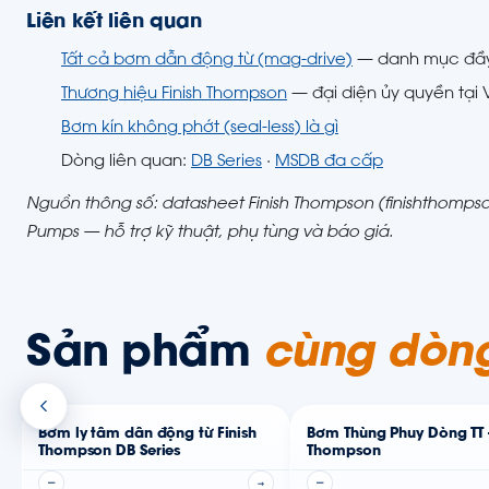
Liên kết liên quan
Tất cả bơm dẫn động từ (mag-drive)
— danh mục đầ
Thương hiệu Finish Thompson
— đại diện ủy quyền tại
Bơm kín không phớt (seal-less) là gì
Dòng liên quan:
DB Series
·
MSDB đa cấp
Nguồn thông số: datasheet Finish Thompson (finishthompson
Pumps — hỗ trợ kỹ thuật, phụ tùng và báo giá.
Sản phẩm
cùng dòn
Bơm ly tâm dẫn động từ Finish
Bơm Thùng Phuy Dòng TT -
Thompson DB Series
Thompson
—
→
—