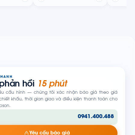
NHANH
 phản hồi
15 phút
ầu cấu hình — chúng tôi xác nhận báo giá theo giá
hiết khấu, thời gian giao và điều kiện thanh toán cho
pson.
0941.400.488
Yêu cầu báo giá