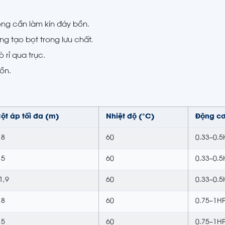
ông cần làm kín đáy bồn.
ng tạo bọt trong lưu chất.
rỉ qua trục.
ồn.
ột áp tối đa (m)
Nhiệt độ (°C)
Động c
,8
60
0.33–0.5
,5
60
0.33–0.5
1,9
60
0.33–0.5
,8
60
0.75–1H
,5
60
0.75–1H