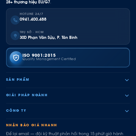
28+ thương hiệu EU/G7
.
HOTLINE 24/7
0941.400.488
TRỤ SỞ · HCM
30D Phan Văn Sửu, P. Tân Bình
ISO 9001:2015
Quality Management Certified
SẢN PHẨM
GIẢI PHÁP NGÀNH
CÔNG TY
NHẬN BÁO GIÁ NHANH
Để lại email — đội kỹ thuật phản hồi trong 15 phút giờ hành