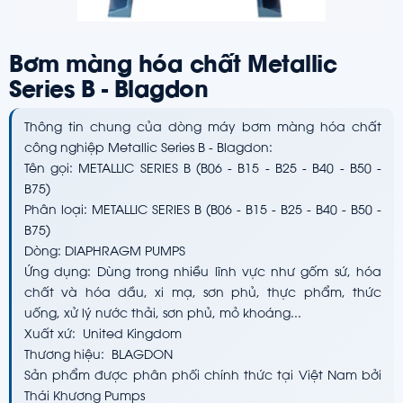
Bơm màng hóa chất Metallic
Series B - Blagdon
Thông tin chung của dòng máy bơm màng hóa chất
công nghiệp Metallic Series B - Blagdon:
Tên gọi: METALLIC SERIES B (B06 - B15 - B25 - B40 - B50 -
B75)
Phân loại: METALLIC SERIES B (B06 - B15 - B25 - B40 - B50 -
B75)
Dòng: DIAPHRAGM PUMPS
Ứng dụng: Dùng trong nhiều lĩnh vực như gốm sứ, hóa
chất và hóa dầu, xi mạ, sơn phủ, thực phẩm, thức
uống, xử lý nước thải, sơn phủ, mỏ khoáng...
Xuất xứ: United Kingdom
Thương hiệu: BLAGDON
Sản phẩm được phân phối chính thức tại Việt Nam bởi
Thái Khương Pumps