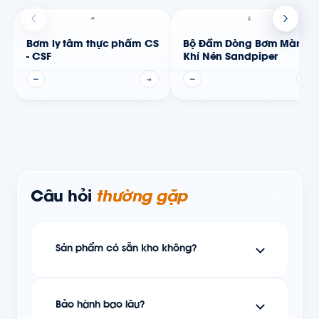
Bơm ly tâm thực phẩm CS
Bộ Đầm Dòng Bơm Màng
- CSF
Khí Nén Sandpiper
—
→
—
→
Câu hỏi
thường gặp
Sản phẩm có sẵn kho không?
Bảo hành bao lâu?