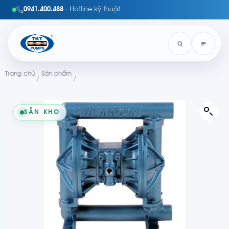
0941.400.488
· Hotline kỹ thuật
Trang chủ
Sản phẩm
/
/
SẴN KHO