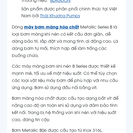
Thương hiệu:
BLAGDON
Sản phẩm được phân phối chính thức tại Việt
Nam bởi
Thái Khương Pumps
Dòng
máy bơm màng hóa chất
Metallic Series B là
loại bơm màng khí nén có kết cấu đơn giản, dễ
dàng bảo trì, lắp đặt và mang tính di động cao. Là
dòng bơm tự mồi, thích hợp để làm trống các
buồng chứa.
Các máy màng bơm khí nén B Series được thiết kế
mạnh mẽ, tối ưu về mặt hiệu suất. Có thể tùy chọn
các loại vật liệu máy bơm để phù hợp với nhu cầu
ứng dụng. Bơm sử dụng đầu nối bằng vít.
Bơm màng hóa chất được cấu tạo dạng bắt vít để
nâng cao độ an toàn khi sử dụng và đảm bảo tính
kết nối. Trang bị hệ thống van khí nén với hiệu suất
cao, đáng tin cậy.
Bơm Metallic B06 được cấu tạo từ Inox 316L.