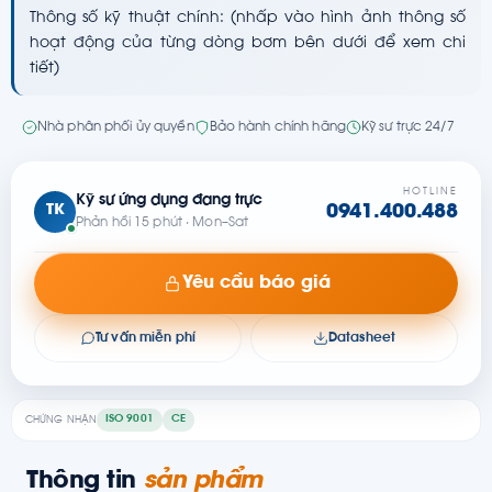
Thông số kỹ thuật chính: (nhấp vào hình ảnh thông số
hoạt động của từng dòng bơm bên dưới để xem chi
tiết)
Nhà phân phối ủy quyền
Bảo hành chính hãng
Kỹ sư trực 24/7
HOTLINE
Kỹ sư ứng dụng đang trực
TK
0941.400.488
Phản hồi 15 phút · Mon–Sat
Yêu cầu báo giá
Tư vấn miễn phí
Datasheet
ISO 9001
CE
CHỨNG NHẬN
Thông tin
sản phẩm