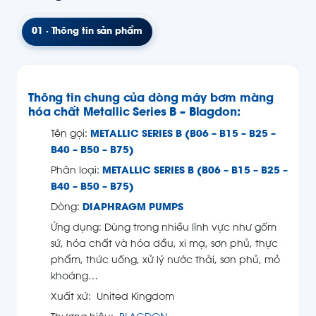
01 · Thông tin sản phẩm
Thông tin chung của dòng máy bơm màng
hóa chất Metallic Series B – Blagdon:
Tên gọi:
METALLIC SERIES B (B06 – B15 – B25 –
B40 – B50 – B75)
Phân loại:
METALLIC SERIES B (B06 – B15 – B25 –
B40 – B50 – B75)
Dòng:
DIAPHRAGM PUMPS
Ứng dụng: Dùng trong nhiều lĩnh vực như gốm
sứ, hóa chất và hóa dầu, xi mạ, sơn phủ, thực
phẩm, thức uống, xử lý nước thải, sơn phủ, mỏ
khoáng…
Xuất xứ: United Kingdom