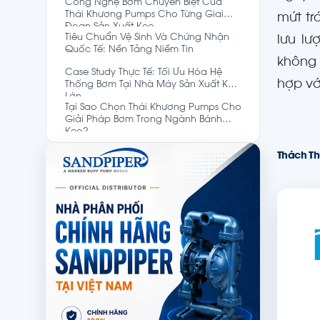
Công Nghệ Bơm Chuyên Biệt Của
Thái Khương Pumps Cho Từng Giai
mứt tr
Đoạn Sản Xuất Kẹo
Tiêu Chuẩn Vệ Sinh Và Chứng Nhận
lưu lư
Quốc Tế: Nền Tảng Niềm Tin
không 
Case Study Thực Tế: Tối Ưu Hóa Hệ
hợp vớ
Thống Bơm Tại Nhà Máy Sản Xuất Kẹo
Lớn
Tại Sao Chọn Thái Khương Pumps Cho
Giải Pháp Bơm Trong Ngành Bánh
Kẹo?
Thách Th