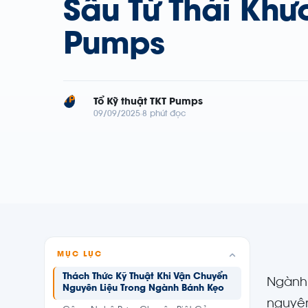
Sâu Từ Thái Khư
Pumps
TP
Tổ Kỹ thuật TKT Pumps
09/09/2025
8 phút đọc
MỤC LỤC
Thách Thức Kỹ Thuật Khi Vận Chuyển
Ngành 
Nguyên Liệu Trong Ngành Bánh Kẹo
nguyên