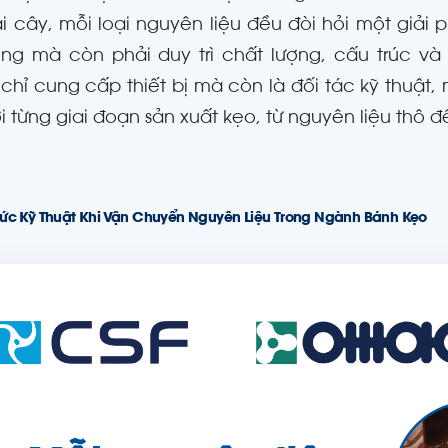
ái cây, mỗi loại nguyên liệu đều đòi hỏi một giả
ợng mà còn phải duy trì chất lượng, cấu trúc và 
chỉ cung cấp thiết bị mà còn là đối tác kỹ thuật
i từng giai đoạn sản xuất kẹo, từ nguyên liệu thô
ức Kỹ Thuật Khi Vận Chuyển Nguyên Liệu Trong Ngành Bánh Kẹo