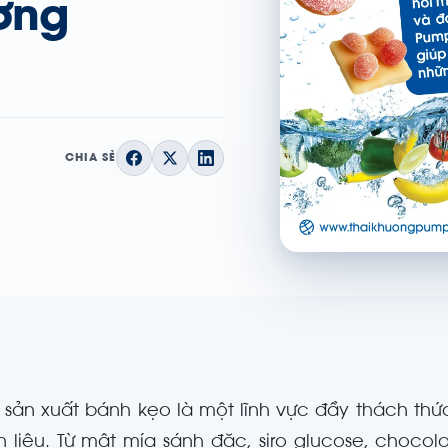
ơng
CHIA SẺ
sản xuất bánh kẹo là một lĩnh vực đầy thách thức
 liệu. Từ mật mía sánh đặc, siro glucose, choc