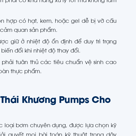
m phải có khả năng xử lý tốt mà không làm
 hợp có hạt, kem, hoặc gel dễ bị vỡ cấu
và cảm quan sản phẩm.
c giữ ở nhiệt độ ổn định để duy trì trạng
iến đổi khi nhiệt độ thay đổi.
m phải tuân thủ các tiêu chuẩn vệ sinh cao
toàn thực phẩm.
 Thái Khương Pumps Cho
ác loại bơm chuyên dụng, được lựa chọn kỹ
ải quyết mọi bài toán kỹ thuật trong dây