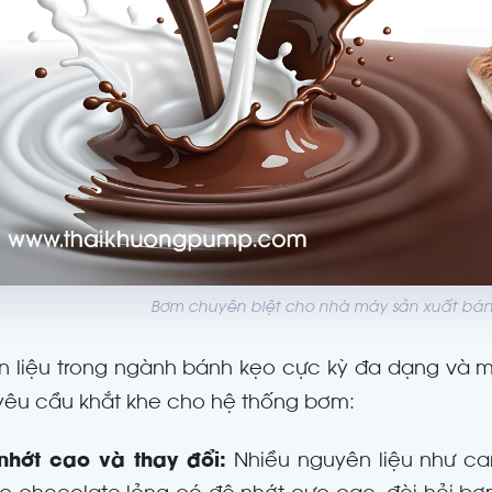
Bơm chuyên biệt cho nhà máy sản xuất bán
 liệu trong ngành bánh kẹo cực kỳ đa dạng và ma
yêu cầu khắt khe cho hệ thống bơm:
nhớt cao và thay đổi:
Nhiều nguyên liệu như ca