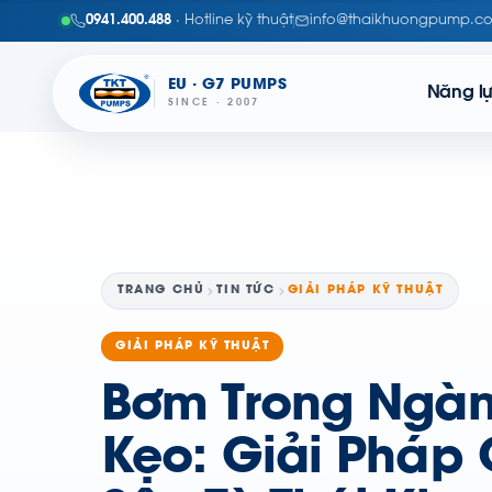
0941.400.488
· Hotline kỹ thuật
info@thaikhuongpump.c
EU · G7 PUMPS
Năng l
SINCE · 2007
TRANG CHỦ
TIN TỨC
GIẢI PHÁP KỸ THUẬT
GIẢI PHÁP KỸ THUẬT
Bơm Trong Ngà
Kẹo: Giải Pháp