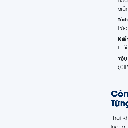
hoặ
giảm
Tín
trú
Kiể
thái
Yêu
(CI
Côn
Từn
Thái K
lưỡng 