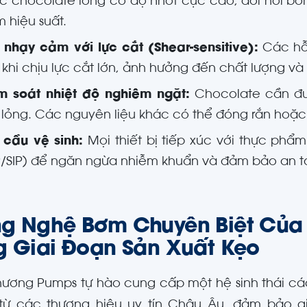
c chocolate lỏng có độ nhớt cực cao, đòi hỏi bơ
 hiệu suất.
h nhạy cảm với lực cắt (Shear-sensitive):
Các hỗn
c khi chịu lực cắt lớn, ảnh hưởng đến chất lượng 
m soát nhiệt độ nghiêm ngặt:
Chocolate cần đượ
 lỏng. Các nguyên liệu khác có thể đóng rắn hoặc b
 cầu vệ sinh:
Mọi thiết bị tiếp xúc với thực phẩ
P/SIP) để ngăn ngừa nhiễm khuẩn và đảm bảo an 
g Nghệ Bơm Chuyên Biệt Của
g Giai Đoạn Sản Xuất Kẹo
hương Pumps tự hào cung cấp một hệ sinh thái c
từ các thương hiệu uy tín Châu Âu, đảm bảo gi