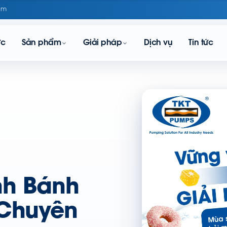
om
ực
Sản phẩm
Giải pháp
Dịch vụ
Tin tức
nh Bánh
 Chuyên