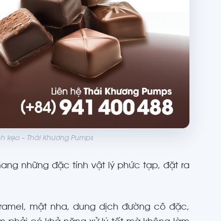
h kẹo – Thái Khương Pumps
ng những đặc tính vật lý phức tạp, đặt ra
ramel, mật nha, dung dịch đường cô đặc,