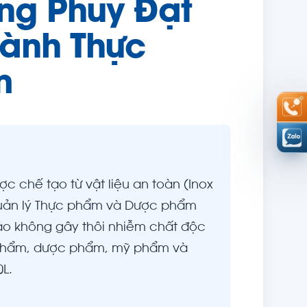
ng Phuy Đạt
ành Thực
m
ợc chế tạo từ vật liệu an toàn (Inox
 Quản lý Thực phẩm và Dược phẩm
o không gây thôi nhiễm chất độc
c phẩm, dược phẩm, mỹ phẩm và
L.