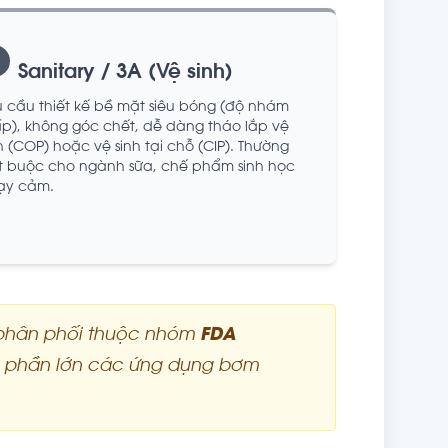
Sanitary / 3A (Vệ sinh)
u cầu thiết kế bề mặt siêu bóng (độ nhám
ấp), không góc chết, dễ dàng tháo lắp vệ
h (COP) hoặc vệ sinh tại chỗ (CIP). Thường
t buộc cho ngành sữa, chế phẩm sinh học
ạy cảm.
phân phối thuộc nhóm
FDA
cho phần lớn các ứng dụng bơm