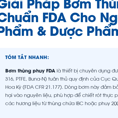
Giải Pháp Bơm Thù
Chuẩn FDA Cho Ng
Phẩm & Dược Phẩ
TÓM TẮT NHANH:
Bơm thùng phuy FDA
là thiết bị chuyên dụng đư
316, PTFE, Buna-N) tuân thủ quy định của Cục
Hoa Kỳ (FDA CFR 21.177). Dòng bơm này đảm bả
hại vào nguyên liệu, phù hợp để chiết rót thự
các hương liệu từ thùng chứa IBC hoặc phuy 200