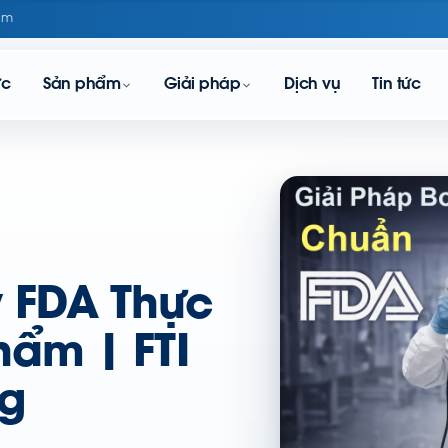
om
ực
Sản phẩm
Giải pháp
Dịch vụ
Tin tức
 FDA Thực
ẩm | FTI
ng