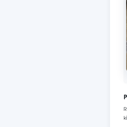
P
R
k