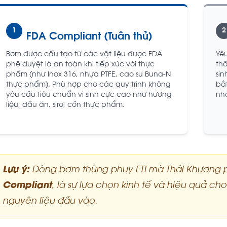
1
2
FDA Compliant (Tuân thủ)
Bơm được cấu tạo từ các vật liệu được FDA
Yê
phê duyệt là an toàn khi tiếp xúc với thực
th
phẩm (như Inox 316, nhựa PTFE, cao su Buna-N
sin
thực phẩm). Phù hợp cho các quy trình không
bắ
yêu cầu tiêu chuẩn vi sinh cực cao như hương
nh
liệu, dầu ăn, siro, cồn thực phẩm.
Lưu ý:
Dòng bơm thùng phuy FTI mà Thái Khương 
Compliant
, là sự lựa chọn kinh tế và hiệu quả 
nguyên liệu đầu vào.