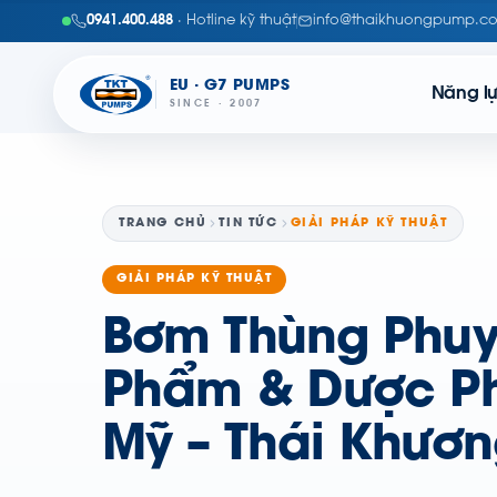
0941.400.488
· Hotline kỹ thuật
info@thaikhuongpump.c
EU · G7 PUMPS
Năng l
SINCE · 2007
TRANG CHỦ
TIN TỨC
GIẢI PHÁP KỸ THUẬT
GIẢI PHÁP KỸ THUẬT
Bơm Thùng Phuy
Phẩm & Dược Ph
Mỹ – Thái Khươ