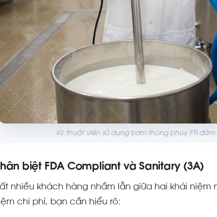
Kỹ thuật viên sử dụng bơm thùng phuy FTI đảm b
hân biệt FDA Compliant và Sanitary (3A)
ất nhiều khách hàng nhầm lẫn giữa hai khái niệm 
iệm chi phí, bạn cần hiểu rõ: