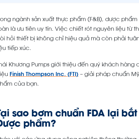
rong ngành sản xuất thực phẩm (F&B), dược phẩm 
oàn là ưu tiên uy tín. Việc chiết rót nguyên liệu t
òi hỏi thiết bị không chỉ hiệu quả mà còn phải tu
iệu tiếp xúc.
hái Khương Pumps giới thiệu đến quý khách hàng
iệu
Finish Thompson Inc. (FTI)
– giải pháp chuẩn Mỹ
hẩm của bạn.
Tại sao bơm chuẩn FDA lại bắt
Dược phẩm?