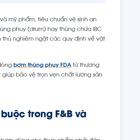
và mỹ phẩm, tiêu chuẩn vệ sinh an
ừ thùng phuy (drum) hay thùng chứa IBC
ân thủ nghiêm ngặt các quy định về vật
 dòng
bơm thùng phuy FDA
từ thương
 giúp bảo vệ trọn vẹn chất lượng sản
 buộc trong F&B và