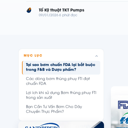
TP
Tổ Kỹ thuật TKT Pumps
09/01/2026
6 phút đọc
MỤC LỤC
Tại sao bơm chuẩn FDA lại bắt buộc
trong F&B và Dược phẩm?
Các dòng bơm thùng phuy FTI đạt
chuẩn FDA
Lợi ích khi sử dụng Bơm thùng phuy FTI
trong sản xuất
Bạn Cần Tư Vấn Bơm Cho Dây
Chuyền Thực Phẩm?