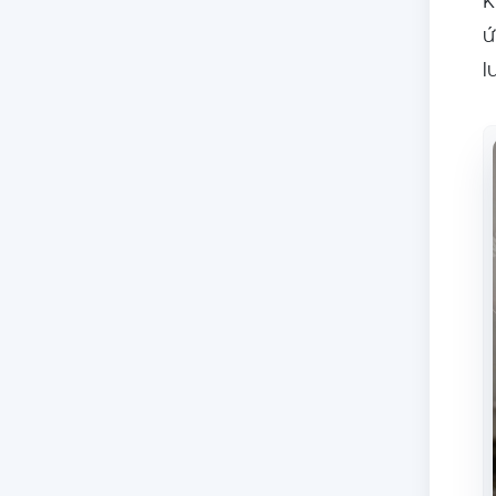
K
ứ
l