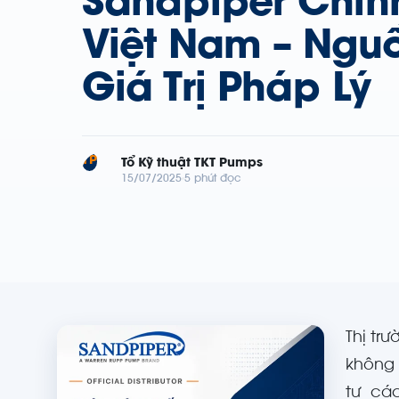
Sandpiper Chín
Việt Nam – Ngu
Giá Trị Pháp Lý
TP
Tổ Kỹ thuật TKT Pumps
15/07/2025
5 phút đọc
Thị tr
không
tư cá