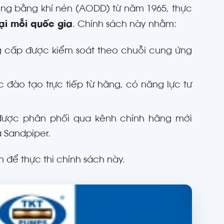
ộng bằng khí nén (AODD) từ năm 1965, thực
ại mỗi quốc gia
. Chính sách này nhằm:
cấp được kiểm soát theo chuỗi cung ứng
 đào tạo trực tiếp từ hãng, có năng lực tư
ược phân phối qua kênh chính hãng mới
 Sandpiper.
 để thực thi chính sách này.