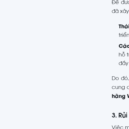
Để đưa
đã xây
Thá
triể
Các
hỗ 
đầy
Do đó,
cung c
hãng 
3. Rủ
Việc m