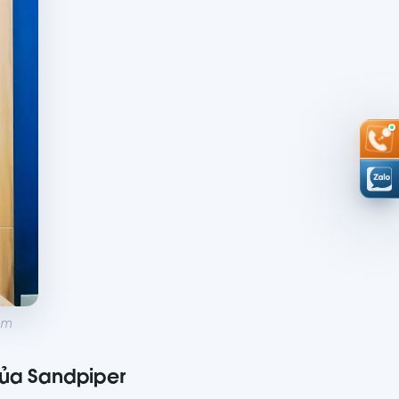
am
Của Sandpiper