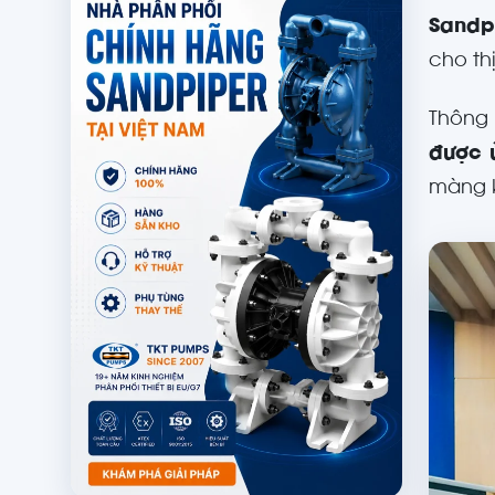
Sandp
cho th
Thông 
được 
màng k