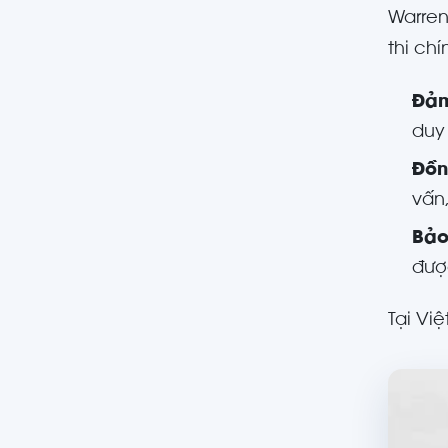
Warren
thi ch
Đảm
duy
Đồn
vấn,
Bảo
đượ
Tại Vi