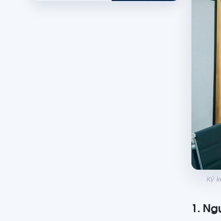
Ký k
1. Ng