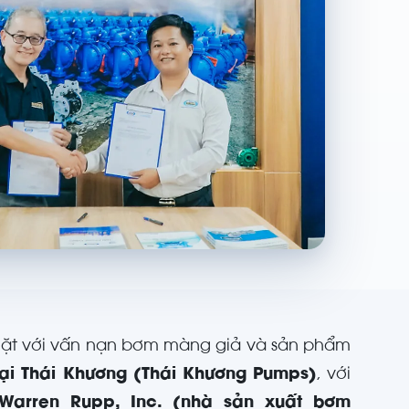
 mặt với vấn nạn bơm màng giả và sản phẩm
ại Thái Khương (Thái Khương Pumps)
, với
Warren Rupp, Inc. (nhà sản xuất bơm