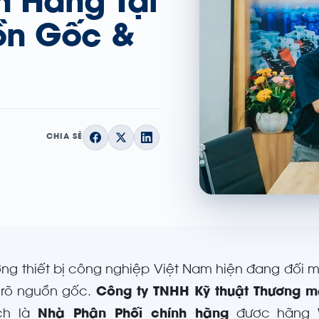
h Hãng Tại
ồn Gốc &
CHIA SẺ
ường thiết bị công nghiệp Việt Nam hiện đang đối
 rõ nguồn gốc.
Công ty TNHH Kỹ thuật Thương m
ch là
Nhà Phân Phối chính hãng
được hãng