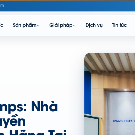
om
ực
Sản phẩm
Giải pháp
Dịch vụ
Tin tức
mps: Nhà
uyền