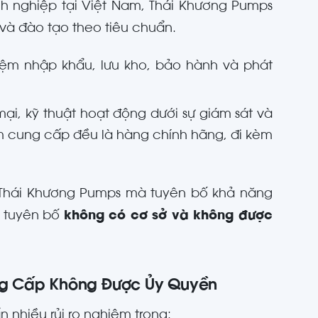
 nghiệp tại Việt Nam, Thái Khương Pumps
và đào tạo theo tiêu chuẩn.
hiệm nhập khẩu, lưu kho, bảo hành và phát
ại, kỹ thuật hoạt động dưới sự giám sát và
 cung cấp đều là hàng chính hãng, đi kèm
Thái Khương Pumps mà tuyên bố khả năng
g tuyên bố
không có cơ sở và không được
Cung Cấp Không Được Ủy Quyền
 nhiều rủi ro nghiêm trọng: