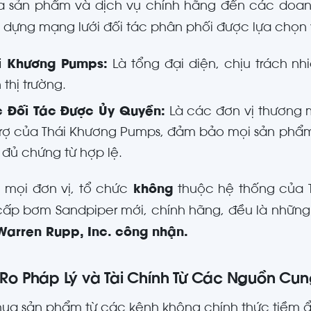
 sản phẩm và dịch vụ chính hãng đến các doanh
 dựng mạng lưới đối tác phân phối được lựa chọn 
i Khương Pumps:
Là tổng đại diện, chịu trách n
n thị trường.
 Đối Tác Được Ủy Quyền:
Là các đơn vị thương m
trợ của Thái Khương Pumps, đảm bảo mọi sản phẩm
 đủ chứng từ hợp lệ.
 mọi đơn vị, tổ chức
không
thuộc hệ thống của 
ấp bơm Sandpiper mới, chính hãng, đều là nhữn
Warren Rupp, Inc. công nhận.
i Ro Pháp Lý và Tài Chính Từ Các Nguồn 
ua sản phẩm từ các kênh không chính thức tiềm ẩn