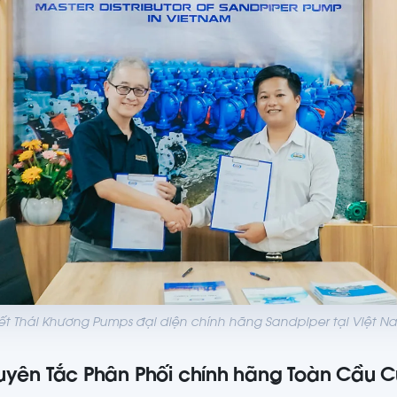
ết Thái Khương Pumps đại diện chính hãng Sandpiper tại Việt N
uyên Tắc Phân Phối chính hãng Toàn Cầu 