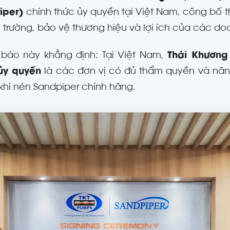
iper)
chính thức ủy quyền tại Việt Nam, công bố th
ị trường, bảo vệ thương hiệu và lợi ích của các do
báo này khẳng định: Tại Việt Nam,
Thái Khương
ủy quyền
là các đơn vị có đủ thẩm quyền và nă
hí nén Sandpiper chính hãng.