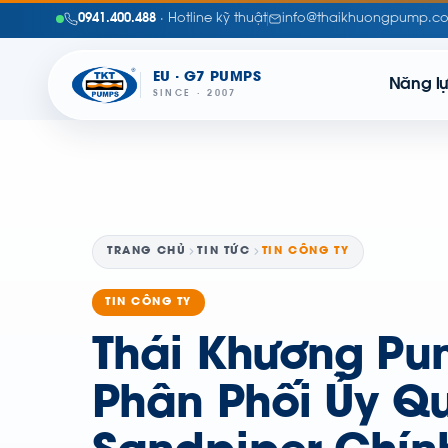
0941.400.488
· Hotline kỹ thuật
info@thaikhuongpump.c
EU · G7 PUMPS
Năng l
SINCE · 2007
TRANG CHỦ
TIN TỨC
TIN CÔNG TY
TIN CÔNG TY
Thái Khương Pu
Phân Phối Ủy Q