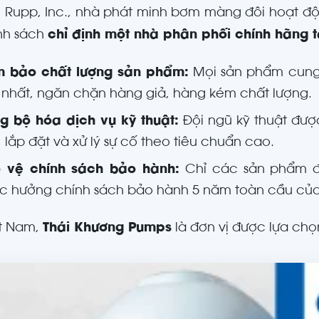
 Rupp, Inc., nhà phát minh bơm màng đôi hoạt đ
ính sách
chỉ định một nhà phân phối chính hãng t
 bảo chất lượng sản phẩm:
Mọi sản phẩm cung 
 nhất, ngăn chặn hàng giả, hàng kém chất lượng.
g bộ hóa dịch vụ kỹ thuật:
Đội ngũ kỹ thuật được
 lắp đặt và xử lý sự cố theo tiêu chuẩn cao.
 vệ chính sách bảo hành:
Chỉ các sản phẩm đ
c hưởng chính sách bảo hành 5 năm toàn cầu của
ệt Nam,
Thái Khương Pumps
là đơn vị được lựa chọn