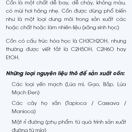
Cồn là một chất dễ bay, dễ cháy, không màu,
có mùi hơi hăng nhẹ. Cồn được dùng phổ biến
như là một loại dung môi trong sản xuất các
hoặc chất hoặc làm nhiên liệu (xăng sinh học)
Cồn có cấu trúc hóa học là CH3CH2OH, nhưng
thường được viết tắt là C2H5OH, C2H6O hay
EtOH.
Những loại nguyên liệu thô để sản xuất cồn:
Các loại yến mạch (Lúa mì, Gạo, Bắp, Lúa
Mạch Đen)
Các cây họ sắn (Tapioca / Cassava /
Manioca)
Mật rỉ đường (phụ phẩm từ quá trình sản xuất
đường từ mía)