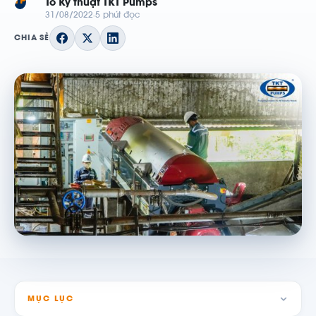
TP
Tổ Kỹ thuật TKT Pumps
31/08/2022
5 phút đọc
CHIA SẺ
MỤC LỤC