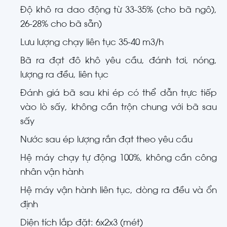
Độ khô ra dao động từ 33-35% (cho bã ngô),
26-28% cho bã sẵn)
Lưu lượng chạy liên tục 35-40 m3/h
Bã ra đạt đô khô yêu cầu, đánh tơi, nóng,
lượng ra đều, liên tục
Đánh giá bã sau khi ép có thể dẫn trực tiếp
vào lò sấy, không cần trộn chung với bã sau
sấy
Nước sau ép lượng rắn đạt theo yêu cầu
Hệ máy chạy tự động 100%, không cần công
nhân vận hành
Hệ máy vận hành liên tục, dòng ra đều và ổn
định
Diện tích lắp đặt: 6x2x3 (mét)