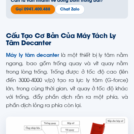
Cần tư vấn nhanh về dòng bơm trong bài?
Gọi 0941.400.488
Chat Zalo
Cấu Tạo Cơ Bản Của Máy Tách Ly
Tâm Decanter
Máy ly tâm decanter
là một thiết bị ly tâm nằm
ngang, bao gồm trống quay và vít quay nằm
trong lòng trống.
Trống được ở tốc độ cao
(lên
đến 3000-4000 v/p) tạo ra lực ly tâm (G-force)
lớn, trong cùng thời gian, vít quay ở tốc độ khác
với trống, đẩy phần dịch rắn ra một phía, và
phần dịch lỏng ra phía còn lại.