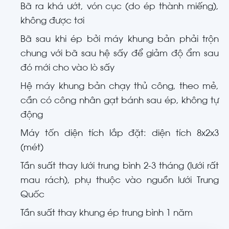
Bã ra khá ướt, vón cục (do ép thành miếng),
không được tơi
Bã sau khi ép bởi máy khung bản phải trộn
chung với bã sau hệ sấy để giảm độ ẩm sau
đó mới cho vào lò sấy
Hệ máy khung bản chạy thủ công, theo mẻ,
cần có công nhân gạt bánh sau ép, không tự
động
Máy tốn diện tích lắp đặt: diện tích 8x2x3
(mét)
Tần suất thay lưới trung bình 2-3 tháng (lưới rất
mau rách), phụ thuộc vào nguồn lưới Trung
Quốc
Tần suất thay khung ép trung bình 1 năm