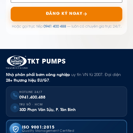
ĐĂNG KÝ NGAY
Hoặc gọi trực tiếp
0941 400 488
— luôn có chuyên gia trực 24/7.
TKT PUMPS
Nhà phân phối bơm công nghiệp
uy tín VN từ 2007. Đại diện
28+ thương hiệu EU/G7
.
HOTLINE 24/7
0941.400.488
TRỤ SỞ · HCM
30D Phan Văn Sửu, P. Tân Bình
ISO 9001:2015
Quality Management Certified