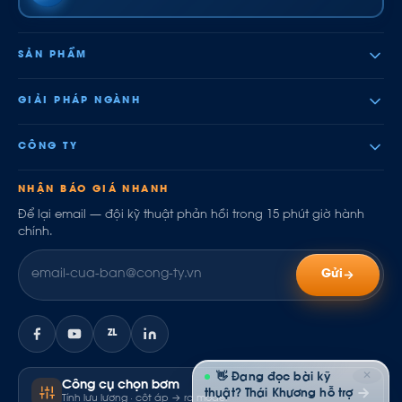
SẢN PHẨM
GIẢI PHÁP NGÀNH
CÔNG TY
NHẬN BÁO GIÁ NHANH
Để lại email — đội kỹ thuật phản hồi trong 15 phút giờ hành
chính.
Gửi
ZL
✕
👋 Đang đọc bài kỹ
Công cụ chọn bơm
thuật? Thái Khương hỗ trợ
Tính lưu lượng · cột áp → ra model