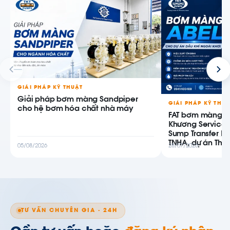
GIẢI PHÁP KỸ THUẬT
Giải pháp bơm màng Sandpiper
GIẢI PHÁP KỸ THU
cho hệ bơm hóa chất nhà máy
FAT bơm màng AB
Khương Service
Sump Transfer P
TNHA, dự án Thiê
05/08/2026
28/07/2026
TƯ VẤN CHUYÊN GIA · 24H