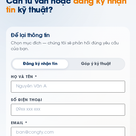
Cần tư vấn hoặc
đăng ký nhận
tin
kỹ thuật?
Để lại thông tin
Chọn mục đích — chúng tôi sẽ phản hồi đúng yêu cầu
của bạn.
Đăng ký nhận tin
Góp ý kỹ thuật
HỌ VÀ TÊN *
SỐ ĐIỆN THOẠI
EMAIL *