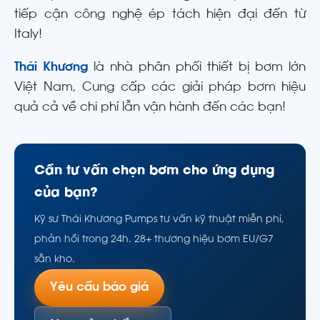
tiếp cận công nghệ ép tách hiện đại đến từ
Italy!
Thái Khương
là nhà phân phối thiết bị bơm lớn
Việt Nam, Cung cấp các giải pháp bơm hiệu
quả cả về chi phí lẫn vận hành đến các bạn!
Cần tư vấn chọn bơm cho ứng dụng
của bạn?
Kỹ sư Thái Khương Pumps tư vấn kỹ thuật miễn phí,
phản hồi trong 24h. 28+ thương hiệu bơm EU/G7
sẵn kho.
Yêu cầu báo giá