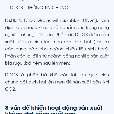
DDGS – THÔNG TIN CHUNG
Distiller’s Dried Grains with Solubles (DDGS), tạm
dịch là bã rượu khô, là sản phẩm phụ trong công
nghiệp chưng cất cồn. Phần lớn DDGS được sản
xuất từ quá trình lên men các loại hạt (tạo ra
cồn cung cấp cho ngành nhiên liệu sinh học).
Phần cồn lại đến từ ngành công nghiệp sản xuất
bia rượu (bã hèm sau lên men).
DDGS là phần bã khô còn lại sau quá trình
chưng cất dịch hạt lên men để sản xuất cồn, khí
CO2.
3 vấn đề khiến hoạt động sản xuất