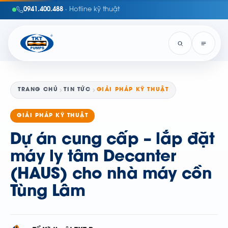
0941.400.488
· Hotline kỹ thuật
TRANG CHỦ
TIN TỨC
GIẢI PHÁP KỸ THUẬT
GIẢI PHÁP KỸ THUẬT
Dự án cung cấp – lắp đặt
máy ly tâm Decanter
(HAUS) cho nhà máy cồn
Tùng Lâm