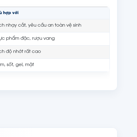
ù hợp với
ch nhạy cắt, yêu cầu an toàn vệ sinh
ực phẩm đặc, rượu vang
ch độ nhớt rất cao
m, sốt, gel, mật