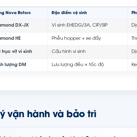
ng Nova Rotors
Đặc điểm vệ sinh
Ph
amond DX-JX
Vi sinh EHEDG/3A, CIP/SIP
Dị
amond HE
Phễu hopper + xe đẩy
Th
 trục vít vi sinh
Cấu hình vi sinh
Dị
nh lượng DM
Lưu lượng đều ∝ tốc độ
Ke
ý vận hành và bảo trì