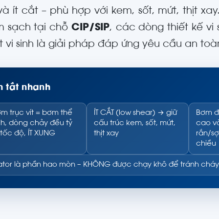
à ít cắt – phù hợp với kem, sốt, mứt, thịt xa
m sạch tại chỗ
CIP/SIP
, các dòng thiết kế vi
ít vi sinh là giải pháp đáp ứng yêu cầu an to
 tắt nhanh
m trục vít = bơm thể
ÍT CẮT (low shear) → giữ
Bơm đ
ch, dòng chảy đều tỷ
cấu trúc kem, sốt, mứt,
cao và
 tốc độ, ÍT XUNG
thịt xay
rắn/sợ
chiều
ator là phần hao mòn – KHÔNG được chạy khô để tránh cháy 