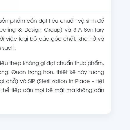
 sản phẩm cần đạt tiêu chuẩn vệ sinh để
ering & Design Group) và 3-A Sanitary
 tới việc loại bỏ các góc chết, khe hở và
m sạch.
t liệu thép không gỉ đạt chuẩn thực phẩm,
ng. Quan trọng hơn, thiết kế này tương
 chỗ) và SIP (Sterilization In Place – tiệt
 có thể tiếp cận mọi bề mặt mà không cần