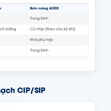
m
Bơm màng AODD
Trung bình
ịch loãng
Có nhịp (theo chu kỳ khí)
Khá phù hợp
Trung bình
sạch CIP/SIP