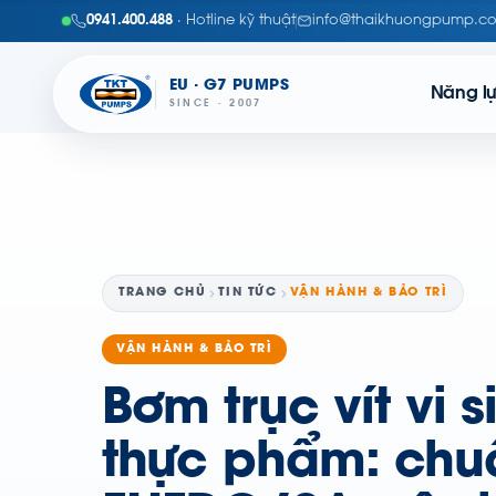
0941.400.488
· Hotline kỹ thuật
info@thaikhuongpump.c
EU · G7 PUMPS
Năng l
SINCE · 2007
TRANG CHỦ
TIN TỨC
VẬN HÀNH & BẢO TRÌ
VẬN HÀNH & BẢO TRÌ
Bơm trục vít vi 
thực phẩm: chu