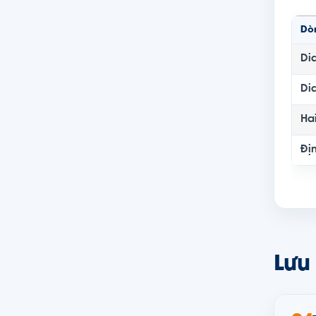
Dò
Di
Di
Hai
Đị
Lưu 