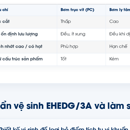
u chí
Bơm trục vít (PC)
Bơm ly tâ
c cắt
Thấp
Cao
 ổn định lưu lượng
Đều, ít xung
Đều khi d
ch nhớt cao / có hạt
Phù hợp
Hạn chế
ữ cấu trúc sản phẩm
Tốt
Kém
ẩn vệ sinh EHEDG/3A và làm 