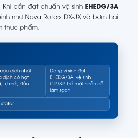
y. Khi cần đạt chuẩn vệ sinh
EHEDG/3A
 sinh như Nova Rotors DX-JX và bơm hai
àn thực phẩm.
ược dịch nhớt
Dòng vi sinh đạt
 dịch có hạt
EHEDG/3A, vệ sinh
i, tự mồi, đảo
CIP/SIP, bề mặt nhẵn dễ
làm sạch
stator