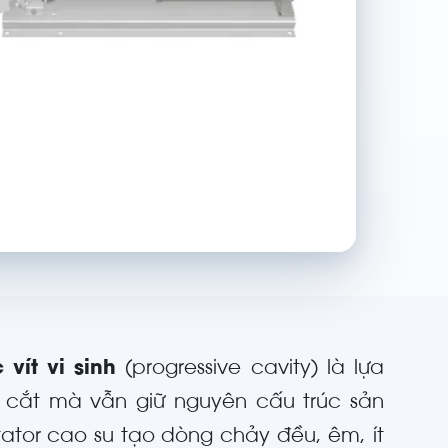
 vít vi sinh
(progressive cavity) là lựa
 cắt mà vẫn giữ nguyên cấu trúc sản
tator cao su tạo dòng chảy đều, êm, ít