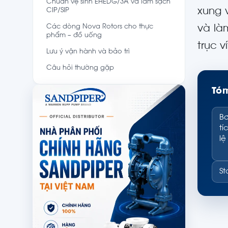
Chuẩn vệ sinh EHEDG/3A và làm sạch
xung v
CIP/SIP
Các dòng Nova Rotors cho thực
và là
phẩm – đồ uống
trục v
Lưu ý vận hành và bảo trì
Câu hỏi thường gặp
Tóm
Bơ
tí
lệ
St