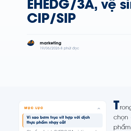
EHEDG/3A, vệ s
CIP/SIP
MA
marketing
19/06/2026
8 phút đọc
T
ron
MỤC LỤC
chọn 
Vì sao bơm trục vít hợp với dịch
thực phẩm nhạy cắt
phẩm.