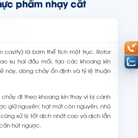
 thực phẩm nhạy cắt
m cavity) là bơm thể tích một trục. Rotor
ao su hai đầu mối, tạo các khoang kín
ế này, dòng chảy ổn định và tỷ lệ thuận
 chảy đi theo khoang kín thay vì bị cánh
ợc giữ nguyên: hạt mứt còn nguyên, nhũ
 cũng xử lý tốt dịch nhớt cao và dịch lẫn
 cần hút ngược.