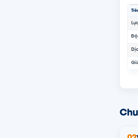
Tiê
Lự
Độ
Dị
Gi
Chu