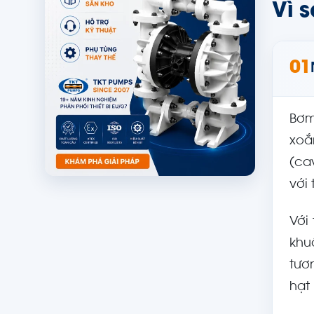
Vì 
01
Bơm
xoắ
(ca
với
Với
khu
tươ
hạt