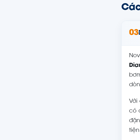
Các
03
Nov
Dia
bơm
dò
Với
có 
đặn
tiện