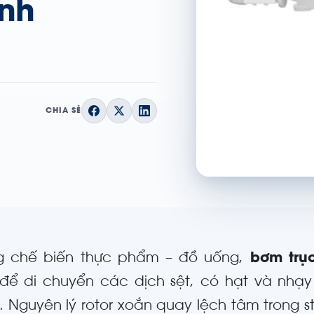
inh
CHIA SẺ
g chế biến thực phẩm – đồ uống,
bơm trục
để di chuyển các dịch sệt, có hạt và nhạy
 Nguyên lý rotor xoắn quay lệch tâm trong s