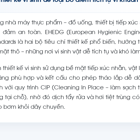
Thiết kế vi sinh để loại bỏ điểm tích tụ vi khuẩn
ng nhà máy thực phẩm – đồ uống, thiết bị tiếp xúc
 đảm an toàn. EHEDG (European Hygienic Engine
ndards là hai bộ tiêu chí thiết kế phổ biến, hướng
ặt thô – những nơi vi sinh vật dễ tích tụ và khó là
 thiết kế vi sinh sử dụng bề mặt tiếp xúc nhẵn, vậ
ăng phù hợp và kết cấu cho phép tháo lắp dễ dà
h với quy trình CIP (Cleaning In Place – làm sạch tại
ng tại chỗ), nhờ đó dịch tẩy rửa và hơi tiệt trùng
o bơm khỏi dây chuyền.