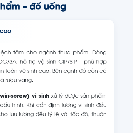
phẩm – đồ uống
 cao
t lệch tâm cho ngành thực phẩm. Dòng
DG/3A, hỗ trợ vệ sinh CIP/SIP – phù hợp
n toàn vệ sinh cao. Bên cạnh đó còn có
à rượu vang.
twin-screw) vi sinh
xử lý được sản phẩm
cấu hình. Khi cần định lượng vi sinh đều
o lưu lượng đều tỷ lệ với tốc độ, thuận