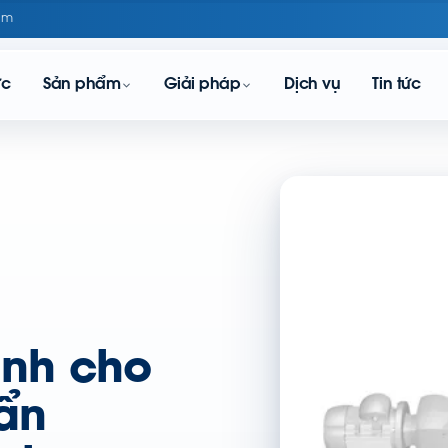
om
ực
Sản phẩm
Giải pháp
Dịch vụ
Tin tức
sinh cho
ẩn