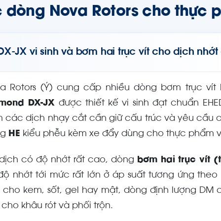
 dòng Nova Rotors cho thực 
DX-JX vi sinh và bơm hai trục vít cho dịch nhớt
a Rotors (Ý) cung cấp nhiều dòng bơm trục ví
mond DX-JX
được thiết kế vi sinh đạt chuẩn EHE
 các dịch nhạy cắt cần giữ cấu trúc và yêu cầu a
ng
HE
kiểu phễu kèm xe đẩy dùng cho thực phẩm v
 dịch có độ nhớt rất cao, dòng
bơm hai trục vít (
độ nhớt tới mức rất lớn ở áp suất tương ứng theo 
 cho kem, sốt, gel hay mật, dòng định lượng DM ch
 cho khâu rót và phối trộn.