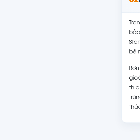
02
Tro
bảo
Sta
bề m
Bơm
gio
thíc
trù
thá