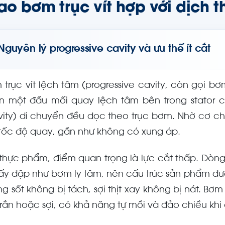
sao bơm trục vít hợp với dịch
Nguyên lý progressive cavity và ưu thế ít cắt
 trục vít lệch tâm (progressive cavity, còn gọi bơ
n một đầu mối quay lệch tâm bên trong stator c
vity) di chuyển đều dọc theo trục bơm. Nhờ cơ ch
 tốc độ quay, gần như không có xung áp.
 thực phẩm, điểm quan trọng là lực cắt thấp. Dòng
ấy đập như bơm ly tâm, nên cấu trúc sản phẩm đư
ng sốt không bị tách, sợi thịt xay không bị nát. Bơm
 rắn hoặc sợi, có khả năng tự mồi và đảo chiều khi