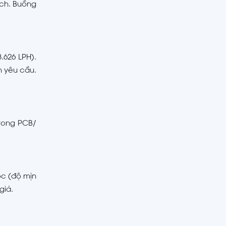
ịch. Buồng
.626 LPH).
n yêu cầu.
rong PCB/
ọc (độ mịn
giá.