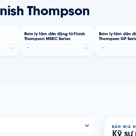
inish Thompson
Bơm ly tâm dẫn động từ Finish
Bơm ly tâm dẫn độ
Thompson MSKC Series
Thompson GP Seri
→
—
→
—
BÁO GIÁ 
Kỹ sư