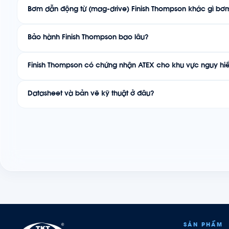
Bơm dẫn động từ (mag-drive) Finish Thompson khác gì bơ
Bảo hành Finish Thompson bao lâu?
Finish Thompson có chứng nhận ATEX cho khu vực nguy h
Datasheet và bản vẽ kỹ thuật ở đâu?
SẢN PHẨM