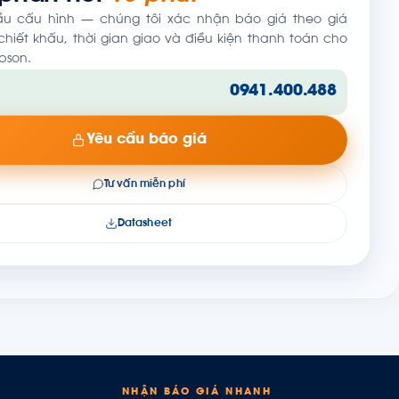
ầu cấu hình — chúng tôi xác nhận báo giá theo giá
hiết khấu, thời gian giao và điều kiện thanh toán cho
pson.
0941.400.488
Yêu cầu báo giá
Tư vấn miễn phí
Datasheet
NHẬN BÁO GIÁ NHANH