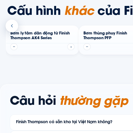
Cấu hình
khác
của F
Bơm ly tâm dẫn động từ Finish
Bơm thùng phuy Finish
Thompson AK4 Series
Thompson PFP
—
→
—
Câu hỏi
thường gặp
Finish Thompson có sẵn kho tại Việt Nam không?