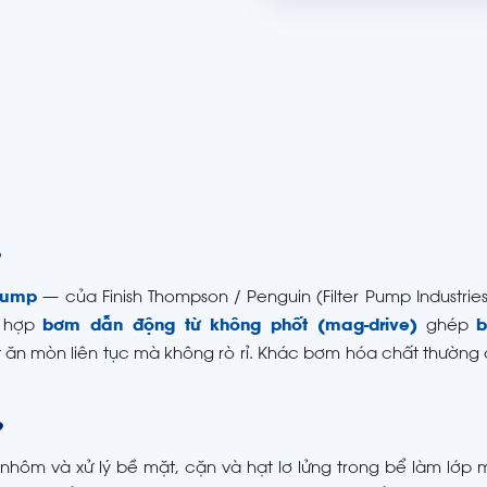
?
 pump
— của Finish Thompson / Penguin (Filter Pump Industries
ổ hợp
bơm dẫn động từ không phốt (mag-drive)
ghép
b
 ăn mòn liên tục mà không rò rỉ. Khác bơm hóa chất thường 
?
nhôm và xử lý bề mặt, cặn và hạt lơ lửng trong bể làm lớp 