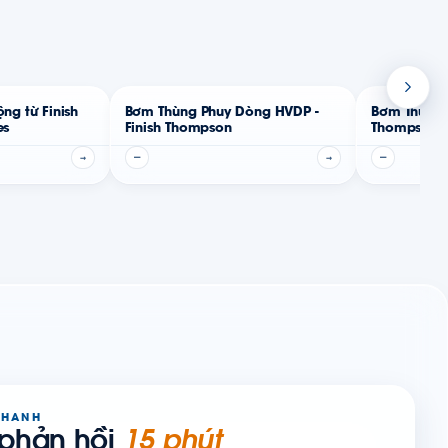
ng từ Finish
Bơm Thùng Phuy Dòng HVDP -
Bơm Thùng P
es
Finish Thompson
Thompson
→
—
→
—
NHANH
 phản hồi
15 phút