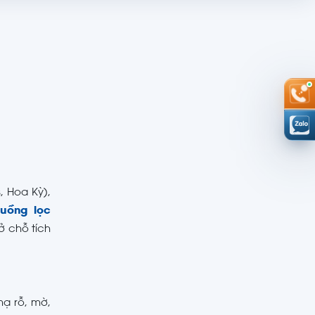
, Hoa Kỳ),
uồng lọc
ở chỗ tích
mạ rỗ, mờ,