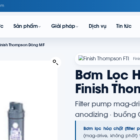
om
ực
Sản phẩm
Giải pháp
Dịch vụ
Tin tức
Finish Thompson Dòng MF
Fin
Bơm Lọc H
Finish Th
Filter pump mag-dri
anodizing · buồng 
Bơm lọc hóa chất (filter
(mag-drive, không phốt)