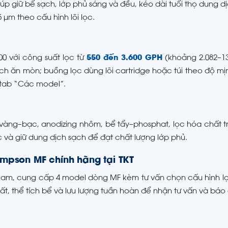
 giữ bể sạch, lớp phủ sáng và đều, kéo dài tuổi thọ dung d
5 µm theo cấu hình lõi lọc.
0 với công suất lọc từ
550 đến 3.600 GPH
(khoảng 2.082–13
ch ăn mòn; buồng lọc dùng lõi cartridge hoặc túi theo độ mị
 tab “Các model”.
ng–bạc, anodizing nhôm, bể tẩy–phosphat, lọc hóa chất t
c và giữ dung dịch sạch để đạt chất lượng lớp phủ.
ompson MF chính hãng tại TKT
t Nam, cung cấp 4 model dòng MF kèm tư vấn chọn cấu hình l
chất, thể tích bể và lưu lượng tuần hoàn để nhận tư vấn và báo 