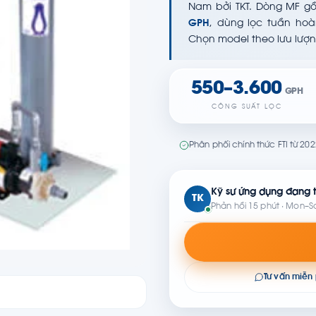
Nam bởi TKT. Dòng MF 
GPH
, dùng lọc tuần ho
Chọn model theo lưu lượn
550–3.600
GPH
CÔNG SUẤT LỌC
Phân phối chính thức FTI từ 20
Kỹ sư ứng dụng đang t
TK
Phản hồi 15 phút · Mon–S
Tư vấn miễn 