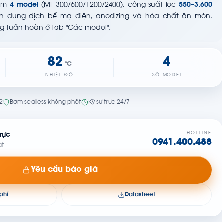
gồm
4 model
(MF-300/600/1200/2400), công suất lọc
550–3.600
àn dung dịch bể mạ điện, anodizing và hóa chất ăn mòn.
g tuần hoàn ở tab "Các model".
82
4
°C
NHIỆT ĐỘ
SỐ MODEL
22
Bơm sealless không phốt
Kỹ sư trực 24/7
HOTLINE
rực
0941.400.488
at
Yêu cầu báo giá
phí
Datasheet