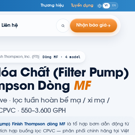
Thương hiệu
Tuyển dụng
VI
EN
Liên hệ
Nhận báo giá
Dòng MF · 4 model
ish Thompson, Inc. (FTI)
óa Chất (Filter Pump)
ompson Dòng
MF
ve · lọc tuần hoàn bể mạ / xi mạ /
CPVC · 550–3.600 GPH
 pump) Finish Thompson dòng MF
là tổ hợp bơm dẫn động từ
 tích hợp buồng lọc CPVC — phân phối chính hãng tại Việt