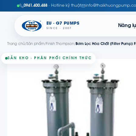
0941.400.488
· Hotline kỹ thuật
info@thaikhuongpump.c
EU · G7 PUMPS
Năng l
SINCE · 2007
Trang chủ
/
Sản phẩm
/
Finish Thompson
/
Bơm Lọc Hóa Chất (Filter Pump) 
SẴN KHO · PHÂN PHỐI CHÍNH THỨC