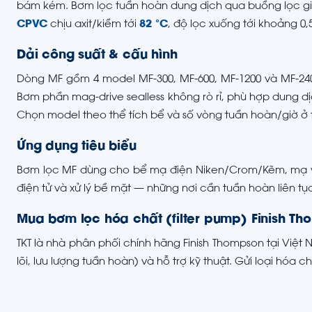
bám kém. Bơm lọc tuần hoàn dung dịch qua buồng lọc giúp
CPVC
chịu axit/kiềm tới
82 °C
, độ lọc xuống tới khoảng 0,
Dải công suất & cấu hình
Dòng MF gồm 4 model MF-300, MF-600, MF-1200 và MF-240
Bơm phần mag-drive sealless không rò rỉ, phù hợp dung dị
Chọn model theo thể tích bể và số vòng tuần hoàn/giờ ở
Ứng dụng tiêu biểu
Bơm lọc MF dùng cho bể mạ điện Niken/Crom/Kẽm, mạ và
điện tử và xử lý bề mặt — những nơi cần tuần hoàn liên tụ
Mua bơm lọc hóa chất (filter pump) Finish Th
TKT là nhà phân phối chính hãng Finish Thompson tại Việ
lõi, lưu lượng tuần hoàn) và hỗ trợ kỹ thuật. Gửi loại hóa 