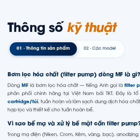
Thông số
kỹ thuật
01 · Thông tin sản phẩm
02 · Các model
Bơm lọc hóa chất (filter pump) dòng MF là gì
Dòng
MF
là bơm lọc hóa chất — tiếng Anh gọi là
filter
phân phối chính hãng tại Việt Nam bởi TKT. Đây là t
cartridge/túi
, tuần hoàn và làm sạch dung dịch hóa chất
hợp lọc và thiết kế cho tuần hoàn bể.
Vì sao bể mạ và xử lý bề mặt cần filter pump
Trong mạ điện (Niken, Crom, Kẽm, vàng, bạc), anodizing 