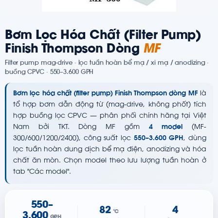
Bơm Lọc Hóa Chất (Filter Pump)
Finish Thompson Dòng
MF
Filter pump mag-drive · lọc tuần hoàn bể mạ / xi mạ / anodizing ·
buồng CPVC · 550–3.600 GPH
Bơm lọc hóa chất (filter pump) Finish Thompson dòng MF
là
tổ hợp bơm dẫn động từ (mag-drive, không phốt) tích
hợp buồng lọc CPVC — phân phối chính hãng tại Việt
Nam bởi TKT. Dòng MF gồm
4 model
(MF-
300/600/1200/2400), công suất lọc
550–3.600 GPH
, dùng
lọc tuần hoàn dung dịch bể mạ điện, anodizing và hóa
chất ăn mòn. Chọn model theo lưu lượng tuần hoàn ở
tab "Các model".
550–
82
4
°C
3.600
GPH