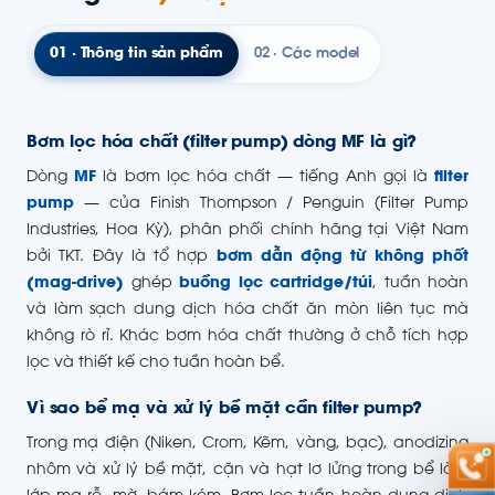
01 · Thông tin sản phẩm
02 · Các model
Bơm lọc hóa chất (filter pump) dòng MF là gì?
Dòng
MF
là bơm lọc hóa chất — tiếng Anh gọi là
filter
pump
— của Finish Thompson / Penguin (Filter Pump
Industries, Hoa Kỳ), phân phối chính hãng tại Việt Nam
bởi TKT. Đây là tổ hợp
bơm dẫn động từ không phốt
(mag-drive)
ghép
buồng lọc cartridge/túi
, tuần hoàn
và làm sạch dung dịch hóa chất ăn mòn liên tục mà
không rò rỉ. Khác bơm hóa chất thường ở chỗ tích hợp
lọc và thiết kế cho tuần hoàn bể.
Vì sao bể mạ và xử lý bề mặt cần filter pump?
Trong mạ điện (Niken, Crom, Kẽm, vàng, bạc), anodizing
nhôm và xử lý bề mặt, cặn và hạt lơ lửng trong bể làm