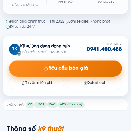
NHIỆT ĐỘ
SỐ MODEL
CÔNG SUẤT LỌC
Phân phối chính thức FTI từ 2022
Bơm sealless không phốt
Kỹ sư trực 24/7
HOTLINE
Kỹ sư ứng dụng đang trực
TK
0941.400.488
Phản hồi 15 phút · Mon–Sat
Yêu cầu báo giá
Tư vấn miễn phí
Datasheet
CE
UKCA
EAC
ATEX (tùy chọn)
CHỨNG NHẬN
Thông số
kỹ thuật