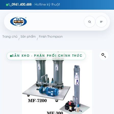
0941.400.488
· Hotline kỹ thuật
Trang chủ
Sản phẩm
Finish Thompson
/
/
SẴN KHO · PHÂN PHỐI CHÍNH THỨC