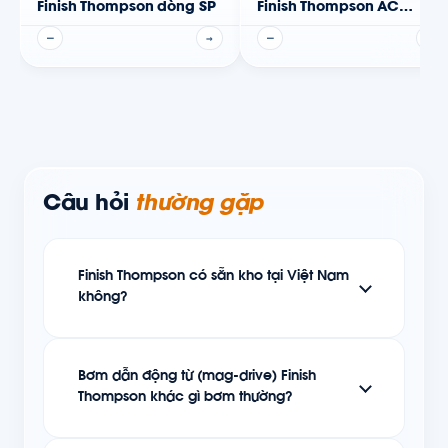
Finish Thompson dòng SP
Finish Thompson AC
Series
—
→
—
→
Câu hỏi
thường gặp
Finish Thompson có sẵn kho tại Việt Nam
không?
Bơm dẫn động từ (mag-drive) Finish
Thompson khác gì bơm thường?