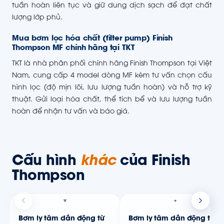
tuần hoàn liên tục và giữ dung dịch sạch để đạt chất
lượng lớp phủ.
Mua bơm lọc hóa chất (filter pump) Finish
Thompson MF chính hãng tại TKT
TKT là nhà phân phối chính hãng Finish Thompson tại Việt
Nam, cung cấp 4 model dòng MF kèm tư vấn chọn cấu
hình lọc (độ mịn lõi, lưu lượng tuần hoàn) và hỗ trợ kỹ
thuật. Gửi loại hóa chất, thể tích bể và lưu lượng tuần
hoàn để nhận tư vấn và báo giá.
Cấu hình
khác
của Finish
Thompson
Bơm ly tâm dẫn động từ
Bơm ly tâm dẫn động từ