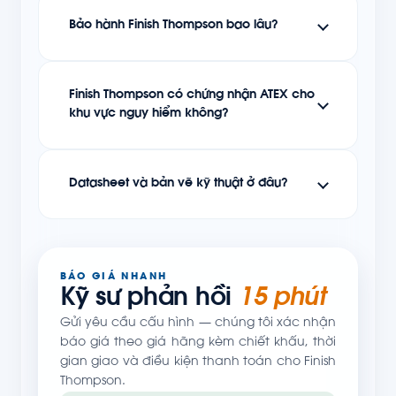
Bảo hành Finish Thompson bao lâu?
Finish Thompson có chứng nhận ATEX cho
khu vực nguy hiểm không?
Datasheet và bản vẽ kỹ thuật ở đâu?
BÁO GIÁ NHANH
Kỹ sư phản hồi
15 phút
Gửi yêu cầu cấu hình — chúng tôi xác nhận
báo giá theo giá hãng kèm chiết khấu, thời
gian giao và điều kiện thanh toán cho Finish
Thompson.