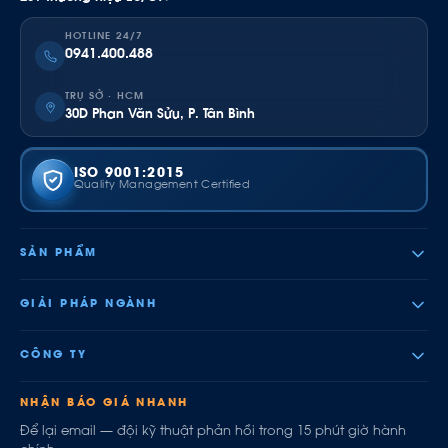
HOTLINE 24/7
0941.400.488
TRỤ SỞ · HCM
30D Phan Văn Sửu, P. Tân Bình
ISO 9001:2015
Quality Management Certified
SẢN PHẨM
GIẢI PHÁP NGÀNH
CÔNG TY
NHẬN BÁO GIÁ NHANH
Để lại email — đội kỹ thuật phản hồi trong 15 phút giờ hành