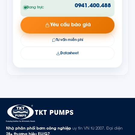
0941.400.488
Đang trực
Yêu cầu báo giá
Tư vấn miễn phí
Datasheet
TKT PUMPS
Nhà phân phối bơm công nghiệp
uy tín VN từ 2007. Đại diện
28+ thương hiệu EU/G7
.