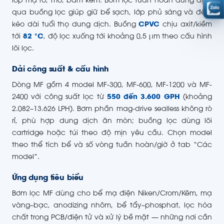
lớp mạ rỗ, mờ, bám kém. Bơm lọc tuần hoàn dung dịch
qua buồng lọc giúp giữ bể sạch, lớp phủ sáng và đều,
kéo dài tuổi thọ dung dịch. Buồng
CPVC
chịu axit/kiềm
tới
82 °C
, độ lọc xuống tới khoảng 0,5 µm theo cấu hình
lõi lọc.
Dải công suất & cấu hình
Dòng MF gồm 4 model MF-300, MF-600, MF-1200 và MF-
2400 với công suất lọc từ
550 đến 3.600 GPH
(khoảng
2.082–13.626 LPH). Bơm phần mag-drive sealless không rò
rỉ, phù hợp dung dịch ăn mòn; buồng lọc dùng lõi
cartridge hoặc túi theo độ mịn yêu cầu. Chọn model
theo thể tích bể và số vòng tuần hoàn/giờ ở tab “Các
model”.
Ứng dụng tiêu biểu
Bơm lọc MF dùng cho bể mạ điện Niken/Crom/Kẽm, mạ
vàng–bạc, anodizing nhôm, bể tẩy–phosphat, lọc hóa
chất trong PCB/điện tử và xử lý bề mặt — những nơi cần