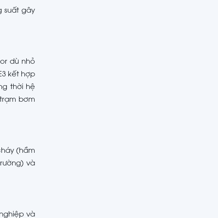
g suất gây
tor dù nhỏ
E3 kết hợp
ng thời hệ
 trạm bơm
 cháy (hầm
trường) và
 nghiệp và