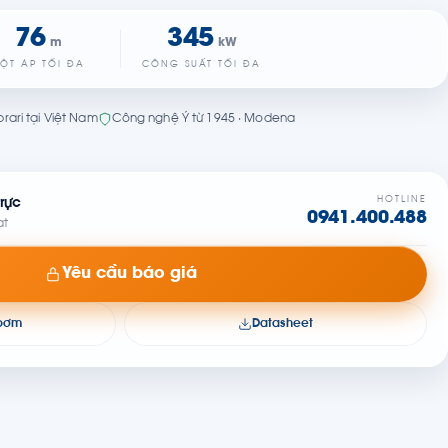
76
345
m
kW
ỘT ÁP TỐI ĐA
CÔNG SUẤT TỐI ĐA
rari tại Việt Nam
Công nghệ Ý từ 1945 · Modena
HOTLINE
rực
0941.400.488
at
Yêu cầu báo giá
 bơm
Datasheet