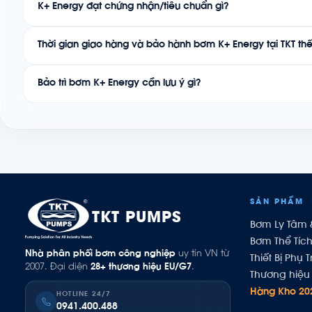
K+ Energy đạt chứng nhận/tiêu chuẩn gì?
Thời gian giao hàng và bảo hành bơm K+ Energy tại TKT th
Bảo trì bơm K+ Energy cần lưu ý gì?
SẢN PHẨM
TKT PUMPS
Bơm Ly Tâm 
Bơm Thể Tíc
Nhà phân phối bơm công nghiệp
uy tín VN từ
Thiết Bị Phụ T
2007. Đại diện
28+ thương hiệu EU/G7
.
Thương hiệu 
Hàng Kho 20
HOTLINE 24/7
0941.400.488