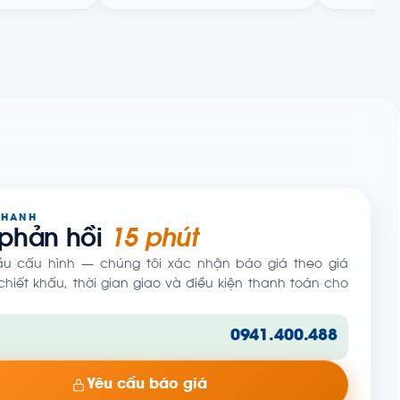
NHANH
 phản hồi
15 phút
ầu cấu hình — chúng tôi xác nhận báo giá theo giá
hiết khấu, thời gian giao và điều kiện thanh toán cho
0941.400.488
Yêu cầu báo giá