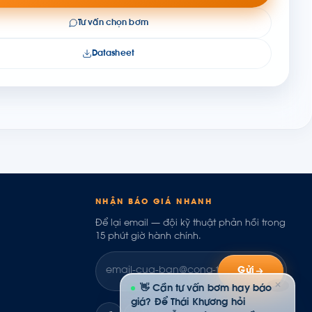
Tư vấn chọn bơm
Datasheet
NHẬN BÁO GIÁ NHANH
Để lại email — đội kỹ thuật phản hồi trong
15 phút giờ hành chính.
Gửi
✕
👋 Cần tư vấn bơm hay báo
giá? Để Thái Khương hỏi