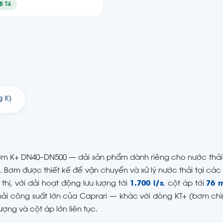
IB T4
g K)
ơm K+ DN40–DN500 — dải sản phẩm dành riêng cho nước thải 
 Bơm được thiết kế để vận chuyển và xử lý nước thải tại cá
hị, với dải hoạt động lưu lượng tới
1.700 l/s
, cột áp tới
76 
thải công suất lớn của Caprari — khác với dòng KT+ (bơm c
ng và cột áp lớn liên tục.