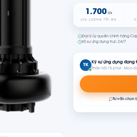
1.700
l/s
LƯU LƯỢNG TỐI ĐA
C
Đại lý ủy quyền chính hãng Cap
Kỹ sư ứng dụng trực 24/7
Kỹ sư ứng dụng đang t
TK
Phản hồi 15 phút · Mon–S
Tư vấn chọn