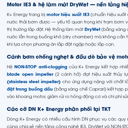
Motor IE3 & hệ làm mát DryWet — nền tảng hi
K+ Energy trang bị
motor hiệu suất IE3
(chuẩn hiệu suất 
nước thải bơm được — yếu tố quan trọng khi trạm bơm vận
thị trường lắp đặt. Hệ thống làm mát
DryWet
(bằng sáng 
nước lẫn trong buồng khô (dry chamber) mà không cần th
khi lựa chọn phương án lắp đặt ngập hoặc lắp cạn.
Cánh bơm chống nghẹt & đầu dò bảo vệ mot
Hệ
NON-STOP anti-clogging
của K+ Energy kết hợp nhi
blade open impeller
(2 cánh hở) đạt hiệu suất thủy 
(stainless steel impeller)
cho ứng dụng nặng với chất 
đặt trong buồng dầu
(bằng sáng chế Caprari) kết hợp ph
vào khoang motor, giảm rủi ro hỏng động cơ và chi phí s
Các cỡ DN K+ Energy phân phối tại TKT
Dòng K+ Energy có nhiều cấu hình DN phục vụ các quy
cùng chia sẻ nền tảng công nghệ IE3, DryWet và NON-STO