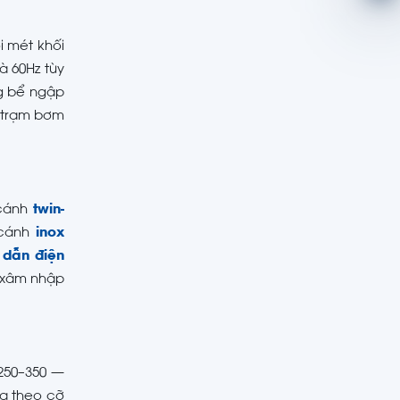
i mét khối
à 60Hz tùy
g bể ngập
ế trạm bơm
 cánh
twin-
 cánh
inox
 dẫn điện
g xâm nhập
250–350 —
đa theo cỡ