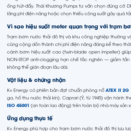
ống hút-đẩy. Thái Khương Pumps tư vấn chọn đúng cỡ DN
lãng phí điện năng hoặc chọn thiếu công suất gây quá tải
Vì sao hiệu suất motor quan trọng với trạm b
Trạm bơm nước thải đô thị và khu công nghiệp thường v
cũng cộng dồn thành chi phí điện năng đáng kể theo thời 
cánh bơm hiệu suất cao (twin-blade open impeller) giúp
NON-STOP anti-clogging hạn chế tắc nghẽn — giảm tần s
không thể gián đoạn lâu dài.
Vật liệu & chứng nhận
K+ Energy có phiên bản đạt chuẩn phòng nổ
ATEX II 2G 
ga, hố thu nước thải kín). Caprari (Ý, từ 1945) vận hành 
ISO 45001
(an toàn lao động) trên toàn bộ nhà máy sản x
Ứng dụng thực tế
K+ Energy phù hợp cho trạm bơm nước thải đô thị lưu lư