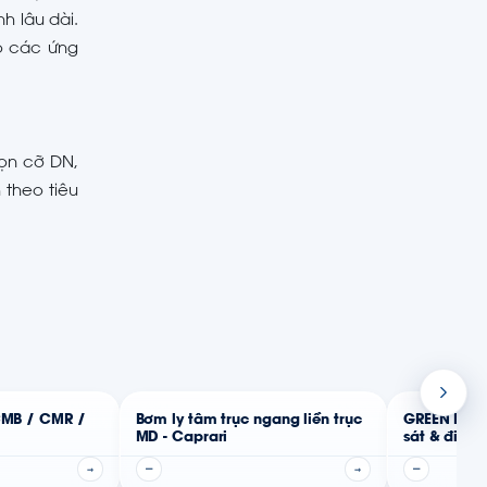
h lâu dài.
o các ứng
họn cỡ DN,
 theo tiêu
CMB / CMR /
Bơm ly tâm trục ngang liền trục
GREEN BOX
MD - Caprari
sát & điều 
Caprari
→
—
→
—