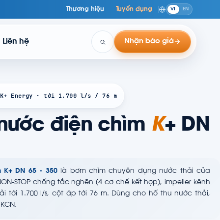
Thương hiệu
Tuyển dụng
VI
EN
Liên hệ
Nhận báo giá
K+ Energy · tới 1.700 l/s / 76 m
nước điện chìm
K
+ DN
 K+ DN 65 - 350
là bơm chìm chuyên dụng nước thải của
 NON-STOP chống tắc nghẽn (4 cơ chế kết hợp), impeller kênh
i tới 1.700 l/s, cột áp tới 76 m. Dùng cho hố thu nước thải,
 KCN.