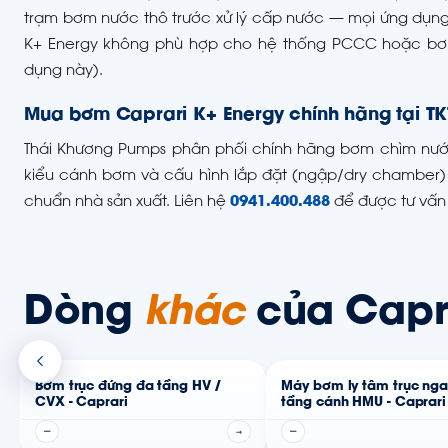
trạm bơm nước thô trước xử lý cấp nước — mọi ứng dụng c
K+ Energy không phù hợp cho hệ thống PCCC hoặc bơm
dụng này).
Mua bơm Caprari K+ Energy chính hãng tại TK
Thái Khương Pumps phân phối chính hãng bơm chìm nước t
kiểu cánh bơm và cấu hình lắp đặt (ngập/dry chamber) t
chuẩn nhà sản xuất. Liên hệ
0941.400.488
để được tư vấn 
Dòng
khác
của Capr
Bơm trục đứng đa tầng HV /
Máy bơm ly tâm trục ng
CVX - Caprari
tầng cánh HMU - Caprari
—
→
—