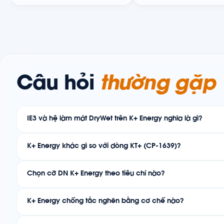
Câu hỏi
thường gặp
IE3 và hệ làm mát DryWet trên K+ Energy nghĩa là gì?
K+ Energy khác gì so với dòng KT+ (CP-1639)?
Chọn cỡ DN K+ Energy theo tiêu chí nào?
K+ Energy chống tắc nghẽn bằng cơ chế nào?