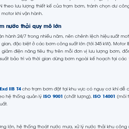
 theo lưu lượng thiết kế của trạm bơm, tránh chọn dư côn
 motor khi vận hành.
ơm nước thải quy mô lớn
ận hành 24/7 trong nhiều năm, nên chênh lệch hiệu suất mo
gian, đặc biệt ở các bơm công suất lớn (tới 345 kW). Motor I
 giảm điện năng tiêu thụ trên mỗi đơn vị lưu lượng bơm, đồ
uất bảo trì và thời gian dừng bơm ngoài kế hoạch tại các
Exd IIB T4
cho trạm bơm đặt tại khu vực có nguy cơ khí dễ
theo hệ thống quản lý
ISO 9001
(chất lượng),
ISO 14001
(môi 
uất.
ợng lớn, hệ thống thoát nước mưa, xử lý nước thải khu công