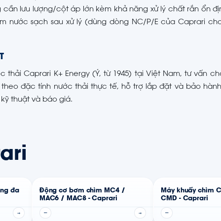
ần lưu lượng/cột áp lớn kèm khả năng xử lý chất rắn ổn địn
 nước sạch sau xử lý (dùng dòng NC/P/E của Caprari ch
T
hải Caprari K+ Energy (Ý, từ 1945) tại Việt Nam, tư vấn c
heo đặc tính nước thải thực tế, hỗ trợ lắp đặt và bảo hành
kỹ thuật và báo giá.
ari
ang đa
Động cơ bơm chìm MC4 /
Máy khuấy chìm 
MAC6 / MAC8 - Caprari
CMD - Caprari
→
—
→
—