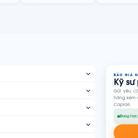
BÁO GIÁ 
Kỹ sư
Gửi yêu c
hãng kèm c
Caprari.
Đang trực