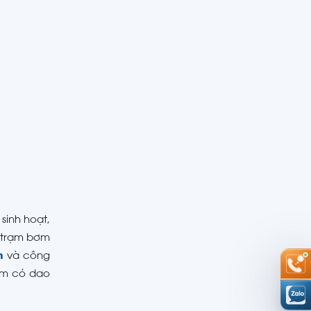
sinh hoạt,
c trạm bơm
m
và công
hìm có dao