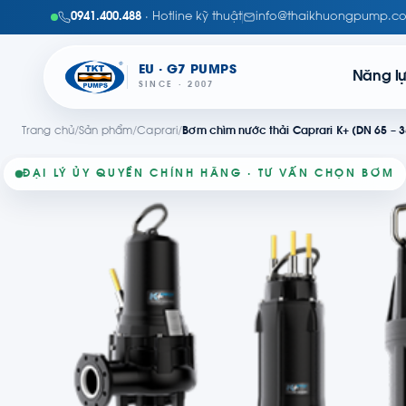
0941.400.488
· Hotline kỹ thuật
info@thaikhuongpump.c
EU · G7 PUMPS
Năng l
SINCE · 2007
Trang chủ
/
Sản phẩm
/
Caprari
/
Bơm chìm nước thải Caprari K+ (DN 65 – 3
ĐẠI LÝ ỦY QUYỀN CHÍNH HÃNG · TƯ VẤN CHỌN BƠM