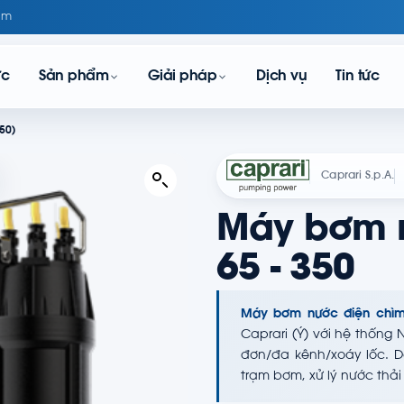
om
ực
Sản phẩm
Giải pháp
Dịch vụ
Tin tức
50)
Caprari S.p.A.
Máy bơm 
65 - 350
Máy bơm nước điện chìm
Caprari (Ý) với hệ thống
đơn/đa kênh/xoáy lốc. Dả
trạm bơm, xử lý nước thải