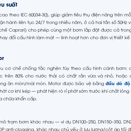
ệu suất
cao theo IEC 60034-30), giúp giảm tiêu thụ điện năng trên mỗ
 hành liên tục 24/7 trong nhiều năm, ở cả hai tần số 50Hz v
chế Caprari) cho phép cùng một bơm lắp đặt được cả tron
ay đổi cấu hình làm mát — linh hoạt hơn cho đơn vị thiết k
or
ều cơ chế chống tắc nghẽn tùy theo cấu hình cánh bơm:
lực trên 80% cho nước thải có chất rắn vừa và nhỏ, hoặc
lỏng ăn mòn/mài mòn. Motor được bảo vệ bằng
đầu dò độ
ớt cơ khí kép — phát hiện rò rỉ phớt sớm trước khi chất lỏn
ửa chữa khẩn cấp.
 mô trạm bơm khác nhau — ví dụ DN100–250, DN150–350, DN
P anti-clogging, khác nhau chủ yếu ở lưu lượng/cột áp tối 