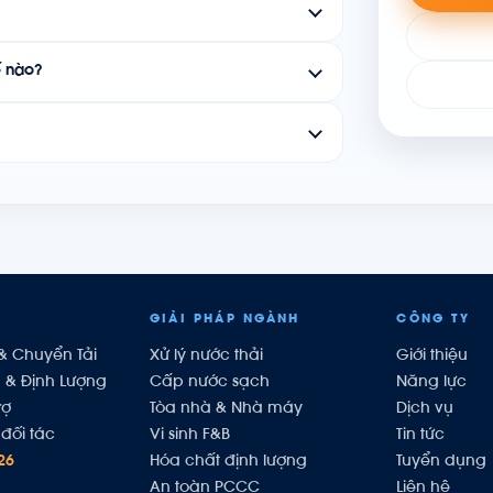
ế nào?
GIẢI PHÁP NGÀNH
CÔNG TY
& Chuyển Tải
Xử lý nước thải
Giới thiệu
h & Định Lượng
Cấp nước sạch
Năng lực
rợ
Tòa nhà & Nhà máy
Dịch vụ
đối tác
Vi sinh F&B
Tin tức
26
Hóa chất định lượng
Tuyển dụng
An toàn PCCC
Liên hệ