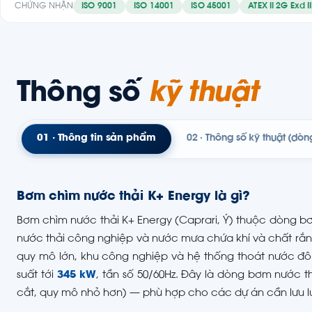
CHỨNG NHẬN
ISO 9001
ISO 14001
ISO 45001
ATEX II 2G Exd I
Thông số
kỹ thuật
01 · Thông tin sản phẩm
02 · Thông số kỹ thuật (dòn
Bơm chìm nước thải K+ Energy là gì?
Bơm chìm nước thải K+ Energy (Caprari, Ý) thuộc dòng b
nước thải công nghiệp và nước mưa chứa khí và chất rắn.
quy mô lớn, khu công nghiệp và hệ thống thoát nước đô t
suất tới
345 kW
, tần số 50/60Hz. Đây là dòng bơm nước 
cắt, quy mô nhỏ hơn) — phù hợp cho các dự án cần lưu lượ