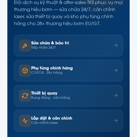
Đội dịch vụ kỹ thuật & after-sales TKS phục vụ mọi
thương hiệu bơm — sửa chữa 24/7, căn chỉnh
laser, sửa thiết bị quay và kho phụ tùng chính
hãng cho 28+ thương hiệu bơm EU/G7.
Sửa chữa & bảo trì
→
Tiếp nhận 24/7
Phụ tùng chính hãng
→
CO/CQ · 28+ hãng
Thiết bị quay
→
Rung động · cân bằng
Lắp đặt & căn chỉnh
→
Căn chỉnh laser