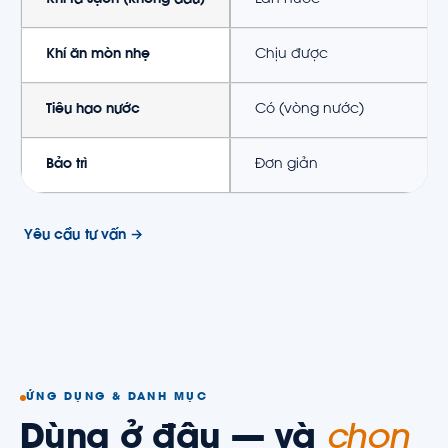
Khí ra sạch (không dầu)
Lẫn nước
Khí ăn mòn nhẹ
Chịu được
Tiêu hao nước
Có (vòng nước)
Bảo trì
Đơn giản
Yêu cầu tư vấn →
ỨNG DỤNG & DANH MỤC
Dùng ở đâu — và
chọn