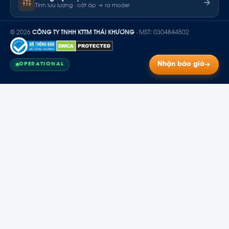
Tính lưu lượng · cột áp → ra model
© 2026
CÔNG TY TNHH KTTM THÁI KHƯƠNG
· MST: 0304844502
Nhận báo giá
OPERATIONAL