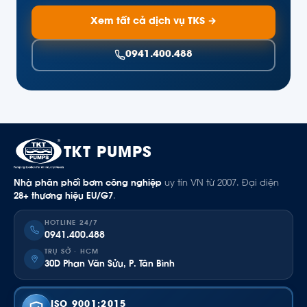
Xem tất cả dịch vụ TKS →
0941.400.488
TKT PUMPS
Nhà phân phối bơm công nghiệp
uy tín VN từ 2007. Đại diện
28+ thương hiệu EU/G7
.
HOTLINE 24/7
0941.400.488
TRỤ SỞ · HCM
30D Phan Văn Sửu, P. Tân Bình
ISO 9001:2015