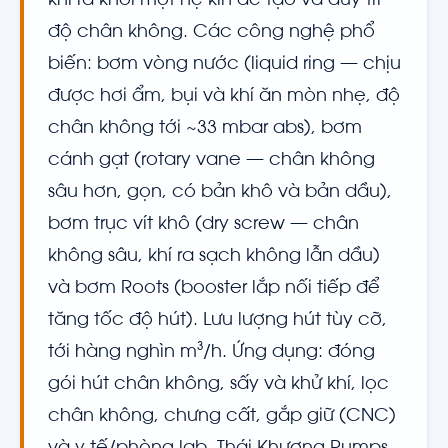
khí ra khỏi một hệ kín để tạo và duy trì
độ chân không. Các công nghệ phổ
biến: bơm vòng nước (liquid ring — chịu
được hơi ẩm, bụi và khí ăn mòn nhẹ, độ
chân không tới ~33 mbar abs), bơm
cánh gạt (rotary vane — chân không
sâu hơn, gọn, có bản khô và bản dầu),
bơm trục vít khô (dry screw — chân
không sâu, khí ra sạch không lẫn dầu)
và bơm Roots (booster lắp nối tiếp để
tăng tốc độ hút). Lưu lượng hút tùy cỡ,
tới hàng nghìn m³/h. Ứng dụng: đóng
gói hút chân không, sấy và khử khí, lọc
chân không, chưng cất, gắp giữ (CNC)