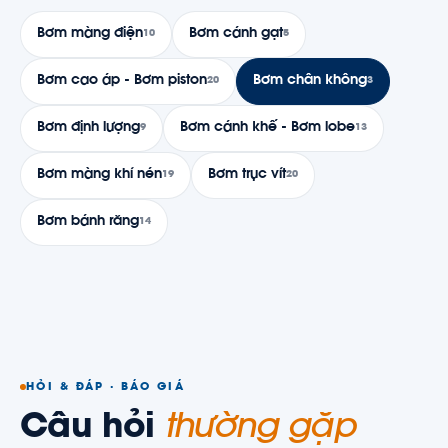
Bơm màng điện
Bơm cánh gạt
10
5
Bơm cao áp - Bơm piston
Bơm chân không
20
3
Bơm định lượng
Bơm cánh khế - Bơm lobe
9
13
Bơm màng khí nén
Bơm trục vít
19
20
Bơm bánh răng
14
HỎI & ĐÁP · BÁO GIÁ
Câu hỏi
thường gặp