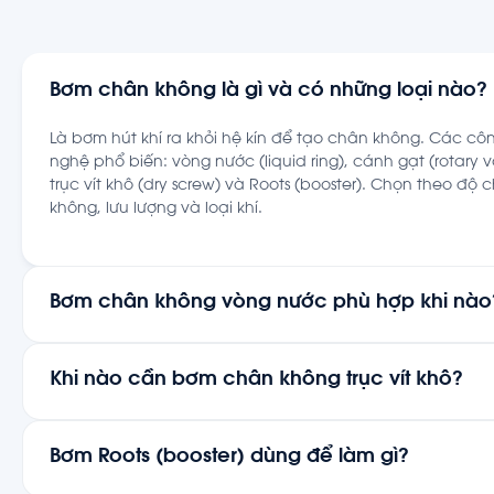
Bơm chân không là gì và có những loại nào?
Là bơm hút khí ra khỏi hệ kín để tạo chân không. Các cô
nghệ phổ biến: vòng nước (liquid ring), cánh gạt (rotary 
trục vít khô (dry screw) và Roots (booster). Chọn theo độ 
không, lưu lượng và loại khí.
Bơm chân không vòng nước phù hợp khi nào
Khi khí hút có hơi ẩm, bụi hoặc ăn mòn nhẹ — vòng nước
tốt nhờ màng nước bên trong. Độ chân không đạt tới kh
Khi nào cần bơm chân không trục vít khô?
33 mbar abs, phù hợp lọc, hút bùn và nhiều quá trình ẩm
Khi cần khí ra sạch (không lẫn dầu/nước) và chân không
ví dụ thực phẩm, dược, điện tử. Trục vít khô không dùng 
Bơm Roots (booster) dùng để làm gì?
trong buồng hút nên khí sạch và ít nhiễm bẩn.