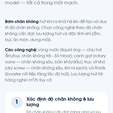
model — tất cả trong một mạch.
Bơm chân không
hút khí ra khỏi hệ kín để tạo và duy
trì độ chân không. Chọn công nghệ theo độ chân
không cần đạt, lưu lượng hút và đặc tính khí (ẩm,
bụi, ăn mòn, dung môi).
Các công nghệ:
vòng nước (liquid ring — chịu hơi
ẩm/bụi, chân không tới ~33 mbar); cánh gạt (rotary
vane — chân không sâu, bản khô/dầu); trục vít khô
(dry screw — chân không sâu, khí ra sạch); và Roots
(booster nối tiếp tăng tốc độ hút). Lưu lượng hút tới
hàng nghìn m³/h tùy cỡ.
Xác định độ chân không & lưu
1
lượng
Độ chân không cần đạt (mbar abs) và lưu