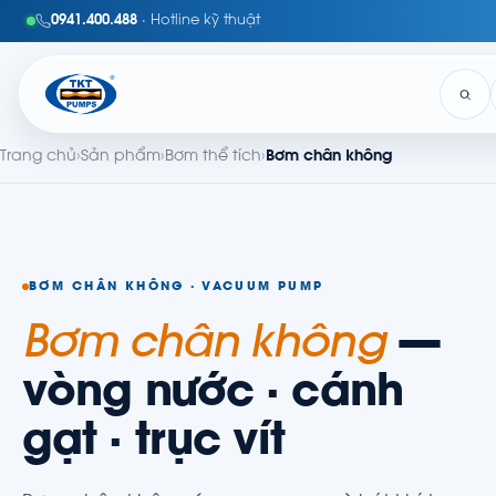
0941.400.488
· Hotline kỹ thuật
Trang chủ
›
Sản phẩm
›
Bơm thể tích
›
Bơm chân không
BƠM CHÂN KHÔNG · VACUUM PUMP
Bơm chân không
—
vòng nước · cánh
gạt · trục vít