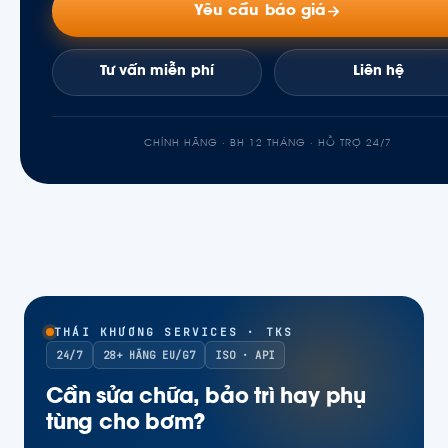
Yêu cầu báo giá
Tư vấn miễn phí
Liên hệ
CHÍNH HÃNG · BH 12 THÁNG · HỖ TRỢ 24/7
THÁI KHƯƠNG SERVICES · TKS
24/7
28+ HÃNG EU/G7
ISO · API
Cần sửa chữa, bảo trì hay phụ
tùng cho bơm?