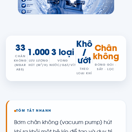
Khô
33
Chân
1.000
3 loại
/
không
CHÂN
ướt
KHÔNG
LƯU LƯỢNG
VÒNG
ĐÓNG GÓI ·
(MBAR
HÚT (M³/H)
NƯỚC/GẠT/VÍT
THEO
SẤY · LỌC
ABS)
LOẠI KHÍ
TÓM TẮT NHANH
Bơm chân không (vacuum pump) hút