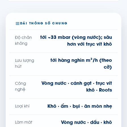
DẢI THÔNG SỐ CHUNG
tới ~33 mbar (vòng nước); sâu
Độ chân
không
hơn với trục vít khô
tới hàng nghìn m³/h (theo
Lưu lượng
hút
cỡ)
Vòng nước · cánh gạt · trục vít
Công
nghệ
khô · Roots
Khô · ẩm · bụi · ăn mòn nhẹ
Loại khí
Vòng nước · dầu · khô
Làm mát