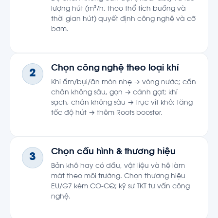
lượng hút (m³/h, theo thể tích buồng và
thời gian hút) quyết định công nghệ và cỡ
bơm.
Chọn công nghệ theo loại khí
2
Khí ẩm/bụi/ăn mòn nhẹ → vòng nước; cần
chân không sâu, gọn → cánh gạt; khí
sạch, chân không sâu → trục vít khô; tăng
tốc độ hút → thêm Roots booster.
Chọn cấu hình & thương hiệu
3
Bản khô hay có dầu, vật liệu và hệ làm
mát theo môi trường. Chọn thương hiệu
EU/G7 kèm CO-CQ; kỹ sư TKT tư vấn công
nghệ.