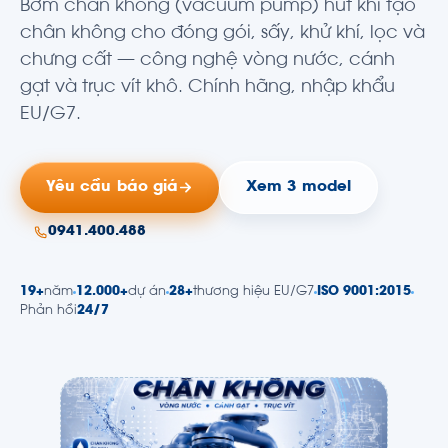
Bơm chân không (vacuum pump) hút khí tạo
chân không cho đóng gói, sấy, khử khí, lọc và
chưng cất — công nghệ vòng nước, cánh
gạt và trục vít khô. Chính hãng, nhập khẩu
EU/G7.
Yêu cầu báo giá
Xem 3 model
0941.400.488
19+
năm
12.000+
dự án
28+
thương hiệu EU/G7
ISO 9001:2015
Phản hồi
24/7