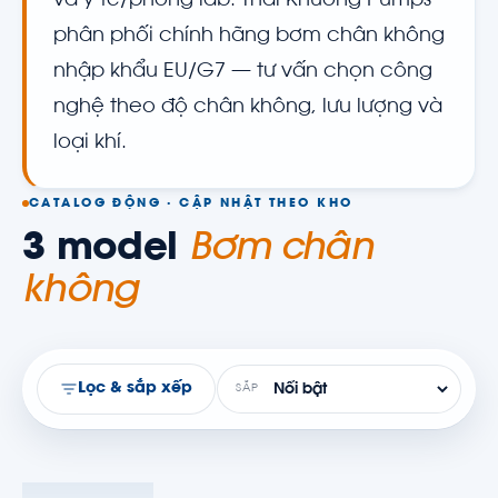
và y tế/phòng lab. Thái Khương Pumps
phân phối chính hãng bơm chân không
nhập khẩu EU/G7 — tư vấn chọn công
nghệ theo độ chân không, lưu lượng và
loại khí.
CATALOG ĐỘNG · CẬP NHẬT THEO KHO
3 model
Bơm chân
không
Lọc & sắp xếp
SẮP