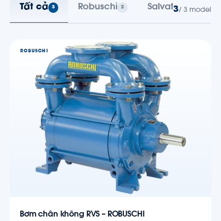
Tất cả
Robuschi
Salvatore Robusc
3
2
3
/ 3 model
ROBUSCHI
Bơm chân không RVS – ROBUSCHI