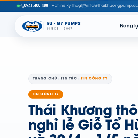
0941.400.488
· Hotline kỹ thuật
info@thaikhuongpump.c
EU · G7 PUMPS
Năng l
SINCE · 2007
TRANG CHỦ
TIN TỨC
TIN CÔNG TY
TIN CÔNG TY
Thái Khương th
nghỉ lễ Giỗ Tổ 