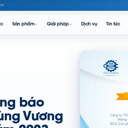
om
ực
Sản phẩm
Giải pháp
Dịch vụ
Tin tức
ông báo
Hùng Vương