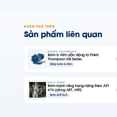
KHÁM PHÁ THÊM
Sản phẩm liên quan
FINISH THOMPSON
Bơm ly tâm dẫn động từ Finish
Thompson DB Series
Máy bơm ly tâm
ARAI PUMP
Bơm bánh răng hạng nặng theo API
676 (dòng ART, HRT)
Bơm thể tích