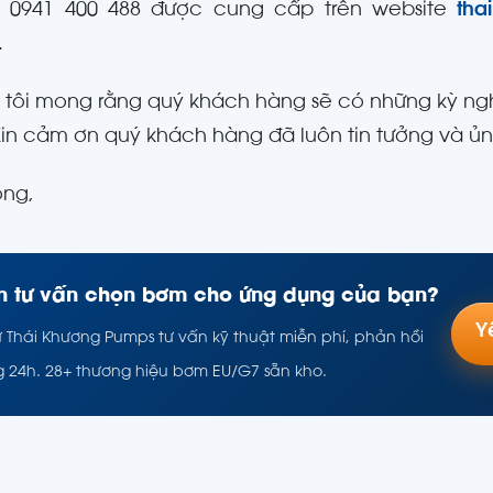
ne 0941 400 488 được cung cấp trên website
th
.
tôi mong rằng quý khách hàng sẽ có những kỳ nghỉ 
Xin cảm ơn quý khách hàng đã luôn tin tưởng và ủ
ọng,
 tư vấn chọn bơm cho ứng dụng của bạn?
Y
ư Thái Khương Pumps tư vấn kỹ thuật miễn phí, phản hồi
g 24h. 28+ thương hiệu bơm EU/G7 sẵn kho.