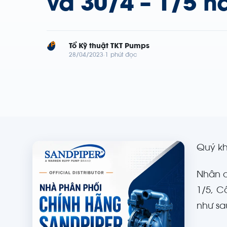
và 30/4 – 1/5 
TP
Tổ Kỹ thuật TKT Pumps
28/04/2023
1 phút đọc
Quý k
Nhân d
1/5, C
như sa