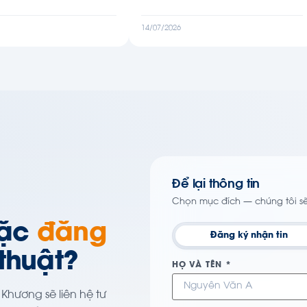
14/07/2026
Để lại thông tin
Chọn mục đích — chúng tôi s
oặc
đăng
Đăng ký nhận tin
thuật?
HỌ VÀ TÊN *
 Khương sẽ liên hệ tư