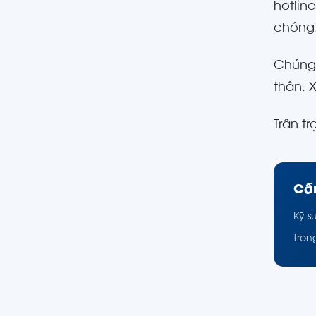
hotli
chóng
Chúng 
thân. 
Trân tr
Cần
Kỹ s
tron