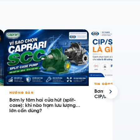
TIN CÔNG TY
Bơm vi sinh cho sữa
HƯỚNG DẪN
CIP/SIP và chọn cấu
Bơm ly tâm hai cửa hút (split-
case): khi nào trạm lưu lượng
lớn cần dùng?