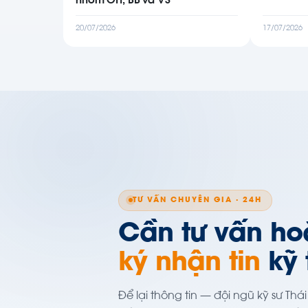
nhóm OH, BB và VS
20/07/2026
17/07/2026
TƯ VẤN CHUYÊN GIA · 24H
Cần tư vấn h
ký nhận tin
kỹ 
Để lại thông tin — đội ngũ kỹ sư Thái