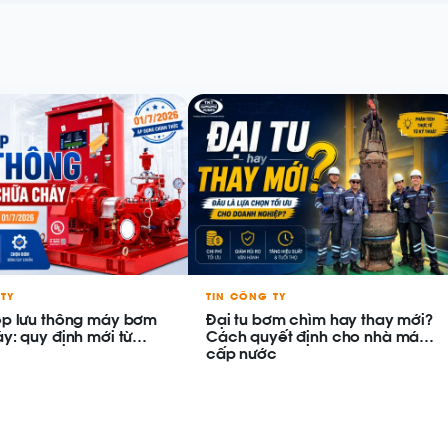
TY
TIN CÔNG TY
ép lưu thông máy bơm
Đại tu bơm chìm hay thay mới?
y: quy định mới từ
Cách quyết định cho nhà máy
cấp nước