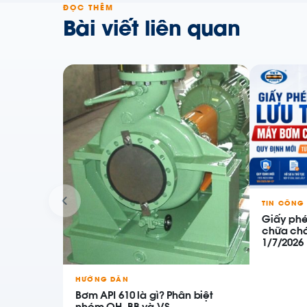
ĐỌC THÊM
Bài viết liên quan
TIN CÔNG 
Giấy ph
chữa chá
1/7/2026
HƯỚNG DẪN
Bơm API 610 là gì? Phân biệt