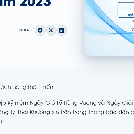
năm 2023
CHIA SẺ
hách hàng thân mến,
ịp kỷ niệm Ngày Giỗ Tổ Hùng Vương và Ngày Giả
ông ty Thái Khương xin trân trọng thông báo đến 
u: