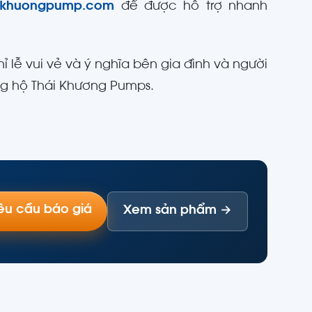
aikhuongpump.com
để được hỗ trợ nhanh
lễ vui vẻ và ý nghĩa bên gia đình và người
ng hộ Thái Khương Pumps.
êu cầu báo giá
Xem sản phẩm →