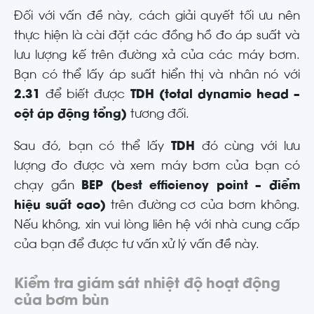
Đối với vấn đề này, cách giải quyết tối ưu nên
thực hiện là cài đặt các đồng hồ đo áp suất và
lưu lượng kế trên đường xả của các máy bơm.
Bạn có thể lấy áp suất hiển thị và nhân nó với
2.31
để biết được
TDH (total dynamic head –
cột áp động tổng)
tương đối.
Sau đó, bạn có thể lấy
TDH
đó cùng với lưu
lượng đo được và xem máy bơm của bạn có
chạy gần
BEP (best efficiency point – điểm
hiệu suất cao)
trên đường cơ của bơm không.
Nếu không, xin vui lòng liên hệ với nhà cung cấp
của bạn để được tư vấn xử lý vấn đề này.
Kiểm tra giám sát nhiệt độ hoạt động
của bơm bùn