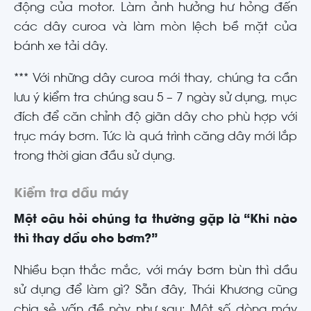
động của motor. Làm ảnh hưởng hư hỏng đến
các dây curoa và làm mòn lệch bề mặt của
bánh xe tải dây.
*** Với những dây curoa mới thay, chúng ta cần
lưu ý kiểm tra chúng sau 5 – 7 ngày sử dụng, mục
đích để căn chỉnh độ giãn dây cho phù hợp với
trục máy bơm. Tức là quá trình căng dây mới lắp
trong thời gian đầu sử dụng.
Kiểm tra dầu máy
Một câu hỏi chúng ta thường gặp là “Khi nào
thì thay dầu cho bơm?”
Nhiều bạn thắc mắc, với máy bơm bùn thì dầu
sử dụng để làm gì? Sẵn đây, Thái Khương cũng
chia sẻ vấn đề này như sau: Một số dòng máy