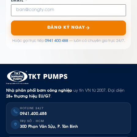
EMAIL *
ĐĂNG KÝ NGAY
Hoặc gọi trực tiếp
0941 400 488
— luôn có chuyên gia trực 24/7.
TKT PUMPS
Nhà phân phối bơm công nghiệp
uy tín VN từ 2007. Đại diện
28+ thương hiệu EU/G7
.
HOTLINE 24/7
0941.400.488
TRỤ SỞ · HCM
30D Phan Văn Sửu, P. Tân Bình