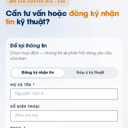
TƯ VẤN CHUYÊN GIA · 24H
Cần tư vấn hoặc
đăng ký nhận
tin
kỹ thuật?
Để lại thông tin
Chọn mục đích — chúng tôi sẽ phản hồi đúng yêu cầu
của bạn.
Đăng ký nhận tin
Góp ý kỹ thuật
HỌ VÀ TÊN *
SỐ ĐIỆN THOẠI