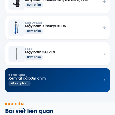
Máy bơm Kirloskar CW/CWC/NS/i-NS
Bơm chìm
KIRLOSKAR
Máy bơm Kirloskar KPDS
Bơm chìm
SAER
Máy bơm SAER FS
Bơm chìm
DANH MỤC
Xem tất cả bơm chìm
28 sản phẩm
ĐỌC THÊM
Bài viết liên quan