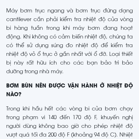
Máy bơm trục ngang và bơm trục đứng dạng
cantilever cần phải kiểm tra nhiệt độ của vòng
bi hàng tuần trong khi máy bơm đang hoạt
động. Khi không có cảm biến nhiệt độ, chúng ta
có thể sử dụng súng đo nhiệt độ để kiểm tra
nhiệt độ vỏ ổ trục ở gần nhất với ổ đỡ. Loại thiết
bị này rất hữu ích cho các bạn bảo trì bảo
dưỡng trong nhà máy.
BƠM BÙN NÊN ĐƯỢC VẬN HÀNH Ở NHIỆT ĐỘ
NÀO?
Trong khi hầu hết các vòng bi của bơm chạy
trong phạm vi 140 đến 170 độ F, khuyến nghị
người dùng không bao giờ cho phép nhiệt độ
vượt quá tối đa 200 độ F (khoảng 94 độ C). Nhiệt