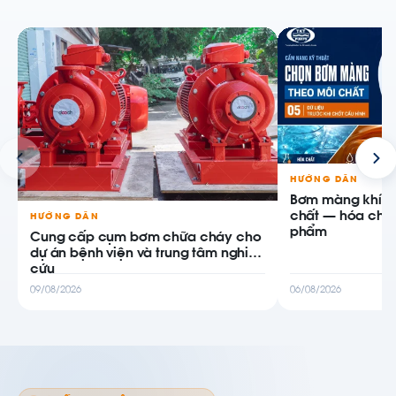
HƯỚNG DẪN
Bơm màng khí n
chất — hóa chất,
HƯỚNG DẪN
phẩm
Cung cấp cụm bơm chữa cháy cho
dự án bệnh viện và trung tâm nghiên
cứu
09/08/2026
06/08/2026