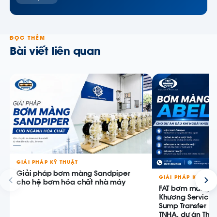
ĐỌC THÊM
Bài viết liên quan
GIẢI PHÁP KỸ THUẬT
Giải pháp bơm màng Sandpiper
GIẢI PHÁP KỸ THU
cho hệ bơm hóa chất nhà máy
FAT bơm màng AB
Khương Service
Sump Transfer P
TNHA, dự án Thiê