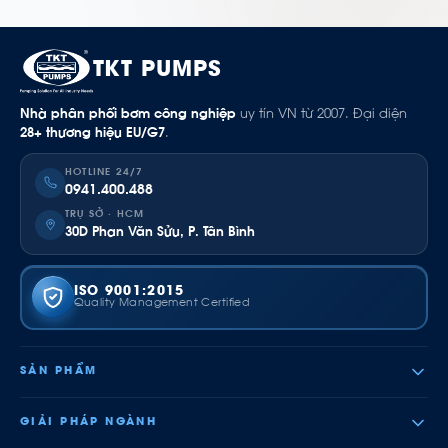
TKT PUMPS
Nhà phân phối bơm công nghiệp
uy tín VN từ 2007. Đại diện
28+ thương hiệu EU/G7
.
HOTLINE 24/7
0941.400.488
TRỤ SỞ · HCM
30D Phan Văn Sửu, P. Tân Bình
ISO 9001:2015
Quality Management Certified
SẢN PHẨM
GIẢI PHÁP NGÀNH