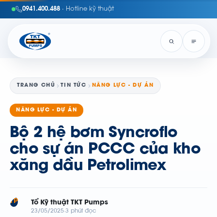
0941.400.488
· Hotline kỹ thuật
TRANG CHỦ
TIN TỨC
NĂNG LỰC - DỰ ÁN
NĂNG LỰC - DỰ ÁN
Bộ 2 hệ bơm Syncroflo
cho sự án PCCC của kho
xăng dầu Petrolimex
TP
Tổ Kỹ thuật TKT Pumps
23/05/2025
3 phút đọc