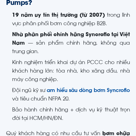
Pumps?
19 năm uy tín thị trường (từ 2007)
trong lĩnh
vực phân phối bơm công nghiệp B2B.
Nhà phân phối chính hãng Syncroflo tại Việt
Nam
— sản phẩm chính hãng, không qua
trung gian.
Kinh nghiệm triển khai dự án PCCC cho nhiều
khách hàng lớn: tòa nhà, kho xăng dầu, nhà
máy công nghiệp.
Đội ngũ kỹ sư
am hiểu sâu dòng bơm Syncroflo
và tiêu chuẩn NFPA 20.
Bảo hành chính hãng + dịch vụ kỹ thuật trọn
đời tại HCM/HN/ĐN.
Quý khách hàng có nhu cầu tư vấn
bơm chữa