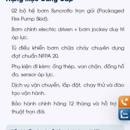
02 bộ hệ bơm Syncroflo trọn gói (Packaged
Fire Pump Skid).
Bơm chính electric driven + bơm jockey duy trì
áp lực.
Tủ điều khiển bơm chữa cháy chuyên dụng
đạt chuẩn NFPA 20.
Phụ kiện đi kèm: ống thép, van chặn, đồng hồ
đo, sensor áp lực.
Dịch vụ vận chuyển, lắp đặt, chạy thử và đào
tạo vận hành.
Bảo hành chính hãng 12 tháng và hỗ trợ kỹ
thuật trọn đời.