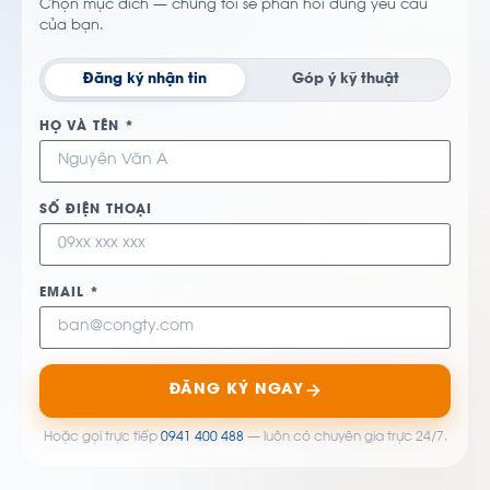
Chọn mục đích — chúng tôi sẽ phản hồi đúng yêu cầu
của bạn.
Đăng ký nhận tin
Góp ý kỹ thuật
HỌ VÀ TÊN *
SỐ ĐIỆN THOẠI
EMAIL *
ĐĂNG KÝ NGAY
Hoặc gọi trực tiếp
0941 400 488
— luôn có chuyên gia trực 24/7.