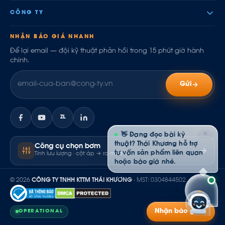
CÔNG TY
NHẬN BÁO GIÁ NHANH
Để lại email — đội kỹ thuật phản hồi trong 15 phút giờ hành
chính.
Gửi
ZL
✕
👋 Đang đọc bài kỹ
thuật? Thái Khương hỗ trợ
Công cụ chọn bơm
tư vấn sản phẩm liên quan
Tính lưu lượng · cột áp → ra model
hoặc báo giá nhé.
© 2026
CÔNG TY TNHH KTTM THÁI KHƯƠNG
· MST: 0304844502
Nhận báo giá
OPERATIONAL