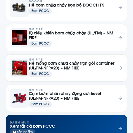
DOOCH
Hệ bơm chữa cháy trọn bộ DOOCH FS
Bơm PCCC
NM FIRE
Tủ điều khiển bơm chữa cháy (UL/FM) – NM
FIRE
Bơm PCCC
NM FIRE
Hệ thống bơm chữa cháy trọn gói container
(UL/FM·NFPA20) – NM FIRE
Bơm PCCC
NM FIRE
Cụm bơm chữa cháy động cơ diesel
(UL/FM·NFPA20) – NM FIRE
Bơm PCCC
DANH MỤC
Xem tất cả bơm PCCC
14 sản phẩm