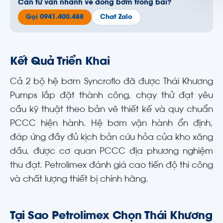
Cần tư vấn nhanh về dòng bơm trong bài?
Gọi 0941.400.488
Chat Zalo
Kết Quả Triển Khai
Cả 2 bộ hệ bơm Syncroflo đã được Thái Khương
Pumps lắp đặt thành công, chạy thử đạt yêu
cầu kỹ thuật theo bản vẽ thiết kế và quy chuẩn
PCCC hiện hành. Hệ bơm vận hành ổn định,
đáp ứng đầy đủ kịch bản cứu hỏa của kho xăng
dầu, được cơ quan PCCC địa phương nghiệm
thu đạt. Petrolimex đánh giá cao tiến độ thi công
và chất lượng thiết bị chính hãng.
Tại Sao Petrolimex Chọn Thái Khương