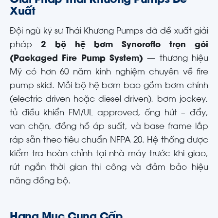
Giải Pháp Thái Khương Pumps Đề
Xuất
Đội ngũ kỹ sư Thái Khương Pumps đã đề xuất giải
pháp
2 bộ hệ bơm Syncroflo trọn gói
(Packaged Fire Pump System)
— thương hiệu
Mỹ có hơn 60 năm kinh nghiệm chuyên về fire
pump skid. Mỗi bộ hệ bơm bao gồm bơm chính
(electric driven hoặc diesel driven), bơm jockey,
tủ điều khiển FM/UL approved, ống hút – đẩy,
van chặn, đồng hồ áp suất, và base frame lắp
ráp sẵn theo tiêu chuẩn NFPA 20. Hệ thống được
kiểm tra hoàn chỉnh tại nhà máy trước khi giao,
rút ngắn thời gian thi công và đảm bảo hiệu
năng đồng bộ.
Hạng Mục Cung Cấp