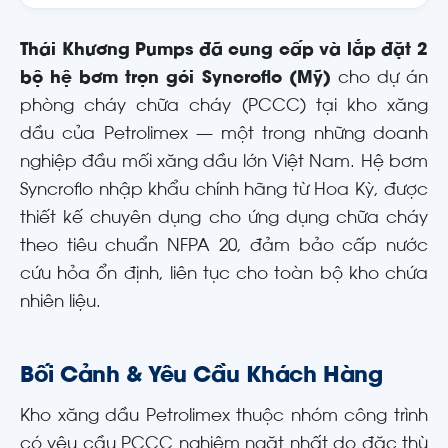
Thái Khương Pumps đã cung cấp và lắp đặt 2
bộ hệ bơm trọn gói Syncroflo (Mỹ)
cho dự án
phòng cháy chữa cháy (PCCC) tại kho xăng
dầu của Petrolimex — một trong những doanh
nghiệp đầu mối xăng dầu lớn Việt Nam. Hệ bơm
Syncroflo nhập khẩu chính hãng từ Hoa Kỳ, được
thiết kế chuyên dụng cho ứng dụng chữa cháy
theo tiêu chuẩn NFPA 20, đảm bảo cấp nước
cứu hỏa ổn định, liên tục cho toàn bộ kho chứa
nhiên liệu.
Bối Cảnh & Yêu Cầu Khách Hàng
Kho xăng dầu Petrolimex thuộc nhóm công trình
có yêu cầu PCCC nghiêm ngặt nhất do đặc thù