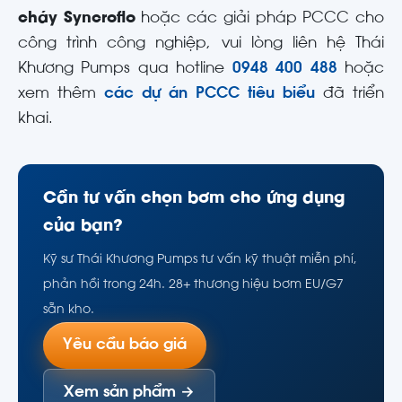
cháy Syncroflo
hoặc các giải pháp PCCC cho
công trình công nghiệp, vui lòng liên hệ Thái
Khương Pumps qua hotline
0948 400 488
hoặc
xem thêm
các dự án PCCC tiêu biểu
đã triển
khai.
Cần tư vấn chọn bơm cho ứng dụng
của bạn?
Kỹ sư Thái Khương Pumps tư vấn kỹ thuật miễn phí,
phản hồi trong 24h. 28+ thương hiệu bơm EU/G7
sẵn kho.
Yêu cầu báo giá
Xem sản phẩm →