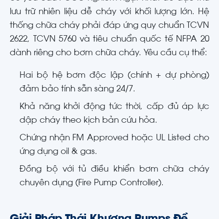
lưu trữ nhiên liệu dễ cháy với khối lượng lớn. Hệ
thống chữa cháy phải đáp ứng quy chuẩn TCVN
2622, TCVN 5760 và tiêu chuẩn quốc tế NFPA 20
dành riêng cho bơm chữa cháy. Yêu cầu cụ thể:
Hai bộ hệ bơm độc lập (chính + dự phòng)
đảm bảo tính sẵn sàng 24/7.
Khả năng khởi động tức thời, cấp đủ áp lực
dập cháy theo kịch bản cứu hỏa.
Chứng nhận FM Approved hoặc UL Listed cho
ứng dụng oil & gas.
Đồng bộ với tủ điều khiển bơm chữa cháy
chuyên dụng (Fire Pump Controller).