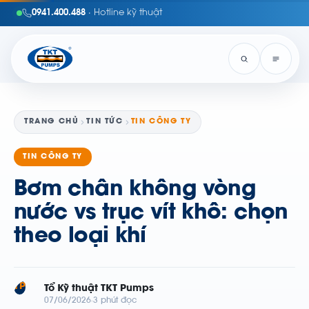
0941.400.488
· Hotline kỹ thuật
TRANG CHỦ
TIN TỨC
TIN CÔNG TY
TIN CÔNG TY
Bơm chân không vòng
nước vs trục vít khô: chọn
theo loại khí
TP
Tổ Kỹ thuật TKT Pumps
07/06/2026
3 phút đọc