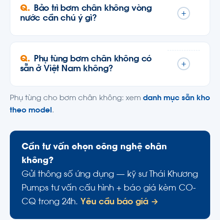
Bảo trì bơm chân không vòng
+
nước cần chú ý gì?
Phụ tùng bơm chân không có
+
sẵn ở Việt Nam không?
Phụ tùng cho bơm chân không: xem
danh mục sẵn kho
theo model
.
Cần tư vấn chọn công nghệ chân
không?
Gửi thông số ứng dụng — kỹ sư Thái Khương
Pumps tư vấn cấu hình + báo giá kèm CO-
CQ trong 24h.
Yêu cầu báo giá →