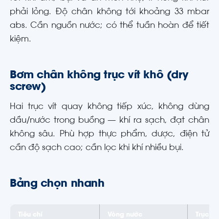
phải lỏng. Độ chân không tới khoảng 33 mbar
abs. Cần nguồn nước; có thể tuần hoàn để tiết
kiệm.
Bơm chân không trục vít khô (dry
screw)
Hai trục vít quay không tiếp xúc, không dùng
dầu/nước trong buồng — khí ra sạch, đạt chân
không sâu. Phù hợp thực phẩm, dược, điện tử
cần độ sạch cao; cần lọc khi khí nhiều bụi.
Bảng chọn nhanh
Tiêu chí
Vòng nước
Trục ví