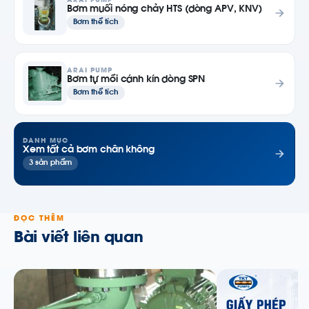
ARAI PUMP
Bơm muối nóng chảy HTS (dòng APV, KNV)
Bơm thể tích
ARAI PUMP
Bơm tự mồi cánh kín dòng SPN
Bơm thể tích
DANH MỤC
Xem tất cả bơm chân không
3 sản phẩm
ĐỌC THÊM
Bài viết liên quan