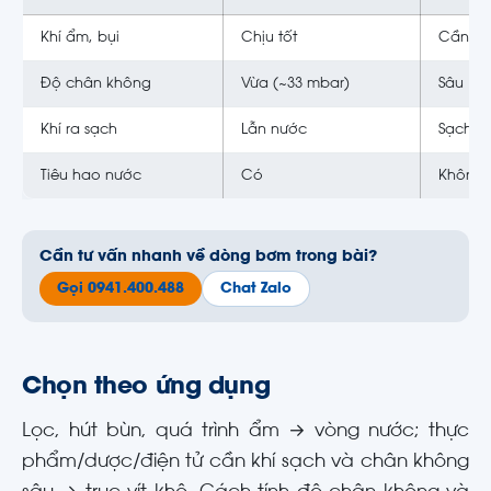
Khí ẩm, bụi
Chịu tốt
Cần lọ
Độ chân không
Vừa (~33 mbar)
Sâu
Khí ra sạch
Lẫn nước
Sạch, 
Tiêu hao nước
Có
Không
Cần tư vấn nhanh về dòng bơm trong bài?
Gọi 0941.400.488
Chat Zalo
Chọn theo ứng dụng
Lọc, hút bùn, quá trình ẩm → vòng nước; thực
phẩm/dược/điện tử cần khí sạch và chân không