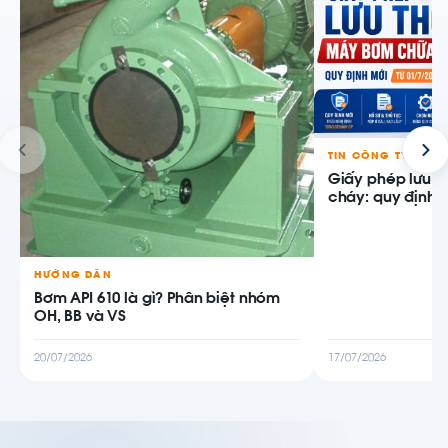
TIN CÔNG TY
Giấy phép lưu 
cháy: quy định m
HƯỚNG DẪN
Bơm API 610 là gì? Phân biệt nhóm
OH, BB và VS
20/07/2026
17/07/2026