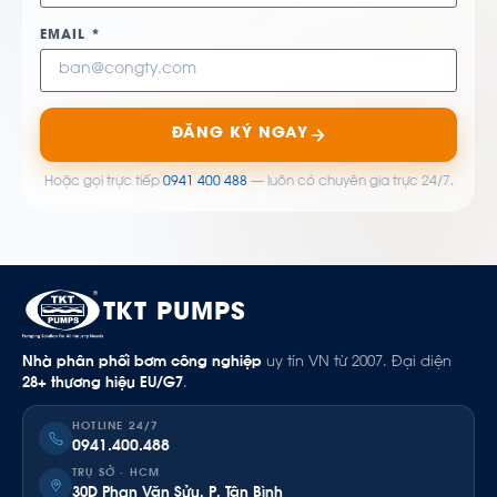
EMAIL *
ĐĂNG KÝ NGAY
Hoặc gọi trực tiếp
0941 400 488
— luôn có chuyên gia trực 24/7.
TKT PUMPS
Nhà phân phối bơm công nghiệp
uy tín VN từ 2007. Đại diện
28+ thương hiệu EU/G7
.
HOTLINE 24/7
0941.400.488
TRỤ SỞ · HCM
30D Phan Văn Sửu, P. Tân Bình