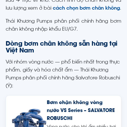
sâu → trục vít khô. Cách tính độ chân không và
lưu lượng xem ở bài
cách chọn bơm chân không
.
Thái Khương Pumps phân phối chính hãng bơm
chân không nhập khẩu EU/G7.
Dòng bơm chân không sẵn hàng tại
Việt Nam
Với nhóm vòng nước — phổ biến nhất trong thực
phẩm, giấy và hóa chất ẩm — Thái Khương
Pumps phân phối chính hãng Salvatore Robuschi
(Ý):
Bơm chân không vòng
nước VS Series – SALVATORE
ROBUSCHI