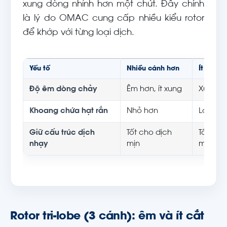
xung dòng nhỉnh hơn một chút. Đây chính
là lý do OMAC cung cấp nhiều kiểu rotor
để khớp với từng loại dịch.
Yếu tố
Nhiều cánh hơn
Ít cánh 
Độ êm dòng chảy
Êm hơn, ít xung
Xung d
Khoang chứa hạt rắn
Nhỏ hơn
Lớn hơ
Giữ cấu trúc dịch
Tốt cho dịch
Tốt cho
nhạy
mịn
miếng
Rotor tri-lobe (3 cánh): êm và ít cắt