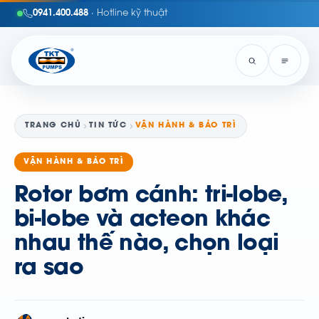
0941.400.488
· Hotline kỹ thuật
TRANG CHỦ
TIN TỨC
VẬN HÀNH & BẢO TRÌ
VẬN HÀNH & BẢO TRÌ
Rotor bơm cánh: tri-lobe,
bi-lobe và acteon khác
nhau thế nào, chọn loại
ra sao