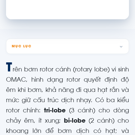
MỤC LỤC
T
rên bơm rotor cánh (rotary lobe) vi sinh
OMAC, hình dạng rotor quyết định độ
êm khi bơm, khả năng đi qua hạt rắn và
mức giữ cấu trúc dịch nhạy. Có ba kiểu
rotor chính:
tri-lobe
(3 cánh) cho dòng
chảy êm, ít xung;
bi-lobe
(2 cánh) cho
khoang lớn để bơm dịch có hạt; và