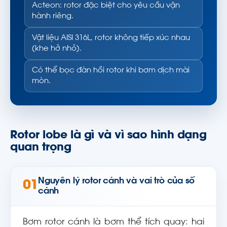
Acteon: rotor đặc biệt cho yêu cầu vận
hành riêng.
Vật liệu AISI 316L, rotor không tiếp xúc nhau
(khe hở nhỏ).
Có thể bọc đàn hồi rotor khi bơm dịch mài
mòn.
Rotor lobe là gì và vì sao hình dạng
quan trọng
Nguyên lý rotor cánh và vai trò của số
01
cánh
Bơm rotor cánh là bơm thể tích quay: hai