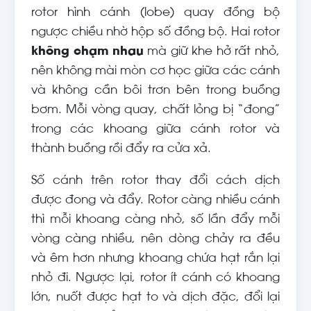
rotor hình cánh (lobe) quay đồng bộ
ngược chiều nhờ hộp số đồng bộ. Hai rotor
không chạm nhau
mà giữ khe hở rất nhỏ,
nên không mài mòn cơ học giữa các cánh
và không cần bôi trơn bên trong buồng
bơm. Mỗi vòng quay, chất lỏng bị “đong”
trong các khoang giữa cánh rotor và
thành buồng rồi đẩy ra cửa xả.
Số cánh trên rotor thay đổi cách dịch
được đong và đẩy. Rotor càng nhiều cánh
thì mỗi khoang càng nhỏ, số lần đẩy mỗi
vòng càng nhiều, nên dòng chảy ra đều
và êm hơn nhưng khoang chứa hạt rắn lại
nhỏ đi. Ngược lại, rotor ít cánh có khoang
lớn, nuốt được hạt to và dịch đặc, đổi lại