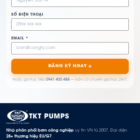
SỐ ĐIỆN THOẠI
EMAIL *
ĐĂNG KÝ NGAY
Hoặc gọi trực tiếp
0941 400 488
— luôn có chuyên gia trực 24/7.
TKT PUMPS
Nhà phân phối bơm công nghiệp
uy tín VN từ 2007. Đại diện
28+ thương hiệu EU/G7
.