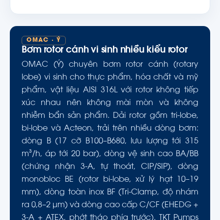
OMAC · Ý
Bơm rotor cánh vi sinh nhiều kiểu rotor
OMAC (Ý) chuyên bơm rotor cánh (rotary
lobe) vi sinh cho thực phẩm, hóa chất và mỹ
phẩm, vật liệu AISI 316L với rotor không tiếp
xúc nhau nên không mài mòn và không
nhiễm bẩn sản phẩm. Dải rotor gồm tri-lobe,
bi-lobe và Acteon, trải trên nhiều dòng bơm:
dòng B (17 cỡ B100–B680, lưu lượng tới 315
m³/h, áp tới 20 bar), dòng vệ sinh cao BA/BB
(chứng nhận 3-A, tự thoát, CIP/SIP), dòng
monobloc BE (rotor bi-lobe, xử lý hạt 10–19
mm), dòng toàn inox BF (Tri-Clamp, độ nhám
ra 0,8–2 µm) và dòng cao cấp C/CF (EHEDG +
3-A + ATEX, phớt tháo phía trước). TKT Pumps