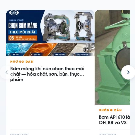
HƯỚNG DẪN
Bơm màng khí nén chọn theo môi
chất — hóa chất, sơn, bùn, thực
phẩm
HƯỚNG DẪN
Bơm API 610 là g
OH, BB và VS