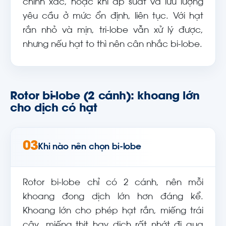
chính xác, hoặc khi áp suất và lưu lượng
yêu cầu ở mức ổn định, liên tục. Với hạt
rắn nhỏ và mịn, tri-lobe vẫn xử lý được,
nhưng nếu hạt to thì nên cân nhắc bi-lobe.
Rotor bi-lobe (2 cánh): khoang lớn
cho dịch có hạt
03
Khi nào nên chọn bi-lobe
Rotor bi-lobe chỉ có 2 cánh, nên mỗi
khoang đong dịch lớn hơn đáng kể.
Khoang lớn cho phép hạt rắn, miếng trái
cây, miếng thịt hay dịch rất nhớt đi qua