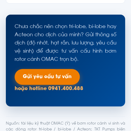
Chưa chắc nên chọn tri-lobe, bi-lobe hay
Acteon cho dịch của mình? Gửi thông số
dịch (độ nhớt, hạt rắn, lưu lượng, yêu cầu
vệ sinh) để được tư vấn cấu hình bơm
rotor cánh OMAC trọn bộ.
Gửi yêu cầu tư vấn
hoặc hotline 0941.400.488
Nguồn: tài liệu kỹ thuật OMAC (Ý) về bơm rotor cánh vi sinh và
các dòng rotor tri-lobe / bi-lobe / Acteon; TKT Pumps biên