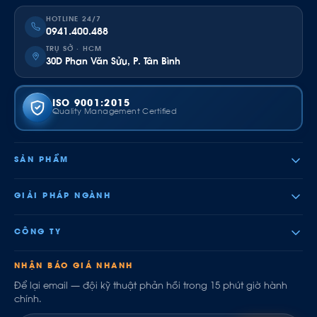
HOTLINE 24/7
0941.400.488
TRỤ SỞ · HCM
30D Phan Văn Sửu, P. Tân Bình
ISO 9001:2015
Quality Management Certified
SẢN PHẨM
GIẢI PHÁP NGÀNH
CÔNG TY
NHẬN BÁO GIÁ NHANH
Để lại email — đội kỹ thuật phản hồi trong 15 phút giờ hành
chính.