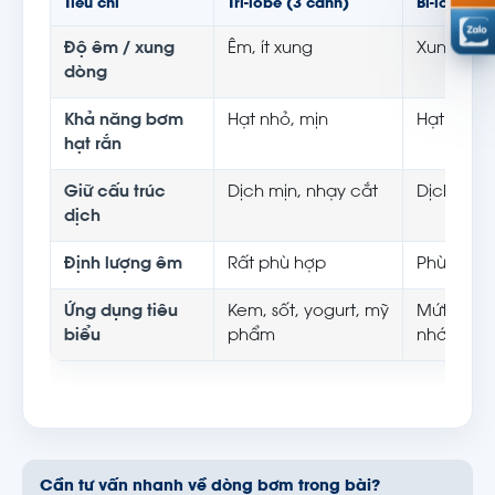
Tiêu chí
Tri-lobe (3 cánh)
Bi-lobe (2
Độ êm / xung
Êm, ít xung
Xung nhỉ
dòng
Khả năng bơm
Hạt nhỏ, mịn
Hạt to, m
hạt rắn
Giữ cấu trúc
Dịch mịn, nhạy cắt
Dịch đặc
dịch
Định lượng êm
Rất phù hợp
Phù hợp
Ứng dụng tiêu
Kem, sốt, yogurt, mỹ
Mứt có mi
biểu
phẩm
nhớt cao
Cần tư vấn nhanh về dòng bơm trong bài?