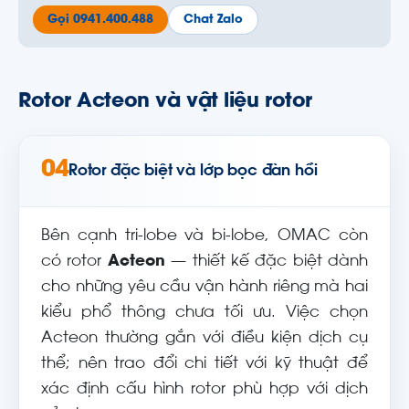
Gọi 0941.400.488
Chat Zalo
Rotor Acteon và vật liệu rotor
04
Rotor đặc biệt và lớp bọc đàn hồi
Bên cạnh tri-lobe và bi-lobe, OMAC còn
có rotor
Acteon
— thiết kế đặc biệt dành
cho những yêu cầu vận hành riêng mà hai
kiểu phổ thông chưa tối ưu. Việc chọn
Acteon thường gắn với điều kiện dịch cụ
thể; nên trao đổi chi tiết với kỹ thuật để
xác định cấu hình rotor phù hợp với dịch