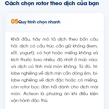
Cách chọn rotor theo dịch của bạn
05
Quy trình chọn nhanh
Khởi đầu, hãy mô tả dịch theo bốn câu
hỏi: dịch có cấu trúc cần giữ không (kem,
sốt, yogurt); có hạt hoặc miếng không và
kích thước bao nhiêu; độ nhớt ở mức nào;
và dịch có tính mài mòn không. Từ đó, tri-
lobe nghiêng về dịch mịn cần dòng êm, bi-
lobe nghiêng về dịch đặc hoặc có miếng,
còn rotor bọc đàn hồi dành cho dịch mài
mòn. Acteon là phương án khi điều kiện
vận hành đặc thù.