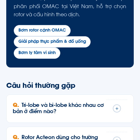
phân phối OMAC tại Việt Nam, hỗ trợ chọn
rotor và cấu hình theo dịch.
Bơm rotor cánh OMAC
Giải pháp thực phẩm & đồ uống
Bơm ly tâm vi sinh
Câu hỏi thường gặp
Tri-lobe và bi-lobe khác nhau cơ
+
bản ở điểm nào?
Rotor Acteon dùng cho trường