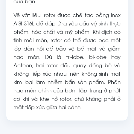
của bạn.
Về vật liệu, rotor được chế tạo bằng inox
AISI 316L để đáp ứng yêu cầu vệ sinh thực
phẩm, hóa chất và mỹ phẩm. Khi dịch có
tính mài mòn, rotor có thể được bọc một
lớp đàn hồi để bảo vệ bề mặt và giảm
hao mòn. Dù là tri-lobe, bi-lobe hay
Acteon, hai rotor đều quay đồng bộ và
không tiếp xúc nhau, nên không sinh mạt
kim loại làm nhiễm bẩn sản phẩm. Phần
hao mòn chính của bơm tập trung ở phớt
cơ khí và khe hở rotor, chứ không phải ở
mặt tiếp xúc giữa hai cánh.