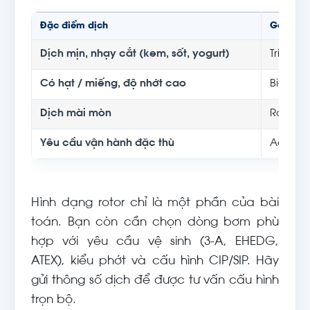
Đặc điểm dịch
Gợi ý ro
Dịch mịn, nhạy cắt (kem, sốt, yogurt)
Tri-lobe
Có hạt / miếng, độ nhớt cao
Bi-lobe
Dịch mài mòn
Rotor b
Yêu cầu vận hành đặc thù
Acteon 
Hình dạng rotor chỉ là một phần của bài
toán. Bạn còn cần chọn dòng bơm phù
hợp với yêu cầu vệ sinh (3-A, EHEDG,
ATEX), kiểu phớt và cấu hình CIP/SIP. Hãy
gửi thông số dịch để được tư vấn cấu hình
trọn bộ.