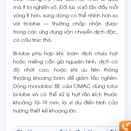
mà ít bị nghiền vỡ. Đổi lại, vì số lần đẩy mỗi
vòng ít hơn, xung dòng có thể nhỉnh hơn so
với tri-lobe — thường chấp nhận được
trong các ứng dụng vận chuyển dịch đặc,
có cấu trúc thô.
Bi-lobe phù hợp khi: bơm dịch chứa hạt
hoặc miếng cần giữ nguyên hình, dịch có
độ nhớt cao, hoặc khi ưu tiên thông
thoáng khoang bơm để giảm tắc nghẽn.
Dòng monobloc BE của OMAC dùng rotor
bi-lobe và có thể xử lý hạt rắn kích thước
khoảng 10–19 mm, là ví dụ điển hình của
hướng thiết kế khoang lớn.