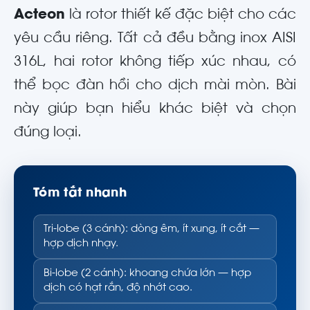
Acteon
là rotor thiết kế đặc biệt cho các
yêu cầu riêng. Tất cả đều bằng inox AISI
316L, hai rotor không tiếp xúc nhau, có
thể bọc đàn hồi cho dịch mài mòn. Bài
này giúp bạn hiểu khác biệt và chọn
đúng loại.
Tóm tắt nhanh
Tri-lobe (3 cánh): dòng êm, ít xung, ít cắt —
hợp dịch nhạy.
Bi-lobe (2 cánh): khoang chứa lớn — hợp
dịch có hạt rắn, độ nhớt cao.