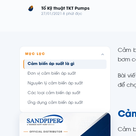
TP
Tổ Kỹ thuật TKT Pumps
27/01/2021
8 phút đọc
Cảm b
MỤC LỤC
bơm cô
Cảm biến áp suất là gì
Đơn vị cảm biến áp suất
Bài vi
Nguyên lý cảm biến áp suất
để chọ
Các loại cảm biến áp suất
Ứng dụng cảm biến áp suất
Cảm
Cảm bi