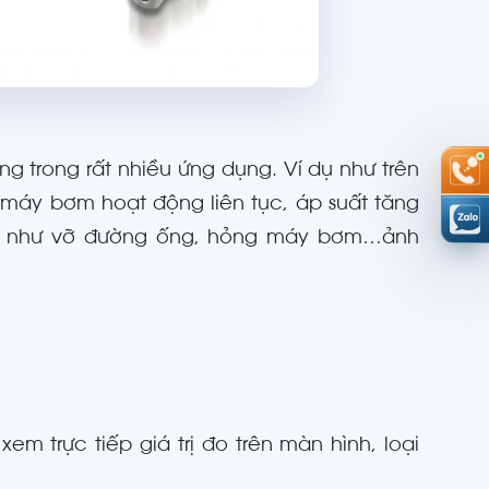
ọng trong rất nhiều ứng dụng. Ví dụ như trên
máy bơm hoạt động liên tục, áp suất tăng
ếp như vỡ đường ống, hỏng máy bơm…ảnh
xem trực tiếp giá trị đo trên màn hình, loại