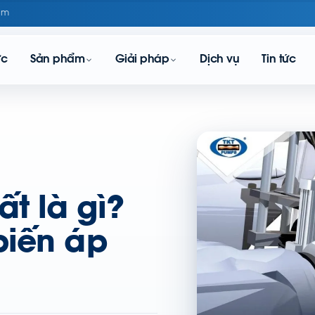
om
ực
Sản phẩm
Giải pháp
Dịch vụ
Tin tức
t là gì?
biến áp