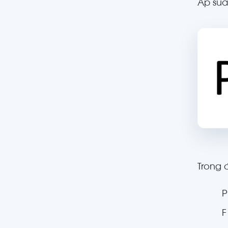
Áp suấ
Trong 
P
F