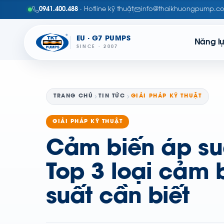
0941.400.488
· Hotline kỹ thuật
info@thaikhuongpump.c
EU · G7 PUMPS
Năng l
SINCE · 2007
TRANG CHỦ
TIN TỨC
GIẢI PHÁP KỸ THUẬT
GIẢI PHÁP KỸ THUẬT
Cảm biến áp suấ
Top 3 loại cảm 
suất cần biết