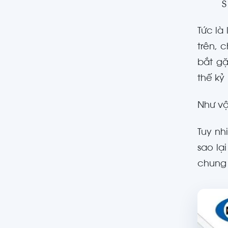
S
Tức là
trên, 
bắt g
thế kỷ 
Như vậ
Tuy nh
sao lạ
chung 