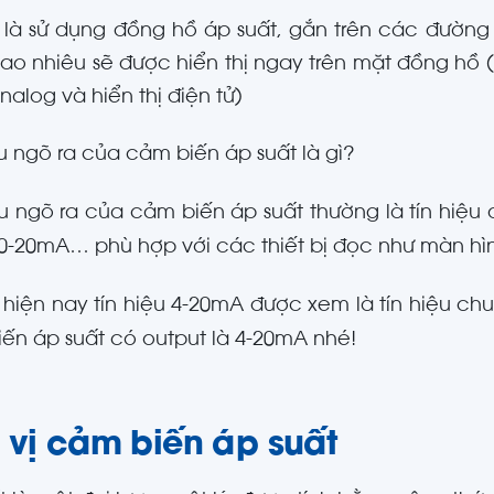
 là sử dụng đồng hồ áp suất, gắn trên các đường
ao nhiêu sẽ được hiển thị ngay trên mặt đồng hồ (
nalog và hiển thị điện tử)
ệu ngõ ra của cảm biến áp suất là gì?
ệu ngõ ra của cảm biến áp suất thường là tín hiệu
 0-20mA… phù hợp với các thiết bị đọc như màn hình
hiện nay tín hiệu 4-20mA được xem là tín hiệu ch
ến áp suất có output là 4-20mA nhé!
 vị cảm biến áp suất