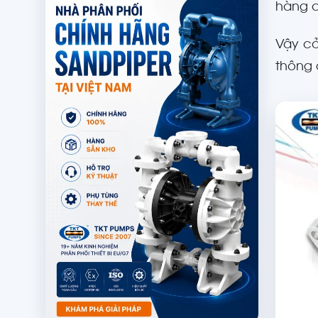
hàng c
Vậy cả
thông 