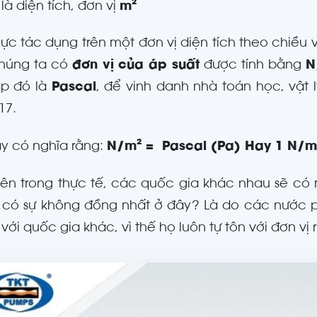
 là diện tích, đơn vị
m
²
 lực tác dụng trên một đơn vị diện tích theo chiều
chúng ta có
đơn vị của áp suất
được tính bằng
N
ặp đó là
Pascal
, để vinh danh nhà toán học, vật l
17.
y có nghĩa rằng:
N/m
²
= Pascal (Pa) Hay 1 N/m
iên trong thực tế, các quốc gia khác nhau sẽ có m
i có sự không đồng nhất ở đây? Là do các nước 
với quốc gia khác, vì thế họ luôn tự tôn với đơn vị 