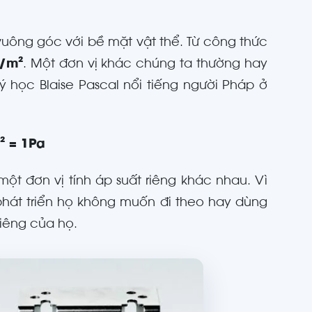
 vuông góc với bề mặt vật thể. Từ công thức
/m
²
. Một đơn vị khác chúng ta thường hay
ý học Blaise Pascal nổi tiếng người Pháp ở
²
= 1Pa
ột đơn vị tính áp suất riêng khác nhau. Vì
phát triển họ không muốn đi theo hay dùng
riêng của họ.