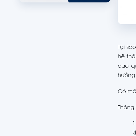
Tại sa
hệ thố
cao q
hưởng 
Có mấy
Thông 
1
k