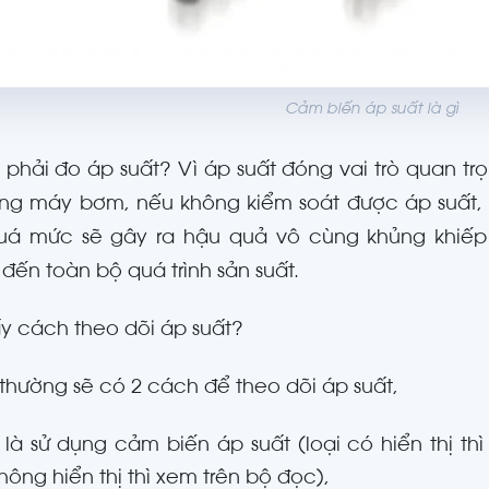
Cảm biến áp suất là gì
o phải đo áp suất? Vì áp suất đóng vai trò quan tr
ng máy bơm, nếu không kiểm soát được áp suất, 
uá mức sẽ gây ra hậu quả vô cùng khủng khi
đến toàn bộ quá trình sản suất.
 cách theo dõi áp suất?
thường sẽ có 2 cách để theo dõi áp suất,
 là sử dụng cảm biến áp suất (loại có hiển thị thì 
hông hiển thị thì xem trên bộ đọc),