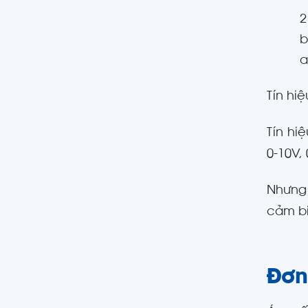
2
b
a
Tín hi
Tín hi
0-10V,
Nhưng 
cảm bi
Đơn