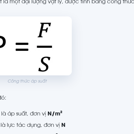
t là một đại lượng vật lý, được tính bằng công thức
Công thức áp suất
đó:
 là áp suất, đơn vị
N/m
²
 là lực tác dụng, đơn vị
N