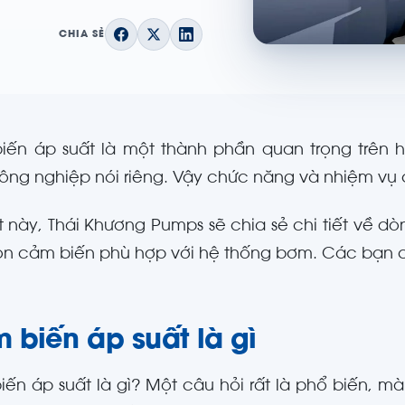
CHIA SẺ
iến áp suất là một thành phần quan trọng trên
ng nghiệp nói riêng. Vậy chức năng và nhiệm vụ 
ết này, Thái Khương Pumps sẽ chia sẻ chi tiết về 
n cảm biến phù hợp với hệ thống bơm. Các bạn 
 biến áp suất là gì
ến áp suất là gì? Một câu hỏi rất là phổ biến, mà