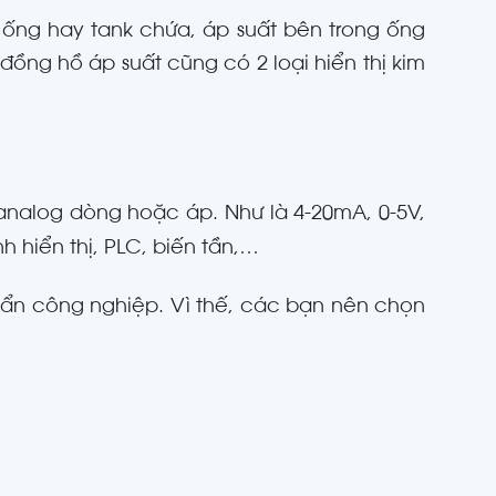
 ống hay tank chứa, áp suất bên trong ống
đồng hồ áp suất cũng có 2 loại hiển thị kim
 analog dòng hoặc áp. Như là 4-20mA, 0-5V,
 hiển thị, PLC, biến tần,…
uẩn công nghiệp. Vì thế, các bạn nên chọn