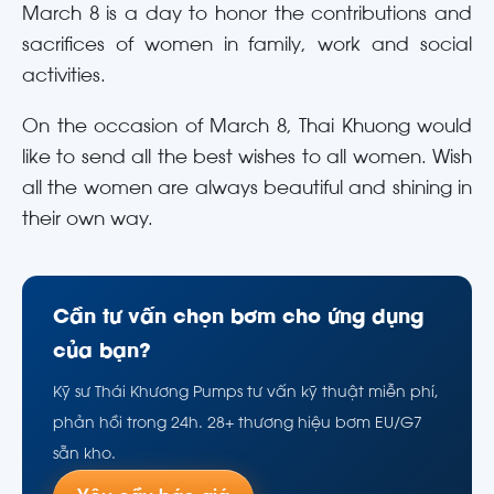
March 8 is a day to honor the contributions and
sacrifices of women in family, work and social
activities.
On the occasion of March 8, Thai Khuong would
like to send all the best wishes to all women. Wish
all the women are always beautiful and shining in
their own way.
Cần tư vấn chọn bơm cho ứng dụng
của bạn?
Kỹ sư Thái Khương Pumps tư vấn kỹ thuật miễn phí,
phản hồi trong 24h. 28+ thương hiệu bơm EU/G7
sẵn kho.