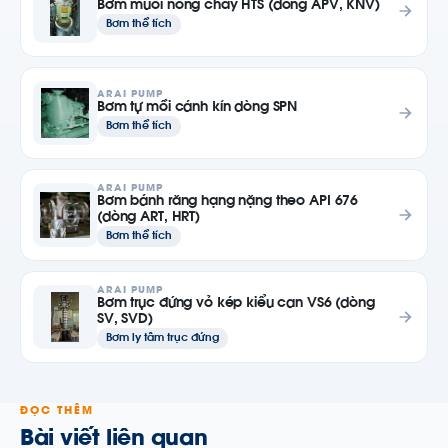
Bơm muối nóng chảy HTS (dòng APV, KNV)
Bơm thể tích
ARAI PUMP
Bơm tự mồi cánh kín dòng SPN
Bơm thể tích
ARAI PUMP
Bơm bánh răng hạng nặng theo API 676
(dòng ART, HRT)
Bơm thể tích
ARAI PUMP
Bơm trục đứng vỏ kép kiểu can VS6 (dòng
SV, SVD)
Bơm ly tâm trục đứng
ĐỌC THÊM
Bài viết liên quan