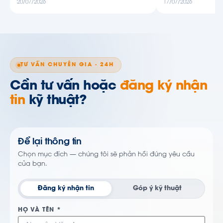
20/07/2026
17/07/2026
TƯ VẤN CHUYÊN GIA · 24H
Cần tư vấn hoặc
đăng ký nhận
tin
kỹ thuật?
Để lại thông tin
Chọn mục đích — chúng tôi sẽ phản hồi đúng yêu cầu
của bạn.
Đăng ký nhận tin
Góp ý kỹ thuật
HỌ VÀ TÊN *