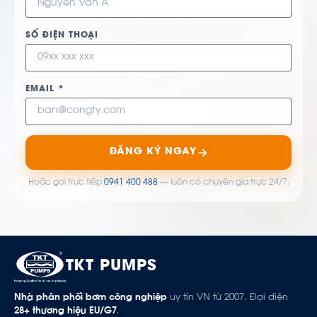
SỐ ĐIỆN THOẠI
EMAIL *
ĐĂNG KÝ NGAY
Hoặc gọi trực tiếp
0941 400 488
— luôn có chuyên gia trực 24/7.
TKT PUMPS
Nhà phân phối bơm công nghiệp
uy tín VN từ 2007. Đại diện
28+ thương hiệu EU/G7
.