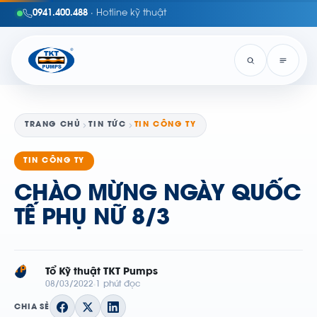
0941.400.488
· Hotline kỹ thuật
TRANG CHỦ
TIN TỨC
TIN CÔNG TY
TIN CÔNG TY
CHÀO MỪNG NGÀY QUỐC
TẾ PHỤ NỮ 8/3
TP
Tổ Kỹ thuật TKT Pumps
08/03/2022
1 phút đọc
CHIA SẺ