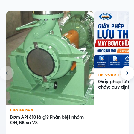
TIN CÔNG TY
Giấy phép lưu 
cháy: quy định m
HƯỚNG DẪN
Bơm API 610 là gì? Phân biệt nhóm
OH, BB và VS