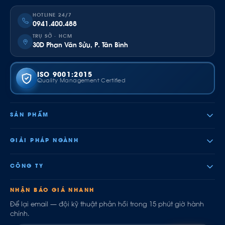
HOTLINE 24/7
0941.400.488
TRỤ SỞ · HCM
30D Phan Văn Sửu, P. Tân Bình
ISO 9001:2015
Quality Management Certified
SẢN PHẨM
GIẢI PHÁP NGÀNH
CÔNG TY
NHẬN BÁO GIÁ NHANH
Để lại email — đội kỹ thuật phản hồi trong 15 phút giờ hành
chính.