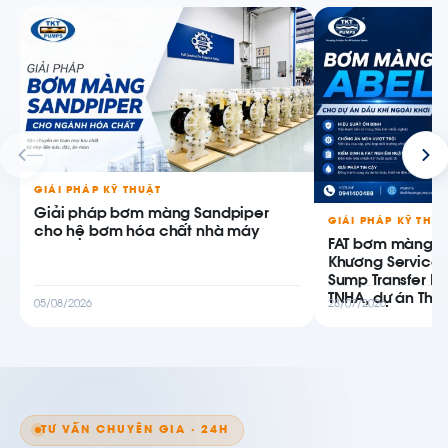
GIẢI PHÁP KỸ THUẬT
Giải pháp bơm màng Sandpiper
GIẢI PHÁP KỸ THU
cho hệ bơm hóa chất nhà máy
FAT bơm màng AB
Khương Service
Sump Transfer P
TNHA, dự án Thiê
05/08/2026
28/07/2026
TƯ VẤN CHUYÊN GIA · 24H