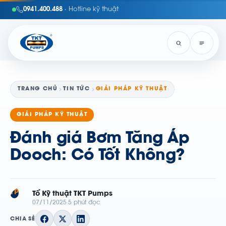
0941.400.488
· Hotline kỹ thuật
TRANG CHỦ
TIN TỨC
GIẢI PHÁP KỸ THUẬT
GIẢI PHÁP KỸ THUẬT
Đánh giá Bơm Tăng Áp
Dooch: Có Tốt Không?
TP
Tổ Kỹ thuật TKT Pumps
07/11/2025
5 phút đọc
CHIA SẺ