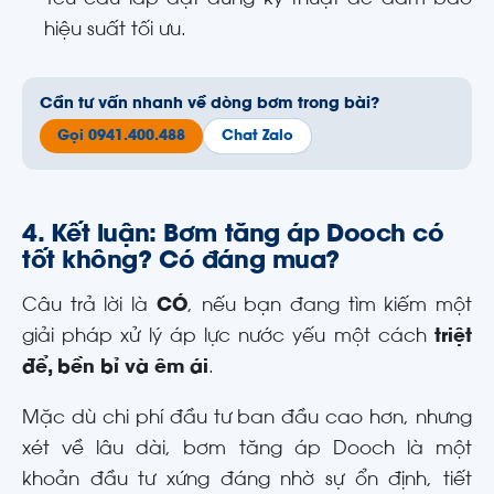
Yêu cầu lắp đặt đúng kỹ thuật để đảm bảo
hiệu suất tối ưu.
Cần tư vấn nhanh về dòng bơm trong bài?
Gọi 0941.400.488
Chat Zalo
4. Kết luận: Bơm tăng áp Dooch có
tốt không? Có đáng mua?
Câu trả lời là
CÓ
, nếu bạn đang tìm kiếm một
giải pháp xử lý áp lực nước yếu một cách
triệt
để, bền bỉ và êm ái
.
Mặc dù chi phí đầu tư ban đầu cao hơn, nhưng
xét về lâu dài, bơm tăng áp Dooch là một
khoản đầu tư xứng đáng nhờ sự ổn định, tiết