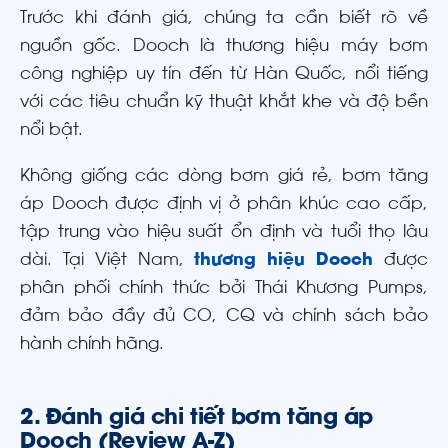
Trước khi đánh giá, chúng ta cần biết rõ về
nguồn gốc. Dooch là thương hiệu máy bơm
công nghiệp uy tín đến từ Hàn Quốc, nổi tiếng
với các tiêu chuẩn kỹ thuật khắt khe và độ bền
nổi bật.
Không giống các dòng bơm giá rẻ, bơm tăng
áp Dooch được định vị ở phân khúc cao cấp,
tập trung vào hiệu suất ổn định và tuổi thọ lâu
dài. Tại Việt Nam,
thương hiệu Dooch
được
phân phối chính thức bởi Thái Khương Pumps,
đảm bảo đầy đủ CO, CQ và chính sách bảo
hành chính hãng.
2. Đánh giá chi tiết bơm tăng áp
Dooch (Review A-Z)