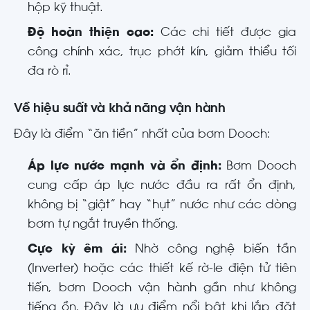
hộp kỹ thuật.
Độ hoàn thiện cao:
Các chi tiết được gia
công chính xác, trục phớt kín, giảm thiểu tối
đa rò rỉ.
Về hiệu suất và khả năng vận hành
Đây là điểm “ăn tiền” nhất của bơm Dooch:
Áp lực nước mạnh và ổn định:
Bơm Dooch
cung cấp áp lực nước đầu ra rất ổn định,
không bị “giật” hay “hụt” nước như các dòng
bơm tự ngắt truyền thống.
Cực kỳ êm ái:
Nhờ công nghệ biến tần
(Inverter) hoặc các thiết kế rờ-le điện tử tiên
tiến, bơm Dooch vận hành gần như không
tiếng ồn. Đây là ưu điểm nổi bật khi lắp đặt