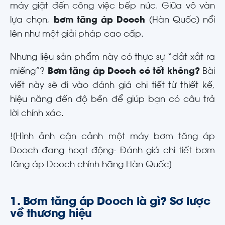
máy giặt đến công việc bếp núc. Giữa vô vàn
lựa chọn,
bơm tăng áp Dooch
(Hàn Quốc) nổi
lên như một giải pháp cao cấp.
Nhưng liệu sản phẩm này có thực sự “đắt xắt ra
miếng”?
Bơm tăng áp Dooch có tốt không?
Bài
viết này sẽ đi vào đánh giá chi tiết từ thiết kế,
hiệu năng đến độ bền để giúp bạn có câu trả
lời chính xác.
![Hình ảnh cận cảnh một máy bơm tăng áp
Dooch đang hoạt động- Đánh giá chi tiết bơm
tăng áp Dooch chính hãng Hàn Quốc]
1. Bơm tăng áp Dooch là gì? Sơ lược
về thương hiệu