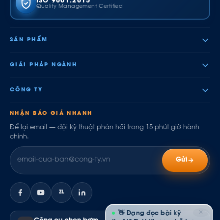
ISO 9001:2015
Quality Management Certified
SẢN PHẨM
GIẢI PHÁP NGÀNH
CÔNG TY
NHẬN BÁO GIÁ NHANH
Để lại email — đội kỹ thuật phản hồi trong 15 phút giờ hành
chính.
Gửi
ZL
✕
👋 Đang đọc bài kỹ