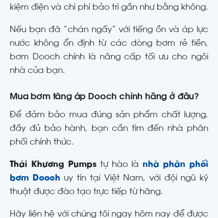
kiệm điện và chi phí bảo trì gần như bằng không.
Nếu bạn đã “chán ngấy” với tiếng ồn và áp lực
nước không ổn định từ các dòng bơm rẻ tiền,
bơm Dooch chính là nâng cấp tối ưu cho ngôi
nhà của bạn.
Mua bơm tăng áp Dooch chính hãng ở đâu?
Để đảm bảo mua đúng sản phẩm chất lượng,
đầy đủ bảo hành, bạn cần tìm đến nhà phân
phối chính thức.
Thái Khương Pumps
tự hào là
nhà phân phối
bơm Dooch
uy tín tại Việt Nam, với đội ngũ kỹ
thuật được đào tạo trực tiếp từ hãng.
Hãy liên hệ với chúng tôi ngay hôm nay để được