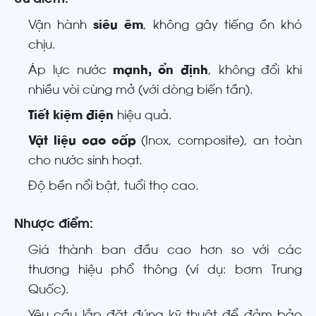
Ưu điểm:
Vận hành
siêu êm
, không gây tiếng ồn khó
chịu.
Áp lực nước
mạnh, ổn định
, không đổi khi
nhiều vòi cùng mở (với dòng biến tần).
Tiết kiệm điện
hiệu quả.
Vật liệu cao cấp
(Inox, composite), an toàn
cho nước sinh hoạt.
Độ bền nổi bật, tuổi thọ cao.
Nhược điểm:
Giá thành ban đầu cao hơn so với các
thương hiệu phổ thông (ví dụ: bơm Trung
Quốc).