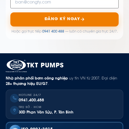
ĐĂNG KÝ NGAY
Hoặc gọi trực tiếp
0941 400 488
— luôn có chuyên gia trực 24/7.
TKT PUMPS
Nhà phân phối bơm công nghiệp
uy tín VN từ 2007. Đại diện
28+ thương hiệu EU/G7
.
HOTLINE 24/7
0941.400.488
TRỤ SỞ · HCM
30D Phan Văn Sửu, P. Tân Bình