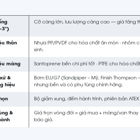
ổng
Cỡ càng lớn, lưu lượng càng cao — giá tăng t
–3″)
iệu thân
Nhựa PP/PVDF cho hóa chất ăn mòn · nhôm cho
sinh.
iệu màng
Santoprene bền chi phí tốt · PTFE cho hóa chấ
xứ &
Bơm EU/G7 (Sandpiper – Mỹ, Finish Thompson 
g hiệu
nhưng bền và có phụ tùng chính hãng.
họn
Bộ giảm xung, đếm hành trình, phiên bản ATE
ùng &
Giá trọn vòng đời = giá mua + màng/van thay đ
hành
báo giá.