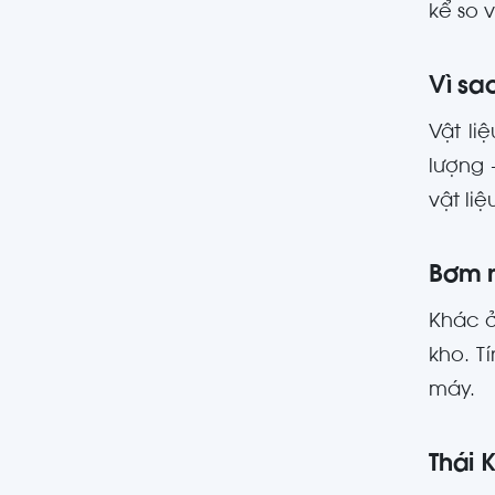
kể so 
Vì sa
Vật li
lượng 
vật liệ
Bơm 
Khác ở
kho. T
máy.
Thái 