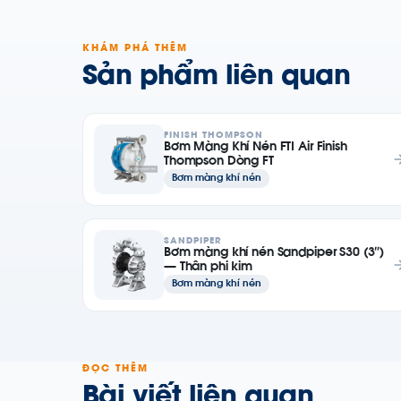
KHÁM PHÁ THÊM
Sản phẩm liên quan
FINISH THOMPSON
Bơm Màng Khí Nén FTI Air Finish
Thompson Dòng FT
Bơm màng khí nén
SANDPIPER
Bơm màng khí nén Sandpiper S30 (3″)
— Thân phi kim
Bơm màng khí nén
ĐỌC THÊM
Bài viết liên quan