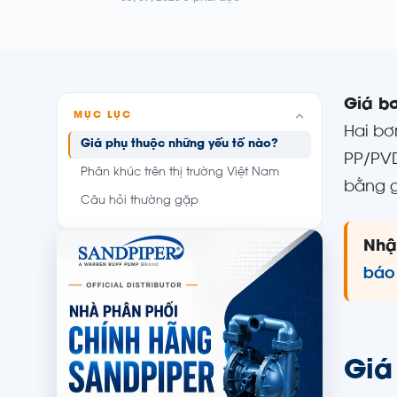
Giá b
MỤC LỤC
Hai bơ
Giá phụ thuộc những yếu tố nào?
PP/PVD
Phân khúc trên thị trường Việt Nam
bằng g
Câu hỏi thường gặp
Nhậ
báo
Giá