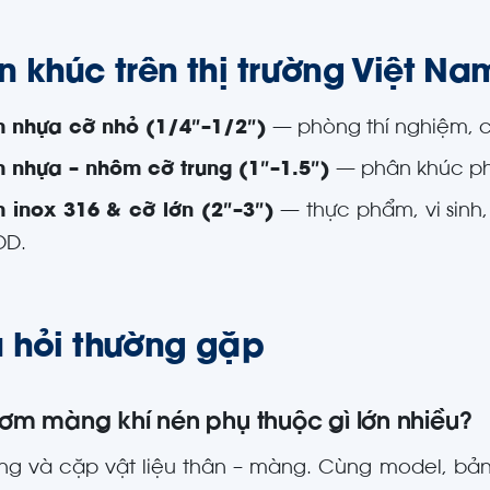
n khúc trên thị trường Việt Na
 nhựa cỡ nhỏ (1/4″–1/2″)
— phòng thí nghiệm, 
 nhựa – nhôm cỡ trung (1″–1.5″)
— phân khúc phổ
 inox 316 & cỡ lớn (2″–3″)
— thực phẩm, vi sinh
D.
 hỏi thường gặp
ơm màng khí nén phụ thuộc gì lớn nhiều?
g và cặp vật liệu thân – màng. Cùng model, bả