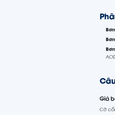
Phâ
Bơm
Bơm
Bơm
AOD
Câu
Giá b
Cỡ cổn