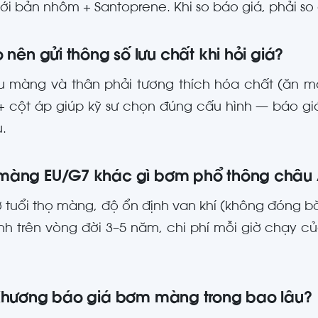
với bản nhôm + Santoprene. Khi so báo giá, phải so 
o nên gửi thông số lưu chất khi hỏi giá?
ệu màng và thân phải tương thích hóa chất (ăn mò
+ cột áp giúp kỹ sư chọn đúng cấu hình — báo g
u.
màng EU/G7 khác gì bơm phổ thông châu
 tuổi thọ màng, độ ổn định van khí (không đóng b
ính trên vòng đời 3–5 năm, chi phí mỗi giờ chạy 
Khương báo giá bơm màng trong bao lâu?