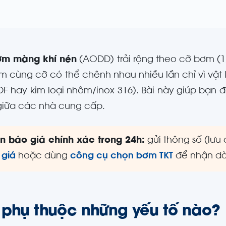
ơm màng khí nén
(AODD) trải rộng theo cỡ bơm (1/4
m cùng cỡ có thể chênh nhau nhiều lần chỉ vì vật 
F hay kim loại nhôm/inox 316). Bài này giúp bạn 
iữa các nhà cung cấp.
n báo giá chính xác trong 24h:
gửi thông số (lưu 
 giá
hoặc dùng
công cụ chọn bơm TKT
để nhận dò
 phụ thuộc những yếu tố nào?