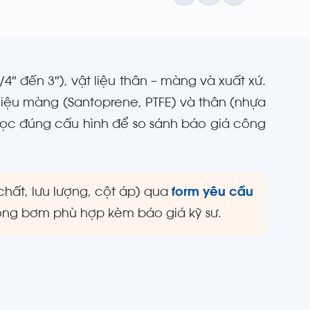
″ đến 3″), vật liệu thân – màng và xuất xứ.
liệu màng (Santoprene, PTFE) và thân (nhựa
đọc đúng cấu hình để so sánh báo giá công
chất, lưu lượng, cột áp) qua
form yêu cầu
ng bơm phù hợp kèm báo giá kỹ sư.