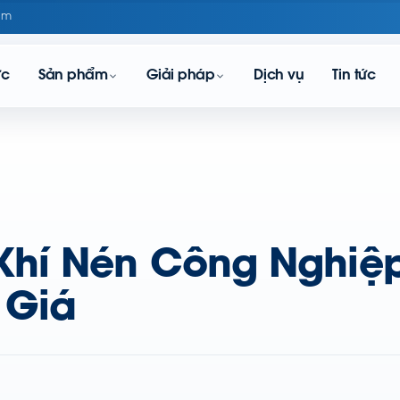
om
ực
Sản phẩm
Giải pháp
Dịch vụ
Tin tức
hí Nén Công Nghiệp
 Giá