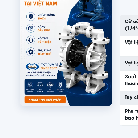
Cỡ c
(1/4″
Vật l
Vật l
Xuất 
thươn
Tùy c
Phụ t
bảo 