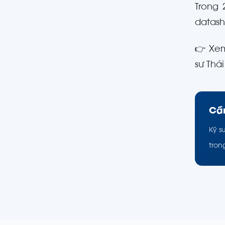
Trong 
datash
👉 Xe
sư Thá
Cần
Kỹ s
tron