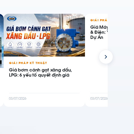
GIẢI PHÁP KỸ THUẬT
Giá Máy Bơm Chữa 
& Điện: Yếu Tố Giá 
Dự Án
GIẢI PHÁP KỸ THUẬT
Giá bơm cánh gạt xăng dầu,
LPG: 6 yếu tố quyết định giá
03/07/2026
03/07/2026