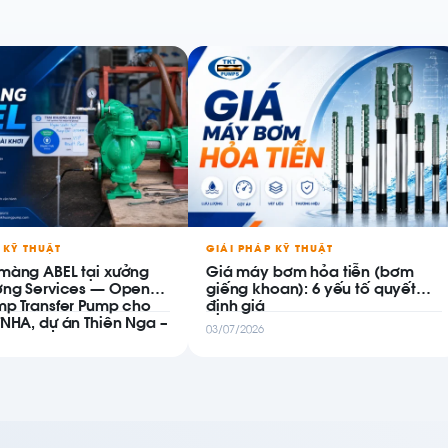
 KỸ THUẬT
GIẢI PHÁP KỸ THUẬT
màng ABEL tại xưởng
Giá máy bơm hỏa tiễn (bơm
ơng Services — Open
giếng khoan): 6 yếu tố quyết
mp Transfer Pump cho
định giá
TNHA, dự án Thiên Nga –
03/07/2026