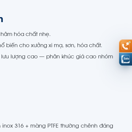
m
châm hóa chất nhẹ.
 biến cho xưởng xi mạ, sơn, hóa chất.
, lưu lượng cao — phân khúc giá cao nhóm
n inox 316 + màng PTFE thường chênh đáng