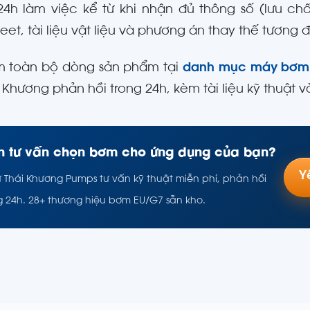
24h làm việc kể từ khi nhận đủ thông số (lưu chấ
eet, tài liệu vật liệu và phương án thay thế tương
m toàn bộ dòng sản phẩm tại
danh mục máy bơm 
i Khương phản hồi trong 24h, kèm tài liệu kỹ thuật
 tư vấn chọn bơm cho ứng dụng của bạn?
Y
ư Thái Khương Pumps tư vấn kỹ thuật miễn phí, phản hồi
g 24h. 28+ thương hiệu bơm EU/G7 sẵn kho.