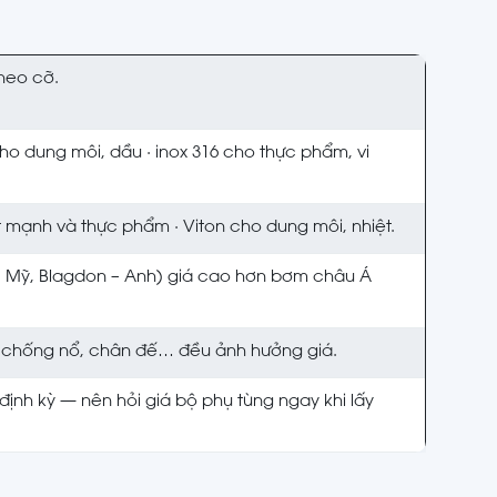
heo cỡ.
 dung môi, dầu · inox 316 cho thực phẩm, vi
t mạnh và thực phẩm · Viton cho dung môi, nhiệt.
– Mỹ, Blagdon – Anh) giá cao hơn bơm châu Á
X chống nổ, chân đế… đều ảnh hưởng giá.
ịnh kỳ — nên hỏi giá bộ phụ tùng ngay khi lấy