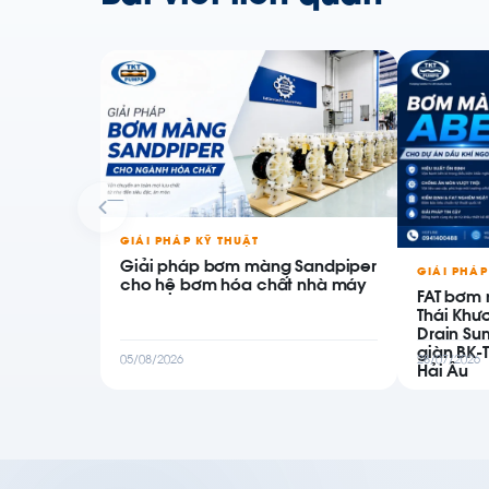
GIẢI PHÁP KỸ THUẬT
Giải pháp bơm màng Sandpiper
GIẢI PHÁP
cho hệ bơm hóa chất nhà máy
FAT bơm 
Thái Khư
Drain Su
giàn BK-
05/08/2026
28/07/2026
Hải Âu