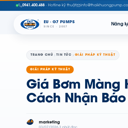
0941.400.488
· Hotline kỹ thuật
info@thaikhuongpump.c
EU · G7 PUMPS
Năng l
SINCE · 2007
TRANG CHỦ
TIN TỨC
GIẢI PHÁP KỸ THUẬT
GIẢI PHÁP KỸ THUẬT
Giá Bơm Màng K
Cách Nhận Báo
MA
marketing
03/07/2026
3 phút đọc