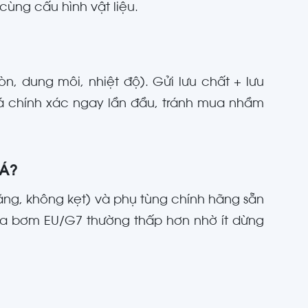
cùng cấu hình vật liệu.
n, dung môi, nhiệt độ). Gửi lưu chất + lưu
iá chính xác ngay lần đầu, tránh mua nhầm
 Á?
ăng, không kẹt) và phụ tùng chính hãng sẵn
của bơm EU/G7 thường thấp hơn nhờ ít dừng