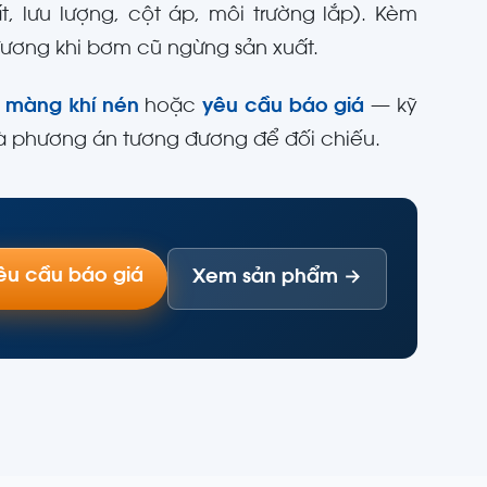
t, lưu lượng, cột áp, môi trường lắp). Kèm
 đương khi bơm cũ ngừng sản xuất.
màng khí nén
hoặc
yêu cầu báo giá
— kỹ
 và phương án tương đương để đối chiếu.
êu cầu báo giá
Xem sản phẩm →