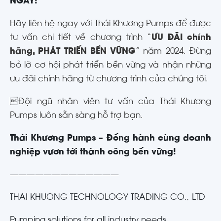
NGAY!
Hãy liên hệ ngay với Thái Khương Pumps để được
tư vấn chi tiết về chương trình “
ƯU ĐÃI chính
hãng, PHÁT TRIỂN BỀN VỮNG
” năm 2024. Đừng
bỏ lỡ cơ hội phát triển bền vững và nhận những
ưu đãi chính hãng từ chương trình của chúng tôi.
Đội ngũ nhân viên tư vấn của Thái Khương
Pumps luôn sẵn sàng hỗ trợ bạn.
Thái Khương Pumps – Đồng hành cùng doanh
nghiệp vươn tới thành công bền vững!
—————————————
THAI KHUONG TECHNOLOGY TRADING CO., LTD
Pumping solutions for all industry needs