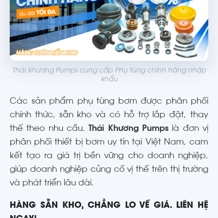
Thái Khương Pumps cung cấp Phụ tùng chính hãng nhập
khẩu
Các sản phẩm phụ tùng bơm được phân phối
chính thức, sẵn kho và có hỗ trợ lắp đặt, thay
thế theo nhu cầu.
Thái Khương Pumps
là đơn vị
phân phối thiết bị bơm uy tín tại Việt Nam, cam
kết tạo ra giá trị bền vững cho doanh nghiệp,
giúp doanh nghiệp củng cố vị thế trên thị trường
và phát triển lâu dài.
HÀNG SẴN KHO, CHẲNG LO VỀ GIÁ. LIÊN HỆ