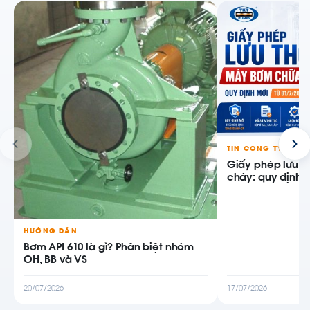
TIN CÔNG TY
Giấy phép lưu 
cháy: quy định m
HƯỚNG DẪN
Bơm API 610 là gì? Phân biệt nhóm
OH, BB và VS
20/07/2026
17/07/2026