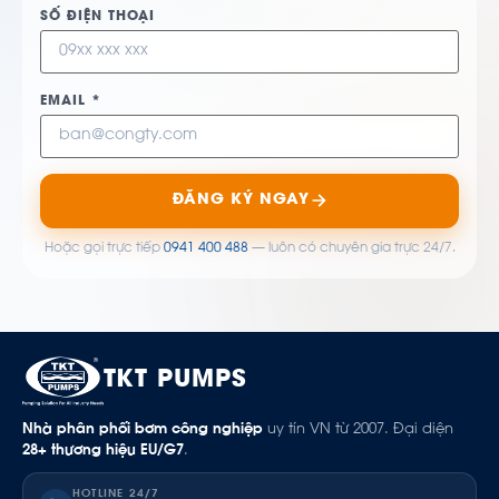
SỐ ĐIỆN THOẠI
EMAIL *
ĐĂNG KÝ NGAY
Hoặc gọi trực tiếp
0941 400 488
— luôn có chuyên gia trực 24/7.
TKT PUMPS
Nhà phân phối bơm công nghiệp
uy tín VN từ 2007. Đại diện
28+ thương hiệu EU/G7
.
HOTLINE 24/7