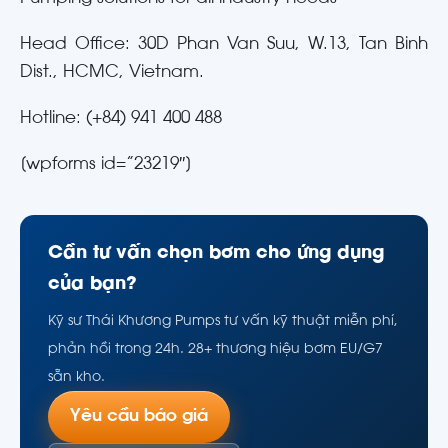
Head Office: 30D Phan Van Suu, W.13, Tan Binh
Dist., HCMC, Vietnam.
Hotline: (+84) 941 400 488
[wpforms id=”23219″]
Cần tư vấn chọn bơm cho ứng dụng
của bạn?
Kỹ sư Thái Khương Pumps tư vấn kỹ thuật miễn phí,
phản hồi trong 24h. 28+ thương hiệu bơm EU/G7
sẵn kho.
Yêu cầu báo giá