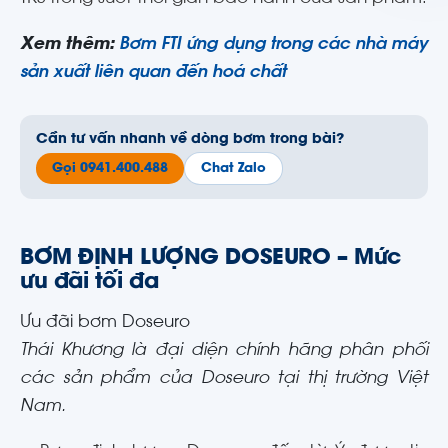
Xem thêm:
Bơm FTI ứng dụng trong các nhà máy
sản xuất liên quan đến hoá chất
Cần tư vấn nhanh về dòng bơm trong bài?
Gọi 0941.400.488
Chat Zalo
BƠM ĐỊNH LƯỢNG DOSEURO
– Mức
ưu đãi tối đa
Ưu đãi bơm Doseuro
Thái Khương là đại diện chính hãng phân phối
các sản phẩm của Doseuro tại thị trường Việt
Nam.