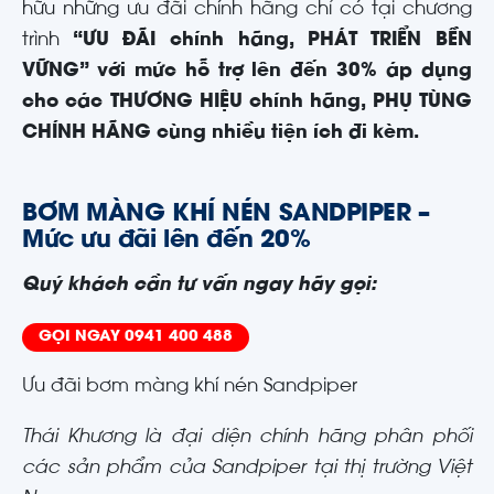
hữu những ưu đãi chính hãng chỉ có tại chương
trình
“ƯU ĐÃI chính hãng, PHÁT TRIỂN BỀN
VỮNG” với mức hỗ trợ lên đến 30% áp dụng
cho các THƯƠNG HIỆU chính hãng, PHỤ TÙNG
CHÍNH HÃNG cùng nhiều tiện ích đi kèm.
BƠM MÀNG KHÍ NÉN SANDPIPER
–
Mức ưu đãi lên đến 20%
Quý khách cần tư vấn ngay hãy gọi:
GỌI NGAY
0941 400 488
Ưu đãi bơm màng khí nén Sandpiper
Thái Khương là đại diện chính hãng phân phối
các sản phẩm của Sandpiper tại thị trường Việt