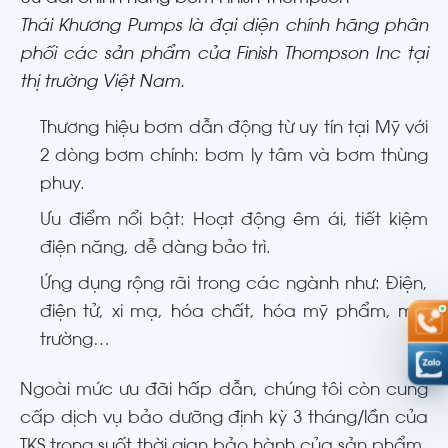
Thái Khương Pumps là đại diện chính hãng phân
phối các sản phẩm của Finish Thompson Inc tại
thị trường Việt Nam.
Thương hiệu bơm dẫn động từ uy tín tại Mỹ với
2 dòng bơm chính: bơm ly tâm và bơm thùng
phuy.
Ưu điểm nổi bật: Hoạt động êm ái, tiết kiệm
điện năng, dễ dàng bảo trì.
Ứng dụng rộng rãi trong các ngành như: Điện,
điện tử, xi mạ, hóa chất, hóa mỹ phẩm, môi
trường…
Ngoài mức ưu đãi hấp dẫn, chúng tôi còn cung
cấp dịch vụ bảo dưỡng định kỳ 3 tháng/lần của
TKS trong suốt thời gian bảo hành của sản phẩm.