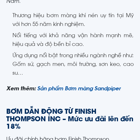
Nam.
Thương hiệu bơm màng khí nén uy tín tại Mỹ
với hơn 55 năm kinh nghiệm.
Nổi tiếng với khả năng vận hành mạnh mẽ,
hiệu quả và độ bền bỉ cao.
Ứng dụng nổi bật trong nhiều ngành nghề như:
Gốm sứ, gạch men, môi trường, sơn keo, cao
su…
Xem thêm:
Sản phẩm Bơm màng Sandpiper
BƠM DẪN ĐỘNG TỪ FINISH
THOMPSON INC
– Mức ưu đãi lên đến
18%
Ưu đãi chính hãng bơm Finish Thompson