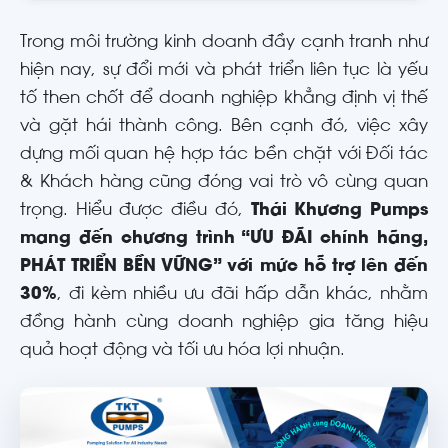
Trong môi trường kinh doanh đầy cạnh tranh như
hiện nay, sự đổi mới và phát triển liên tục là yếu
tố then chốt để doanh nghiệp khẳng định vị thế
và gặt hái thành công. Bên cạnh đó, việc xây
dựng mối quan hệ hợp tác bền chặt với Đối tác
& Khách hàng cũng đóng vai trò vô cùng quan
trọng. Hiểu được điều đó,
Thái Khương Pumps
mang đến chương trình “ƯU ĐÃI chính hãng,
PHÁT TRIỂN BỀN VỮNG” với mức hỗ trợ lên đến
30%
, đi kèm nhiều ưu đãi hấp dẫn khác, nhằm
đồng hành cùng doanh nghiệp gia tăng hiệu
quả hoạt động và tối ưu hóa lợi nhuận.