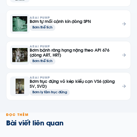
ARAI PUMP
Bơm tự mồi cánh kín dòng SPN
Bơm thể tích
ARAI PUMP
Bơm bánh răng hạng nặng theo API 676
(dòng ART, HRT)
Bơm thể tích
ARAI PUMP
Bơm trục đứng vỏ kép kiểu can VS6 (dòng
SV, SVD)
Bơm ly tâm trục đứng
ĐỌC THÊM
Bài viết liên quan