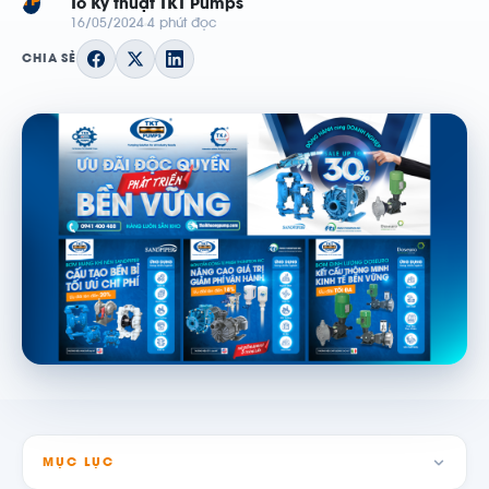
TP
Tổ Kỹ thuật TKT Pumps
16/05/2024
4 phút đọc
CHIA SẺ
MỤC LỤC