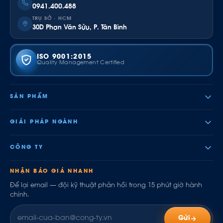
0941.400.488
TRỤ SỞ · HCM
30D Phan Văn Sửu, P. Tân Bình
ISO 9001:2015
Quality Management Certified
SẢN PHẨM
GIẢI PHÁP NGÀNH
CÔNG TY
NHẬN BÁO GIÁ NHANH
Để lại email — đội kỹ thuật phản hồi trong 15 phút giờ hành
chính.
Gửi