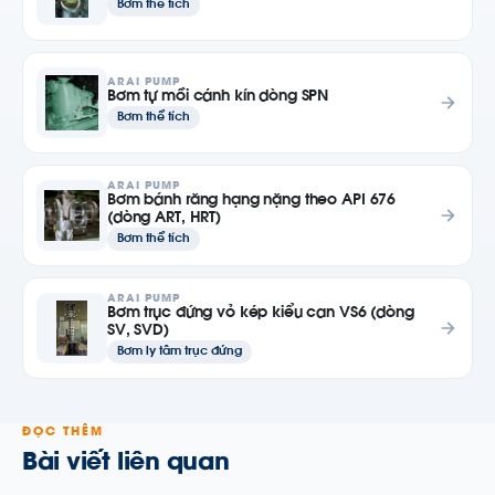
Bơm thể tích
ARAI PUMP
Bơm tự mồi cánh kín dòng SPN
Bơm thể tích
ARAI PUMP
Bơm bánh răng hạng nặng theo API 676
(dòng ART, HRT)
Bơm thể tích
ARAI PUMP
Bơm trục đứng vỏ kép kiểu can VS6 (dòng
SV, SVD)
Bơm ly tâm trục đứng
ĐỌC THÊM
Bài viết liên quan