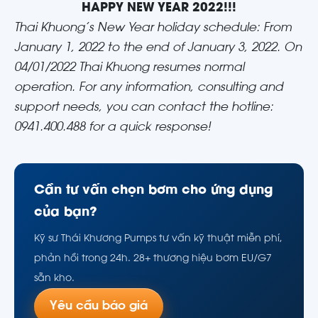
HAPPY NEW YEAR 2022!!!
Thai Khuong’s New Year holiday schedule: From
January 1, 2022 to the end of January 3, 2022. On
04/01/2022 Thai Khuong resumes normal
operation. For any information, consulting and
support needs, you can contact the hotline:
0941.400.488 for a quick response!
Cần tư vấn chọn bơm cho ứng dụng
của bạn?
Kỹ sư Thái Khương Pumps tư vấn kỹ thuật miễn phí,
phản hồi trong 24h. 28+ thương hiệu bơm EU/G7
sẵn kho.
Yêu cầu báo giá