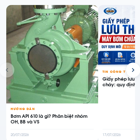
TIN CÔNG TY
Giấy phép lưu 
cháy: quy định m
HƯỚNG DẪN
Bơm API 610 là gì? Phân biệt nhóm
OH, BB và VS
20/07/2026
17/07/2026