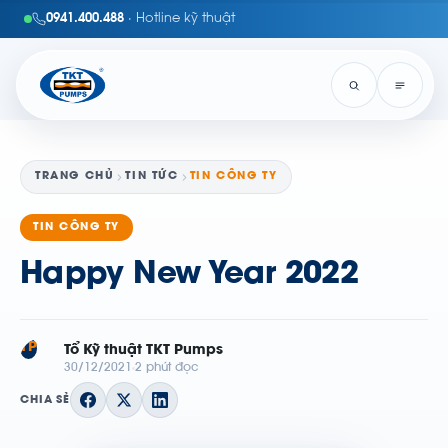
0941.400.488
· Hotline kỹ thuật
TRANG CHỦ
TIN TỨC
TIN CÔNG TY
TIN CÔNG TY
Happy New Year 2022
TP
Tổ Kỹ thuật TKT Pumps
30/12/2021
2 phút đọc
CHIA SẺ