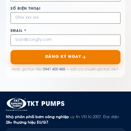
SỐ ĐIỆN THOẠI
EMAIL *
ĐĂNG KÝ NGAY
Hoặc gọi trực tiếp
0941 400 488
— luôn có chuyên gia trực 24/7.
TKT PUMPS
Nhà phân phối bơm công nghiệp
uy tín VN từ 2007. Đại diện
28+ thương hiệu EU/G7
.