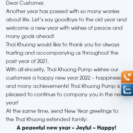
Dear Customer,
Another year has passed with so many worries
about life. Let’s say goodbye to the old year and
welcome a new year with wishes of peace and
many goals ahead!
Thai Khuong would like to thank you for always
trusting and accompanying us throughout the
past year of 2021.
With all sincerity, Thai Khuong Pump wishes our
customers a happy new year 2022 – happiness
and many achievements! Thai Khuong Pump is
pleased to continue to company you in the new
year!
At the same time, send New Year greetings to
the Thai Khuong extended family:
A peaceful new year – Joyful – Happy!