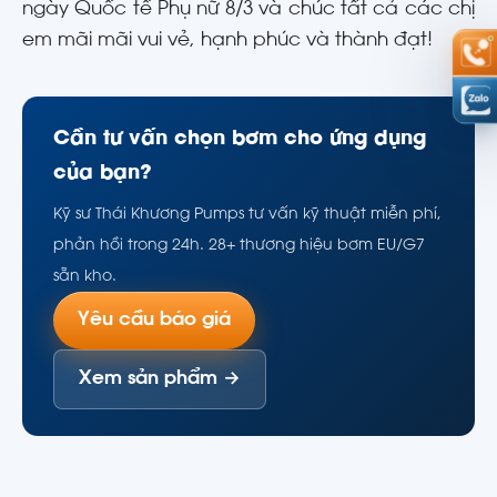
ngày Quốc tế Phụ nữ 8/3 và chúc tất cả các chị
em mãi mãi vui vẻ, hạnh phúc và thành đạt!
Cần tư vấn chọn bơm cho ứng dụng
của bạn?
Kỹ sư Thái Khương Pumps tư vấn kỹ thuật miễn phí,
phản hồi trong 24h. 28+ thương hiệu bơm EU/G7
sẵn kho.
Yêu cầu báo giá
Xem sản phẩm →