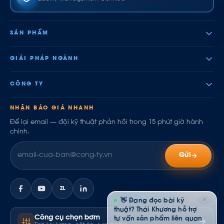
SẢN PHẨM
GIẢI PHÁP NGÀNH
CÔNG TY
NHẬN BÁO GIÁ NHANH
Để lại email — đội kỹ thuật phản hồi trong 15 phút giờ hành
chính.
Gửi
ZL
✕
👋 Đang đọc bài kỹ
thuật? Thái Khương hỗ trợ
Công cụ chọn bơm
tư vấn sản phẩm liên quan