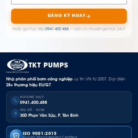
ĐĂNG KÝ NGAY
Hoặc gọi trực tiếp
0941 400 488
— luôn có chuyên gia trực 24/7.
TKT PUMPS
Nhà phân phối bơm công nghiệp
uy tín VN từ 2007. Đại diện
28+ thương hiệu EU/G7
.
HOTLINE 24/7
0941.400.488
TRỤ SỞ · HCM
30D Phan Văn Sửu, P. Tân Bình
ISO 9001:2015
Quality Management Certified