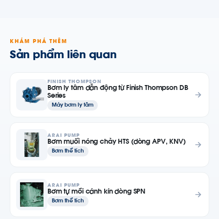
KHÁM PHÁ THÊM
Sản phẩm liên quan
FINISH THOMPSON
Bơm ly tâm dẫn động từ Finish Thompson DB
Series
Máy bơm ly tâm
ARAI PUMP
Bơm muối nóng chảy HTS (dòng APV, KNV)
Bơm thể tích
ARAI PUMP
Bơm tự mồi cánh kín dòng SPN
Bơm thể tích