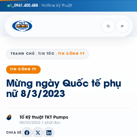
0941.400.488
· Hotline kỹ thuật
TRANG CHỦ
TIN TỨC
TIN CÔNG TY
TIN CÔNG TY
Mừng ngày Quốc tế phụ
nữ 8/3/2023
TP
Tổ Kỹ thuật TKT Pumps
08/03/2023
1 phút đọc
CHIA SẺ