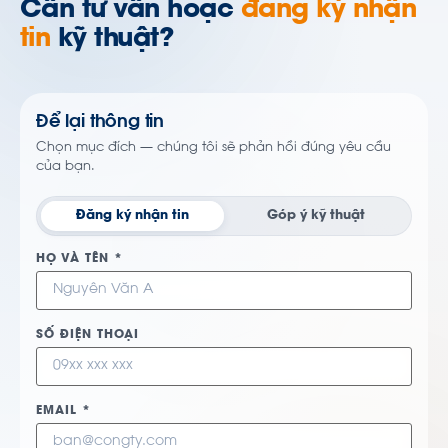
Cần tư vấn hoặc
đăng ký nhận
tin
kỹ thuật?
Để lại thông tin
Chọn mục đích — chúng tôi sẽ phản hồi đúng yêu cầu
của bạn.
Đăng ký nhận tin
Góp ý kỹ thuật
HỌ VÀ TÊN *
SỐ ĐIỆN THOẠI
EMAIL *