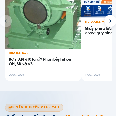
TIN CÔNG TY
Giấy phép lưu 
cháy: quy định m
HƯỚNG DẪN
Bơm API 610 là gì? Phân biệt nhóm
OH, BB và VS
20/07/2026
17/07/2026
TƯ VẤN CHUYÊN GIA · 24H