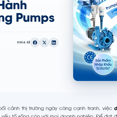
 Hành
ơng Pumps
CHIA SẺ
bối cảnh thị trường ngày càng cạnh tranh, việc
d