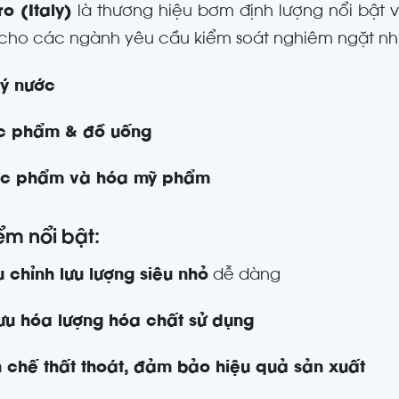
o (Italy)
là thương hiệu bơm định lượng nổi bật 
cho các ngành yêu cầu kiểm soát nghiêm ngặt nh
lý nước
c phẩm & đồ uống
c phẩm và hóa mỹ phẩm
ểm nổi bật:
u chỉnh lưu lượng siêu nhỏ
dễ dàng
 ưu hóa lượng hóa chất sử dụng
 chế thất thoát, đảm bảo hiệu quả sản xuất