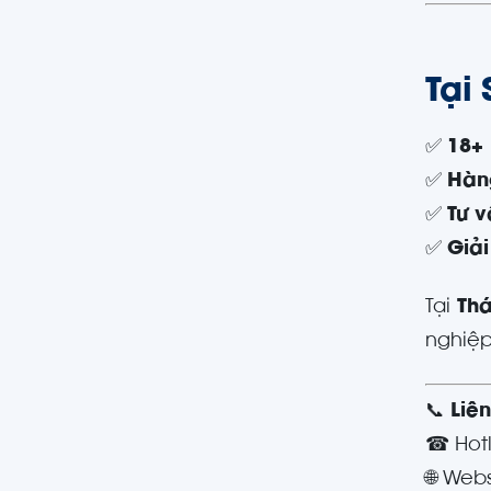
Tại
✅
18+
✅
Hàng
✅
Tư v
✅
Giải
Tại
Thá
nghiệp
📞
Liê
☎ Hotl
🌐 Web