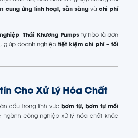
 được điều đó, các doanh nghiệp không chỉ
n cung ứng linh hoạt, sẵn sàng
và
chi phí
 nghiệp
,
Thái Khương Pumps
tự hào là đơn
n, giúp doanh nghiệp
tiết kiệm chi phí – tối
 tín Cho Xử Lý Hóa Chất
oàn cầu trong lĩnh vực
bơm từ, bơm tự mồi
c ngành công nghiệp xử lý hóa chất khắc