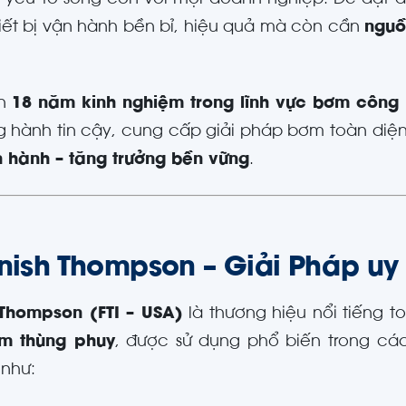
à yếu tố sống còn với mọi doanh nghiệp. Để đạt
iết bị vận hành bền bỉ, hiệu quả mà còn cần
nguồ
ơn
18 năm kinh nghiệm trong lĩnh vực bơm công
g hành tin cậy, cung cấp giải pháp bơm toàn diệ
 hành – tăng trưởng bền vững
.
inish Thompson – Giải Pháp uy
 Thompson (FTI – USA)
là thương hiệu nổi tiếng t
m thùng phuy
, được sử dụng phổ biến trong cá
 như: