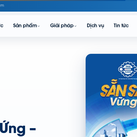
om
ực
Sản phẩm
Giải pháp
Dịch vụ
Tin tức
Ứng –