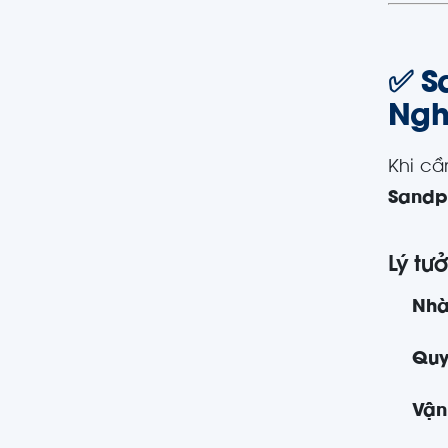
✅ S
Ngh
Khi cầ
Sandp
Lý tư
Nhà
Quy
Vận