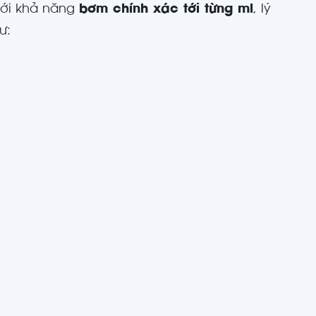
với khả năng
bơm chính xác tới từng ml
, lý
ư: