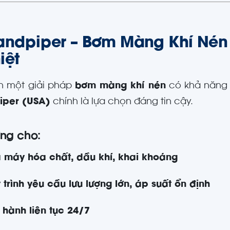
andpiper – Bơm Màng Khí Nén
iệt
n một giải pháp
bơm màng khí nén
có khả năng v
iper (USA)
chính là lựa chọn đáng tin cậy.
ởng cho:
 máy hóa chất, dầu khí, khai khoáng
 trình yêu cầu lưu lượng lớn, áp suất ổn định
 hành liên tục 24/7