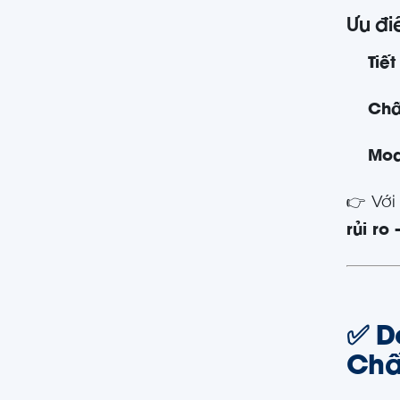
Ưu đi
Tiế
Chấ
Mod
👉 Với
rủi ro 
✅ D
Chấ