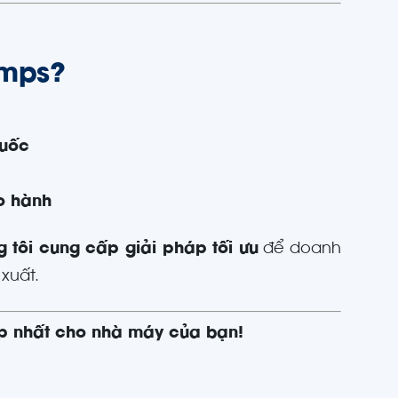
umps?
quốc
ảo hành
 tôi cung cấp giải pháp tối ưu
để doanh
xuất.
ợp nhất cho nhà máy của bạn!