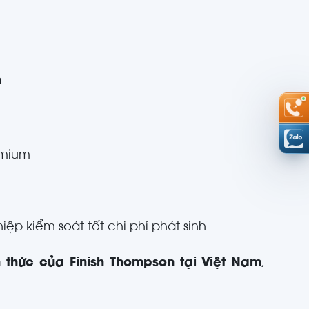
m
ymium
iệp kiểm soát tốt chi phí phát sinh
 thức của Finish Thompson tại Việt Nam
,