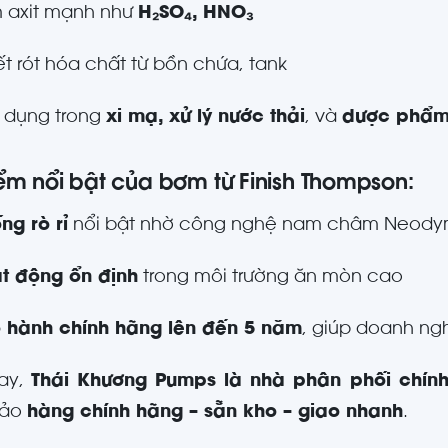
 axit mạnh như
H₂SO₄, HNO₃
t rót hóa chất từ bồn chứa, tank
 dụng trong
xi mạ, xử lý nước thải
, và
dược phẩ
ểm nổi bật của bơm từ Finish Thompson:
ng rò rỉ
nổi bật nhờ công nghệ nam châm Neod
t động ổn định
trong môi trường ăn mòn cao
 hành chính hãng lên đến 5 năm
, giúp doanh ngh
nay,
Thái Khương Pumps là nhà phân phối chính
bảo
hàng chính hãng – sẵn kho – giao nhanh
.