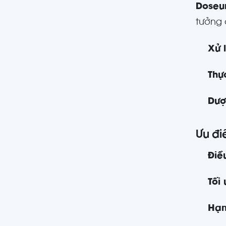
Doseur
tưởng 
Xử 
Thự
Dượ
Ưu đi
Điề
Tối
Hạn