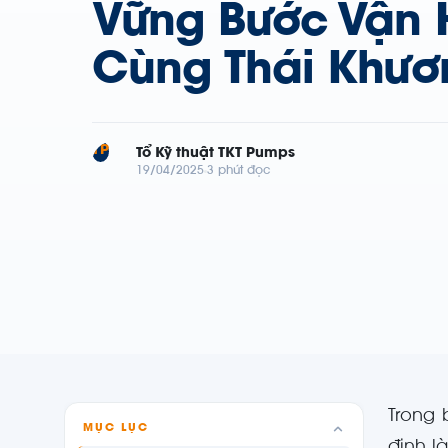
Vững Bước Vận
Cùng Thái Khư
TP
Tổ Kỹ thuật TKT Pumps
19/04/2025
3 phút đọc
Trong 
MỤC LỤC