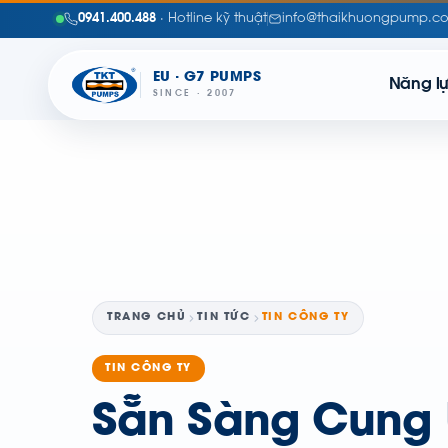
0941.400.488
· Hotline kỹ thuật
info@thaikhuongpump.c
EU · G7 PUMPS
Năng l
SINCE · 2007
TRANG CHỦ
TIN TỨC
TIN CÔNG TY
TIN CÔNG TY
Sẵn Sàng Cung 