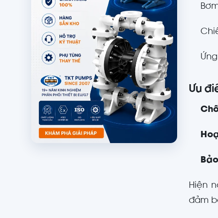
Bơm
Chiế
Ứng
Ưu đi
Chố
Hoạ
Bảo
Hiện 
đảm 