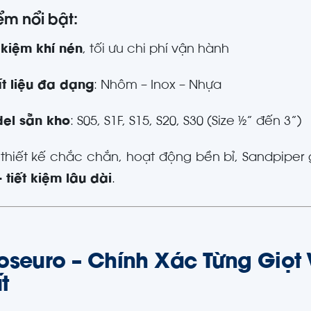
ểm nổi bật:
t kiệm khí nén
, tối ưu chi phí vận hành
t liệu đa dạng
: Nhôm – Inox – Nhựa
el sẵn kho
: S05, S1F, S15, S20, S30 (Size ½” đến 3”)
 thiết kế chắc chắn, hoạt động bền bỉ, Sandpipe
– tiết kiệm lâu dài
.
oseuro – Chính Xác Từng Giọt
t