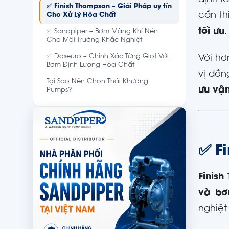
định l
✅ Finish Thompson – Giải Pháp uy tín
cần th
Cho Xử Lý Hóa Chất
tối ưu
.
✅ Sandpiper – Bơm Màng Khí Nén
Cho Môi Trường Khắc Nghiệt
✅ Doseuro – Chính Xác Từng Giọt Với
Với h
Bơm Định Lượng Hóa Chất
vị đồn
Tại Sao Nên Chọn Thái Khương
ưu vận
Pumps?
✅ F
Finish
và bơ
nghiệt