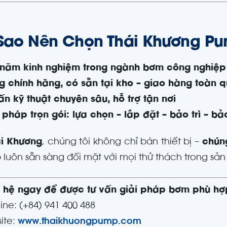
 Sao Nên Chọn Thái Khương P
 năm kinh nghiệm trong ngành bơm công nghiệp
 chính hãng, có sẵn tại kho – giao hàng toàn 
ấn kỹ thuật chuyên sâu, hỗ trợ tận nơi
 pháp trọn gói: lựa chọn – lắp đặt – bảo trì – b
i Khương
, chúng tôi không chỉ bán thiết bị –
chúng
 luôn sẵn sàng đối mặt với mọi thử thách trong sản 
n hệ ngay để được tư vấn giải pháp bơm phù h
ine: (+84) 941 400 488
site:
www.thaikhuongpump.com