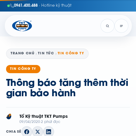
0941.400.488
· Hotline kỹ thuật
TRANG CHỦ
TIN TỨC
TIN CÔNG TY
TIN CÔNG TY
Thông báo tăng thêm thời
gian bảo hành
TP
Tổ Kỹ thuật TKT Pumps
09/04/2020
2 phút đọc
CHIA SẺ