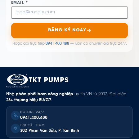
EMAIL *
ĐĂNG KÝ NGAY
Hoặc gọi trực tiếp
0941 400 488
— luôn có chuyên gia trực 24/7.
TKT PUMPS
Nhà phân phối bơm công nghiệp
uy tín VN từ 2007. Đại diện
28+ thương hiệu EU/G7
.
HOTLINE 24/7
0941.400.488
TRỤ SỞ · HCM
30D Phan Văn Sửu, P. Tân Bình