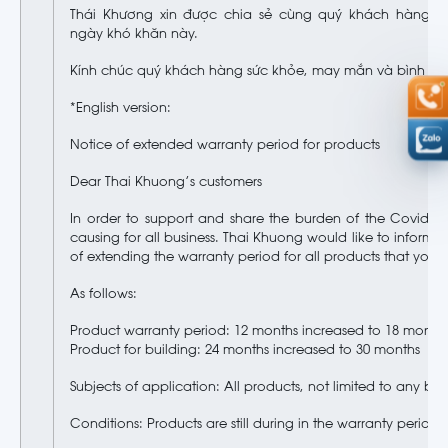
Thái Khương xin được chia sẻ cùng quý khách hàng t
ngày khó khăn này.
Kính chúc quý khách hàng sức khỏe, may mắn và bình an
*English version:
Notice of extended warranty period for products
Dear Thai Khuong’s customers
In order to support and share the burden of the Covid-1
causing for all business. Thai Khuong would like to inform t
of extending the warranty period for all products that you
As follows:
Product warranty period: 12 months increased to 18 month
Product for building: 24 months increased to 30 months
Subjects of application: All products, not limited to any br
Conditions: Products are still during in the warranty period