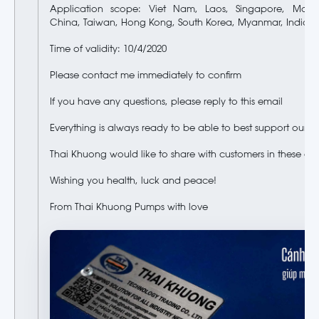
Application scope: Viet Nam, Laos, Singapore, Mala
China, Taiwan, Hong Kong, South Korea, Myanmar, India.
Time of validity: 10/4/2020
Please contact me immediately to confirm
If you have any questions, please reply to this email
Everything is always ready to be able to best support our c
Thai Khuong would like to share with customers in these diff
Wishing you health, luck and peace!
From Thai Khuong Pumps with love