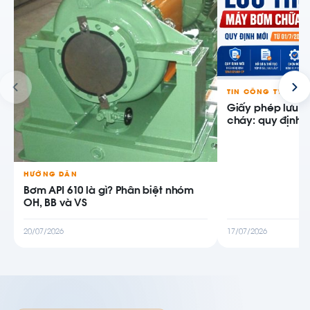
TIN CÔNG TY
Giấy phép lưu 
cháy: quy định m
HƯỚNG DẪN
Bơm API 610 là gì? Phân biệt nhóm
OH, BB và VS
20/07/2026
17/07/2026