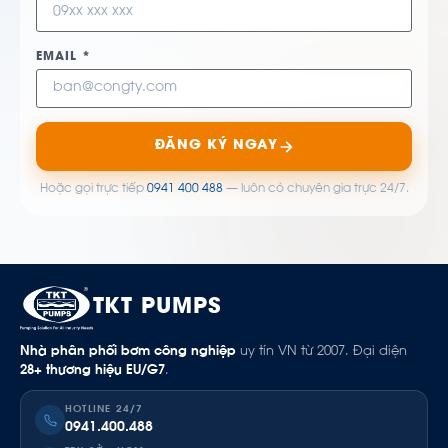
EMAIL *
ĐĂNG KÝ NGAY
Hoặc gọi trực tiếp
0941 400 488
— luôn có chuyên gia trực 24/7.
TKT PUMPS
Nhà phân phối bơm công nghiệp
uy tín VN từ 2007. Đại diện
28+ thương hiệu EU/G7
.
HOTLINE 24/7
0941.400.488