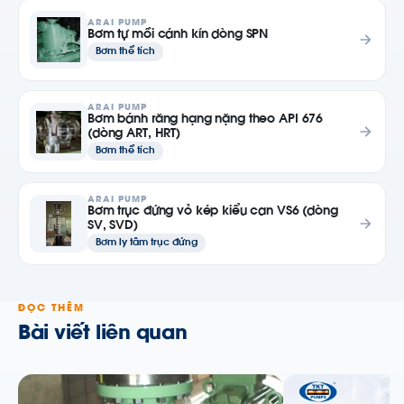
ARAI PUMP
Bơm tự mồi cánh kín dòng SPN
Bơm thể tích
ARAI PUMP
Bơm bánh răng hạng nặng theo API 676
(dòng ART, HRT)
Bơm thể tích
ARAI PUMP
Bơm trục đứng vỏ kép kiểu can VS6 (dòng
SV, SVD)
Bơm ly tâm trục đứng
ĐỌC THÊM
Bài viết liên quan