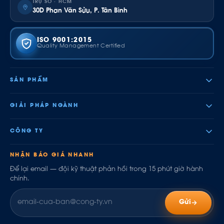
TRỤ SỞ · HCM
30D Phan Văn Sửu, P. Tân Bình
ISO 9001:2015
Quality Management Certified
SẢN PHẨM
GIẢI PHÁP NGÀNH
CÔNG TY
NHẬN BÁO GIÁ NHANH
Để lại email — đội kỹ thuật phản hồi trong 15 phút giờ hành
chính.
Gửi