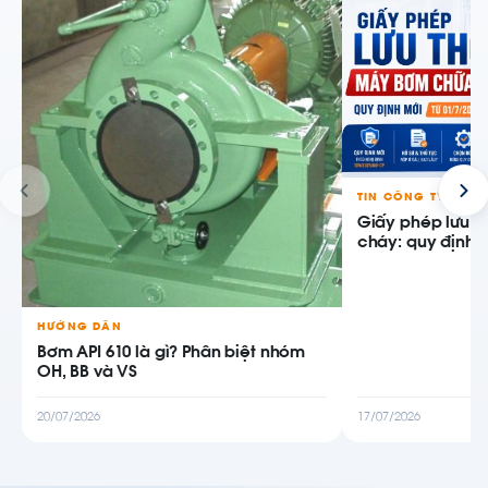
TIN CÔNG TY
Giấy phép lưu 
cháy: quy định m
HƯỚNG DẪN
Bơm API 610 là gì? Phân biệt nhóm
OH, BB và VS
20/07/2026
17/07/2026