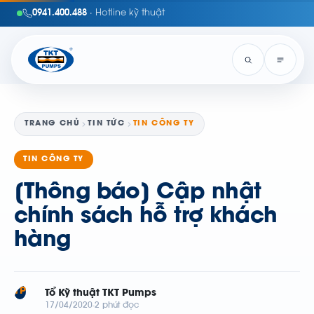
0941.400.488
· Hotline kỹ thuật
TRANG CHỦ
TIN TỨC
TIN CÔNG TY
TIN CÔNG TY
[Thông báo] Cập nhật
chính sách hỗ trợ khách
hàng
TP
Tổ Kỹ thuật TKT Pumps
17/04/2020
2 phút đọc