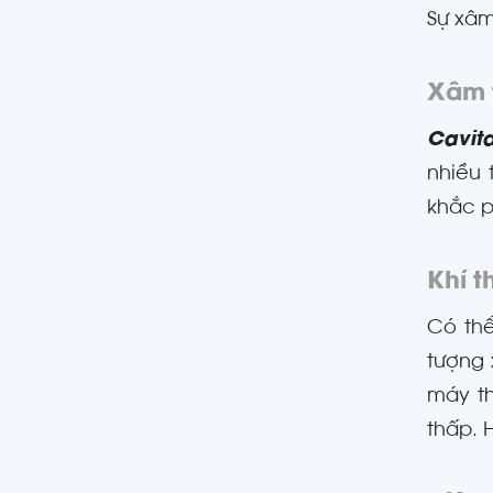
Sự xâm
Xâm t
Cavit
nhiều 
khắc p
Khí t
Có thể
tượng 
máy th
thấp. 