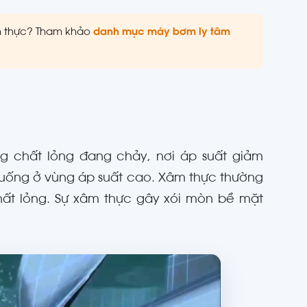
m thực? Tham khảo
danh mục máy bơm ly tâm
ng chất lỏng đang chảy, nơi áp suất giảm
xuống ở vùng áp suất cao. Xâm thực thường
hất lỏng. Sự xâm thực gây xói mòn bề mặt