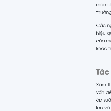
mòn do
thường
Các ng
hiệu q
của má
khác t
Tác
Xâm t
vấn đề
áp suấ
lên và