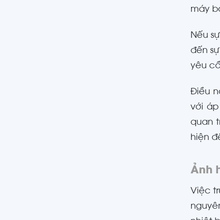
máy b
Nếu sự
đến sự
yêu c
Điều n
với áp
quan 
hiện đ
Ảnh h
Việc t
nguyên