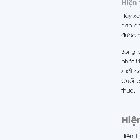
Hiện 
Hãy xe
hơn áp
được m
Bong b
phát t
suất c
Cuối c
thực.
Hiệ
Hiện 