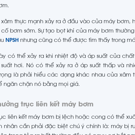
ơm.
 xâm thực mạnh xảy ra ở đầu vào của máy bơm, h
 cố bơm sớm. Sự tạo bọt khí của máy bơm thường
ầu
NPSH
nhưng cũng có thể được tìm thấy trong m
ày có thể xảy ra khi nhiệt độ và áp suất của chấ
 suất hơi. Nó có thể xảy ra ở áp suất thấp và nh
trọng là phải hiểu các dạng khác nhau của xâm
ể ngăn chặn nó bằng mọi giá.
ưởng trục liên kết máy bơm
rục liên kết máy bơm bị lệch hoặc cong có thể xu
 nhân cần phải đặc biệt chú ý chính là: máy bị r