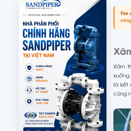
Tìm 
công
Xâm
Xâm th
xuống 
là kết
cũng n