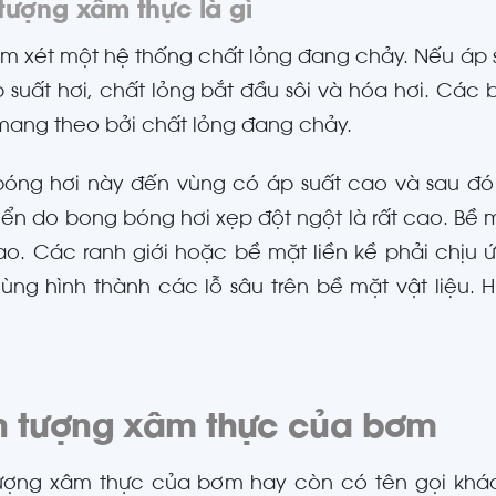
tượng xâm thực là gì
m xét một hệ thống chất lỏng đang chảy. Nếu áp
 suất hơi, chất lỏng bắt đầu sôi và hóa hơi. Các
ang theo bởi chất lỏng đang chảy.
óng hơi này đến vùng có áp suất cao và sau đó 
riển do bong bóng hơi xẹp đột ngột là rất cao. Bề
ao. Các ranh giới hoặc bề mặt liền kề phải chịu ứ
ùng hình thành các lỗ sâu trên bề mặt vật liệu. 
n tượng xâm thực của bơm
tượng xâm thực của bơm hay còn có tên gọi khá