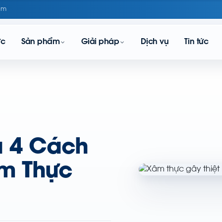
om
ực
Sản phẩm
Giải pháp
Dịch vụ
Tin tức
à 4 Cách
m Thực