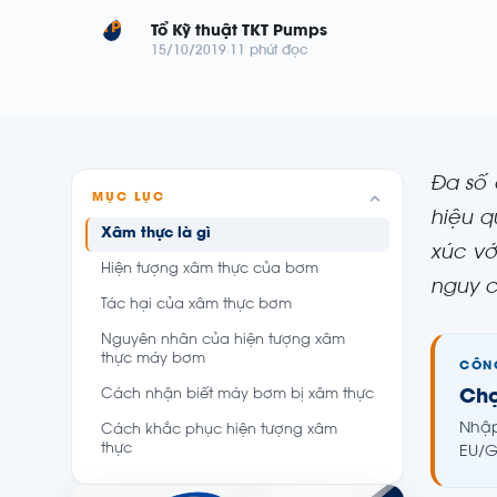
TP
Tổ Kỹ thuật TKT Pumps
15/10/2019
11 phút đọc
Đa số 
MỤC LỤC
hiệu q
Xâm thực là gì
xúc vớ
Hiện tượng xâm thực của bơm
nguy c
Tác hại của xâm thực bơm
Nguyên nhân của hiện tượng xâm
thực máy bơm
CÔNG
Cách nhận biết máy bơm bị xâm thực
Chọ
Nhập
Cách khắc phục hiện tượng xâm
thực
EU/G