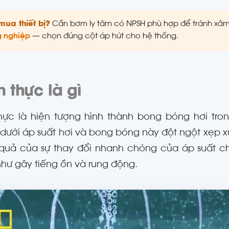
mua thiết bị?
Cần bơm ly tâm có NPSH phù hợp để tránh xâ
 nghiệp
— chọn đúng cột áp hút cho hệ thống.
 thực là gì
ực là hiện tượng hình thành bong bóng hơi tro
dưới áp suất hơi và bong bóng này đột ngột xẹp 
 quả của sự thay đổi nhanh chóng của áp suất c
hư gây tiếng ồn và rung động.