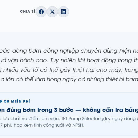
CHIA SẺ
các dòng bơm công nghiệp chuyên dùng hiện nay
uả vận hành cao. Tuy nhiên khi hoạt động trong th
i nhiều yếu tố có thể gây thiệt hại cho máy. Tr
ơ lớn có thể làm hỏng ngay cả những thiết bị bơm
 CỤ MIỄN PHÍ
n đúng bơm trong 3 bước — không cần tra bản
 lưu chất và điểm làm việc, TKT Pump Selector gợi ý ngay dòn
7 phù hợp kèm tính công suất và NPSH.