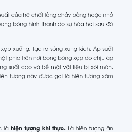
 suất của hệ chất lỏng chảy bằng hoặc nhỏ
 bong bóng hình thành do sự hóa hơi sau đó
xẹp xuống, tạo ra sóng xung kích. Áp suất
 mặt phía trên nơi bong bóng xẹp do chịu áp
ng suất cao và bề mặt vật liệu bị xói mòn.
Hiện tượng này được gọi là hiện tượng xâm
c là
hiện tượng khí thực.
Là hiện tượng ăn