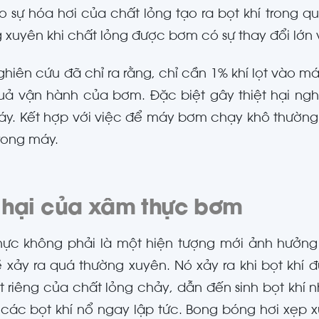
 sự hóa hơi của chất lỏng tạo ra bọt khí trong qu
 xuyên khi chất lỏng được bơm có sự thay đổi lớn 
hiên cứu đã chỉ ra rằng, chỉ cần 1% khí lọt vào 
uả vận hành của bơm. Đặc biệt gây thiệt hại n
y. Kết hợp với việc để máy bơm chạy khô thường
rong máy.
 hại của xâm thực bơm
hực không phải là một hiện tượng mới ảnh hưởn
 xảy ra quá thường xuyên. Nó xảy ra khi bọt khí
t riêng của chất lỏng chảy, dẫn đến sinh bọt khí 
 các bọt khí nổ ngay lập tức. Bong bóng hơi xẹ