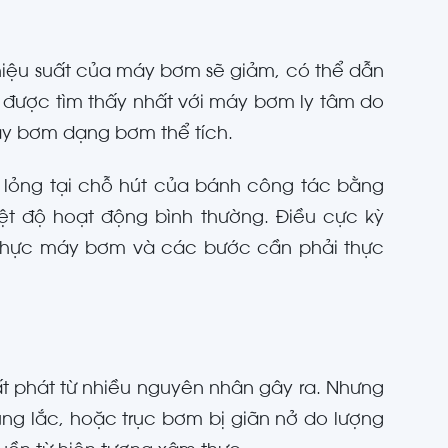
iệu suất của máy bơm sẽ giảm, có thể dẫn
 được tìm thấy nhất với máy bơm ly tâm do
áy bơm dạng bơm thể tích.
t lỏng tại chỗ hút của bánh công tác bằng
iệt độ hoạt động bình thường. Điều cực kỳ
 thực máy bơm và các bước cần phải thực
ất phát từ nhiều nguyên nhân gây ra. Nhưng
ung lắc, hoặc trục bơm bị giãn nở do lượng