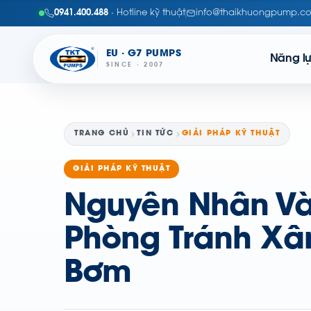
0941.400.488
· Hotline kỹ thuật
info@thaikhuongpump.c
EU · G7 PUMPS
Năng l
SINCE · 2007
TRANG CHỦ
TIN TỨC
GIẢI PHÁP KỸ THUẬT
GIẢI PHÁP KỸ THUẬT
Nguyên Nhân V
Phòng Tránh Xâ
Bơm