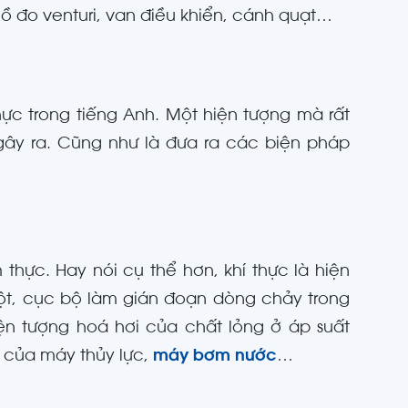
ồ đo venturi, van điều khiển, cánh quạt…
ực trong tiếng Anh. Một hiện tượng mà rất
gây ra. Cũng như là đưa ra các biện pháp
 thực. Hay nói cụ thể hơn, khí thực là hiện
gột, cục bộ làm gián đoạn dòng chảy trong
n tượng hoá hơi của chất lỏng ở áp suất
 của máy thủy lực,
máy bơm nước
…