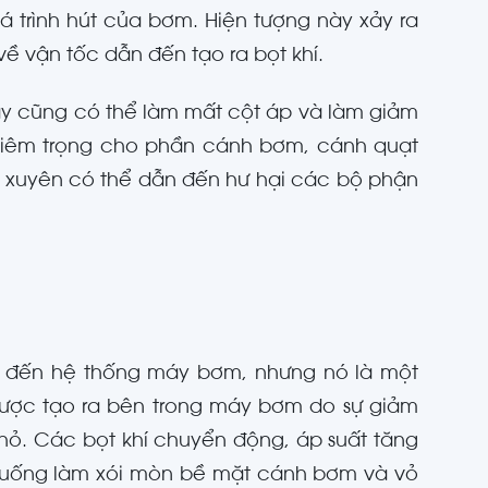
á trình hút của bơm. Hiện tượng này xảy ra
về vận tốc dẫn đến tạo ra bọt khí.
máy cũng có thể làm mất cột áp và làm giảm
ghiêm trọng cho phần cánh bơm, cánh quạt
 xuyên có thể dẫn đến hư hại các bộ phận
g đến hệ thống máy bơm, nhưng nó là một
 được tạo ra bên trong máy bơm do sự giảm
nhỏ. Các bọt khí chuyển động, áp suất tăng
p xuống làm xói mòn bề mặt cánh bơm và vỏ