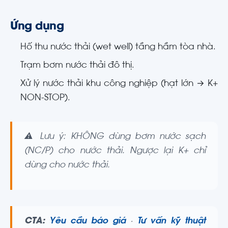
Ứng dụng
Hố thu nước thải (wet well) tầng hầm tòa nhà.
Trạm bơm nước thải đô thị.
Xử lý nước thải khu công nghiệp (hạt lớn → K+
NON-STOP).
⚠️ Lưu ý: KHÔNG dùng bơm nước sạch
(NC/P) cho nước thải. Ngược lại K+ chỉ
dùng cho nước thải.
CTA:
Yêu cầu báo giá
·
Tư vấn kỹ thuật