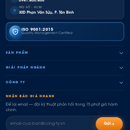
0941.400.488
TRỤ SỞ · HCM
30D Phan Văn Sửu, P. Tân Bình
ISO 9001:2015
Quality Management Certified
SẢN PHẨM
GIẢI PHÁP NGÀNH
CÔNG TY
NHẬN BÁO GIÁ NHANH
Để lại email — đội kỹ thuật phản hồi trong 15 phút giờ hành
chính.
Gửi