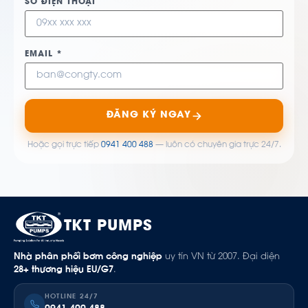
SỐ ĐIỆN THOẠI
EMAIL *
ĐĂNG KÝ NGAY
Hoặc gọi trực tiếp
0941 400 488
— luôn có chuyên gia trực 24/7.
TKT PUMPS
Nhà phân phối bơm công nghiệp
uy tín VN từ 2007. Đại diện
28+ thương hiệu EU/G7
.
HOTLINE 24/7