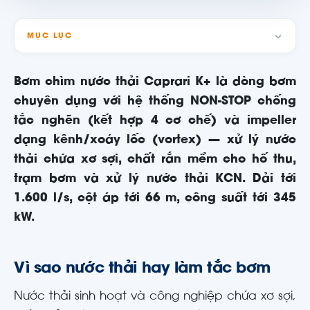
MỤC LỤC
Bơm chìm nước thải Caprari K+ là dòng bơm
chuyên dụng với hệ thống NON-STOP chống
tắc nghẽn (kết hợp 4 cơ chế) và impeller
dạng kênh/xoáy lốc (vortex) — xử lý nước
thải chứa xơ sợi, chất rắn mềm cho hố thu,
trạm bơm và xử lý nước thải KCN. Dải tới
1.600 l/s, cột áp tới 66 m, công suất tới 345
kW.
Vì sao nước thải hay làm tắc bơm
Nước thải sinh hoạt và công nghiệp chứa xơ sợi,