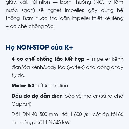
giấy, vải, túi nilon — bơm thường (NC, ly tâm
nước sạch) sẽ nghẹt impeller, gây dừng hệ
thống. Bơm nước thải cần impeller thiết kế riêng
+ cơ chế chống tắc.
Hệ NON-STOP của K+
4 cơ chế chống tắc kết hợp
+ impeller kênh
đơn/đa kênh/xoáy lốc (vortex) cho dòng chảy
tự do.
Motor IE3
tiết kiệm điện.
Đầu dò độ dẫn điện
bảo vệ motor (sáng chế
Caprari).
Dải: DN 40–500 mm · tới 1.600 l/s · cột áp tới 66
m · công suất tới 345 kW.