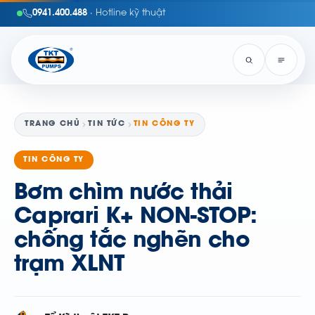
0941.400.488
· Hotline kỹ thuật
TRANG CHỦ
TIN TỨC
TIN CÔNG TY
TIN CÔNG TY
Bơm chìm nước thải
Caprari K+ NON-STOP:
chống tắc nghẽn cho
trạm XLNT