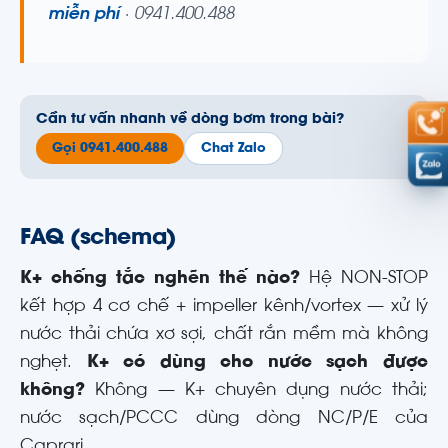
miễn phí
· 0941.400.488
Cần tư vấn nhanh về dòng bơm trong bài?
Gọi 0941.400.488
Chat Zalo
FAQ (schema)
K+ chống tắc nghẽn thế nào?
Hệ NON-STOP
kết hợp 4 cơ chế + impeller kênh/vortex — xử lý
nước thải chứa xơ sợi, chất rắn mềm mà không
nghẹt.
K+ có dùng cho nước sạch được
không?
Không — K+ chuyên dụng nước thải;
nước sạch/PCCC dùng dòng NC/P/E của
Caprari.