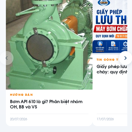
TIN CÔNG TY
Giấy phép lưu 
cháy: quy định m
HƯỚNG DẪN
Bơm API 610 là gì? Phân biệt nhóm
OH, BB và VS
20/07/2026
17/07/2026