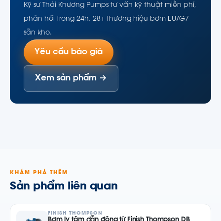
Kỹ sư Thái Khương Pumps tư vấn kỹ thuật miễn phí,
phản hồi trong 24h. 28+ thương hiệu bơm EU/G7
sẵn kho.
Yêu cầu báo giá
Xem sản phẩm →
KHÁM PHÁ THÊM
Sản phẩm liên quan
FINISH THOMPSON
Bơm ly tâm dẫn động từ Finish Thompson DB