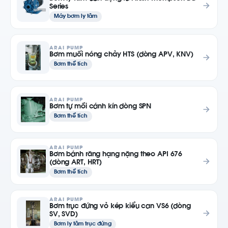
Series
Máy bơm ly tâm
ARAI PUMP
Bơm muối nóng chảy HTS (dòng APV, KNV)
Bơm thể tích
ARAI PUMP
Bơm tự mồi cánh kín dòng SPN
Bơm thể tích
ARAI PUMP
Bơm bánh răng hạng nặng theo API 676
(dòng ART, HRT)
Bơm thể tích
ARAI PUMP
Bơm trục đứng vỏ kép kiểu can VS6 (dòng
SV, SVD)
Bơm ly tâm trục đứng