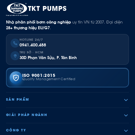
TKT PUMPS
Nhà phân phối bơm công nghiệp
uy tín VN từ 2007. Đại diện
28+ thương hiệu EU/G7
.
HOTLINE 24/7
0941.400.488
TRỤ SỞ · HCM
30D Phan Văn Sửu, P. Tân Bình
ISO 9001:2015
Quality Management Certified
SẢN PHẨM
GIẢI PHÁP NGÀNH
CÔNG TY