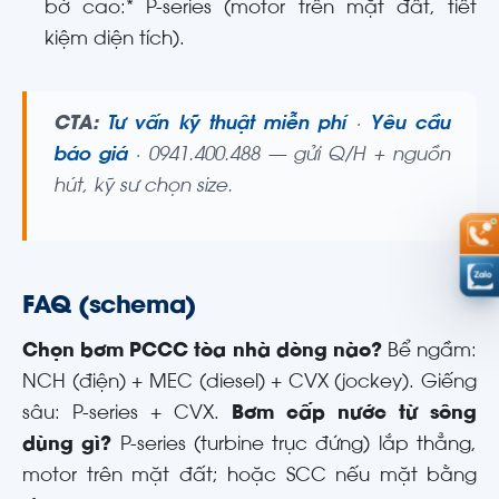
bờ cao:* P-series (motor trên mặt đất, tiết
kiệm diện tích).
CTA:
Tư vấn kỹ thuật miễn phí
·
Yêu cầu
báo giá
· 0941.400.488 — gửi Q/H + nguồn
hút, kỹ sư chọn size.
FAQ (schema)
Chọn bơm PCCC tòa nhà dòng nào?
Bể ngầm:
NCH (điện) + MEC (diesel) + CVX (jockey). Giếng
sâu: P-series + CVX.
Bơm cấp nước từ sông
dùng gì?
P-series (turbine trục đứng) lắp thẳng,
motor trên mặt đất; hoặc SCC nếu mặt bằng