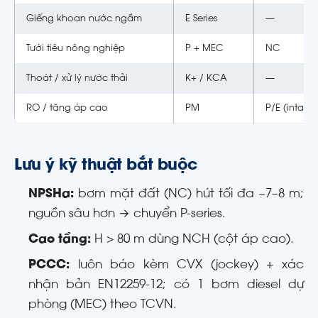
Giếng khoan nước ngầm
E Series
—
Tưới tiêu nông nghiệp
P + MEC
NC
Thoát / xử lý nước thải
K+ / KCA
—
RO / tăng áp cao
PM
P/E (intake
Lưu ý kỹ thuật bắt buộc
NPSHa:
bơm mặt đất (NC) hút tối đa ~7–8 m;
nguồn sâu hơn → chuyển P-series.
Cao tầng:
H > 80 m dùng NCH (cột áp cao).
PCCC:
luôn báo kèm CVX (jockey) + xác
nhận bản EN12259-12; có 1 bơm diesel dự
phòng (MEC) theo TCVN.