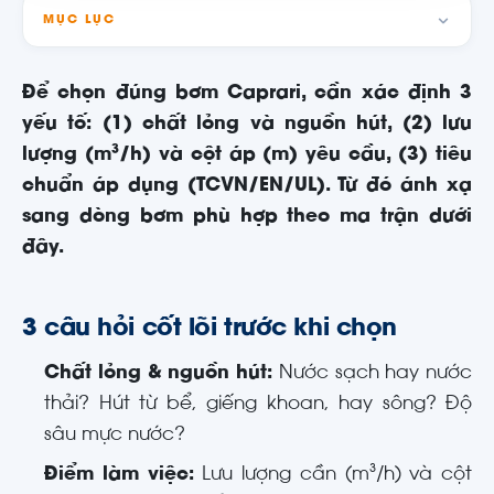
MỤC LỤC
Để chọn đúng bơm Caprari, cần xác định 3
yếu tố: (1) chất lỏng và nguồn hút, (2) lưu
lượng (m³/h) và cột áp (m) yêu cầu, (3) tiêu
chuẩn áp dụng (TCVN/EN/UL). Từ đó ánh xạ
sang dòng bơm phù hợp theo ma trận dưới
đây.
3 câu hỏi cốt lõi trước khi chọn
Chất lỏng & nguồn hút:
Nước sạch hay nước
thải? Hút từ bể, giếng khoan, hay sông? Độ
sâu mực nước?
Điểm làm việc:
Lưu lượng cần (m³/h) và cột