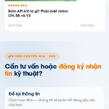
HƯỚNG DẪN
Bơm API 610 là gì? Phân biệt nhóm
OH, BB và VS
20/07/2026
17/07/2026
TƯ VẤN CHUYÊN GIA · 24H
Cần tư vấn hoặc
đăng ký nhận
tin
kỹ thuật?
Để lại thông tin
Chọn mục đích — chúng tôi sẽ phản hồi đúng yêu cầu
của bạn.