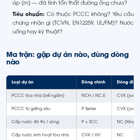
áp (m) — đã tính tổn thất đường ống chưa?
Tiêu chuẩn:
Có thuộc PCCC không? Yêu cầu
chứng nhận gì (TCVN, EN12259, UL/FM)? Nước
uống hay kỹ thuật?
Ma trận: gặp dự án nào, dùng dòng
nào
Loại dự án
Dòng chính
Dòng đi k
PCCC tòa nhà (bể ngầm)
NCH / NC.E
CVX (jockey
PCCC từ giếng sâu
P Series
CVX (jocke
Cấp nước đô thị / sông
P + SCC
NC (tăng á
Cấp nước sinh hoạt tòa nhà
CVX / HV
NC