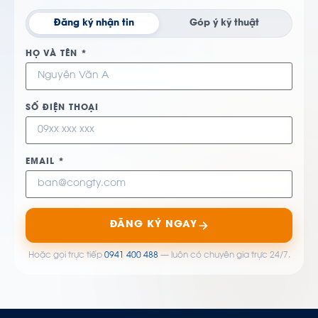
Đăng ký nhận tin
Góp ý kỹ thuật
HỌ VÀ TÊN *
SỐ ĐIỆN THOẠI
EMAIL *
ĐĂNG KÝ NGAY
Hoặc gọi trực tiếp
0941 400 488
— luôn có chuyên gia trực 24/7.