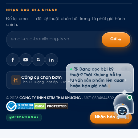
NHẬN BÁO GIÁ NHANH
Để lại email — đội kỹ thuật phản hồi trong 15 phút giờ hành
chính.
Gửi
ZL
✕
👋 Đang đọc bài kỹ
thuật? Thái Khương hỗ trợ
Công cụ chọn bơm
tư vấn sản phẩm liên quan
Tính lưu lượng · cột áp → ra model
hoặc báo giá nhé.
© 2026
CÔNG TY TNHH KTTM THÁI KHƯƠNG
· MST: 0304844502
Nhận báo giá
OPERATIONAL