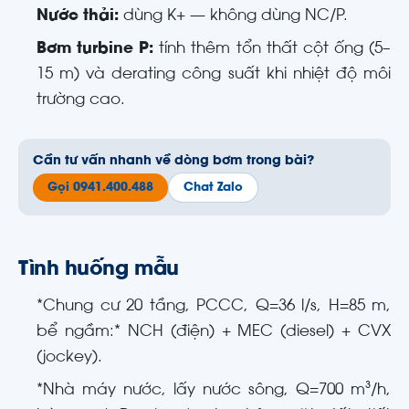
Nước thải:
dùng K+ — không dùng NC/P.
Bơm turbine P:
tính thêm tổn thất cột ống (5–
15 m) và derating công suất khi nhiệt độ môi
trường cao.
Cần tư vấn nhanh về dòng bơm trong bài?
Gọi 0941.400.488
Chat Zalo
Tình huống mẫu
*Chung cư 20 tầng, PCCC, Q=36 l/s, H=85 m,
bể ngầm:* NCH (điện) + MEC (diesel) + CVX
(jockey).
*Nhà máy nước, lấy nước sông, Q=700 m³/h,