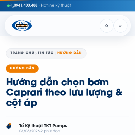
0941.400.488
· Hotline kỹ thuật
TRANG CHỦ
TIN TỨC
HƯỚNG DẪN
HƯỚNG DẪN
Hướng dẫn chọn bơm
Caprari theo lưu lượng &
cột áp
TP
Tổ Kỹ thuật TKT Pumps
04/06/2026
2 phút đọc