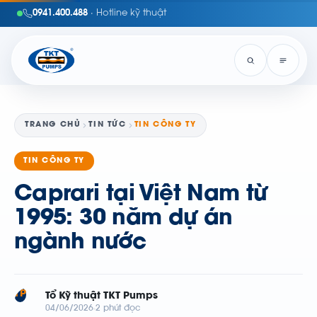
0941.400.488
· Hotline kỹ thuật
TRANG CHỦ
TIN TỨC
TIN CÔNG TY
TIN CÔNG TY
Caprari tại Việt Nam từ
1995: 30 năm dự án
ngành nước
TP
Tổ Kỹ thuật TKT Pumps
04/06/2026
2 phút đọc