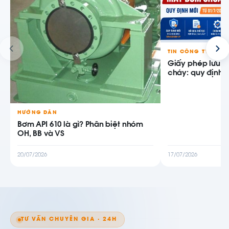
TIN CÔNG TY
Giấy phép lưu 
cháy: quy định m
HƯỚNG DẪN
Bơm API 610 là gì? Phân biệt nhóm
OH, BB và VS
20/07/2026
17/07/2026
TƯ VẤN CHUYÊN GIA · 24H