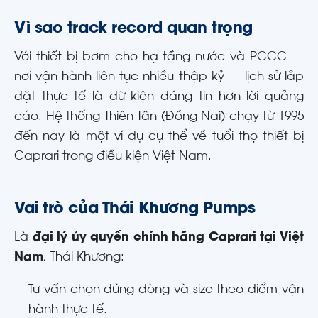
Vì sao track record quan trọng
Với thiết bị bơm cho hạ tầng nước và PCCC —
nơi vận hành liên tục nhiều thập kỷ — lịch sử lắp
đặt thực tế là dữ kiện đáng tin hơn lời quảng
cáo. Hệ thống Thiên Tân (Đồng Nai) chạy từ 1995
đến nay là một ví dụ cụ thể về tuổi thọ thiết bị
Caprari trong điều kiện Việt Nam.
Vai trò của Thái Khương Pumps
Là
đại lý ủy quyền chính hãng Caprari tại Việt
Nam
, Thái Khương:
Tư vấn chọn đúng dòng và size theo điểm vận
hành thực tế.