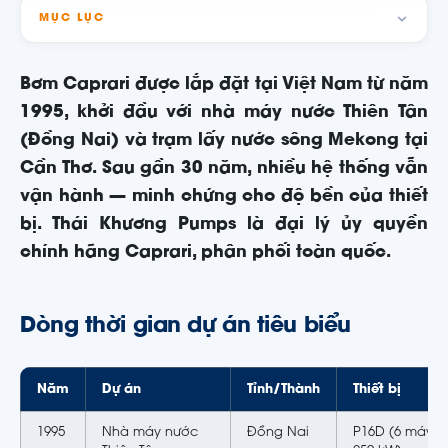
MỤC LỤC
Bơm Caprari được lắp đặt tại Việt Nam từ năm
1995, khởi đầu với nhà máy nước Thiên Tân
(Đồng Nai) và trạm lấy nước sông Mekong tại
Cần Thơ. Sau gần 30 năm, nhiều hệ thống vẫn
vận hành — minh chứng cho độ bền của thiết
bị. Thái Khương Pumps là đại lý ủy quyền
chính hãng Caprari, phân phối toàn quốc.
Dòng thời gian dự án tiêu biểu
Năm
Dự án
Tỉnh/Thành
Thiết bị
1995
Nhà máy nước
Đồng Nai
P16D (6 máy