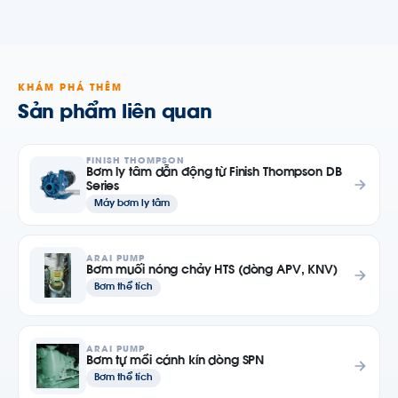
KHÁM PHÁ THÊM
Sản phẩm liên quan
FINISH THOMPSON
Bơm ly tâm dẫn động từ Finish Thompson DB
Series
Máy bơm ly tâm
ARAI PUMP
Bơm muối nóng chảy HTS (dòng APV, KNV)
Bơm thể tích
ARAI PUMP
Bơm tự mồi cánh kín dòng SPN
Bơm thể tích