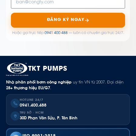
ĐĂNG KÝ NGAY
Hoặc gọi trực tiếp
0941 400 488
— luôn có chuyên gia trực 24/7.
TKT PUMPS
Nhà phân phối bơm công nghiệp
uy tín VN từ 2007. Đại diện
28+ thương hiệu EU/G7
.
HOTLINE 24/7
0941.400.488
TRỤ SỞ · HCM
30D Phan Văn Sửu, P. Tân Bình