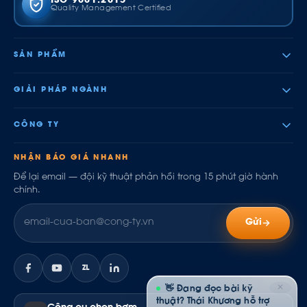
ISO 9001:2015
Quality Management Certified
SẢN PHẨM
GIẢI PHÁP NGÀNH
CÔNG TY
NHẬN BÁO GIÁ NHANH
Để lại email — đội kỹ thuật phản hồi trong 15 phút giờ hành
chính.
Gửi
ZL
✕
👋 Đang đọc bài kỹ
thuật? Thái Khương hỗ trợ