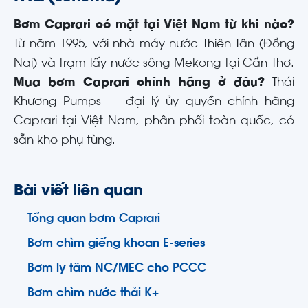
Bơm Caprari có mặt tại Việt Nam từ khi nào?
Từ năm 1995, với nhà máy nước Thiên Tân (Đồng
Nai) và trạm lấy nước sông Mekong tại Cần Thơ.
Mua bơm Caprari chính hãng ở đâu?
Thái
Khương Pumps — đại lý ủy quyền chính hãng
Caprari tại Việt Nam, phân phối toàn quốc, có
sẵn kho phụ tùng.
Bài viết liên quan
Tổng quan bơm Caprari
Bơm chìm giếng khoan E-series
Bơm ly tâm NC/MEC cho PCCC
Bơm chìm nước thải K+