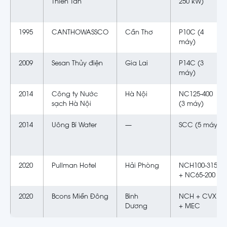
Thiên Tân
250 kW)
1995
CANTHOWASSCO
Cần Thơ
P10C (4
máy)
2009
Sesan Thủy điện
Gia Lai
P14C (3
máy)
2014
Công ty Nước
Hà Nội
NC125-400
sạch Hà Nội
(3 máy)
2014
Uông Bí Water
—
SCC (5 máy)
2020
Pullman Hotel
Hải Phòng
NCH100-315
+ NC65-200
2020
Bcons Miền Đông
Bình
NCH + CVX
Dương
+ MEC