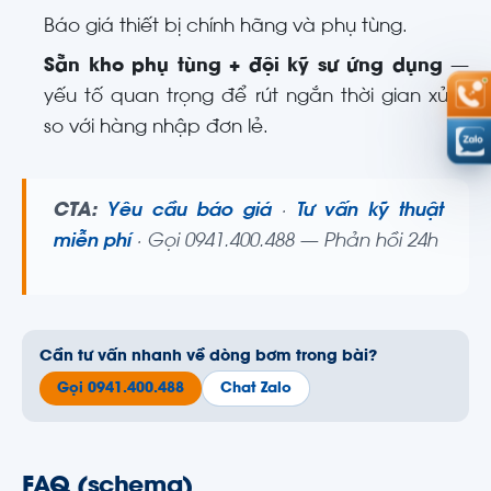
Báo giá thiết bị chính hãng và phụ tùng.
Sẵn kho phụ tùng + đội kỹ sư ứng dụng
—
yếu tố quan trọng để rút ngắn thời gian xử lý
so với hàng nhập đơn lẻ.
CTA:
Yêu cầu báo giá
·
Tư vấn kỹ thuật
miễn phí
· Gọi 0941.400.488 — Phản hồi 24h
Cần tư vấn nhanh về dòng bơm trong bài?
Gọi 0941.400.488
Chat Zalo
FAQ (schema)