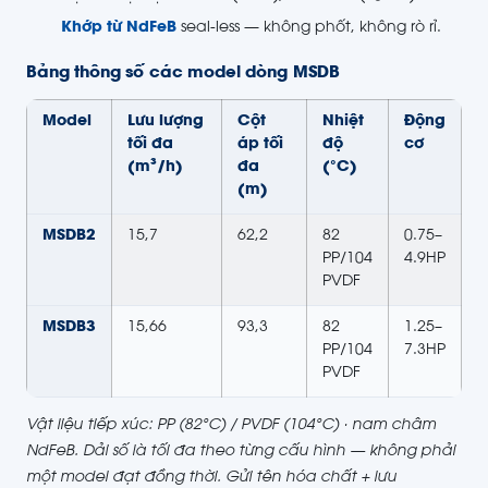
Khớp từ NdFeB
seal-less — không phốt, không rò rỉ.
Bảng thông số các model dòng MSDB
Model
Lưu lượng
Cột
Nhiệt
Động
tối đa
áp tối
độ
cơ
(m³/h)
đa
(°C)
(m)
MSDB2
15,7
62,2
82
0.75–
PP/104
4.9HP
PVDF
MSDB3
15,66
93,3
82
1.25–
PP/104
7.3HP
PVDF
Vật liệu tiếp xúc: PP (82°C) / PVDF (104°C) · nam châm
NdFeB. Dải số là tối đa theo từng cấu hình — không phải
một model đạt đồng thời. Gửi tên hóa chất + lưu