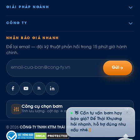
GIẢI PHÁP NGÀNH
CÔNG TY
NHẬN BÁO GIÁ NHANH
Để lại email — đội kỹ thuật phản hồi trong 15 phút giờ hành
chính.
Gửi
ZL
Công cụ chọn bơm
Tính lưu lượng · cột áp → ra model
✕
👋 Cần tư vấn bơm hay
báo giá? Để Thái Khương
hỏi nhanh, hỗ trợ đúng nhu
© 2026
CÔNG TY TNHH KTTM THÁI KHƯƠNG
· MST: 0304844502
cầu nhé.