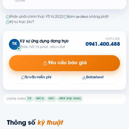
TỐI ĐA
Phân phối chính thức FTI từ 2022
Bơm sealless không phốt
Kỹ sư trực 24/7
HOTLINE
Kỹ sư ứng dụng đang trực
TK
0941.400.488
Phản hồi 15 phút · Mon–Sat
Yêu cầu báo giá
Tư vấn miễn phí
Datasheet
CE
UKCA
EAC
ATEX (tùy chọn)
CHỨNG NHẬN
Thông số
kỹ thuật