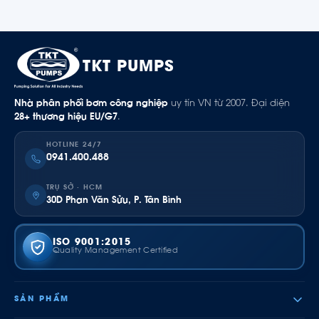
TKT PUMPS
Nhà phân phối bơm công nghiệp
uy tín VN từ 2007. Đại diện
28+ thương hiệu EU/G7
.
HOTLINE 24/7
0941.400.488
TRỤ SỞ · HCM
30D Phan Văn Sửu, P. Tân Bình
ISO 9001:2015
Quality Management Certified
SẢN PHẨM