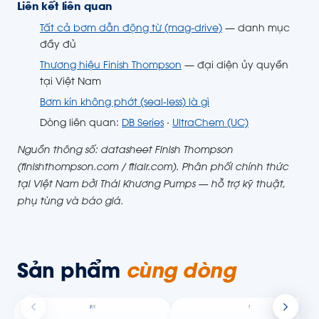
Liên kết liên quan
Tất cả bơm dẫn động từ (mag-drive)
— danh mục
đầy đủ
Thương hiệu Finish Thompson
— đại diện ủy quyền
tại Việt Nam
Bơm kín không phớt (seal-less) là gì
Dòng liên quan:
DB Series
·
UltraChem (UC)
Nguồn thông số: datasheet Finish Thompson
(finishthompson.com / ftiair.com). Phân phối chính thức
tại Việt Nam bởi Thái Khương Pumps — hỗ trợ kỹ thuật,
phụ tùng và báo giá.
Sản phẩm
cùng dòng