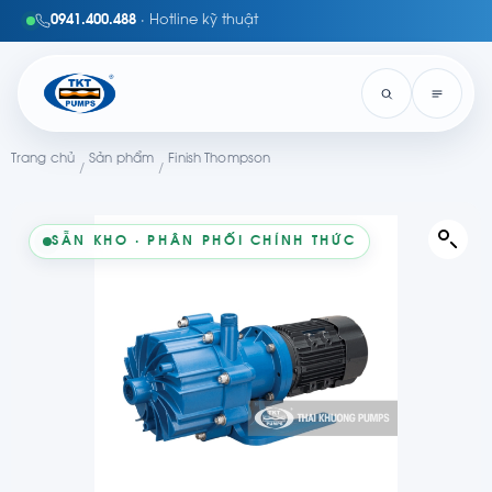
0941.400.488
· Hotline kỹ thuật
Trang chủ
Sản phẩm
Finish Thompson
/
/
SẴN KHO · PHÂN PHỐI CHÍNH THỨC