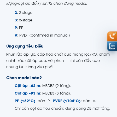
lượng/cột áp để kỹ sư TKT chọn đúng model.
2
: 2-stage
3
: 3-stage
P
: PP
V
: PVDF (confirmed in manual)
Ứng dụng tiêu biểu
Phun rửa áp lực, cấp hóa chất qua màng lọc/RO, châm
chính xác cột áp cao, vòi phun — khi cần đẩy cao
nhưng lưu lượng vừa phải.
Chọn model nào?
Cột áp ~62 m
: MSDB2 (2 tầng).
Cột áp ~93 m
: MSDB3 (3 tầng).
PP (≤82°C)
: bản -P ·
PVDF (≤104°C)
: bản -V.
Chỉ cần cột áp tiêu chuẩn: dùng dòng DB một tầng.