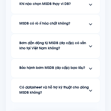
Khi nào chọn MSDB thay vì DB?
MSDB có rò rỉ hóa chất không?
Bơm dẫn động từ MSDB (đa cấp) có sẵn
kho tại Việt Nam không?
Bảo hành bơm MSDB (đa cấp) bao lâu?
Có datasheet và hỗ trợ kỹ thuật cho dòng
MSDB không?