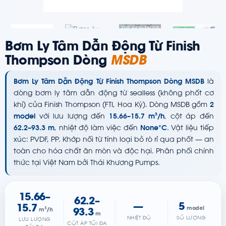
Bơm Ly Tâm Dẫn Động Từ Finish
Thompson Dòng
MSDB
Bơm Ly Tâm Dẫn Động Từ Finish Thompson Dòng MSDB
là
dòng bơm ly tâm dẫn động từ sealless (không phốt cơ
khí) của Finish Thompson (FTI, Hoa Kỳ). Dòng MSDB gồm
2
model
với lưu lượng đến
15.66–15.7 m³/h
, cột áp đến
62.2–93.3 m
, nhiệt độ làm việc đến
None°C
. Vật liệu tiếp
xúc: PVDF, PP. Khớp nối từ tính loại bỏ rò rỉ qua phốt — an
toàn cho hóa chất ăn mòn và độc hại. Phân phối chính
thức tại Việt Nam bởi Thái Khương Pumps.
15.66–
62.2–
—
5
15.7
model
m³/h
93.3
m
NHIỆT ĐỘ
SỐ LƯỢNG
LƯU LƯỢNG
CỘT ÁP TỐI ĐA