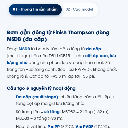
01 · Thông tin sản phẩm
02 · Các model
Bơm dẫn động từ Finish Thompson dòng
MSDB (đa cấp)
Dòng
MSDB
là bơm ly tâm dẫn động từ
đa cấp
(multistage) trên nền DB11/DB15 — cho
cột áp cao, lưu
lượng nhỏ
dùng cho phun, lọc và cấp hóa chất. Số
trong tên = số tầng cánh. Seal-less PP/PVDF, không phốt,
không rò rỉ. Cột áp tới ~93,3 m, áp tới 135 psi.
Cấu tạo & nguyên lý hoạt động
Đa cấp (multistage)
: nhiều tầng cánh nối tiếp →
tăng cột áp mà giữ lưu lượng nhỏ.
Số trong tên =
số tầng
: MSDB2 = 2 tầng (~62 m),
MSDB3 = 3 tầng (~93 m).
Hậu tố vật liệu:
P = PP
(82°C),
V = PVDF
(104°C).