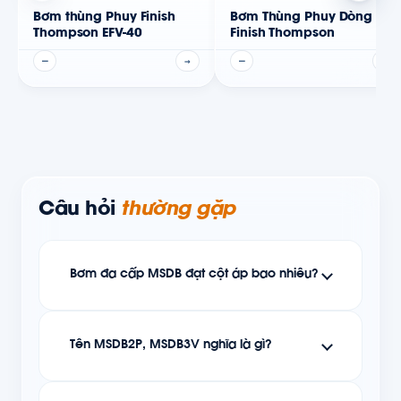
Bơm thùng Phuy Finish
Bơm Thùng Phuy Dòng TT -
Thompson EFV-40
Finish Thompson
—
→
—
→
Câu hỏi
thường gặp
Bơm đa cấp MSDB đạt cột áp bao nhiêu?
Tên MSDB2P, MSDB3V nghĩa là gì?