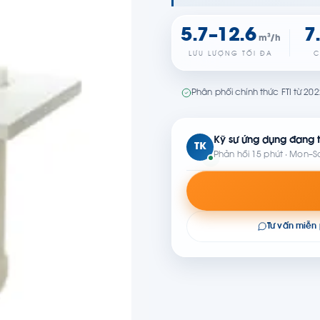
5.7–12.6
7
m³/h
LƯU LƯỢNG TỐI ĐA
C
Phân phối chính thức FTI từ 20
Kỹ sư ứng dụng đang t
TK
Phản hồi 15 phút · Mon–S
Tư vấn miễn 