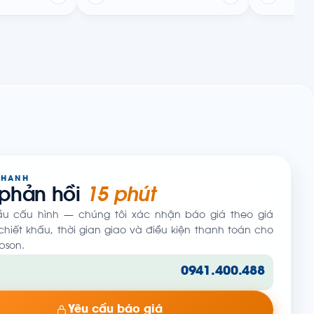
NHANH
 phản hồi
15 phút
ầu cấu hình — chúng tôi xác nhận báo giá theo giá
hiết khấu, thời gian giao và điều kiện thanh toán cho
pson.
0941.400.488
Yêu cầu báo giá