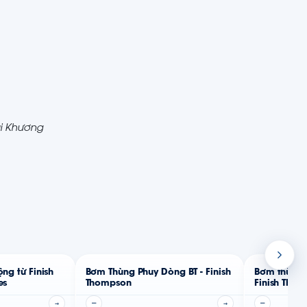
ái Khương
ng từ Finish
Bơm Thùng Phuy Dòng BT - Finish
Bơm thùng 
es
Thompson
Finish Thom
→
—
→
—