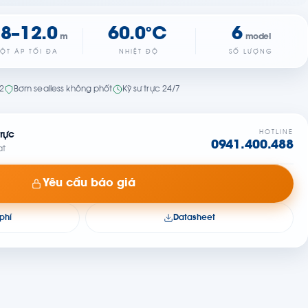
.8–12.0
60.0°C
6
m
model
ỘT ÁP TỐI ĐA
NHIỆT ĐỘ
SỐ LƯỢNG
22
Bơm sealless không phốt
Kỹ sư trực 24/7
HOTLINE
rực
0941.400.488
at
Yêu cầu báo giá
phí
Datasheet