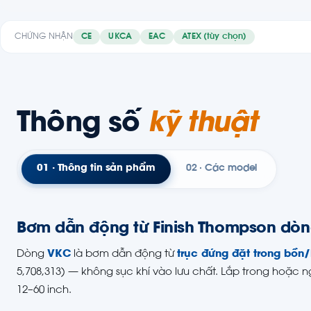
CHỨNG NHẬN
CE
UKCA
EAC
ATEX (tùy chọn)
Thông số
kỹ thuật
01 · Thông tin sản phẩm
02 · Các model
Bơm dẫn động từ Finish Thompson dòn
Dòng
VKC
là bơm dẫn động từ
trục đứng đặt trong bồn/
5,708,313) — không sục khí vào lưu chất. Lắp trong hoặc n
12–60 inch.