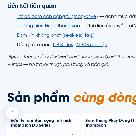
Liên kết liên quan
Tất cả bơm dẫn động từ (mag-drive)
— danh mục đầ
Thương hiệu Finish Thompson
— đại diện ủy quyền tại
Bơm kín không phớt (seal-less) là gì
Dòng liên quan:
DB Series
·
MSDB đa cấp
Nguồn thông số: datasheet Finish Thompson (finishthompson
Pumps — hỗ trợ kỹ thuật, phụ tùng và báo giá.
Sản phẩm
cùng dòn
Bơm ly tâm dẫn động từ Finish
Bơm Thùng Phuy Dòng TT -
Thompson DB Series
Thompson
—
→
—