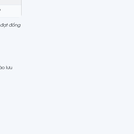
P
l đạt đồng
ào lưu