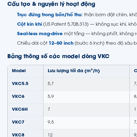
Cấu tạo & nguyên lý hoạt động
Trục đứng trong bồn/hố thu
: thân bơm đặt chìm, kh
Cột kín khí
(US Patent 5,708,313) — không sục khí, khô
Seal-less mag-drive
một tầng — không phốt, không rò 
Chiều dài cột
12–60 inch
(bước 6 inch) theo độ sâu b
Bảng thông số các model dòng VKC
Model
Lưu lượng tối đa (m³/h)
C
VKC5.5
5,7
7
VKC6
5,9
8
VKC6H
7
1
VKC7
9,5
7
VKC8
12
9