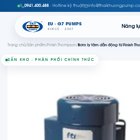
0941.400.488
· Hotline kỹ thuật
info@thaikhuongpump.c
EU · G7 PUMPS
Năng l
SINCE · 2007
Trang chủ
/
Sản phẩm
/
Finish Thompson
/
Bơm ly tâm dẫn động từ Finish T
SẴN KHO · PHÂN PHỐI CHÍNH THỨC