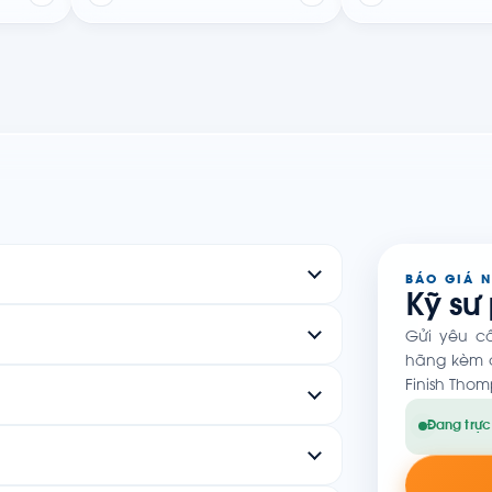
BÁO GIÁ 
Kỹ sư
Gửi yêu c
hãng kèm c
Finish Thom
Đang trực