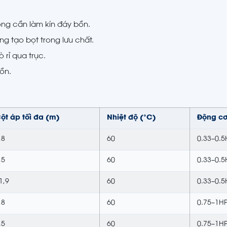
ông cần làm kín đáy bồn.
ng tạo bọt trong lưu chất.
rỉ qua trục.
ồn.
ột áp tối đa (m)
Nhiệt độ (°C)
Động c
,8
60
0.33–0.5
,5
60
0.33–0.5
1,9
60
0.33–0.5
,8
60
0.75–1H
,5
60
0.75–1H