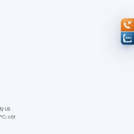
Mỹ US
°C; cột