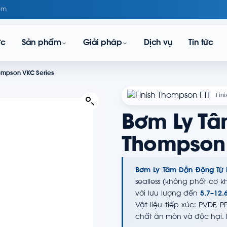
om
ực
Sản phẩm
Giải pháp
Dịch vụ
Tin tức
hompson VKC Series
Fin
Bơm Ly Tâ
Thompson
Bơm Ly Tâm Dẫn Động Từ 
sealless (không phốt cơ 
với lưu lượng đến
5.7–12.
Vật liệu tiếp xúc: PVDF, 
chất ăn mòn và độc hại. 