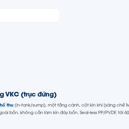
g VKC (trục đứng)
hố thu
(in-tank/sump), một tầng cánh, cột kín khí (sáng chế 
goài bồn, không cần làm kín đáy bồn. Seal-less PP/PVDF, tới 60