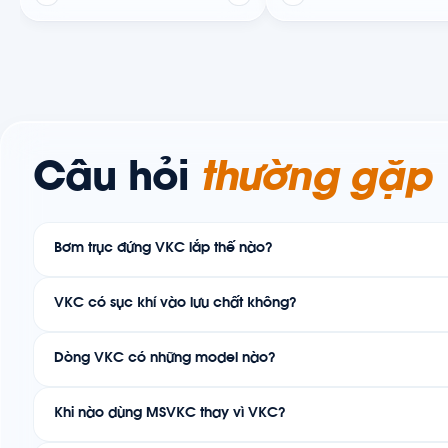
Câu hỏi
thường gặp
Bơm trục đứng VKC lắp thế nào?
VKC có sục khí vào lưu chất không?
Dòng VKC có những model nào?
Khi nào dùng MSVKC thay vì VKC?