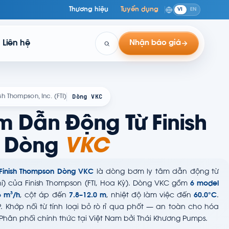
Thương hiệu
Tuyển dụng
VI
EN
Liên hệ
Nhận báo giá
Dòng VKC
ish Thompson, Inc. (FTI)
m Dẫn Động Từ Finish
 Dòng
VKC
Finish Thompson Dòng VKC
là dòng bơm ly tâm dẫn động từ
khí) của Finish Thompson (FTI, Hoa Kỳ). Dòng VKC gồm
6 model
6 m³/h
, cột áp đến
7.8–12.0 m
, nhiệt độ làm việc đến
60.0°C
.
PP. Khớp nối từ tính loại bỏ rò rỉ qua phốt — an toàn cho hóa
Phân phối chính thức tại Việt Nam bởi Thái Khương Pumps.