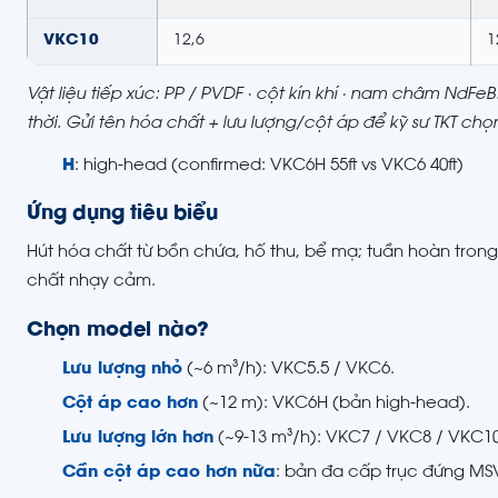
VKC10
12,6
1
Vật liệu tiếp xúc: PP / PVDF · cột kín khí · nam châm NdF
thời. Gửi tên hóa chất + lưu lượng/cột áp để kỹ sư TKT ch
H
: high-head (confirmed: VKC6H 55ft vs VKC6 40ft)
Ứng dụng tiêu biểu
Hút hóa chất từ bồn chứa, hố thu, bể mạ; tuần hoàn trong
chất nhạy cảm.
Chọn model nào?
Lưu lượng nhỏ
(~6 m³/h): VKC5.5 / VKC6.
Cột áp cao hơn
(~12 m): VKC6H (bản high-head).
Lưu lượng lớn hơn
(~9-13 m³/h): VKC7 / VKC8 / VKC10
Cần cột áp cao hơn nữa
: bản đa cấp trục đứng MS