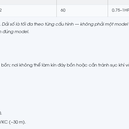
2
60
0.75–1H
eB. Dải số là tối đa theo từng cấu hình — không phải một mode
ọn đúng model.
 bồn; nơi không thể làm kín đáy bồn hoặc cần tránh sục khí v
.
VKC (~30 m).