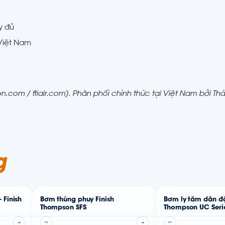
y đủ
 Việt Nam
.com / ftiair.com). Phân phối chính thức tại Việt Nam bởi Th
g
 Finish
Bơm thùng phuy Finish
Bơm ly tâm dẫn độ
Thompson SFS
Thompson UC Seri
→
—
→
—