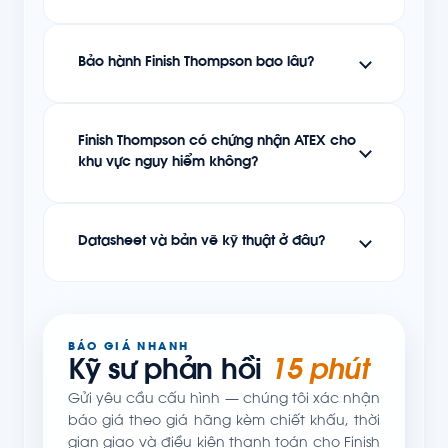
Bảo hành Finish Thompson bao lâu?
Finish Thompson có chứng nhận ATEX cho
khu vực nguy hiểm không?
Datasheet và bản vẽ kỹ thuật ở đâu?
BÁO GIÁ NHANH
Kỹ sư phản hồi
15 phút
Gửi yêu cầu cấu hình — chúng tôi xác nhận
báo giá theo giá hãng kèm chiết khấu, thời
gian giao và điều kiện thanh toán cho Finish