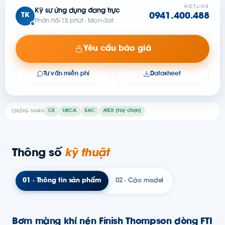
HOTLINE
Kỹ sư ứng dụng đang trực
TK
0941.400.488
Phản hồi 15 phút · Mon–Sat
Yêu cầu báo giá
Tư vấn miễn phí
Datasheet
CE
UKCA
EAC
ATEX (tùy chọn)
CHỨNG NHẬN
Thông số
kỹ thuật
01 · Thông tin sản phẩm
02 · Các model
Bơm màng khí nén Finish Thompson dòng FTI