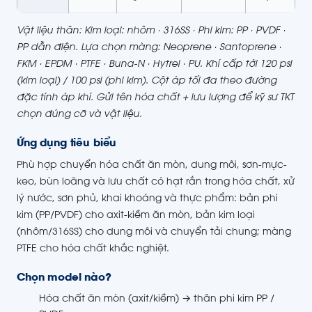
Vật liệu thân: Kim loại: nhôm · 316SS · Phi kim: PP · PVDF ·
PP dẫn điện. Lựa chọn màng: Neoprene · Santoprene ·
FKM · EPDM · PTFE · Buna-N · Hytrel · PU. Khí cấp tới 120 psi
(kim loại) / 100 psi (phi kim). Cột áp tối đa theo đường
đặc tính áp khí. Gửi tên hóa chất + lưu lượng để kỹ sư TKT
chọn đúng cỡ và vật liệu.
Ứng dụng tiêu biểu
Phù hợp chuyển hóa chất ăn mòn, dung môi, sơn-mực-
keo, bùn loãng và lưu chất có hạt rắn trong hóa chất, xử
lý nước, sơn phủ, khai khoáng và thực phẩm: bản phi
kim (PP/PVDF) cho axit-kiềm ăn mòn, bản kim loại
(nhôm/316SS) cho dung môi và chuyển tải chung; màng
PTFE cho hóa chất khắc nghiệt.
Chọn model nào?
Hóa chất ăn mòn (axit/kiềm) → thân phi kim PP /