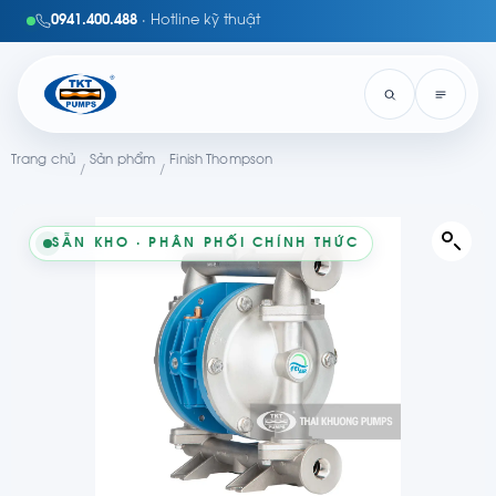
0941.400.488
· Hotline kỹ thuật
Trang chủ
Sản phẩm
Finish Thompson
/
/
SẴN KHO · PHÂN PHỐI CHÍNH THỨC