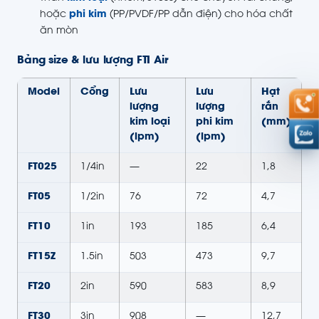
hoặc
phi kim
(PP/PVDF/PP dẫn điện) cho hóa chất
ăn mòn
Bảng size & lưu lượng FTI Air
Model
Cổng
Lưu
Lưu
Hạt
lượng
lượng
rắn
kim loại
phi kim
(mm)
(lpm)
(lpm)
FT025
1/4in
—
22
1,8
FT05
1/2in
76
72
4,7
FT10
1in
193
185
6,4
FT15Z
1.5in
503
473
9,7
FT20
2in
590
583
8,9
FT30
3in
908
—
12,7