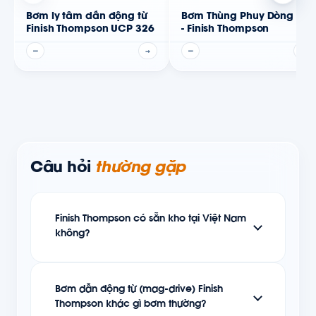
Bơm ly tâm dẫn động từ
Bơm Thùng Phuy Dòng TB
Finish Thompson UCP 326
- Finish Thompson
—
→
—
→
Câu hỏi
thường gặp
Finish Thompson có sẵn kho tại Việt Nam
không?
Bơm dẫn động từ (mag-drive) Finish
Thompson khác gì bơm thường?