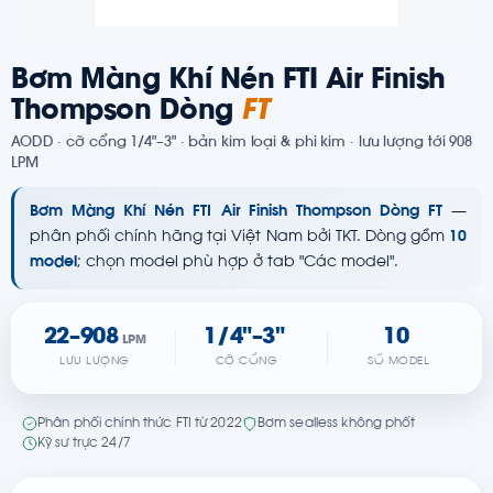
Bơm Màng Khí Nén FTI Air Finish
Thompson Dòng
FT
AODD · cỡ cổng 1/4"–3" · bản kim loại & phi kim · lưu lượng tới 908
LPM
Bơm Màng Khí Nén FTI Air Finish Thompson Dòng FT
—
phân phối chính hãng tại Việt Nam bởi TKT. Dòng gồm
10
model
; chọn model phù hợp ở tab "Các model".
22–908
1/4"–3"
10
LPM
LƯU LƯỢNG
CỠ CỔNG
SỐ MODEL
Phân phối chính thức FTI từ 2022
Bơm sealless không phốt
Kỹ sư trực 24/7