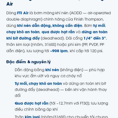
Air
Dòng
FTI Air
là bơm màng khí nén (AODD — air-operated
double diaphragm) chính hãng của Finish Thompson,
dùng
khí nén dẫn động, không cần điện
. Bơm
tự mồi
,
chạy khô an toàn
,
qua được hạt rắn
và
dừng an toàn
khi bít đường đẩy
(deadhead). Dải cổng
1/4″ đến 3″
,
thân kim loại (nhôm, 316SS) hoặc phi kim (PP, PVDF, PP
dẫn điện), lưu lượng tới
~908 lpm
, khí cấp tới 120 psi.
Đặc điểm & nguyên lý
Dẫn động bằng
khí nén
(không điện) — phù hợp
khu vực ẩm ướt và nguy cơ cháy nổ
Tự mồi, chạy khô an toàn
và dừng an toàn khi bít
đường đẩy (deadhead) — bền khi vận hành thay
đổi
Qua được hạt rắn
(tới ~12,7mm với FT30); lưu lượng
điều chỉnh bằng áp khí
Thân
kim loại
(nhôm/316SS) cho chuyển tải chung,