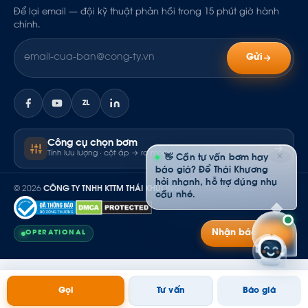
Để lại email — đội kỹ thuật phản hồi trong 15 phút giờ hành
chính.
Gửi
ZL
Công cụ chọn bơm
Tính lưu lượng · cột áp → ra model
✕
👋 Cần tư vấn bơm hay
báo giá? Để Thái Khương
hỏi nhanh, hỗ trợ đúng nhu
© 2026
CÔNG TY TNHH KTTM THÁI KHƯƠNG
· MST: 0304844502
cầu nhé.
Nhận báo giá
OPERATIONAL
Gọi
Tư vấn
Báo giá