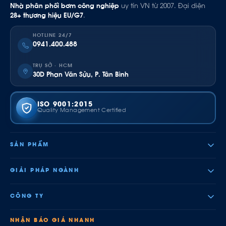
Nhà phân phối bơm công nghiệp
uy tín VN từ 2007. Đại diện
28+ thương hiệu EU/G7
.
HOTLINE 24/7
0941.400.488
TRỤ SỞ · HCM
30D Phan Văn Sửu, P. Tân Bình
ISO 9001:2015
Quality Management Certified
SẢN PHẨM
GIẢI PHÁP NGÀNH
CÔNG TY
NHẬN BÁO GIÁ NHANH