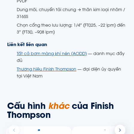
PVDF
Dung môi, chuyển tải chung → thân kim loại nhôm /
316SS
Chọn cổng theo lưu lượng: 1/4″ (FT025, ~22 lpm) đến
3″ (FT30, ~908 lpm)
Liên kết liên quan
Tất cả bơm màng khí nén (AODD)
— danh mục đầy
đủ
Thương hiệu Finish Thompson
— đại diện ủy quyền
tại Việt Nam
Cấu hình
khác
của Finish
Thompson