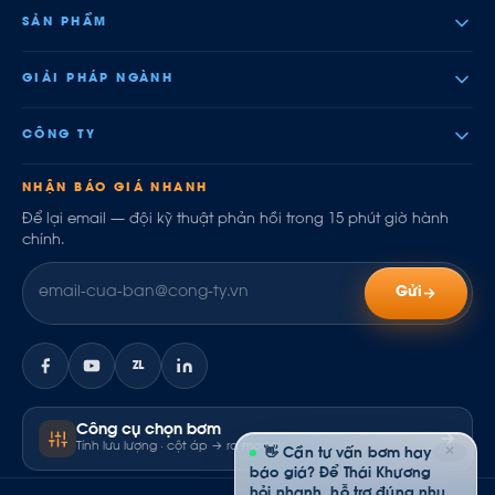
SẢN PHẨM
GIẢI PHÁP NGÀNH
CÔNG TY
NHẬN BÁO GIÁ NHANH
Để lại email — đội kỹ thuật phản hồi trong 15 phút giờ hành
chính.
Gửi
ZL
Công cụ chọn bơm
Tính lưu lượng · cột áp → ra model
✕
👋 Cần tư vấn bơm hay
báo giá? Để Thái Khương
hỏi nhanh, hỗ trợ đúng nhu