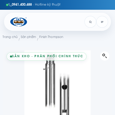
0941.400.488
· Hotline kỹ thuật
Trang chủ
Sản phẩm
Finish Thompson
/
/
SẴN KHO · PHÂN PHỐI CHÍNH THỨC