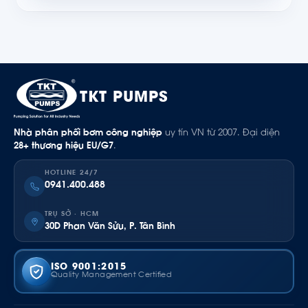
TKT PUMPS
Nhà phân phối bơm công nghiệp
uy tín VN từ 2007. Đại diện
28+ thương hiệu EU/G7
.
HOTLINE 24/7
0941.400.488
TRỤ SỞ · HCM
30D Phan Văn Sửu, P. Tân Bình
ISO 9001:2015
Quality Management Certified