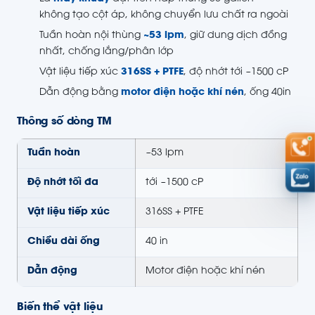
không tạo cột áp, không chuyển lưu chất ra ngoài
Tuần hoàn nội thùng
~53 lpm
, giữ dung dịch đồng
nhất, chống lắng/phân lớp
Vật liệu tiếp xúc
316SS + PTFE
, độ nhớt tới ~1500 cP
Dẫn động bằng
motor điện hoặc khí nén
, ống 40in
Thông số dòng TM
Tuần hoàn
~53 lpm
Độ nhớt tối đa
tới ~1500 cP
Vật liệu tiếp xúc
316SS + PTFE
Chiều dài ống
40 in
Dẫn động
Motor điện hoặc khí nén
Biến thể vật liệu