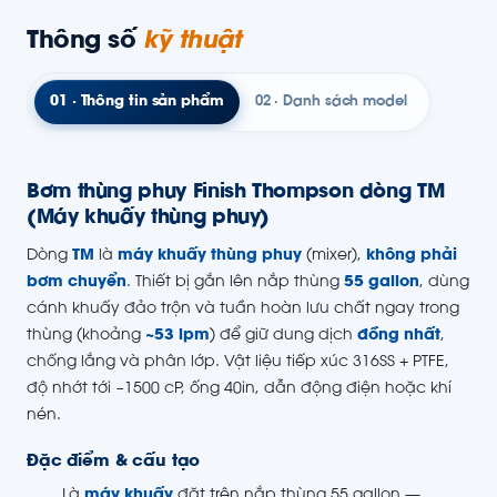
Thông số
kỹ thuật
01 · Thông tin sản phẩm
02 · Danh sách model
Bơm thùng phuy Finish Thompson dòng TM
(Máy khuấy thùng phuy)
Dòng
TM
là
máy khuấy thùng phuy
(mixer),
không phải
bơm chuyển
. Thiết bị gắn lên nắp thùng
55 gallon
, dùng
cánh khuấy đảo trộn và tuần hoàn lưu chất ngay trong
thùng (khoảng
~53 lpm
) để giữ dung dịch
đồng nhất
,
chống lắng và phân lớp. Vật liệu tiếp xúc 316SS + PTFE,
độ nhớt tới ~1500 cP, ống 40in, dẫn động điện hoặc khí
nén.
Đặc điểm & cấu tạo
Là
máy khuấy
đặt trên nắp thùng 55 gallon —