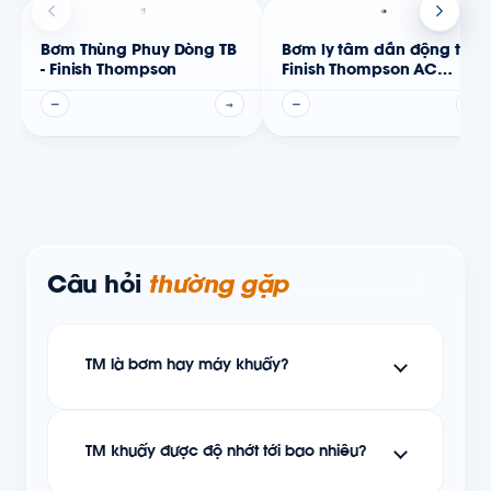
Bơm Thùng Phuy Dòng TB
Bơm ly tâm dẫn động từ
- Finish Thompson
Finish Thompson AC
Series
—
→
—
→
Câu hỏi
thường gặp
TM là bơm hay máy khuấy?
TM khuấy được độ nhớt tới bao nhiêu?