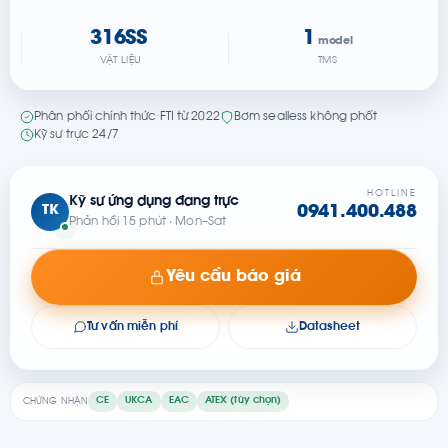
316SS
1
model
VẬT LIỆU
TMS
Phân phối chính thức FTI từ 2022
Bơm sealless không phốt
Kỹ sư trực 24/7
HOTLINE
Kỹ sư ứng dụng đang trực
TK
0941.400.488
Phản hồi 15 phút · Mon–Sat
Yêu cầu báo giá
Tư vấn miễn phí
Datasheet
CE
UKCA
EAC
ATEX (tùy chọn)
CHỨNG NHẬN