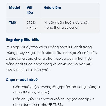
Model
Vật
Đặc điểm
liệu
TMS
316SS
Khuấy/tuần hoàn lưu chất
+ PTFE
trong thùng 55 gallon
Ứng dụng tiêu biểu
Phù hợp khuấy trộn và giữ đồng nhất lưu chất trong
thùng phuy 55 gallon ở hóa chất, sơn-mực và chế biến:
chống lắng cặn, chống phân lớp và duy trì hỗn hợp
đồng nhất trước hoặc trong khi chiết rót, với vật liệu
316SS + PTFE chịu hóa chất.
Chọn model nào?
Cần khuấy trộn, chống lắng/phân lớp trong thùng →
chọn TM (máy khuấy)
Cần chuyển lưu chất ra khỏi thùng (có cột áp) →
chọn dòng bơm như EF, TT, BT…