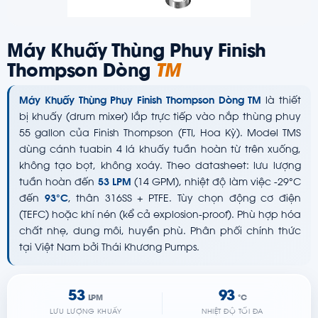
Máy Khuấy Thùng Phuy Finish
Thompson Dòng
TM
Máy Khuấy Thùng Phuy Finish Thompson Dòng TM
là thiết
bị khuấy (drum mixer) lắp trực tiếp vào nắp thùng phuy
55 gallon của Finish Thompson (FTI, Hoa Kỳ). Model TMS
dùng cánh tuabin 4 lá khuấy tuần hoàn từ trên xuống,
không tạo bọt, không xoáy. Theo datasheet: lưu lượng
tuần hoàn đến
53 LPM
(14 GPM), nhiệt độ làm việc -29°C
đến
93°C
, thân 316SS + PTFE. Tùy chọn động cơ điện
(TEFC) hoặc khí nén (kể cả explosion-proof). Phù hợp hóa
chất nhẹ, dung môi, huyền phù. Phân phối chính thức
tại Việt Nam bởi Thái Khương Pumps.
53
93
LPM
°C
LƯU LƯỢNG KHUẤY
NHIỆT ĐỘ TỐI ĐA