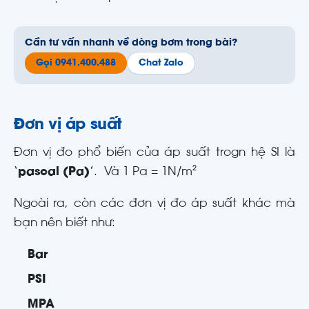
Cần tư vấn nhanh về dòng bơm trong bài?
Gọi 0941.400.488
Chat Zalo
Đơn vị áp suất
Đơn vị đo phổ biến của áp suất trogn hệ SI là
‘
pascal (Pa)
’. Và 1 Pa = 1N/m²
Ngoài ra, còn các đơn vị đo áp suất khác mà
bạn nên biết như:
Bar
PSI
MPA