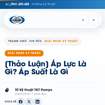
0941.400.488
· Hotline kỹ thuật
TRANG CHỦ
TIN TỨC
GIẢI PHÁP KỸ THUẬT
GIẢI PHÁP KỸ THUẬT
[Thảo Luận] Áp Lực Là
Gì? Áp Suất Là Gì
TP
Tổ Kỹ thuật TKT Pumps
25/05/2021
7 phút đọc
CHIA SẺ