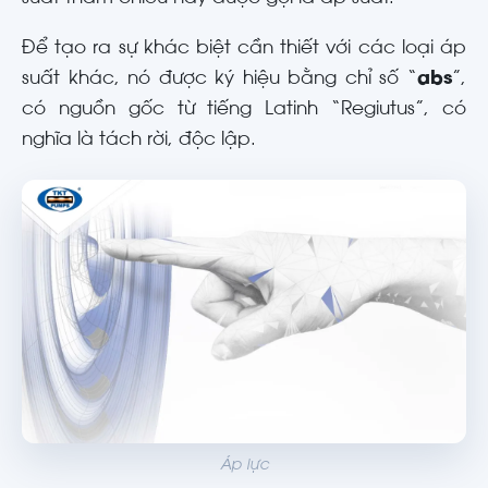
Để tạo ra sự khác biệt cần thiết với các loại áp
suất khác, nó được ký hiệu bằng chỉ số “
abs
”,
có nguồn gốc từ tiếng Latinh “Regiutus”, có
nghĩa là tách rời, độc lập.
Áp lực