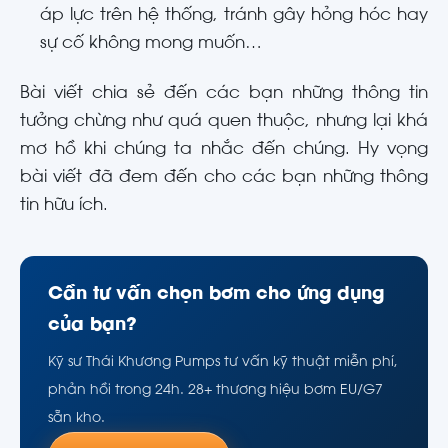
áp lực trên hệ thống, tránh gây hỏng hóc hay
sự cố không mong muốn…
Bài viết chia sẻ đến các bạn những thông tin
tưởng chừng như quá quen thuộc, nhưng lại khá
mơ hồ khi chúng ta nhắc đến chúng. Hy vọng
bài viết đã đem đến cho các bạn những thông
tin hữu ích.
Cần tư vấn chọn bơm cho ứng dụng
của bạn?
Kỹ sư Thái Khương Pumps tư vấn kỹ thuật miễn phí,
phản hồi trong 24h. 28+ thương hiệu bơm EU/G7
sẵn kho.