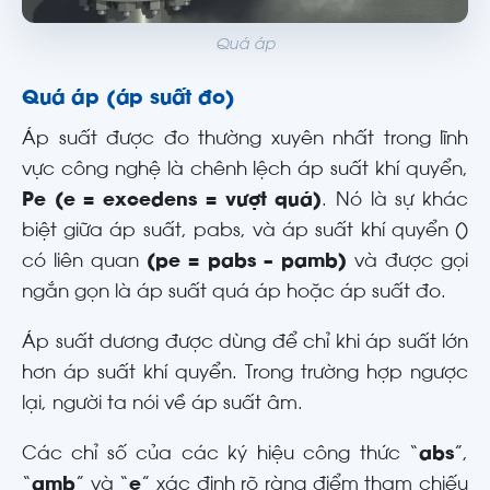
Quá áp
Quá áp (áp suất đo)
Áp suất được đo thường xuyên nhất trong lĩnh
vực công nghệ là chênh lệch áp suất khí quyển,
Pe (e = excedens = vượt quá)
. Nó là sự khác
biệt giữa áp suất, pabs, và áp suất khí quyển ()
có liên quan
(pe = pabs – pamb)
và được gọi
ngắn gọn là áp suất quá áp hoặc áp suất đo.
Áp suất dương được dùng để chỉ khi áp suất lớn
hơn áp suất khí quyển. Trong trường hợp ngược
lại, người ta nói về áp suất âm.
Các chỉ số của các ký hiệu công thức “
abs
”,
“
amb
” và “
e
” xác định rõ ràng điểm tham chiếu