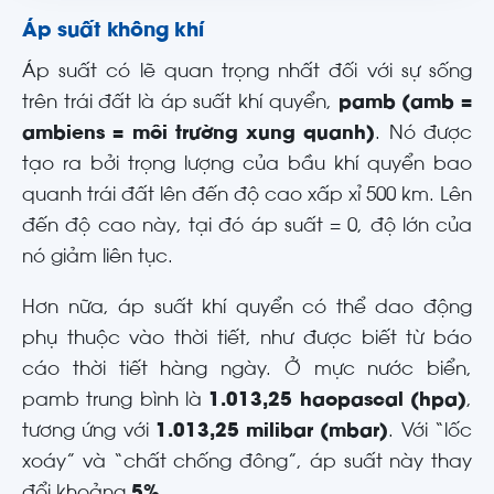
Áp suất không khí
Áp suất có lẽ quan trọng nhất đối với sự sống
trên trái đất là áp suất khí quyển,
pamb (amb =
ambiens = môi trường xung quanh)
. Nó được
tạo ra bởi trọng lượng của bầu khí quyển bao
quanh trái đất lên đến độ cao xấp xỉ 500 km. Lên
đến độ cao này, tại đó áp suất = 0, độ lớn của
nó giảm liên tục.
Hơn nữa, áp suất khí quyển có thể dao động
phụ thuộc vào thời tiết, như được biết từ báo
cáo thời tiết hàng ngày. Ở mực nước biển,
pamb trung bình là
1.013,25 haopascal (hpa)
,
tương ứng với
1.013,25 milibar (mbar)
. Với “lốc
xoáy” và “chất chống đông”, áp suất này thay
đổi khoảng
5%
.