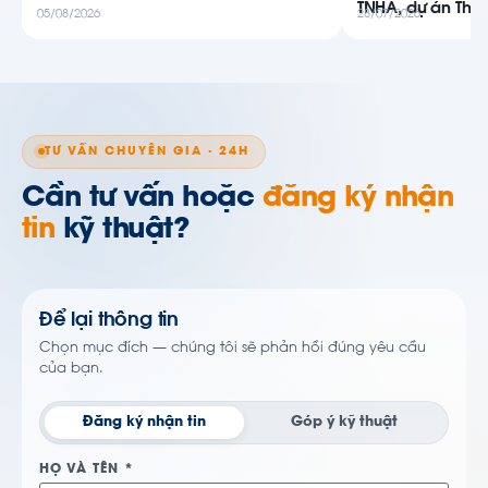
TNHA, dự án Thiê
05/08/2026
28/07/2026
TƯ VẤN CHUYÊN GIA · 24H
Cần tư vấn hoặc
đăng ký nhận
tin
kỹ thuật?
Để lại thông tin
Chọn mục đích — chúng tôi sẽ phản hồi đúng yêu cầu
của bạn.
Đăng ký nhận tin
Góp ý kỹ thuật
HỌ VÀ TÊN *