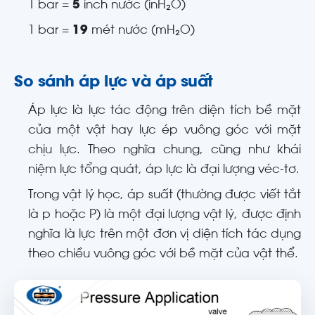
1 bar =
5
inch nước (inH₂O)
1 bar =
19
mét nước (mH₂O)
So sánh áp lực và áp suất
Áp lực là lực tác động trên diện tích bề mặt
của một vật hay lực ép vuông góc với mặt
chịu lực. Theo nghĩa chung, cũng như khái
niệm lực tổng quát, áp lực là đại lượng véc-tơ.
Trong vật lý học, áp suất (thường được viết tắt
là p hoặc P) là một đại lượng vật lý, được định
nghĩa là lực trên một đơn vị diện tích tác dụng
theo chiều vuông góc với bề mặt của vật thể.