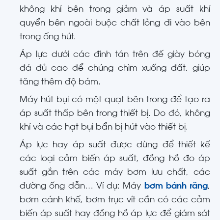
không khí bên trong giảm và áp suất khí
quyển bên ngoài buộc chất lỏng đi vào bên
trong ống hút.
Áp lực dưới các đinh tán trên đế giày bóng
đá đủ cao để chúng chìm xuống đất, giúp
tăng thêm độ bám.
Máy hút bụi có một quạt bên trong để tạo ra
áp suất thấp bên trong thiết bị. Do đó, không
khí và các hạt bụi bẩn bị hút vào thiết bị.
Áp lực hay áp suất được dùng để thiết kế
các loại cảm biến áp suất, đồng hồ đo áp
suất gắn trên các máy bơm lưu chất, các
đường ống dẫn… Ví dụ: Máy
bơm bánh răng
,
bơm cánh khế, bơm trục vít cần có các cảm
biến áp suất hay đồng hồ áp lực để giám sát