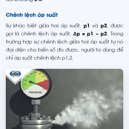
Chênh lệch áp suất
Sự khác biệt giữa hai áp suất,
p1
và
p2
, được
gọi là chênh lệch áp suất,
Δp = p1 – p2
. Trong
trường hợp sự chênh lệch giữa hai áp suất tự nó
đại diện cho biến số đo được, người ta dùng để
chỉ áp suất chênh lệch p1,2.