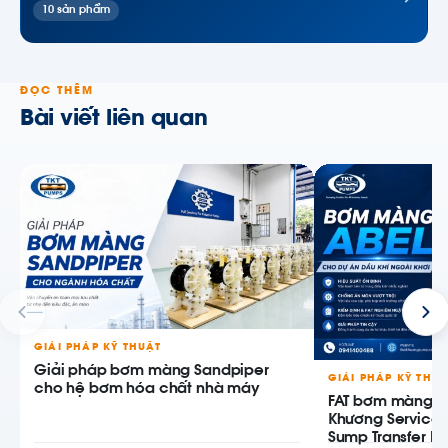
10 sản phẩm
ĐỌC THÊM
Bài viết liên quan
GIẢI PHÁP KỸ THUẬT
Giải pháp bơm màng Sandpiper
GIẢI PHÁP KỸ THU
cho hệ bơm hóa chất nhà máy
FAT bơm màng AB
Khương Service
Sump Transfer P