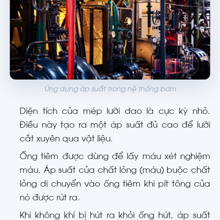
Ứng dụng áp suất trong hệ thống bơm
Diện tích của mép lưỡi dao là cực kỳ nhỏ.
Điều này tạo ra một áp suất đủ cao để lưỡi
cắt xuyên qua vật liệu.
Ống tiêm được dùng để lấy máu xét nghiệm
máu. Áp suất của chất lỏng (máu) buộc chất
lỏng di chuyển vào ống tiêm khi pít tông của
nó được rút ra.
Khi không khí bị hút ra khỏi ống hút, áp suất