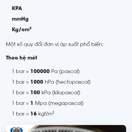
KPA
mmHg
Kg/cm
²
Một số quy đổi đơn vị áp suất phổ biến:
Theo hệ mét
1 bar =
100000
Pa (pascal)
1 bar =
1000
hPa (hectopascal)
1 bar =
100
kPa (kilopascal)
1 bar =
1
Mpa (megapascal)
1 bar =
16
kgf/m²