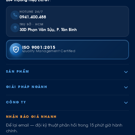
28+ thương hiệu EU/G7
.
HOTLINE 24/7
0941.400.488
TRỤ SỞ · HCM
30D Phan Văn Sửu, P. Tân Bình
ISO 9001:2015
Quality Management Certified
SẢN PHẨM
GIẢI PHÁP NGÀNH
CÔNG TY
NHẬN BÁO GIÁ NHANH
Để lại email — đội kỹ thuật phản hồi trong 15 phút giờ hành
chính.