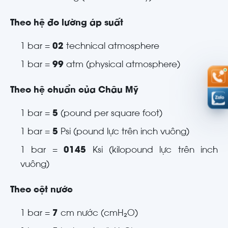
Theo hệ đo lường áp suất
1 bar =
02
technical atmosphere
1 bar =
99
atm (physical atmosphere)
Theo hệ chuẩn của Châu Mỹ
1 bar =
5
(pound per square foot)
1 bar =
5
Psi (pound lực trên inch vuông)
1 bar =
0145
Ksi (kilopound lực trên inch
vuông)
Theo cột nước
1 bar =
7
cm nước (cmH₂O)