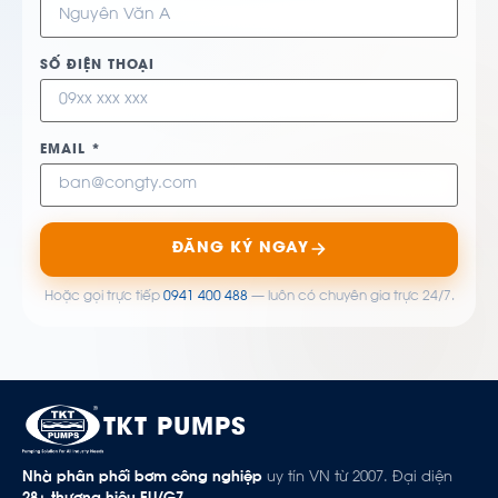
SỐ ĐIỆN THOẠI
EMAIL *
ĐĂNG KÝ NGAY
Hoặc gọi trực tiếp
0941 400 488
— luôn có chuyên gia trực 24/7.
TKT PUMPS
Nhà phân phối bơm công nghiệp
uy tín VN từ 2007. Đại diện