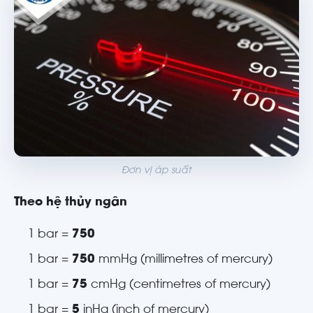
Đơn vị áp suất
Theo hệ thủy ngân
1 bar =
750
1 bar =
750
mmHg (millimetres of mercury)
1 bar =
75
cmHg (centimetres of mercury)
1 bar =
5
inHg (inch of mercury)