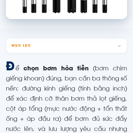
MỤC LỤC
Đ
ể
chọn bơm hỏa tiễn
(bơm chìm
giếng khoan) đúng, bạn cần ba thông số
nền: đường kính giếng (tính bằng inch)
để xác định cỡ thân bơm thả lọt giếng,
cột áp tổng (mực nước động + tổn thất
ống + áp đầu ra) để bơm đủ sức đẩy
nước lên, và lưu lượng yêu cầu nhưng