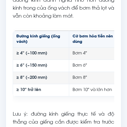
đường kính danh nghĩa nhỏ hơn đường
kính trong của ống vách để bơm thả lọt và
vẫn còn khoảng làm mát.
Đường kính giếng (ống
Cỡ bơm hỏa tiễn nên
S
vách)
dùng
c
≥ 4″ (~100 mm)
Bơm 4″
E
≥ 6″ (~150 mm)
Bơm 6″
E
≥ 8″ (~200 mm)
Bơm 8″
E
≥ 10″ trở lên
Bơm 10″ và lớn hơn
E
Lưu ý: đường kính giếng thực tế và độ
thẳng của giếng cần được kiểm tra trước