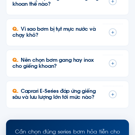
+
khoan thế nào?
Vì sao bơm bị tụt mực nước và
+
chạy khô?
Nên chọn bơm gang hay inox
+
cho giếng khoan?
Caprari E-Series đáp ứng giếng
+
sâu và lưu lượng lớn tới mức nào?
Cần chọn đúng series bơm hỏa tiễn cho