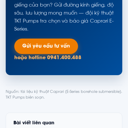
giếng của bạn? Gửi đường kính giếng, độ
sâu, lưu lượng mong muốn — đội kỹ thuật
TKT Pumps tra chọn và báo giá Caprari E-
Series.
Gửi yêu cầu tư vấn
hoặc hotline 0941.400.488
Nguồn: tài liệu kỹ thuật Caprari (E-Series borehole submersible).
TKT Pumps biên soạn.
Bài viết liên quan