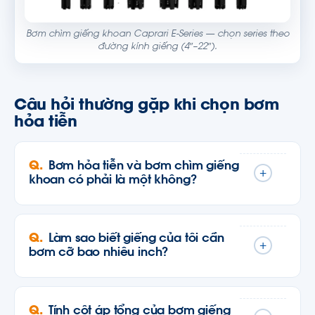
Bơm chìm giếng khoan Caprari E-Series — chọn series theo
đường kính giếng (4″–22″).
Câu hỏi thường gặp khi chọn bơm
hỏa tiễn
Bơm hỏa tiễn và bơm chìm giếng
+
khoan có phải là một không?
Làm sao biết giếng của tôi cần
+
bơm cỡ bao nhiêu inch?
Tính cột áp tổng của bơm giếng