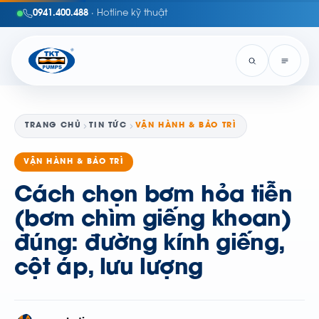
0941.400.488
· Hotline kỹ thuật
TRANG CHỦ
TIN TỨC
VẬN HÀNH & BẢO TRÌ
VẬN HÀNH & BẢO TRÌ
Cách chọn bơm hỏa tiễn
(bơm chìm giếng khoan)
đúng: đường kính giếng,
cột áp, lưu lượng