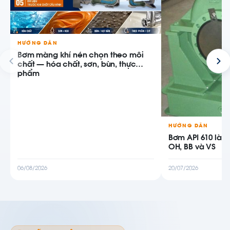
HƯỚNG DẪN
Bơm màng khí nén chọn theo môi
chất — hóa chất, sơn, bùn, thực
phẩm
HƯỚNG DẪN
Bơm API 610 là g
OH, BB và VS
06/08/2026
20/07/2026