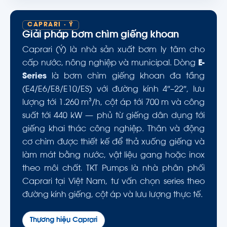
CAPRARI · Ý
Giải pháp bơm chìm giếng khoan
Caprari (Ý) là nhà sản xuất bơm ly tâm cho
cấp nước, nông nghiệp và municipal. Dòng
E-
Series
là bơm chìm giếng khoan đa tầng
(E4/E6/E8/E10/ES) với đường kính 4″–22″, lưu
lượng tới 1.260 m³/h, cột áp tới 700 m và công
suất tới 440 kW — phủ từ giếng dân dụng tới
giếng khai thác công nghiệp. Thân và động
cơ chìm được thiết kế để thả xuống giếng và
làm mát bằng nước, vật liệu gang hoặc inox
theo môi chất. TKT Pumps là nhà phân phối
Caprari tại Việt Nam, tư vấn chọn series theo
đường kính giếng, cột áp và lưu lượng thực tế.
Thương hiệu Caprari