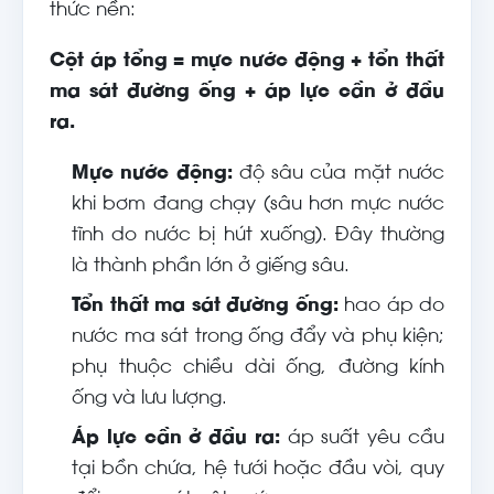
thức nền:
Cột áp tổng = mực nước động + tổn thất
ma sát đường ống + áp lực cần ở đầu
ra.
Mực nước động:
độ sâu của mặt nước
khi bơm đang chạy (sâu hơn mực nước
tĩnh do nước bị hút xuống). Đây thường
là thành phần lớn ở giếng sâu.
Tổn thất ma sát đường ống:
hao áp do
nước ma sát trong ống đẩy và phụ kiện;
phụ thuộc chiều dài ống, đường kính
ống và lưu lượng.
Áp lực cần ở đầu ra:
áp suất yêu cầu
tại bồn chứa, hệ tưới hoặc đầu vòi, quy