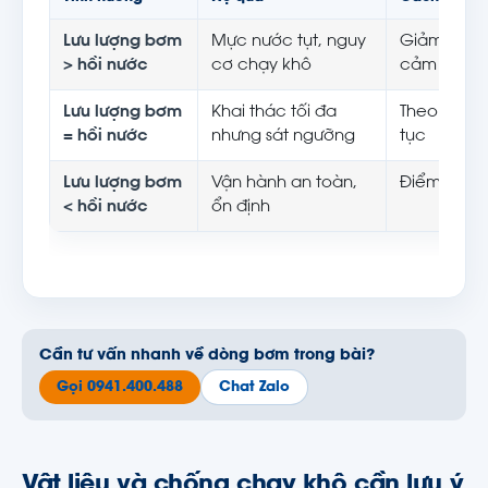
Lưu lượng bơm
Mực nước tụt, nguy
Giảm điểm 
> hồi nước
cơ chạy khô
cảm biến 
Lưu lượng bơm
Khai thác tối đa
Theo dõi m
= hồi nước
nhưng sát ngưỡng
tục
Lưu lượng bơm
Vận hành an toàn,
Điểm làm v
< hồi nước
ổn định
Cần tư vấn nhanh về dòng bơm trong bài?
Gọi 0941.400.488
Chat Zalo
Vật liệu và chống chạy khô cần lưu ý