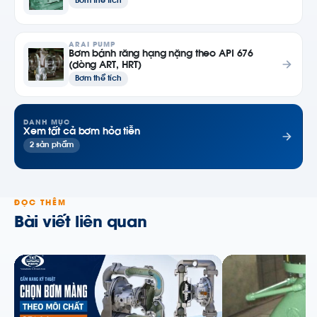
Bơm thể tích
ARAI PUMP
Bơm bánh răng hạng nặng theo API 676
(dòng ART, HRT)
Bơm thể tích
DANH MỤC
Xem tất cả bơm hỏa tiễn
2 sản phẩm
ĐỌC THÊM
Bài viết liên quan