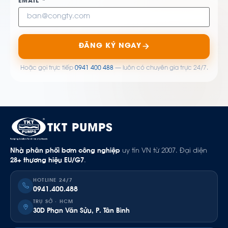
EMAIL *
ĐĂNG KÝ NGAY
Hoặc gọi trực tiếp
0941 400 488
— luôn có chuyên gia trực 24/7.
TKT PUMPS
Nhà phân phối bơm công nghiệp
uy tín VN từ 2007. Đại diện
28+ thương hiệu EU/G7
.
HOTLINE 24/7
0941.400.488
TRỤ SỞ · HCM
30D Phan Văn Sửu, P. Tân Bình