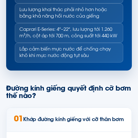
Lưu lượng khai thác phải nhỏ hơn hoặc
bằng khả năng hồi nước của giếng
Caprari E-Series: 4″–22″, lưu lượng tới 1.260
m³/h, cột áp tới 700 m, công suất tới 440 kW
Lắp cảm biến mực nước để chống chạy
khô khi mực nước động tụt sâu
Đường kính giếng quyết định cỡ bơm
thế nào?
01
Khớp đường kính giếng với cỡ thân bơm