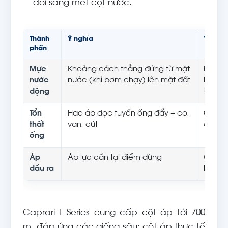
đổi sang mét cột nước.
Thành
Ý nghĩa
Yếu tố
phần
Mực
Khoảng cách thẳng đứng từ mặt
Độ sâu
nước
nước (khi bơm chạy) lên mặt đất
hồi nư
động
thác
Tổn
Hao áp dọc tuyến ống đẩy + co,
Chiều 
thất
van, cút
ống, l
ống
Áp
Áp lực cần tại điểm dùng
Cao tr
đầu ra
hệ th
Caprari E-Series cung cấp cột áp tới 700
m, đáp ứng các giếng sâu; cột áp thực tế