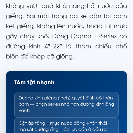
không vượt quá khả năng hồi nước của
giếng. Sai một trong ba sẽ dẫn tới bơm
kẹt giếng, không lên nước, hoặc tụt mực
gây chạy khô. Dòng Caprari E-Series có
đường kính 4″–22″ là tham chiếu phổ
biến để khớp cỡ giếng.
Tóm tắt nhanh
Đường kính giếng (inch) quyết định cỡ thân
bơm — chọn series nhỏ hơn đường kính ống
vách
Cột áp tổng = mực nước động + tổn thất
ma sát đường ống + áp lực cần ở đầu ra