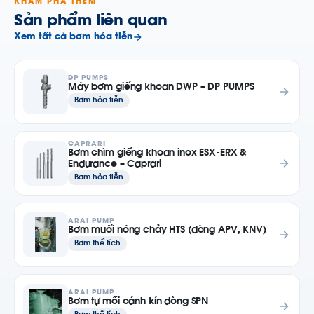
KHÁM PHÁ THÊM
Sản phẩm liên quan
Xem tất cả bơm hỏa tiễn
DP PUMPS
Máy bơm giếng khoan DWP – DP PUMPS
Bơm hỏa tiễn
CAPRARI
Bơm chìm giếng khoan inox ESX-ERX &
Endurance – Caprari
Bơm hỏa tiễn
ARAI PUMP
Bơm muối nóng chảy HTS (dòng APV, KNV)
Bơm thể tích
ARAI PUMP
Bơm tự mồi cánh kín dòng SPN