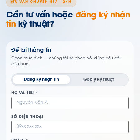
TƯ VẤN CHUYÊN GIA · 24H
Cần tư vấn hoặc
đăng ký nhận
tin
kỹ thuật?
Để lại thông tin
Chọn mục đích — chúng tôi sẽ phản hồi đúng yêu cầu
của bạn.
Đăng ký nhận tin
Góp ý kỹ thuật
HỌ VÀ TÊN *
SỐ ĐIỆN THOẠI