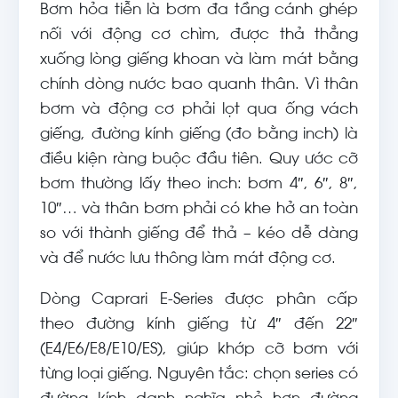
Bơm hỏa tiễn là bơm đa tầng cánh ghép
nối với động cơ chìm, được thả thẳng
xuống lòng giếng khoan và làm mát bằng
chính dòng nước bao quanh thân. Vì thân
bơm và động cơ phải lọt qua ống vách
giếng, đường kính giếng (đo bằng inch) là
điều kiện ràng buộc đầu tiên. Quy ước cỡ
bơm thường lấy theo inch: bơm 4″, 6″, 8″,
10″… và thân bơm phải có khe hở an toàn
so với thành giếng để thả – kéo dễ dàng
và để nước lưu thông làm mát động cơ.
Dòng Caprari E-Series được phân cấp
theo đường kính giếng từ 4″ đến 22″
(E4/E6/E8/E10/ES), giúp khớp cỡ bơm với
từng loại giếng. Nguyên tắc: chọn series có