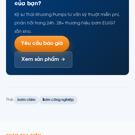
của bạn?
Kỹ sư Thái Khương Pumps tư vấn kỹ thuật miễn phí,
phản hồi trong 24h. 28+ thương hiệu bơm EU/G7
sẵn kho.
Yêu cầu báo giá
Xem sản phẩm →
Thẻ:
bơm chìm
Bơm công nghiệp