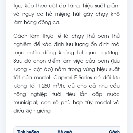
tục, kéo theo cột áp tăng, hiệu suất giảm
và nguy cơ hở miệng hút gây chạy khô
làm hỏng động cơ.
Cách làm thực tế là chạy thử bơm thử
nghiệm để xác định lưu lượng ổn định mà
mực nước động không tụt quá ngưỡng.
Sau đó chọn điểm làm việc của bơm (lưu
lượng – cột áp) nằm trong vùng hiệu suất
tốt của model. Caprari E-Series có dải lưu
lượng tới 1.260 m³/h, đủ cho cả nhu cầu
nông nghiệp tưới tiêu lẫn cấp nước
municipal; con số phù hợp tùy model và
điều kiện giếng.
Tình huống
Hệ quả
Cách xử lý