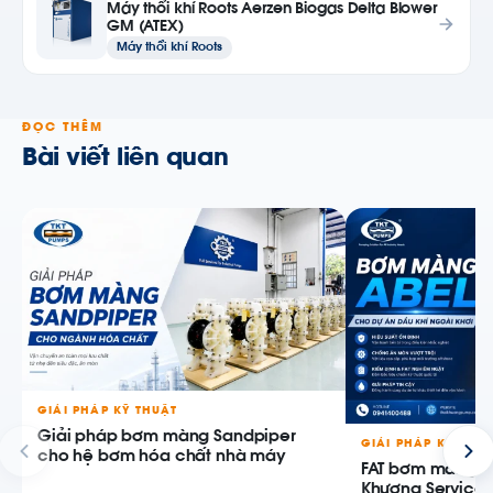
Máy thổi khí Roots Aerzen Biogas Delta Blower
GM (ATEX)
Máy thổi khí Roots
ĐỌC THÊM
Bài viết liên quan
GIẢI PHÁP KỸ THUẬT
Giải pháp bơm màng Sandpiper
GIẢI PHÁP KỸ THU
cho hệ bơm hóa chất nhà máy
FAT bơm màng AB
Khương Service