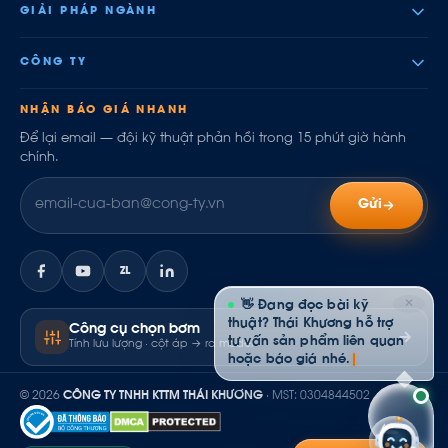
GIẢI PHÁP NGÀNH
CÔNG TY
NHẬN BÁO GIÁ NHANH
Để lại email — đội kỹ thuật phản hồi trong 15 phút giờ hành
chính.
Gửi
ZL
✕
👋 Đang đọc bài kỹ
thuật? Thái Khương hỗ trợ
Công cụ chọn bơm
tư vấn sản phẩm liên quan
Tính lưu lượng · cột áp → ra model
hoặc báo giá nhé.
© 2026
CÔNG TY TNHH KTTM THÁI KHƯƠNG
· MST: 0304844502