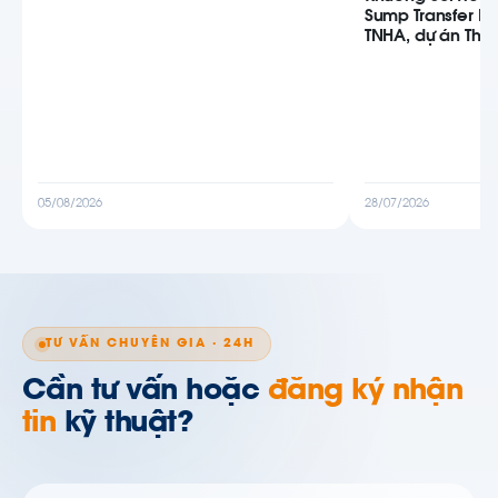
Sump Transfer P
TNHA, dự án Thiê
05/08/2026
28/07/2026
TƯ VẤN CHUYÊN GIA · 24H
Cần tư vấn hoặc
đăng ký nhận
tin
kỹ thuật?