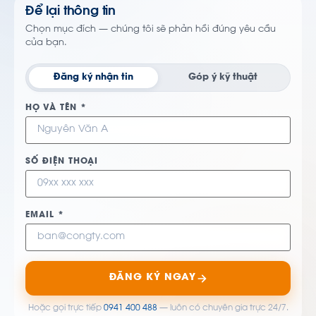
Để lại thông tin
Chọn mục đích — chúng tôi sẽ phản hồi đúng yêu cầu
của bạn.
Đăng ký nhận tin
Góp ý kỹ thuật
HỌ VÀ TÊN *
SỐ ĐIỆN THOẠI
EMAIL *
ĐĂNG KÝ NGAY
Hoặc gọi trực tiếp
0941 400 488
— luôn có chuyên gia trực 24/7.