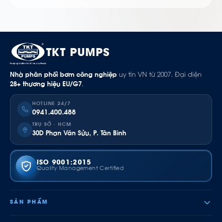
TKT PUMPS
Nhà phân phối bơm công nghiệp
uy tín VN từ 2007. Đại diện
28+ thương hiệu EU/G7
.
HOTLINE 24/7
0941.400.488
TRỤ SỞ · HCM
30D Phan Văn Sửu, P. Tân Bình
ISO 9001:2015
Quality Management Certified
SẢN PHẨM