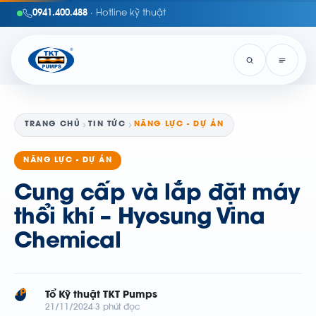
0941.400.488
· Hotline kỹ thuật
TRANG CHỦ
TIN TỨC
NĂNG LỰC - DỰ ÁN
NĂNG LỰC - DỰ ÁN
Cung cấp và lắp đặt máy
thổi khí – Hyosung Vina
Chemical
TP
Tổ Kỹ thuật TKT Pumps
21/11/2024
3 phút đọc