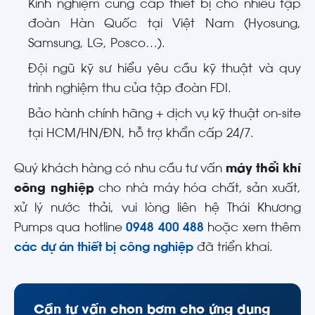
Kinh nghiệm cung cấp thiết bị cho nhiều tập
đoàn Hàn Quốc tại Việt Nam (Hyosung,
Samsung, LG, Posco…).
Đội ngũ kỹ sư hiểu yêu cầu kỹ thuật và quy
trình nghiệm thu của tập đoàn FDI.
Bảo hành chính hãng + dịch vụ kỹ thuật on-site
tại HCM/HN/ĐN, hỗ trợ khẩn cấp 24/7.
Quý khách hàng có nhu cầu tư vấn
máy thổi khí
công nghiệp
cho nhà máy hóa chất, sản xuất,
xử lý nước thải, vui lòng liên hệ Thái Khương
Pumps qua hotline
0948 400 488
hoặc xem thêm
các dự án thiết bị công nghiệp
đã triển khai.
Cần tư vấn chọn bơm cho ứng dụng