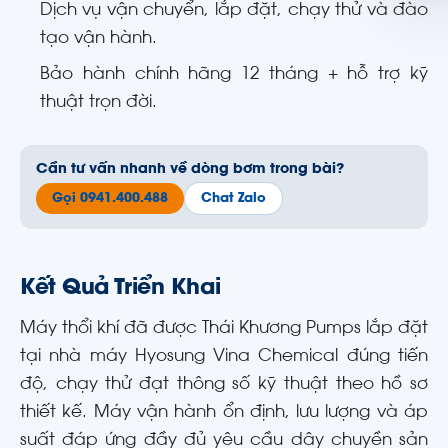
Dịch vụ vận chuyển, lắp đặt, chạy thử và đào
tạo vận hành.
Bảo hành chính hãng 12 tháng + hỗ trợ kỹ
thuật trọn đời.
Cần tư vấn nhanh về dòng bơm trong bài?
Gọi 0941.400.488
Chat Zalo
Kết Quả Triển Khai
Máy thổi khí đã được Thái Khương Pumps lắp đặt
tại nhà máy Hyosung Vina Chemical đúng tiến
độ, chạy thử đạt thông số kỹ thuật theo hồ sơ
thiết kế. Máy vận hành ổn định, lưu lượng và áp
suất đáp ứng đầy đủ yêu cầu dây chuyền sản