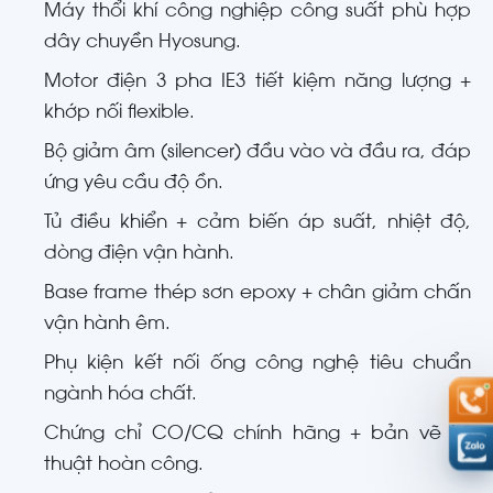
Máy thổi khí công nghiệp công suất phù hợp
dây chuyền Hyosung.
Motor điện 3 pha IE3 tiết kiệm năng lượng +
khớp nối flexible.
Bộ giảm âm (silencer) đầu vào và đầu ra, đáp
ứng yêu cầu độ ồn.
Tủ điều khiển + cảm biến áp suất, nhiệt độ,
dòng điện vận hành.
Base frame thép sơn epoxy + chân giảm chấn
vận hành êm.
Phụ kiện kết nối ống công nghệ tiêu chuẩn
ngành hóa chất.
Chứng chỉ CO/CQ chính hãng + bản vẽ kỹ
thuật hoàn công.