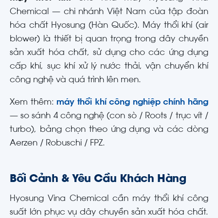
Chemical — chi nhánh Việt Nam của tập đoàn
hóa chất Hyosung (Hàn Quốc). Máy thổi khí (air
blower) là thiết bị quan trọng trong dây chuyền
sản xuất hóa chất, sử dụng cho các ứng dụng
cấp khí, sục khí xử lý nước thải, vận chuyển khí
công nghệ và quá trình lên men.
Xem thêm:
máy thổi khí công nghiệp chính hãng
— so sánh 4 công nghệ (con sò / Roots / trục vít /
turbo), bảng chọn theo ứng dụng và các dòng
Aerzen / Robuschi / FPZ.
Bối Cảnh & Yêu Cầu Khách Hàng
Hyosung Vina Chemical cần máy thổi khí công
suất lớn phục vụ dây chuyền sản xuất hóa chất.