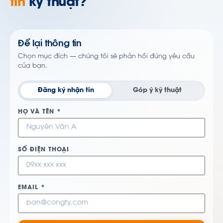
tin
kỹ thuật?
Để lại thông tin
Chọn mục đích — chúng tôi sẽ phản hồi đúng yêu cầu
của bạn.
Đăng ký nhận tin
Góp ý kỹ thuật
HỌ VÀ TÊN *
SỐ ĐIỆN THOẠI
EMAIL *