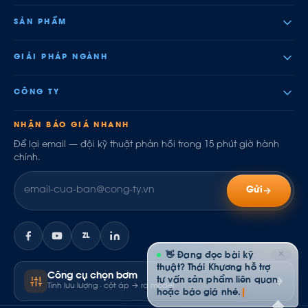
SẢN PHẨM
GIẢI PHÁP NGÀNH
CÔNG TY
NHẬN BÁO GIÁ NHANH
Để lại email — đội kỹ thuật phản hồi trong 15 phút giờ hành
chính.
Gửi
ZL
✕
👋 Đang đọc bài kỹ
thuật? Thái Khương hỗ trợ
Công cụ chọn bơm
tư vấn sản phẩm liên quan
Tính lưu lượng · cột áp → ra model
hoặc báo giá nhé.