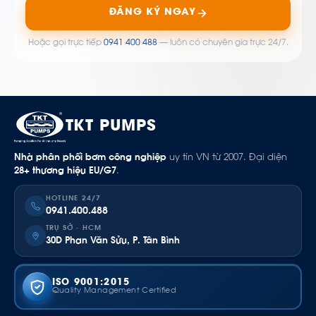
ĐĂNG KÝ NGAY
Hoặc gọi trực tiếp
0941 400 488
— luôn có chuyên gia trực 24/7.
TKT PUMPS
Nhà phân phối bơm công nghiệp
uy tín VN từ 2007. Đại diện
28+ thương hiệu EU/G7
.
HOTLINE 24/7
0941.400.488
TRỤ SỞ · HCM
30D Phan Văn Sửu, P. Tân Bình
ISO 9001:2015
Quality Management Certified