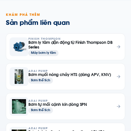
KHÁM PHÁ THÊM
Sản phẩm liên quan
FINISH THOMPSON
Bơm ly tâm dẫn động từ Finish Thompson DB
Series
Máy bơm ly tâm
ARAI PUMP
Bơm muối nóng chảy HTS (dòng APV, KNV)
Bơm thể tích
ARAI PUMP
Bơm tự mồi cánh kín dòng SPN
Bơm thể tích
ARAI PUMP