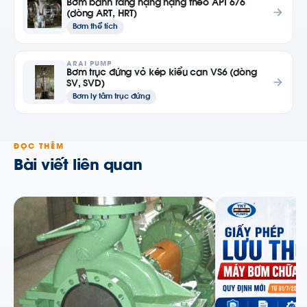
Bơm bánh răng hạng nặng theo API 676
(dòng ART, HRT)
Bơm thể tích
ARAI PUMP
Bơm trục đứng vỏ kép kiểu can VS6 (dòng
SV, SVD)
Bơm ly tâm trục đứng
ĐỌC THÊM
Bài viết liên quan