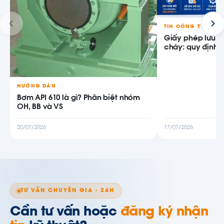
TIN CÔNG TY
Giấy phép lưu 
cháy: quy định m
HƯỚNG DẪN
Bơm API 610 là gì? Phân biệt nhóm
OH, BB và VS
20/07/2026
17/07/2026
TƯ VẤN CHUYÊN GIA · 24H
Cần tư vấn hoặc
đăng ký nhận