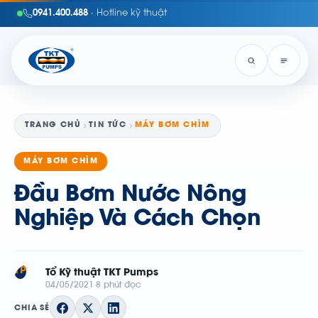
0941.400.488
· Hotline kỹ thuật
TRANG CHỦ
TIN TỨC
MÁY BƠM CHÌM
MÁY BƠM CHÌM
Đầu Bơm Nước Nông
Nghiệp Và Cách Chọn
TP
Tổ Kỹ thuật TKT Pumps
04/05/2021
8 phút đọc
CHIA SẺ