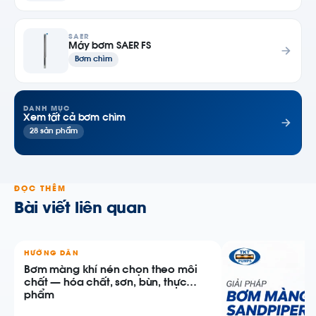
SAER
Máy bơm SAER FS
Bơm chìm
DANH MỤC
Xem tất cả bơm chìm
28 sản phẩm
ĐỌC THÊM
Bài viết liên quan
HƯỚNG DẪN
Bơm màng khí nén chọn theo môi
chất — hóa chất, sơn, bùn, thực
phẩm