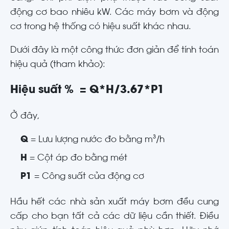
động cơ bao nhiêu kW. Các máy bơm và động
cơ trong hệ thống có hiệu suất khác nhau.
Dưới đây là một công thức đơn giản để tính toán
hiệu quả (tham khảo):
Hiệu suất % = Q*H/3.67*P1
Ở đây,
Q
= Lưu lượng nước đo bằng m³/h
H
= Cột áp đo bằng mét
P1
= Công suất của động cơ
Hầu hết các nhà sản xuất máy bơm đều cung
cấp cho bạn tất cả các dữ liệu cần thiết. Điều