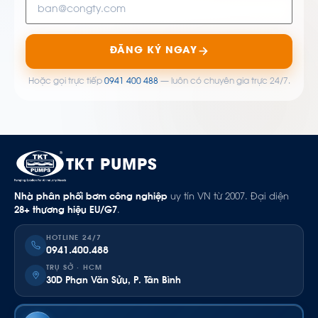
ĐĂNG KÝ NGAY
Hoặc gọi trực tiếp
0941 400 488
— luôn có chuyên gia trực 24/7.
TKT PUMPS
Nhà phân phối bơm công nghiệp
uy tín VN từ 2007. Đại diện
28+ thương hiệu EU/G7
.
HOTLINE 24/7
0941.400.488
TRỤ SỞ · HCM
30D Phan Văn Sửu, P. Tân Bình