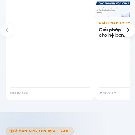
GIẢI PHÁP KỸ THU
Giải pháp bơm 
cho hệ bơm hóa
06/08/2026
05/08/2026
TƯ VẤN CHUYÊN GIA · 24H