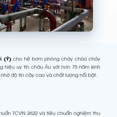
i (Ý)
cho hệ bơm phòng cháy chữa cháy
g hiệu uy tín châu Âu với hơn 75 năm kinh
hờ độ tin cậy cao và chất lượng nổi bật.
uẩn TCVN 2622 và tiêu chuẩn nghiệm thu