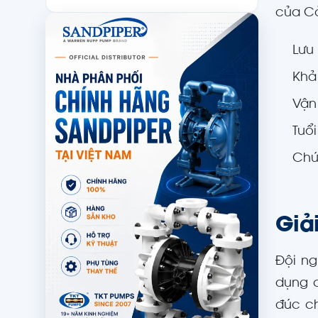
của Cả
Lưu
Khả
Vận 
Tuổ
Chứ
Giả
Đội ng
dụng c
đúc ch