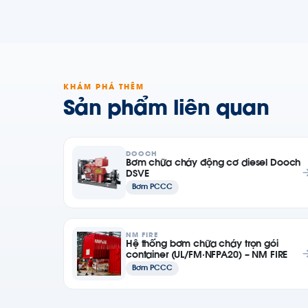
KHÁM PHÁ THÊM
Sản phẩm liên quan
DOOCH
Bơm chữa cháy động cơ diesel Dooch
DSVE
Bơm PCCC
NM FIRE
Hệ thống bơm chữa cháy trọn gói
container (UL/FM·NFPA20) – NM FIRE
Bơm PCCC