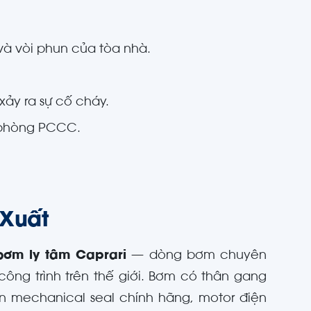
và vòi phun của tòa nhà.
xảy ra sự cố cháy.
ự phòng PCCC.
 Xuất
bơm ly tâm Caprari
— dòng bơm chuyên
ng trình trên thế giới. Bơm có thân gang
n mechanical seal chính hãng, motor điện