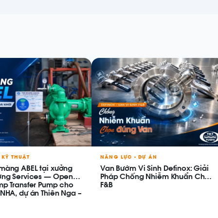
 KỸ THUẬT
NĂNG LỰC - DỰ ÁN
màng ABEL tại xưởng
Van Bướm Vi Sinh Definox: Giải
ơng Services — Open
Pháp Chống Nhiễm Khuẩn Chéo
mp Transfer Pump cho
F&B
TNHA, dự án Thiên Nga –