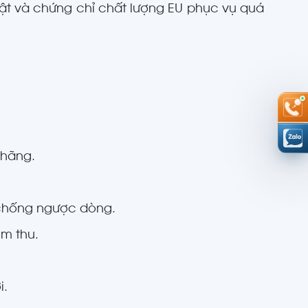
huật và chứng chỉ chất lượng EU phục vụ quá
 hãng.
k chống ngược dòng.
m thu.
i.