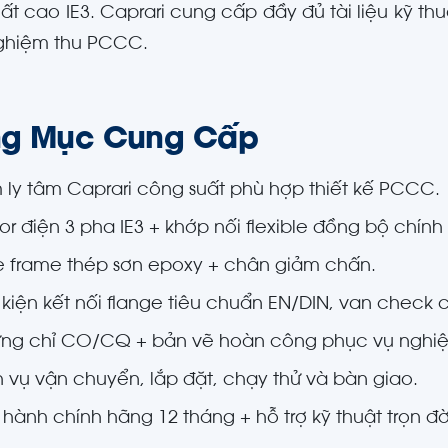
uất cao IE3. Caprari cung cấp đầy đủ tài liệu kỹ t
nghiệm thu PCCC.
g Mục Cung Cấp
 ly tâm Caprari công suất phù hợp thiết kế PCCC.
r điện 3 pha IE3 + khớp nối flexible đồng bộ chính
e frame thép sơn epoxy + chân giảm chấn.
 kiện kết nối flange tiêu chuẩn EN/DIN, van chec
ng chỉ CO/CQ + bản vẽ hoàn công phục vụ nghiệ
h vụ vận chuyển, lắp đặt, chạy thử và bàn giao.
hành chính hãng 12 tháng + hỗ trợ kỹ thuật trọn đờ