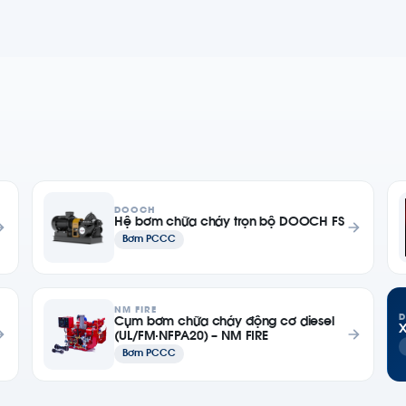
DOOCH
Hệ bơm chữa cháy trọn bộ DOOCH FS
Bơm PCCC
NM FIRE
D
Cụm bơm chữa cháy động cơ diesel
X
(UL/FM·NFPA20) – NM FIRE
Bơm PCCC