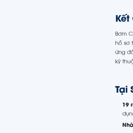
Kết
Bơm Ca
hồ sơ 
ứng đầ
kỹ thu
Tại
19 
dụn
Nhà