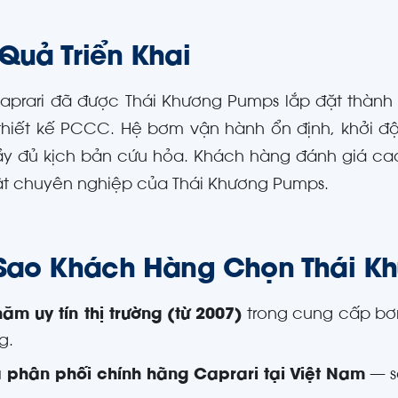
 Quả Triển Khai
prari đã được Thái Khương Pumps lắp đặt thành 
thiết kế PCCC. Hệ bơm vận hành ổn định, khởi đ
y đủ kịch bản cứu hỏa. Khách hàng đánh giá cao 
ật chuyên nghiệp của Thái Khương Pumps.
 Sao Khách Hàng Chọn Thái K
năm uy tín thị trường (từ 2007)
trong cung cấp bơ
g.
 phân phối chính hãng Caprari tại Việt Nam
— s