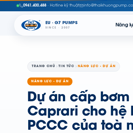
0941.400.488
· Hotline kỹ thuật
info@thaikhuongpump.c
EU · G7 PUMPS
Năng l
SINCE · 2007
TRANG CHỦ
TIN TỨC
NĂNG LỰC - DỰ ÁN
NĂNG LỰC - DỰ ÁN
Dự án cấp bơm 
Caprari cho hệ
PCCC của toà 