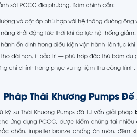
nh sát PCCC địa phương. Bơm chính cần:
 lượng và cột áp phù hợp với hệ thống đường ống 
 năng khởi động tức thời khi áp lực hệ thống giảm.
hành ổn định trong điều kiện vận hành liên tục khi 
i thọ dài hạn, ít bảo trì — phù hợp đặc thù bơm d
ng chỉ chính hãng phục vụ nghiệm thu công trình.
i Pháp Thái Khương Pumps Đề
ũ kỹ sư Thái Khương Pumps đã tư vấn giải pháp
ho ứng dụng PCCC, được kiểm chứng tại nhiều cô
ắc chắn, impeller bronze chống ăn mòn, đệm kí