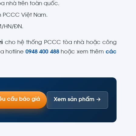
a nhà trên toàn quốc.
n PCCC Việt Nam.
CM/HN/ĐN.
i
cho hệ thống PCCC tòa nhà hoặc công
ua hotline
0948 400 488
hoặc xem thêm
các
êu cầu báo giá
Xem sản phẩm →