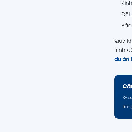
Kin
Đội
Bảo
Quý k
trình 
dự án 
Cần
Kỹ s
tron