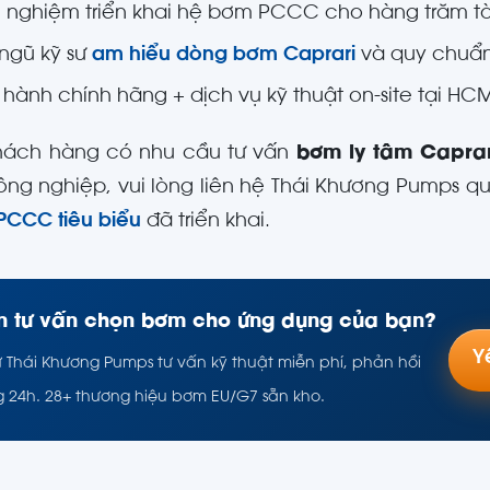
h nghiệm triển khai hệ bơm PCCC cho hàng trăm tò
 ngũ kỹ sư
am hiểu dòng bơm Caprari
và quy chuẩ
 hành chính hãng + dịch vụ kỹ thuật on-site tại H
hách hàng có nhu cầu tư vấn
bơm ly tâm Caprar
công nghiệp, vui lòng liên hệ Thái Khương Pumps q
PCCC tiêu biểu
đã triển khai.
 tư vấn chọn bơm cho ứng dụng của bạn?
Y
ư Thái Khương Pumps tư vấn kỹ thuật miễn phí, phản hồi
g 24h. 28+ thương hiệu bơm EU/G7 sẵn kho.