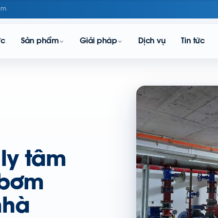
om
ực
Sản phẩm
Giải pháp
Dịch vụ
Tin tức
ly tâm
 bơm
nhà