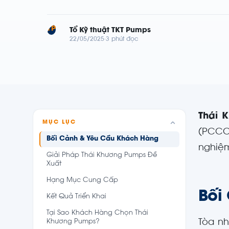
TP
Tổ Kỹ thuật TKT Pumps
22/05/2025
3 phút đọc
Thái 
MỤC LỤC
(PCCC)
Bối Cảnh & Yêu Cầu Khách Hàng
nghiệm
Giải Pháp Thái Khương Pumps Đề
Xuất
Hạng Mục Cung Cấp
Bối
Kết Quả Triển Khai
Tại Sao Khách Hàng Chọn Thái
Tòa n
Khương Pumps?