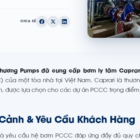
CHIA SẺ
Khương Pumps đã cung cấp bơm ly tâm Caprar
 của một tòa nhà tại Việt Nam. Caprari là thươn
, được lựa chọn cho các dự án PCCC trọng điểm n
 Cảnh & Yêu Cầu Khách Hàng
hà yêu cầu hệ bơm PCCC đáp ứng đầy đủ quy ch