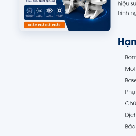
hiệu s
trình 
Hạn
Bơm
Moto
Bas
Phụ
Chứ
Dịc
Bảo 