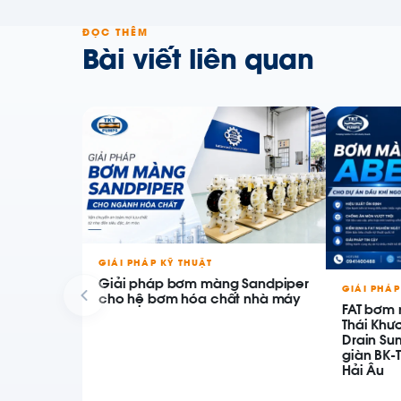
ĐỌC THÊM
Bài viết liên quan
GIẢI PHÁP KỸ THUẬT
Giải pháp bơm màng Sandpiper
GIẢI PHÁP
cho hệ bơm hóa chất nhà máy
FAT bơm 
Thái Khư
Drain Su
giàn BK-
Hải Âu