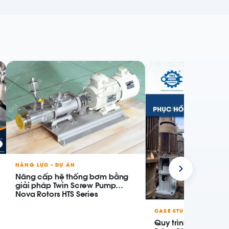
NĂNG LỰC - DỰ ÁN
Nâng cấp hệ thống bơm bằng
giải pháp Twin Screw Pump
Nova Rotors HTS Series
CASE STUDY
Quy trình Phục hồi 